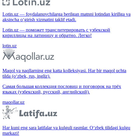
Lotin.uz — foydalanuvchilarga berilgan matnni lotindan kirillga va
aksincha o‘girish xizmatini taklif etadi.
Lotin.uz — поможет транслитерировать с узбекской
кириллицы на латиницу и обратно. Легко!
lotin.uz
Maqol va naqllarning eng katta kolleksiyasi. Har bir maqol uchta
tilda (o‘zbek, rus, ingliz).
Самая большая коллекция пословиц и поговорок на трёх
языках (узбекский, русский, английский).
maqollar.uz
Har kuni eng sara latifalar va kulguli rasmlar. O‘zbek tilidagi kulgu
markazi!