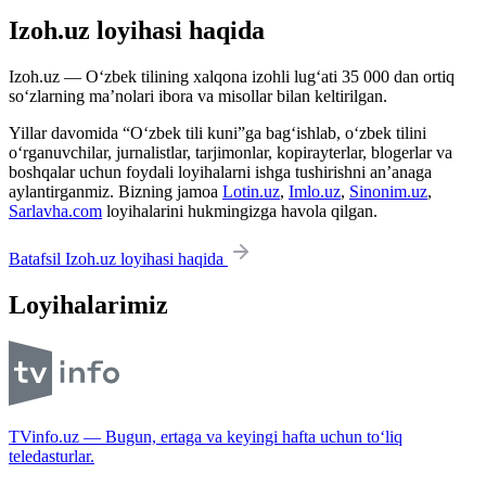
Izoh.uz loyihasi haqida
Izoh.uz — O‘zbek tilining xalqona izohli lug‘ati 35 000 dan ortiq
so‘zlarning ma’nolari ibora va misollar bilan keltirilgan.
Yillar davomida “O‘zbek tili kuni”ga bag‘ishlab, o‘zbek tilini
o‘rganuvchilar, jurnalistlar, tarjimonlar, kopirayterlar, blogerlar va
boshqalar uchun foydali loyihalarni ishga tushirishni an’anaga
aylantirganmiz. Bizning jamoa
Lotin.uz
,
Imlo.uz
,
Sinonim.uz
,
Sarlavha.com
loyihalarini hukmingizga havola qilgan.
Batafsil Izoh.uz loyihasi haqida
Loyihalarimiz
TVinfo.uz — Bugun, ertaga va keyingi hafta uchun to‘liq
teledasturlar.