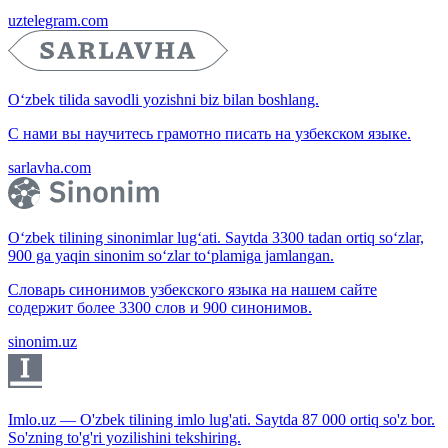
uztelegram.com
O‘zbek tilida savodli yozishni biz bilan boshlang.
С нами вы научитесь грамотно писать на узбекском языке.
sarlavha.com
O‘zbek tilining sinonimlar lug‘ati. Saytda 3300 tadan ortiq so‘zlar,
900 ga yaqin sinonim so‘zlar to‘plamiga jamlangan.
Словарь синонимов узбекского языка на нашем сайте
содержит более 3300 слов и 900 синонимов.
sinonim.uz
Imlo.uz — O'zbek tilining imlo lug'ati. Saytda 87 000 ortiq so'z bor.
So'zning to'g'ri yozilishini tekshiring.