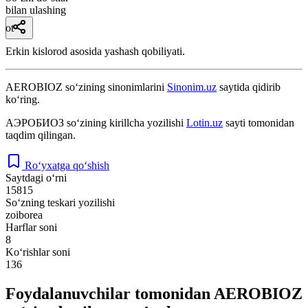
bilan ulashing
ot
Erkin kislorod asosida yashash qobiliyati.
AEROBIOZ
so‘zining sinonimlarini
Sinonim.uz
saytida qidirib
ko‘ring.
АЭРОБИОЗ
so‘zining kirillcha yozilishi
Lotin.uz
sayti tomonidan
taqdim qilingan.
Ro‘yxatga qo‘shish
Saytdagi o‘rni
15815
So‘zning teskari yozilishi
zoiborea
Harflar soni
8
Ko‘rishlar soni
136
Foydalanuvchilar tomonidan AEROBIOZ