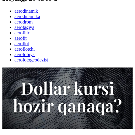
aerodinamik
aerodinamika
aerodrom
aerofagiya
aerofiltr
aerofit
aeroflot
aeroflotchi
aerofobiya
aerofotogeodezist