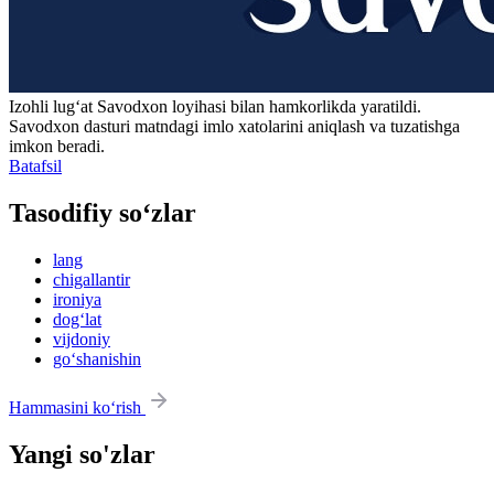
Izohli lugʻat
Savodxon
loyihasi bilan hamkorlikda yaratildi.
Savodxon dasturi matndagi imlo xatolarini aniqlash va tuzatishga
imkon beradi.
Batafsil
Tasodifiy so‘zlar
lang
chigallantir
ironiya
dog‘lat
vijdoniy
go‘shanishin
Hammasini ko‘rish
Yangi so'zlar