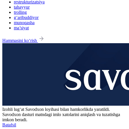
restrukturizatsiya
tahayyur
trolling
g‘aribuddiyor
munoqasha
ma’siyat
Hammasini ko‘rish
Izohli lugʻat
Savodxon
loyihasi bilan hamkorlikda yaratildi.
Savodxon dasturi matndagi imlo xatolarini aniqlash va tuzatishga
imkon beradi.
Batafsil