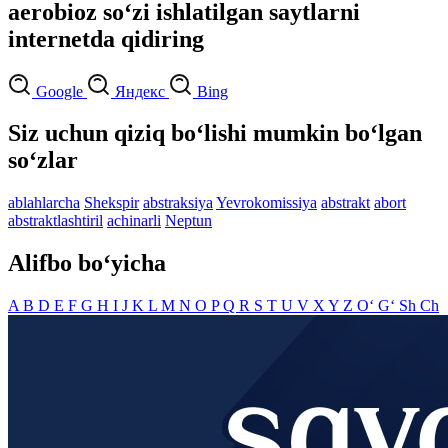
aerobioz so‘zi ishlatilgan saytlarni
internetda qidiring
Google
Яндекс
Bing
Siz uchun qiziq bo‘lishi mumkin bo‘lgan
so‘zlar
ablahlarcha
Shekspir
abstraksiya
Yevrokomissiya
abstrakt
abort
abstraktlashtiril
achinarli
Neptun
Alifbo bo‘yicha
A
B
D
E
F
G
H
I
J
K
L
M
N
O
P
Q
R
S
T
U
V
X
Y
Z
O‘
G‘
Sh
Ch