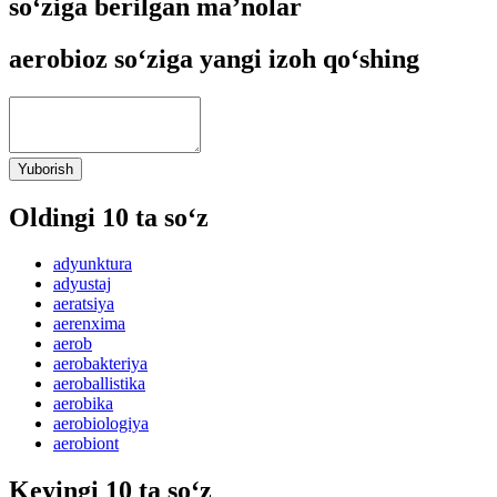
so‘ziga berilgan ma’nolar
aerobioz so‘ziga yangi izoh qo‘shing
Yuborish
Oldingi 10 ta so‘z
adyunktura
adyustaj
aeratsiya
aerenxima
aerob
aerobakteriya
aeroballistika
aerobika
aerobiologiya
aerobiont
Keyingi 10 ta so‘z