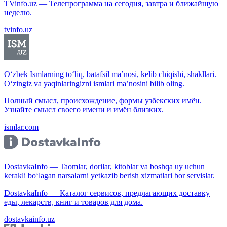
TVinfo.uz — Телепрограмма на сегодня, завтра и ближайшую
неделю.
tvinfo.uz
O‘zbek Ismlarning to‘liq, batafsil ma’nosi, kelib chiqishi, shakllari.
O‘zingiz va yaqinlaringizni ismlari ma’nosini bilib oling.
Полный смысл, происхождение, формы узбекских имён.
Узнайте смысл своего имени и имён близких.
ismlar.com
DostavkaInfo — Taomlar, dorilar, kitoblar va boshqa uy uchun
kerakli bo‘lagan narsalarni yetkazib berish xizmatlari bor servislar.
DostavkaInfo — Каталог сервисов, предлагающих доставку
еды, лекарств, книг и товаров для дома.
dostavkainfo.uz