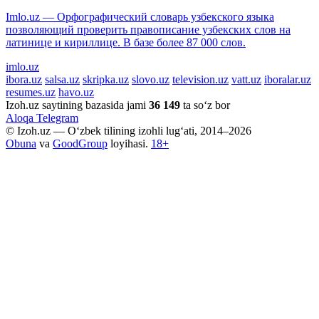
Imlo.uz — Орфографический словарь узбекского языка
позволяющий проверить правописание узбекских слов на
латинице и кириллице. В базе более 87 000 слов.
imlo.uz
ibora.uz
salsa.uz
skripka.uz
slovo.uz
television.uz
vatt.uz
iboralar.uz
resumes.uz
havo.uz
Izoh.uz saytining bazasida jami
36 149
ta so‘z bor
Aloqa
Telegram
© Izoh.uz — O‘zbek tilining izohli lug‘ati, 2014–2026
Obuna
va
GoodGroup
loyihasi.
18+