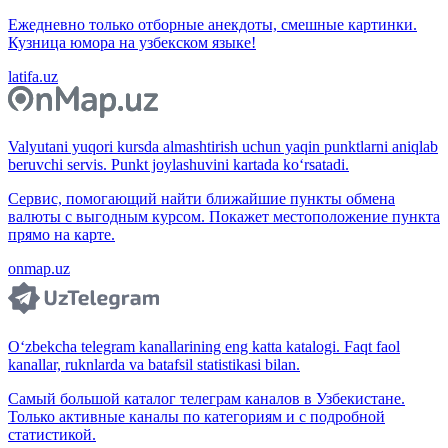
Ежедневно только отборные анекдоты, смешные картинки.
Кузница юмора на узбекском языке!
latifa.uz
Valyutani yuqori kursda almashtirish uchun yaqin punktlarni aniqlab
beruvchi servis. Punkt joylashuvini kartada ko‘rsatadi.
Сервис, помогающий найти ближайшие пункты обмена
валюты с выгодным курсом. Покажет местоположение пункта
прямо на карте.
onmap.uz
O‘zbekcha telegram kanallarining eng katta katalogi. Faqt faol
kanallar, ruknlarda va batafsil statistikasi bilan.
Самый большой каталог телеграм каналов в Узбекистане.
Только активные каналы по категориям и с подробной
статистикой.