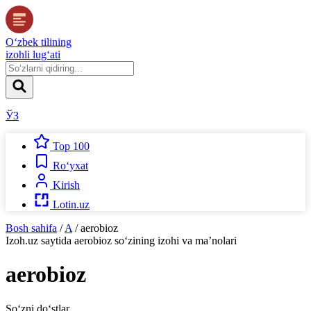
O‘zbek tilining
izohli lug‘ati
ЎЗ
Top 100
Ro‘yxat
Kirish
Lotin.uz
Bosh sahifa
/
A
/
aerobioz
Izoh.uz
saytida
aerobioz
so‘zining izohi va ma’nolari
aerobioz
So‘zni do‘stlar