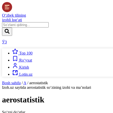
O‘zbek tilining
izohli lug‘ati
ЎЗ
Top 100
Ro‘yxat
Kirish
Lotin.uz
Bosh sahifa
/
A
/
aerostatistik
Izoh.uz
saytida
aerostatistik
so‘zining izohi va ma’nolari
aerostatistik
So‘zni do‘stlar