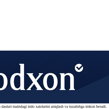
 dasturi matndagi imlo xatolarini aniqlash va tuzatishga imkon beradi.