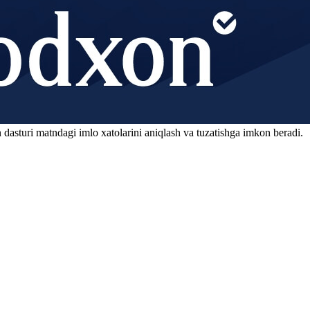
 dasturi matndagi imlo xatolarini aniqlash va tuzatishga imkon beradi.