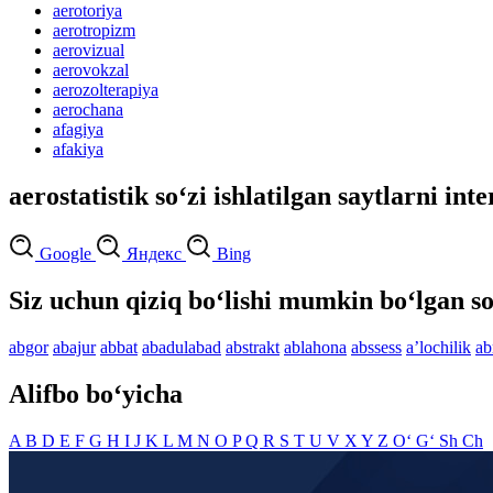
aerotoriya
aerotropizm
aerovizual
aerovokzal
aerozolterapiya
aerochana
afagiya
afakiya
aerostatistik so‘zi ishlatilgan saytlarni int
Google
Яндекс
Bing
Siz uchun qiziq bo‘lishi mumkin bo‘lgan so
abgor
abajur
abbat
abadulabad
abstrakt
ablahona
abssess
aʼlochilik
ab
Alifbo bo‘yicha
A
B
D
E
F
G
H
I
J
K
L
M
N
O
P
Q
R
S
T
U
V
X
Y
Z
O‘
G‘
Sh
Ch