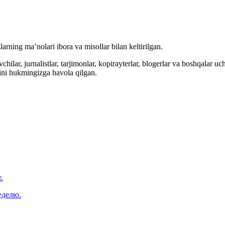
arning ma’nolari ibora va misollar bilan keltirilgan.
hilar, jurnalistlar, tarjimonlar, kopirayterlar, blogerlar va boshqalar u
ini hukmingizga havola qilgan.
.
еделю.