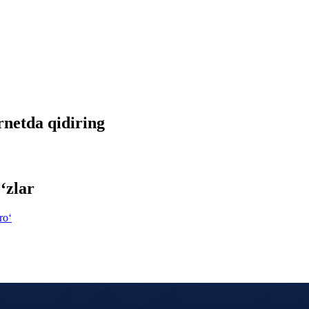
ernetda qidiring
‘zlar
ro‘