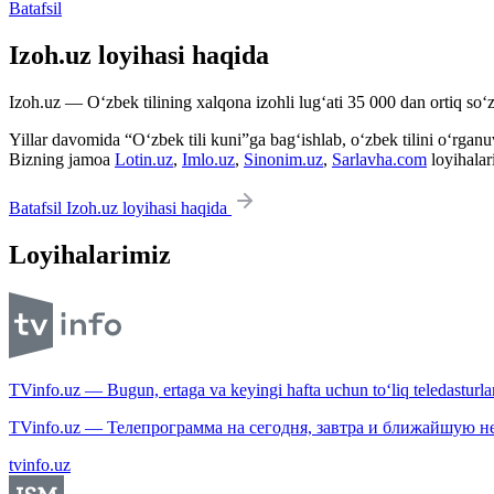
Batafsil
Izoh.uz loyihasi haqida
Izoh.uz — O‘zbek tilining xalqona izohli lug‘ati 35 000 dan ortiq so‘zl
Yillar davomida “O‘zbek tili kuni”ga bag‘ishlab, o‘zbek tilini o‘rganuvc
Bizning jamoa
Lotin.uz
,
Imlo.uz
,
Sinonim.uz
,
Sarlavha.com
loyihalar
Batafsil Izoh.uz loyihasi haqida
Loyihalarimiz
TVinfo.uz — Bugun, ertaga va keyingi hafta uchun to‘liq teledasturlar
TVinfo.uz — Телепрограмма на сегодня, завтра и ближайшую н
tvinfo.uz