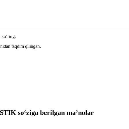
 ko‘ring.
nidan taqdim qilingan.
TIK so‘ziga berilgan ma’nolar