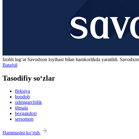
Izohli lugʻat
Savodxon
loyihasi bilan hamkorlikda yaratildi. Savodxon
Batafsil
Tasodifiy so‘zlar
fleksiya
boodob
odmigarchilik
tilmala
bezgakdori
sersomon
Hammasini ko‘rish