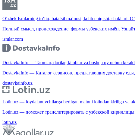
O‘zbek Ismlarning to‘liq, batafsil ma’nosi, kelib chiqishi, shakllari. O
Полный смысл, происхождение, формы узбекских имён. Узнайт
ismlar.com
DostavkaInfo — Taomlar, dorilar, kitoblar va boshqa uy uchun kerakli b
DostavkaInfo — Каталог сервисов, предлагающих доставку еды, 
dostavkainfo.uz
Lotin.uz — foydalanuvchilarga berilgan matnni lotindan kirillga va aksi
Lotin.uz — поможет транслитерировать с узбекской кириллицы 
lotin.uz