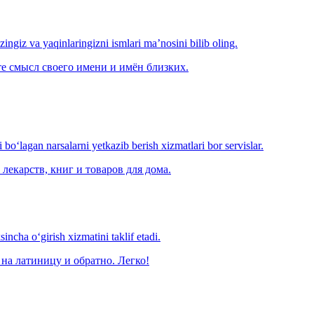
‘zingiz va yaqinlaringizni ismlari ma’nosini bilib oling.
е смысл своего имени и имён близких.
o‘lagan narsalarni yetkazib berish xizmatlari bor servislar.
лекарств, книг и товаров для дома.
ncha o‘girish xizmatini taklif etadi.
на латиницу и обратно. Легко!