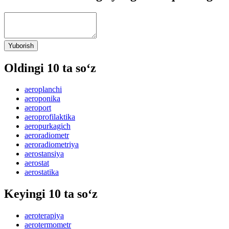
Yuborish
Oldingi 10 ta so‘z
aeroplanchi
aeroponika
aeroport
aeroprofilaktika
aeropurkagich
aeroradiometr
aeroradiometriya
aerostansiya
aerostat
aerostatika
Keyingi 10 ta so‘z
aeroterapiya
aerotermometr