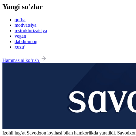
Yangi so'zlar
qo‘ba
motivatsiya
restrukturizatsiya
vegan
dabdiramoq
xuzu’
Hammasini ko‘rish
Izohli lugʻat
Savodxon
loyihasi bilan hamkorlikda yaratildi. Savodxon