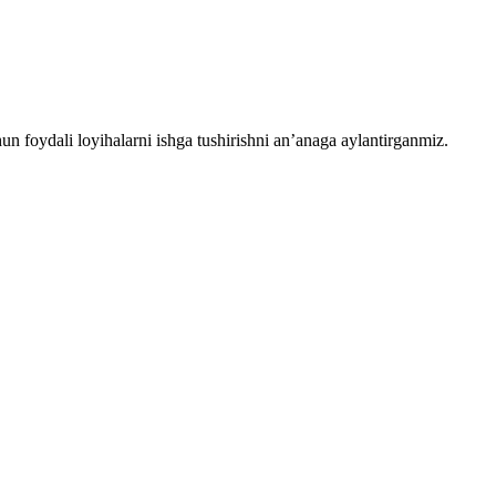
chun foydali loyihalarni ishga tushirishni an’anaga aylantirganmiz.