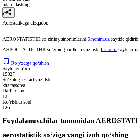
bilan ulashing
ys
Aerostatikaga aloqador.
AEROSTATISTIK
so‘zining sinonimlarini
Sinonim.uz
saytida qidirib
АЭРОСТАТИСТИК
so‘zining kirillcha yozilishi
Lotin.uz
sayti tomo
Ro‘yxatga qo‘shish
Saytdagi o‘rni
15827
So‘zning teskari yozilishi
kitsitatsorea
Harflar soni
13
Ko‘rishlar soni
126
Foydalanuvchilar tomonidan AEROSTATIS
aerostatistik so‘ziga yangi izoh qo‘shing