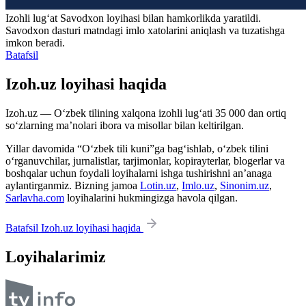
Izohli lugʻat
Savodxon
loyihasi bilan hamkorlikda yaratildi.
Savodxon dasturi matndagi imlo xatolarini aniqlash va tuzatishga
imkon beradi.
Batafsil
Izoh.uz loyihasi haqida
Izoh.uz — O‘zbek tilining xalqona izohli lug‘ati 35 000 dan ortiq
so‘zlarning ma’nolari ibora va misollar bilan keltirilgan.
Yillar davomida “O‘zbek tili kuni”ga bag‘ishlab, o‘zbek tilini
o‘rganuvchilar, jurnalistlar, tarjimonlar, kopirayterlar, blogerlar va
boshqalar uchun foydali loyihalarni ishga tushirishni an’anaga
aylantirganmiz. Bizning jamoa
Lotin.uz
,
Imlo.uz
,
Sinonim.uz
,
Sarlavha.com
loyihalarini hukmingizga havola qilgan.
Batafsil Izoh.uz loyihasi haqida
Loyihalarimiz