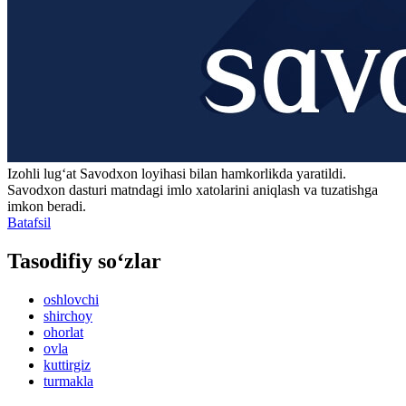
Izohli lugʻat
Savodxon
loyihasi bilan hamkorlikda yaratildi.
Savodxon dasturi matndagi imlo xatolarini aniqlash va tuzatishga
imkon beradi.
Batafsil
Tasodifiy so‘zlar
oshlovchi
shirchoy
ohorlat
ovla
kuttirgiz
turmakla