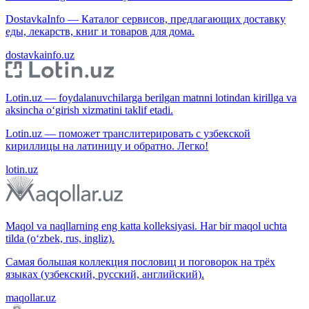
DostavkaInfo — Каталог сервисов, предлагающих доставку
еды, лекарств, книг и товаров для дома.
dostavkainfo.uz
Lotin.uz — foydalanuvchilarga berilgan matnni lotindan kirillga va
aksincha o‘girish xizmatini taklif etadi.
Lotin.uz — поможет транслитерировать с узбекской
кириллицы на латиницу и обратно. Легко!
lotin.uz
Maqol va naqllarning eng katta kolleksiyasi. Har bir maqol uchta
tilda (o‘zbek, rus, ingliz).
Самая большая коллекция пословиц и поговорок на трёх
языках (узбекский, русский, английский).
maqollar.uz