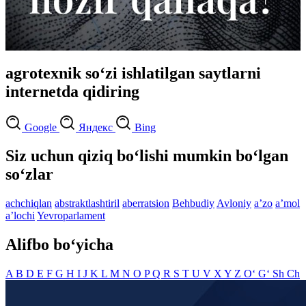
agrotexnik so‘zi ishlatilgan saytlarni
internetda qidiring
Google
Яндекс
Bing
Siz uchun qiziq bo‘lishi mumkin bo‘lgan
so‘zlar
achchiqlan
abstraktlashtiril
aberratsion
Behbudiy
Avloniy
aʼzo
aʼmol
aʼlochi
Yevroparlament
Alifbo bo‘yicha
A
B
D
E
F
G
H
I
J
K
L
M
N
O
P
Q
R
S
T
U
V
X
Y
Z
O‘
G‘
Sh
Ch