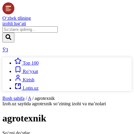
O‘zbek tilining
izohli lug‘ati
ЎЗ
Top 100
Ro‘yxat
Kirish
Lotin.uz
Bosh sahifa
/
A
/
agrotexnik
Izoh.uz
saytida
agrotexnik
so‘zining izohi va ma’nolari
agrotexnik
So‘zni do‘stlar