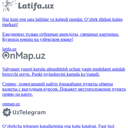
Har kuni eng sara latifalar va kulguli rasmlar. O‘zbek tilidagi kulgu
markazi!
Ежедневно только отборные анекдоты, смешные картинки.
Кузница юмора на узбекском языке!
latifa.uz
Valyutani yuqori kursda almashtirish uchun yaqin punktlarni aniqlab
beruvchi servis. Punkt joylashuvini kartada ko‘rsatadi.
Сервис, помогающий найти ближайшие пункты обмена
валюты с выгодным курсом. Покажет местоположение пункта
прямо на карте.
onmap.uz
O‘zbekcha telegram kanallarining eng katta katalogi. Faqt faol