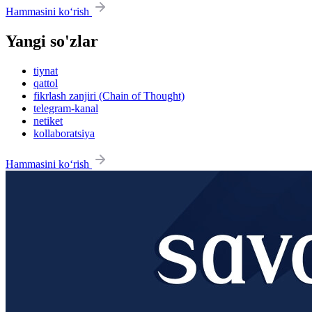
Hammasini ko‘rish
Yangi so'zlar
tiynat
qattol
fikrlash zanjiri (Chain of Thought)
telegram-kanal
netiket
kollaboratsiya
Hammasini ko‘rish