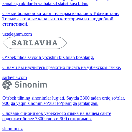
kanallar, ruknlarda va batafsil statistikasi bilan.
Самый большой каталог телеграм каналов в Узбекистане.
Только активные каналы по категориям и с подробной
статистикой.
uztelegram.com
O‘zbek tilida savodli yozishni biz bilan boshlang.
С нами вы научитесь грамотно писать на узбекском языке.
sarlavha.com
O‘zbek tilining sinonimlar lug‘ati. Saytda 3300 tadan ortiq so‘zlar,
900 ga yaqin sinonim so‘zlar to‘plamiga jamlangan.
Словарь синонимов узбекского языка на нашем сайте
содержит более 3300 слов и 900 синонимов.
sinonim.uz