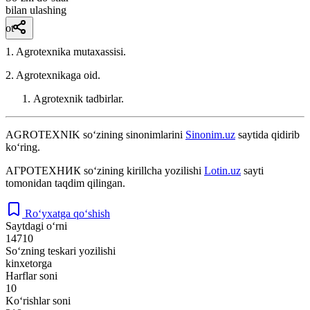
bilan ulashing
ot
1. Agrotexnika mutaxassisi.
2. Agrotexnikaga oid.
Agrotexnik tadbirlar.
AGROTEXNIK
so‘zining sinonimlarini
Sinonim.uz
saytida qidirib
ko‘ring.
АГРОТЕХНИК
so‘zining kirillcha yozilishi
Lotin.uz
sayti
tomonidan taqdim qilingan.
Ro‘yxatga qo‘shish
Saytdagi o‘rni
14710
So‘zning teskari yozilishi
kinxetorga
Harflar soni
10
Ko‘rishlar soni