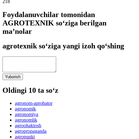
218
Foydalanuvchilar tomonidan
AGROTEXNIK so‘ziga berilgan
ma’nolar
agrotexnik so‘ziga yangi izoh qo‘shing
Yuborish
Oldingi 10 ta so‘z
agronom-aprobator
agronomik
agronomiya
agronomlik
agroohaktosh
agropropaganda
agropunkt