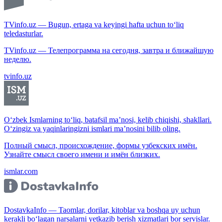
TVinfo.uz — Bugun, ertaga va keyingi hafta uchun to‘liq
teledasturlar.
TVinfo.uz — Телепрограмма на сегодня, завтра и ближайшую
неделю.
tvinfo.uz
O‘zbek Ismlarning to‘liq, batafsil ma’nosi, kelib chiqishi, shakllari.
O‘zingiz va yaqinlaringizni ismlari ma’nosini bilib oling.
Полный смысл, происхождение, формы узбекских имён.
Узнайте смысл своего имени и имён близких.
ismlar.com
DostavkaInfo — Taomlar, dorilar, kitoblar va boshqa uy uchun
kerakli bo‘lagan narsalarni yetkazib berish xizmatlari bor servislar.