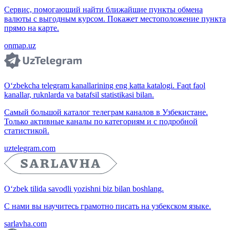
Сервис, помогающий найти ближайшие пункты обмена
валюты с выгодным курсом. Покажет местоположение пункта
прямо на карте.
onmap.uz
O‘zbekcha telegram kanallarining eng katta katalogi. Faqt faol
kanallar, ruknlarda va batafsil statistikasi bilan.
Самый большой каталог телеграм каналов в Узбекистане.
Только активные каналы по категориям и с подробной
статистикой.
uztelegram.com
O‘zbek tilida savodli yozishni biz bilan boshlang.
С нами вы научитесь грамотно писать на узбекском языке.
sarlavha.com