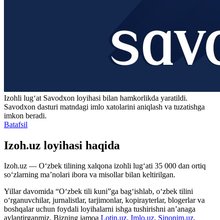
Izohli lugʻat
Savodxon
loyihasi bilan hamkorlikda yaratildi.
Savodxon dasturi matndagi imlo xatolarini aniqlash va tuzatishga
imkon beradi.
Batafsil
Izoh.uz loyihasi haqida
Izoh.uz — O‘zbek tilining xalqona izohli lug‘ati 35 000 dan ortiq
so‘zlarning ma’nolari ibora va misollar bilan keltirilgan.
Yillar davomida “O‘zbek tili kuni”ga bag‘ishlab, o‘zbek tilini
o‘rganuvchilar, jurnalistlar, tarjimonlar, kopirayterlar, blogerlar va
boshqalar uchun foydali loyihalarni ishga tushirishni an’anaga
aylantirganmiz. Bizning jamoa
Lotin.uz
,
Imlo.uz
,
Sinonim.uz
,