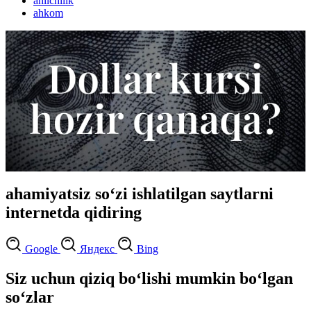
ahilchilik
ahkom
ahamiyatsiz so‘zi ishlatilgan saytlarni
internetda qidiring
Google
Яндекс
Bing
Siz uchun qiziq bo‘lishi mumkin bo‘lgan
so‘zlar