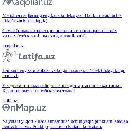
Maqol va naqllarning eng katta kolleksiyasi. Har bir maqol uchta
tilda (o‘zbek, rus, ingliz).
Самая большая коллекция пословиц и поговорок на трёх
языках (узбекский, русский, английский).
maqollar.uz
Har kuni eng sara latifalar va kulguli rasmlar. O‘zbek tilidagi kulgu
markazi!
Ежедневно только отборные анекдоты, смешные картинки.
Кузница юмора на узбекском языке!
latifa.uz
Valyutani yuqori kursda almashtirish uchun yaqin punktlarni aniqlab
beruvchi servis. Punkt joylashuvini kartada ko‘rsatadi.