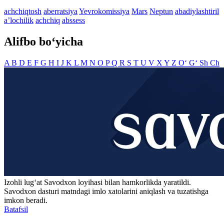
achchiqtosh
aberratsiya
Yevrokomissiya
Mars
Neptun
abadiylashtiril
aʼlochilik
achchiq
abssess
Alifbo bo‘yicha
A
B
D
E
F
G
H
I
J
K
L
M
N
O
P
Q
R
S
T
U
V
X
Y
Z
O‘
G‘
Sh
Ch
Izohli lugʻat
Savodxon
loyihasi bilan hamkorlikda yaratildi.
Savodxon dasturi matndagi imlo xatolarini aniqlash va tuzatishga
imkon beradi.
Batafsil