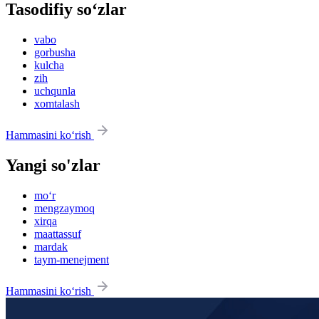
Tasodifiy so‘zlar
vabo
gorbusha
kulcha
zih
uchqunla
xomtalash
Hammasini ko‘rish
Yangi so'zlar
mo‘r
mengzaymoq
xirqa
maattassuf
mardak
taym-menejment
Hammasini ko‘rish