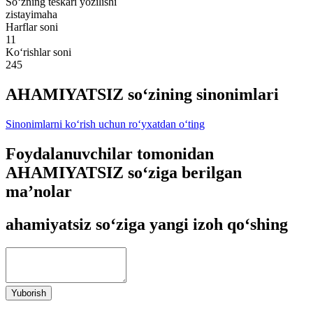
So‘zning teskari yozilishi
zistayimaha
Harflar soni
11
Ko‘rishlar soni
245
AHAMIYATSIZ so‘zining sinonimlari
Sinonimlarni ko‘rish uchun ro‘yxatdan o‘ting
Foydalanuvchilar tomonidan
AHAMIYATSIZ so‘ziga berilgan
ma’nolar
ahamiyatsiz so‘ziga yangi izoh qo‘shing
Yuborish