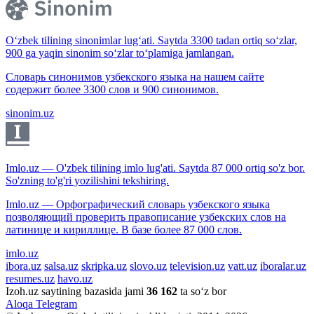
O‘zbek tilining sinonimlar lug‘ati. Saytda 3300 tadan ortiq so‘zlar,
900 ga yaqin sinonim so‘zlar to‘plamiga jamlangan.
Словарь синонимов узбекского языка на нашем сайте
содержит более 3300 слов и 900 синонимов.
sinonim.uz
Imlo.uz — O'zbek tilining imlo lug'ati. Saytda 87 000 ortiq so'z bor.
So'zning to'g'ri yozilishini tekshiring.
Imlo.uz — Орфографический словарь узбекского языка
позволяющий проверить правописание узбекских слов на
латинице и кириллице. В базе более 87 000 слов.
imlo.uz
ibora.uz
salsa.uz
skripka.uz
slovo.uz
television.uz
vatt.uz
iboralar.uz
resumes.uz
havo.uz
Izoh.uz saytining bazasida jami
36 162
ta so‘z bor
Aloqa
Telegram