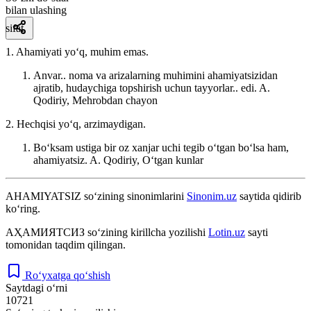
bilan ulashing
sifat
1. Ahamiyati yoʻq, muhim emas.
Anvar.. noma va arizalarning muhimini ahamiyatsizidan
ajratib, hudaychiga topshirish uchun tayyorlar.. edi.
A.
Qodiriy, Mehrobdan chayon
2. Hechqisi yoʻq, arzimaydigan.
Boʻksam ustiga bir oz xanjar uchi tegib oʻtgan boʻlsa ham,
ahamiyatsiz.
A. Qodiriy, Oʻtgan kunlar
AHAMIYATSIZ
so‘zining sinonimlarini
Sinonim.uz
saytida qidirib
ko‘ring.
АҲАМИЯТСИЗ
so‘zining kirillcha yozilishi
Lotin.uz
sayti
tomonidan taqdim qilingan.
Ro‘yxatga qo‘shish
Saytdagi o‘rni
10721