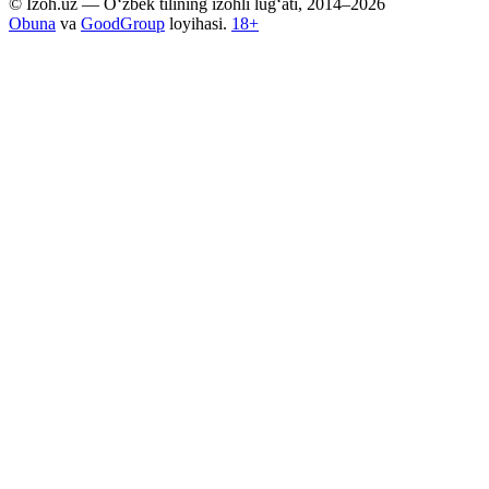
© Izoh.uz — O‘zbek tilining izohli lug‘ati, 2014–2026
Obuna
va
GoodGroup
loyihasi.
18+