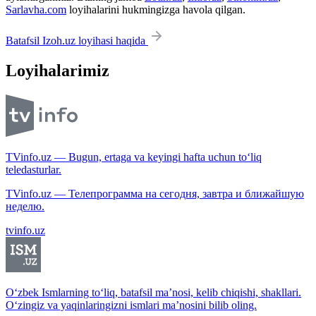
Sarlavha.com
loyihalarini hukmingizga havola qilgan.
Batafsil Izoh.uz loyihasi haqida
Loyihalarimiz
TVinfo.uz — Bugun, ertaga va keyingi hafta uchun to‘liq
teledasturlar.
TVinfo.uz — Телепрограмма на сегодня, завтра и ближайшую
неделю.
tvinfo.uz
O‘zbek Ismlarning to‘liq, batafsil ma’nosi, kelib chiqishi, shakllari.
O‘zingiz va yaqinlaringizni ismlari ma’nosini bilib oling.