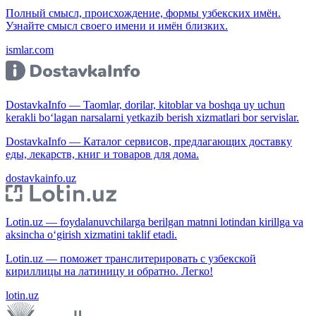
Полный смысл, происхождение, формы узбекских имён.
Узнайте смысл своего имени и имён близких.
ismlar.com
DostavkaInfo — Taomlar, dorilar, kitoblar va boshqa uy uchun
kerakli bo‘lagan narsalarni yetkazib berish xizmatlari bor servislar.
DostavkaInfo — Каталог сервисов, предлагающих доставку
еды, лекарств, книг и товаров для дома.
dostavkainfo.uz
Lotin.uz — foydalanuvchilarga berilgan matnni lotindan kirillga va
aksincha o‘girish xizmatini taklif etadi.
Lotin.uz — поможет транслитерировать с узбекской
кириллицы на латиницу и обратно. Легко!
lotin.uz