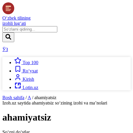
O‘zbek tilining
izohli lug‘ati
ЎЗ
Top 100
Ro‘yxat
Kirish
Lotin.uz
Bosh sahifa
/
A
/
ahamiyatsiz
Izoh.uz
saytida
ahamiyatsiz
so‘zining izohi va ma’nolari
ahamiyatsiz
So‘zni do‘stlar