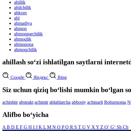
ahillik
ahilchilik
ahkom
ahl
ahmadiya
ahmoq
ahmoqgarchilik
ahmoqlik
ahmoqona
ahmoqchilik
ahillash so‘zi ishlatilgan saytlarni internet
Google
Яндекс
Bing
Siz uchun qiziq bo‘lishi mumkin bo‘lgan so
achishtir
abstrakt
achintir
ablahlarcha
abbosiy
achinarli
Boburnoma
N
Alifbo bo‘yicha
A
B
D
E
F
G
H
I
J
K
L
M
N
O
P
Q
R
S
T
U
V
X
Y
Z
O‘
G‘
Sh
Ch