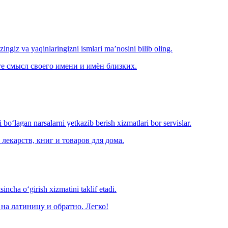
‘zingiz va yaqinlaringizni ismlari ma’nosini bilib oling.
е смысл своего имени и имён близких.
o‘lagan narsalarni yetkazib berish xizmatlari bor servislar.
лекарств, книг и товаров для дома.
ncha o‘girish xizmatini taklif etadi.
на латиницу и обратно. Легко!