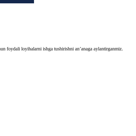
chun foydali loyihalarni ishga tushirishni an’anaga aylantirganmiz.