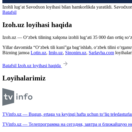
Izohli lugʻat
Savodxon
loyihasi bilan hamkorlikda yaratildi. Savodxon
Batafsil
Izoh.uz loyihasi haqida
Izoh.uz — O‘zbek tilining xalqona izohli lug‘ati 35 000 dan ortiq so‘zl
Yillar davomida “O‘zbek tili kuni”ga bag‘ishlab, o‘zbek tilini o‘rganuvc
Bizning jamoa
Lotin.uz
,
Imlo.uz
,
Sinonim.uz
,
Sarlavha.com
loyihalar
Batafsil Izoh.uz loyihasi haqida
Loyihalarimiz
TVinfo.uz — Bugun, ertaga va keyingi hafta uchun to‘liq teledasturlar
TVinfo.uz — Телепрограмма на сегодня, завтра и ближайшую н