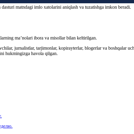
 dasturi matndagi imlo xatolarini aniqlash va tuzatishga imkon beradi.
arning ma’nolari ibora va misollar bilan keltirilgan.
hilar, jurnalistlar, tarjimonlar, kopirayterlar, blogerlar va boshqalar u
ini hukmingizga havola qilgan.
.
еделю.