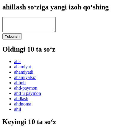
ahillash so‘ziga yangi izoh qo‘shing
Yuborish
Oldingi 10 ta so‘z
aha
ahamiyat
ahamiyatli
ahamiyatsiz
ahbob
ahd-paymon
ahd-u paymon
ahdlash
ahdnoma
ahil
Keyingi 10 ta so‘z