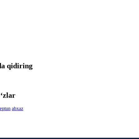
da qidiring
‘zlar
eptun
abxaz