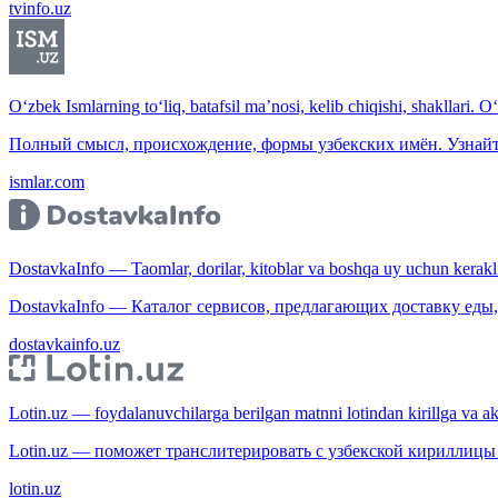
tvinfo.uz
O‘zbek Ismlarning to‘liq, batafsil ma’nosi, kelib chiqishi, shakllari. O
Полный смысл, происхождение, формы узбекских имён. Узнайт
ismlar.com
DostavkaInfo — Taomlar, dorilar, kitoblar va boshqa uy uchun kerakli b
DostavkaInfo — Каталог сервисов, предлагающих доставку еды, 
dostavkainfo.uz
Lotin.uz — foydalanuvchilarga berilgan matnni lotindan kirillga va aksi
Lotin.uz — поможет транслитерировать с узбекской кириллицы 
lotin.uz