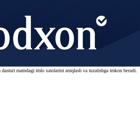
 dasturi matndagi imlo xatolarini aniqlash va tuzatishga imkon beradi.