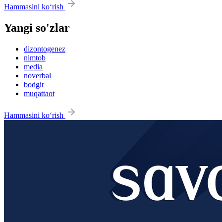
Hammasini ko‘rish
Yangi so'zlar
dizontogenez
nimtob
media
noverbal
bodgir
muqattaot
Hammasini ko‘rish