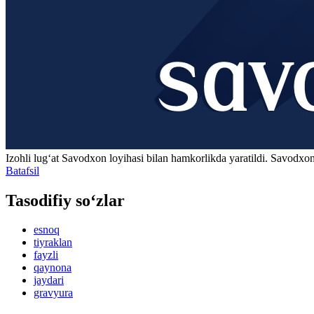
Izohli lugʻat
Savodxon
loyihasi bilan hamkorlikda yaratildi. Savodxon
Batafsil
Tasodifiy so‘zlar
esnoq
tiyraklan
fayzli
qaynona
jaydari
gravyura