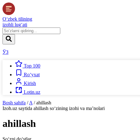
O‘zbek tilining
izohli lug‘ati
ЎЗ
Top 100
Ro‘yxat
Kirish
Lotin.uz
Bosh sahifa
/
A
/
ahillash
Izoh.uz
saytida
ahillash
so‘zining izohi va ma’nolari
ahillash
So‘zni do‘stlar