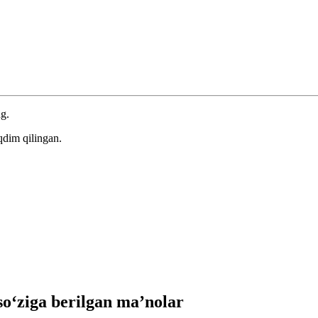
ng.
qdim qilingan.
‘ziga berilgan ma’nolar