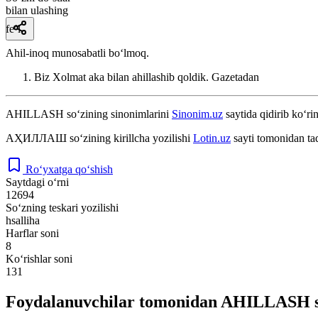
bilan ulashing
fe’l
Ahil-inoq munosabatli boʻlmoq.
Biz Xolmat aka bilan ahillashib qoldik.
Gazetadan
AHILLASH
so‘zining sinonimlarini
Sinonim.uz
saytida qidirib ko‘ri
АҲИЛЛАШ
so‘zining kirillcha yozilishi
Lotin.uz
sayti tomonidan ta
Ro‘yxatga qo‘shish
Saytdagi o‘rni
12694
So‘zning teskari yozilishi
hsalliha
Harflar soni
8
Ko‘rishlar soni
131
Foydalanuvchilar tomonidan AHILLASH so