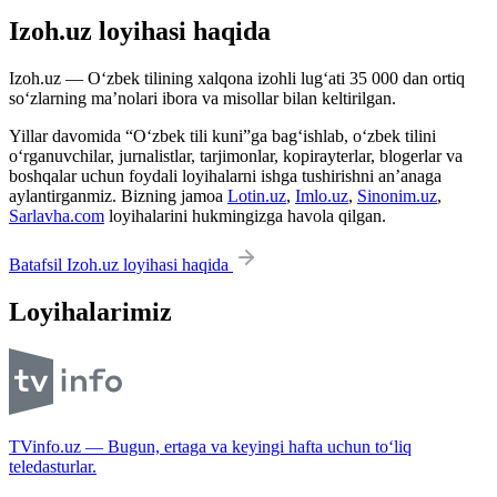
Izoh.uz loyihasi haqida
Izoh.uz — O‘zbek tilining xalqona izohli lug‘ati 35 000 dan ortiq
so‘zlarning ma’nolari ibora va misollar bilan keltirilgan.
Yillar davomida “O‘zbek tili kuni”ga bag‘ishlab, o‘zbek tilini
o‘rganuvchilar, jurnalistlar, tarjimonlar, kopirayterlar, blogerlar va
boshqalar uchun foydali loyihalarni ishga tushirishni an’anaga
aylantirganmiz. Bizning jamoa
Lotin.uz
,
Imlo.uz
,
Sinonim.uz
,
Sarlavha.com
loyihalarini hukmingizga havola qilgan.
Batafsil Izoh.uz loyihasi haqida
Loyihalarimiz
TVinfo.uz — Bugun, ertaga va keyingi hafta uchun to‘liq
teledasturlar.