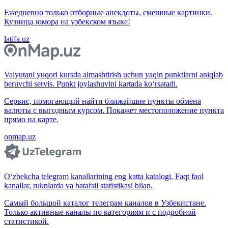
Ежедневно только отборные анекдоты, смешные картинки.
Кузница юмора на узбекском языке!
latifa.uz
Valyutani yuqori kursda almashtirish uchun yaqin punktlarni aniqlab
beruvchi servis. Punkt joylashuvini kartada ko‘rsatadi.
Сервис, помогающий найти ближайшие пункты обмена
валюты с выгодным курсом. Покажет местоположение пункта
прямо на карте.
onmap.uz
O‘zbekcha telegram kanallarining eng katta katalogi. Faqt faol
kanallar, ruknlarda va batafsil statistikasi bilan.
Самый большой каталог телеграм каналов в Узбекистане.
Только активные каналы по категориям и с подробной
статистикой.