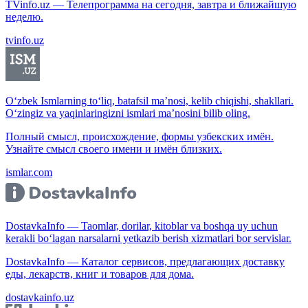
TVinfo.uz — Телепрограмма на сегодня, завтра и ближайшую
неделю.
tvinfo.uz
O‘zbek Ismlarning to‘liq, batafsil ma’nosi, kelib chiqishi, shakllari.
O‘zingiz va yaqinlaringizni ismlari ma’nosini bilib oling.
Полный смысл, происхождение, формы узбекских имён.
Узнайте смысл своего имени и имён близких.
ismlar.com
DostavkaInfo — Taomlar, dorilar, kitoblar va boshqa uy uchun
kerakli bo‘lagan narsalarni yetkazib berish xizmatlari bor servislar.
DostavkaInfo — Каталог сервисов, предлагающих доставку
еды, лекарств, книг и товаров для дома.
dostavkainfo.uz