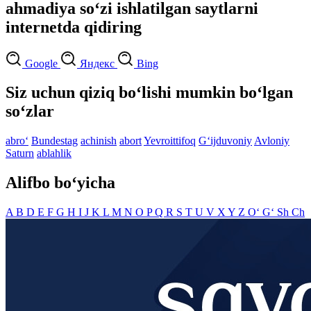
ahmadiya so‘zi ishlatilgan saytlarni
internetda qidiring
Google
Яндекс
Bing
Siz uchun qiziq bo‘lishi mumkin bo‘lgan
so‘zlar
abro‘
Bundestag
achinish
abort
Yevroittifoq
G‘ijduvoniy
Avloniy
Saturn
ablahlik
Alifbo bo‘yicha
A
B
D
E
F
G
H
I
J
K
L
M
N
O
P
Q
R
S
T
U
V
X
Y
Z
O‘
G‘
Sh
Ch