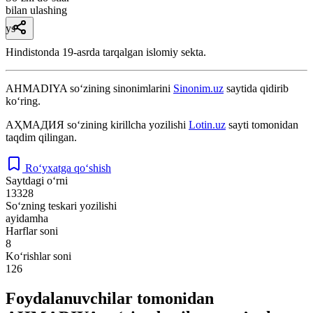
bilan ulashing
ys
Hindistonda 19-asrda tarqalgan islomiy sekta.
AHMADIYA
so‘zining sinonimlarini
Sinonim.uz
saytida qidirib
ko‘ring.
АҲМАДИЯ
so‘zining kirillcha yozilishi
Lotin.uz
sayti tomonidan
taqdim qilingan.
Ro‘yxatga qo‘shish
Saytdagi o‘rni
13328
So‘zning teskari yozilishi
ayidamha
Harflar soni
8
Ko‘rishlar soni
126
Foydalanuvchilar tomonidan