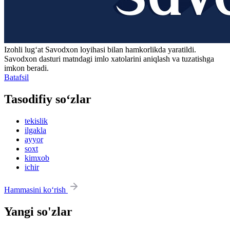
Izohli lugʻat
Savodxon
loyihasi bilan hamkorlikda yaratildi.
Savodxon dasturi matndagi imlo xatolarini aniqlash va tuzatishga
imkon beradi.
Batafsil
Tasodifiy so‘zlar
tekislik
ilgakla
ayyor
soxt
kimxob
ichir
Hammasini ko‘rish
Yangi so'zlar