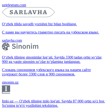
uztelegram.com
O‘zbek tilida savodli yozishni biz bilan boshlang.
С нами вы научитесь грамотно писать на узбекском языке.
sarlavha.com
O‘zbek tilining sinonimlar lug‘ati. Saytda 3300 tadan ortiq so‘zlar,
900 ga yaqin sinonim so‘zlar to‘plamiga jamlangan.
Словарь синонимов узбекского языка на нашем сайте
содержит более 3300 слов и 900 синонимов.
sinonim.uz
Imlo.uz — O'zbek tilining imlo lug'ati. Saytda 87 000 ortiq so'z bor.
So'zning to'g'ri yozilishini tekshiring.