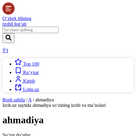
O‘zbek tilining
izohli lug‘ati
ЎЗ
Top 100
Ro‘yxat
Kirish
Lotin.uz
Bosh sahifa
/
A
/
ahmadiya
Izoh.uz
saytida
ahmadiya
so‘zining izohi va ma’nolari
ahmadiya
So‘zni do‘stlar