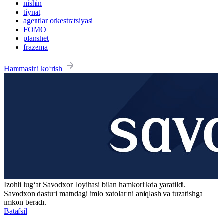
nishin
tiynat
agentlar orkestratsiyasi
FOMO
planshet
frazema
Hammasini ko‘rish
Izohli lugʻat
Savodxon
loyihasi bilan hamkorlikda yaratildi.
Savodxon dasturi matndagi imlo xatolarini aniqlash va tuzatishga
imkon beradi.
Batafsil