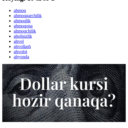
ahmoq
ahmoqgarchilik
ahmoqlik
ahmoqona
ahmoqchilik
aholisizlik
ahvol
ahvollash
ahvolot
ahyonda