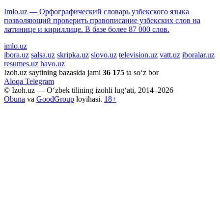
Imlo.uz — Орфографический словарь узбекского языка
позволяющий проверить правописание узбекских слов на
латинице и кириллице. В базе более 87 000 слов.
imlo.uz
ibora.uz
salsa.uz
skripka.uz
slovo.uz
television.uz
vatt.uz
iboralar.uz
resumes.uz
havo.uz
Izoh.uz saytining bazasida jami
36 175
ta so‘z bor
Aloqa
Telegram
© Izoh.uz — O‘zbek tilining izohli lug‘ati, 2014–2026
Obuna
va
GoodGroup
loyihasi.
18+