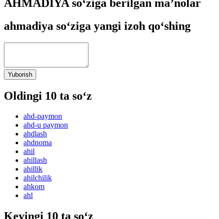
AHMADIYA so‘ziga berilgan ma’nolar
ahmadiya so‘ziga yangi izoh qo‘shing
Yuborish
Oldingi 10 ta so‘z
ahd-paymon
ahd-u paymon
ahdlash
ahdnoma
ahil
ahillash
ahillik
ahilchilik
ahkom
ahl
Keyingi 10 ta so‘z