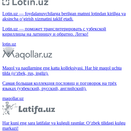
Lotin.uz — foydalanuvchilarga berilgan matnni lotindan kirillga va
aksincha o‘girish xizmatini taklif etadi.
Lotin.uz — поможет транслитерировать с узбекской
кириллицы на латиницу и обратно. Легко!
lotin.uz
Maqol va naqllarning eng katta kolleksiyasi. Har bir maqol uchta
tilda (o‘zbek, rus, ingliz).
Самая большая коллекция пословиц и поговорок на трёх
языках (узбекский, русский, английский).
maqollar.uz
Har kuni eng sara latifalar va kulguli rasmlar. O‘zbek tilidagi kulgu
markazi!