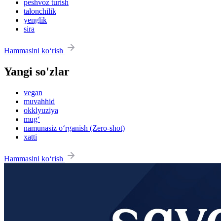
peshvoz turish
talonchilik
yenglik
sira
Hammasini ko‘rish
Yangi so'zlar
vegan
muvahhid
okklyuziya
mug‘
namunasiz o‘rganish (Zero-shot)
xatti
Hammasini ko‘rish