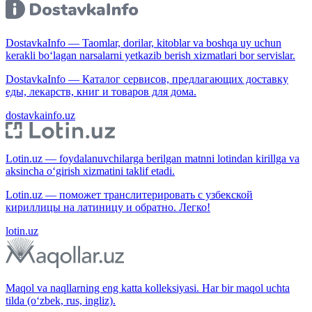
DostavkaInfo — Taomlar, dorilar, kitoblar va boshqa uy uchun
kerakli bo‘lagan narsalarni yetkazib berish xizmatlari bor servislar.
DostavkaInfo — Каталог сервисов, предлагающих доставку
еды, лекарств, книг и товаров для дома.
dostavkainfo.uz
Lotin.uz — foydalanuvchilarga berilgan matnni lotindan kirillga va
aksincha o‘girish xizmatini taklif etadi.
Lotin.uz — поможет транслитерировать с узбекской
кириллицы на латиницу и обратно. Легко!
lotin.uz
Maqol va naqllarning eng katta kolleksiyasi. Har bir maqol uchta
tilda (o‘zbek, rus, ingliz).