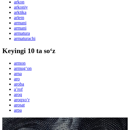
arkon
arkoniy
arktika
arlem
armani
armani
armatura
armaturachi
Keyingi 10 ta so‘z
armon
armug‘on
arna
aro
aroba
aʼrof
aroq
aroqxo‘r
arosat
arpa