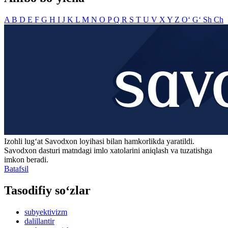
A
B
D
E
F
G
H
I
J
K
L
M
N
O
P
Q
R
S
T
U
V
X
Y
Z
O‘
G‘
Sh
Ch
Izohli lugʻat
Savodxon
loyihasi bilan hamkorlikda yaratildi.
Savodxon dasturi matndagi imlo xatolarini aniqlash va tuzatishga
imkon beradi.
Batafsil
Tasodifiy so‘zlar
subyektivizm
dalillantir