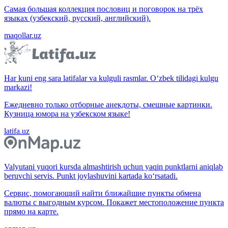
Самая большая коллекция пословиц и поговорок на трёх
языках (узбекский, русский, английский).
maqollar.uz
Har kuni eng sara latifalar va kulguli rasmlar. O‘zbek tilidagi kulgu
markazi!
Ежедневно только отборные анекдоты, смешные картинки.
Кузница юмора на узбекском языке!
latifa.uz
Valyutani yuqori kursda almashtirish uchun yaqin punktlarni aniqlab
beruvchi servis. Punkt joylashuvini kartada ko‘rsatadi.
Сервис, помогающий найти ближайшие пункты обмена
валюты с выгодным курсом. Покажет местоположение пункта
прямо на карте.