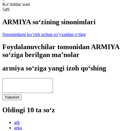
Ko‘rishlar soni
549
ARMIYA so‘zining sinonimlari
Sinonimlarni ko‘rish uchun ro‘yxatdan o‘ting
Foydalanuvchilar tomonidan ARMIYA
so‘ziga berilgan ma’nolar
armiya so‘ziga yangi izoh qo‘shing
Yuborish
Oldingi 10 ta so‘z
ark
arka