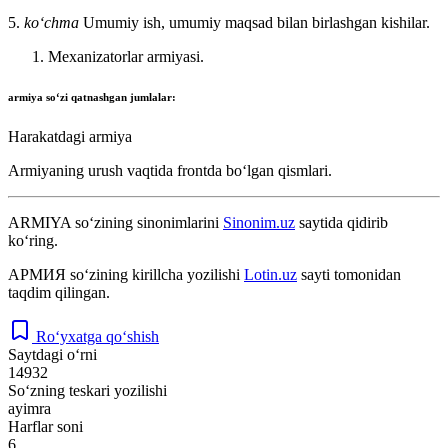
5.
koʻchma
Umumiy ish, umumiy maqsad bilan birlashgan kishilar.
Mexanizatorlar armiyasi.
armiya
soʻzi qatnashgan jumlalar:
Harakatdagi armiya
Armiyaning urush vaqtida frontda boʻlgan qismlari.
ARMIYA
so‘zining sinonimlarini
Sinonim.uz
saytida qidirib
ko‘ring.
АРМИЯ
so‘zining kirillcha yozilishi
Lotin.uz
sayti tomonidan
taqdim qilingan.
Ro‘yxatga qo‘shish
Saytdagi o‘rni
14932
So‘zning teskari yozilishi
ayimra
Harflar soni
6