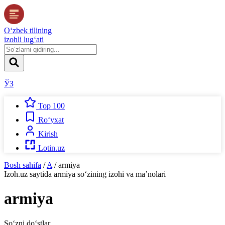
O‘zbek tilining
izohli lug‘ati
ЎЗ
Top 100
Ro‘yxat
Kirish
Lotin.uz
Bosh sahifa
/
A
/
armiya
Izoh.uz
saytida
armiya
so‘zining izohi va ma’nolari
armiya
So‘zni do‘stlar