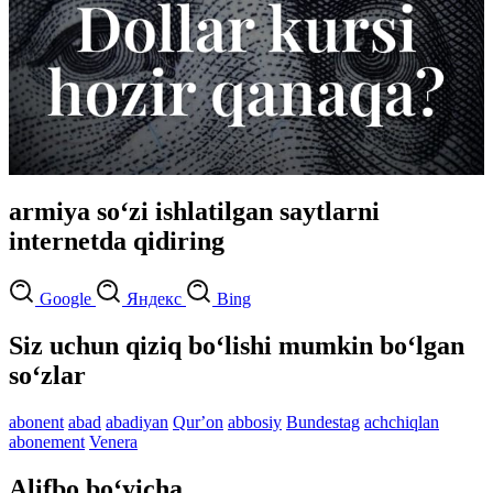
armiya so‘zi ishlatilgan saytlarni
internetda qidiring
Google
Яндекс
Bing
Siz uchun qiziq bo‘lishi mumkin bo‘lgan
so‘zlar
abonent
abad
abadiyan
Qurʼon
abbosiy
Bundestag
achchiqlan
abonement
Venera
Alifbo bo‘yicha