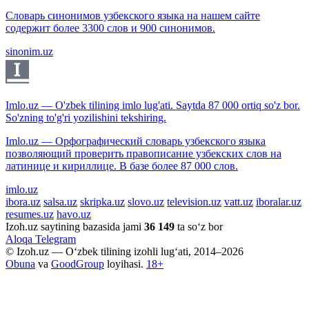
Словарь синонимов узбекского языка на нашем сайте
содержит более 3300 слов и 900 синонимов.
sinonim.uz
Imlo.uz — O'zbek tilining imlo lug'ati. Saytda 87 000 ortiq so'z bor.
So'zning to'g'ri yozilishini tekshiring.
Imlo.uz — Орфографический словарь узбекского языка
позволяющий проверить правописание узбекских слов на
латинице и кириллице. В базе более 87 000 слов.
imlo.uz
ibora.uz
salsa.uz
skripka.uz
slovo.uz
television.uz
vatt.uz
iboralar.uz
resumes.uz
havo.uz
Izoh.uz saytining bazasida jami
36 149
ta so‘z bor
Aloqa
Telegram
© Izoh.uz — O‘zbek tilining izohli lug‘ati, 2014–2026
Obuna
va
GoodGroup
loyihasi.
18+