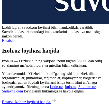
Izohli lugʻat
Savodxon
loyihasi bilan hamkorlikda yaratildi.
Savodxon dasturi matndagi imlo xatolarini aniqlash va tuzatishga
imkon beradi.
Batafsil
Izoh.uz loyihasi haqida
Izoh.uz — O‘zbek tilining xalqona izohli lug‘ati 35 000 dan ortiq
so‘zlarning ma’nolari ibora va misollar bilan keltirilgan.
Yillar davomida “O‘zbek tili kuni”ga bag‘ishlab, o‘zbek tilini
o‘rganuvchilar, jurnalistlar, tarjimonlar, kopirayterlar, blogerlar va
boshqalar uchun foydali loyihalarni ishga tushirishni an’anaga
aylantirganmiz. Bizning jamoa
Lotin.uz
,
Imlo.uz
,
Sinonim.uz
,
Sarlavha.com
loyihalarini hukmingizga havola qilgan.
Batafsil Izoh.uz loyihasi haqida