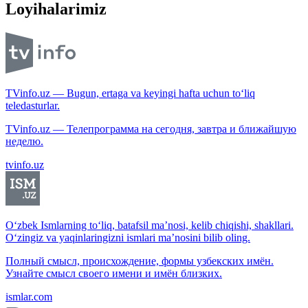
Loyihalarimiz
TVinfo.uz — Bugun, ertaga va keyingi hafta uchun to‘liq
teledasturlar.
TVinfo.uz — Телепрограмма на сегодня, завтра и ближайшую
неделю.
tvinfo.uz
O‘zbek Ismlarning to‘liq, batafsil ma’nosi, kelib chiqishi, shakllari.
O‘zingiz va yaqinlaringizni ismlari ma’nosini bilib oling.
Полный смысл, происхождение, формы узбекских имён.
Узнайте смысл своего имени и имён близких.
ismlar.com