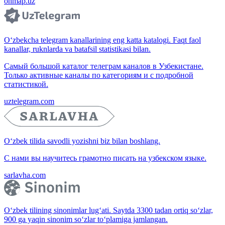
onmap.uz
O‘zbekcha telegram kanallarining eng katta katalogi. Faqt faol
kanallar, ruknlarda va batafsil statistikasi bilan.
Самый большой каталог телеграм каналов в Узбекистане.
Только активные каналы по категориям и с подробной
статистикой.
uztelegram.com
O‘zbek tilida savodli yozishni biz bilan boshlang.
С нами вы научитесь грамотно писать на узбекском языке.
sarlavha.com
O‘zbek tilining sinonimlar lug‘ati. Saytda 3300 tadan ortiq so‘zlar,
900 ga yaqin sinonim so‘zlar to‘plamiga jamlangan.