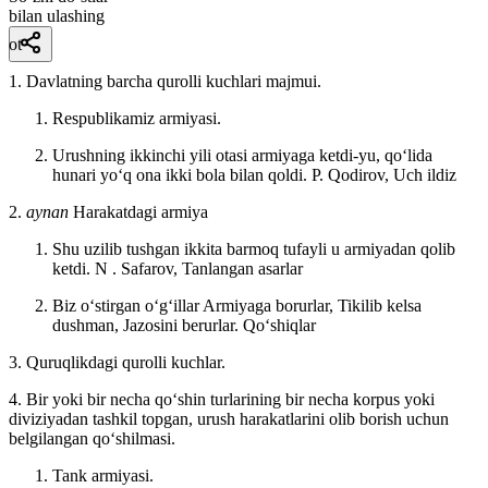
bilan ulashing
ot
1. Davlatning barcha qurolli kuchlari majmui.
Respublikamiz armiyasi.
Urushning ikkinchi yili otasi armiyaga ketdi-yu, qoʻlida
hunari yoʻq ona ikki bola bilan qoldi.
P. Qodirov, Uch ildiz
2.
aynan
Harakatdagi armiya
Shu uzilib tushgan ikkita barmoq tufayli u armiyadan qolib
ketdi. N
. Safarov, Tanlangan asarlar
Biz oʻstirgan oʻgʻillar Armiyaga borurlar, Tikilib kelsa
dushman, Jazosini berurlar.
Qoʻshiqlar
3. Quruqlikdagi qurolli kuchlar.
4. Bir yoki bir necha qoʻshin turlarining bir necha korpus yoki
diviziyadan tashkil topgan, urush harakatlarini olib borish uchun
belgilangan qoʻshilmasi.
Tank armiyasi.