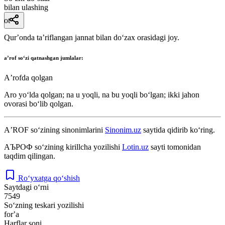
bilan ulashing
ot
Qurʼonda taʼriflangan jannat bilan doʻzax orasidagi joy.
aʼrof
soʻzi qatnashgan jumlalar:
Aʼrofda qolgan
Aro yoʻlda qolgan; na u yoqli, na bu yoqli boʻlgan; ikki jahon
ovorasi boʻlib qolgan.
AʼROF
so‘zining sinonimlarini
Sinonim.uz
saytida qidirib ko‘ring.
АЪРОФ
so‘zining kirillcha yozilishi
Lotin.uz
sayti tomonidan
taqdim qilingan.
Ro‘yxatga qo‘shish
Saytdagi o‘rni
7549
So‘zning teskari yozilishi
forʼa
Harflar soni