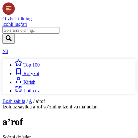
O‘zbek tilining
izohli lug‘ati
ЎЗ
Top 100
Ro‘yxat
Kirish
Lotin.uz
Bosh sahifa
/
A
/
aʼrof
Izoh.uz
saytida
aʼrof
so‘zining izohi va ma’nolari
aʼrof
So‘zni do‘stlar