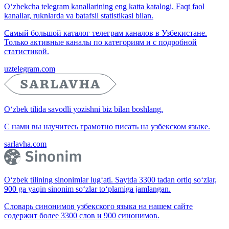
O‘zbekcha telegram kanallarining eng katta katalogi. Faqt faol
kanallar, ruknlarda va batafsil statistikasi bilan.
Самый большой каталог телеграм каналов в Узбекистане.
Только активные каналы по категориям и с подробной
статистикой.
uztelegram.com
O‘zbek tilida savodli yozishni biz bilan boshlang.
С нами вы научитесь грамотно писать на узбекском языке.
sarlavha.com
O‘zbek tilining sinonimlar lug‘ati. Saytda 3300 tadan ortiq so‘zlar,
900 ga yaqin sinonim so‘zlar to‘plamiga jamlangan.
Словарь синонимов узбекского языка на нашем сайте
содержит более 3300 слов и 900 синонимов.