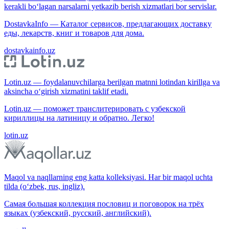
kerakli bo‘lagan narsalarni yetkazib berish xizmatlari bor servislar.
DostavkaInfo — Каталог сервисов, предлагающих доставку
еды, лекарств, книг и товаров для дома.
dostavkainfo.uz
Lotin.uz — foydalanuvchilarga berilgan matnni lotindan kirillga va
aksincha o‘girish xizmatini taklif etadi.
Lotin.uz — поможет транслитерировать с узбекской
кириллицы на латиницу и обратно. Легко!
lotin.uz
Maqol va naqllarning eng katta kolleksiyasi. Har bir maqol uchta
tilda (o‘zbek, rus, ingliz).
Самая большая коллекция пословиц и поговорок на трёх
языках (узбекский, русский, английский).