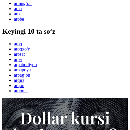
armug‘on
arna
aro
aroba
Keyingi 10 ta so‘z
aroq
aroqxo‘r
arosat
arpa
arpabodiyon
arpapoya
arpag‘on
arqira
arqon
arqonla