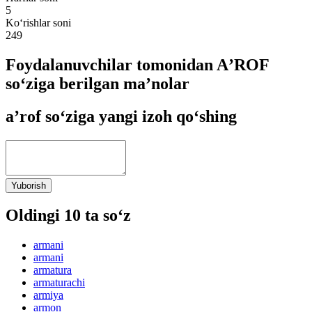
5
Ko‘rishlar soni
249
Foydalanuvchilar tomonidan AʼROF
so‘ziga berilgan ma’nolar
aʼrof so‘ziga yangi izoh qo‘shing
Yuborish
Oldingi 10 ta so‘z
armani
armani
armatura
armaturachi
armiya
armon