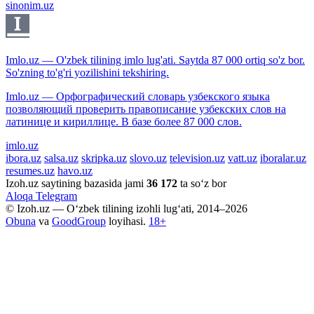
sinonim.uz
Imlo.uz — O'zbek tilining imlo lug'ati. Saytda 87 000 ortiq so'z bor.
So'zning to'g'ri yozilishini tekshiring.
Imlo.uz — Орфографический словарь узбекского языка
позволяющий проверить правописание узбекских слов на
латинице и кириллице. В базе более 87 000 слов.
imlo.uz
ibora.uz
salsa.uz
skripka.uz
slovo.uz
television.uz
vatt.uz
iboralar.uz
resumes.uz
havo.uz
Izoh.uz saytining bazasida jami
36 172
ta so‘z bor
Aloqa
Telegram
© Izoh.uz — O‘zbek tilining izohli lug‘ati, 2014–2026
Obuna
va
GoodGroup
loyihasi.
18+