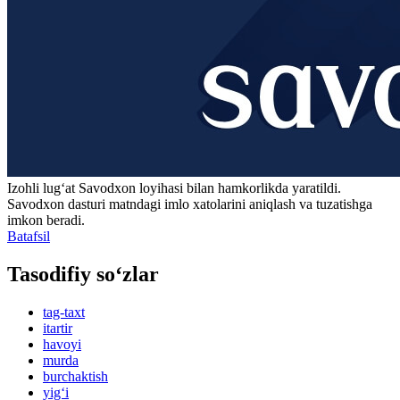
Izohli lugʻat
Savodxon
loyihasi bilan hamkorlikda yaratildi.
Savodxon dasturi matndagi imlo xatolarini aniqlash va tuzatishga
imkon beradi.
Batafsil
Tasodifiy so‘zlar
tag-taxt
itartir
havoyi
murda
burchaktish
yig‘i