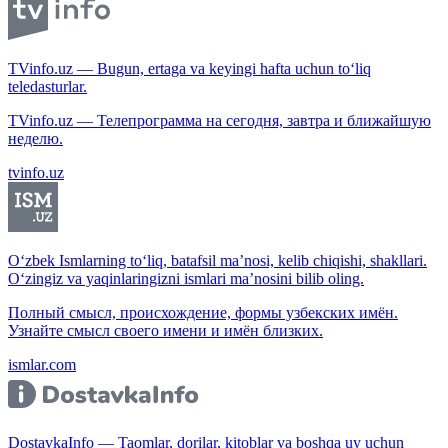
TVinfo.uz — Bugun, ertaga va keyingi hafta uchun to‘liq
teledasturlar.
TVinfo.uz — Телепрограмма на сегодня, завтра и ближайшую
неделю.
tvinfo.uz
O‘zbek Ismlarning to‘liq, batafsil ma’nosi, kelib chiqishi, shakllari.
O‘zingiz va yaqinlaringizni ismlari ma’nosini bilib oling.
Полный смысл, происхождение, формы узбекских имён.
Узнайте смысл своего имени и имён близких.
ismlar.com
DostavkaInfo — Taomlar, dorilar, kitoblar va boshqa uy uchun