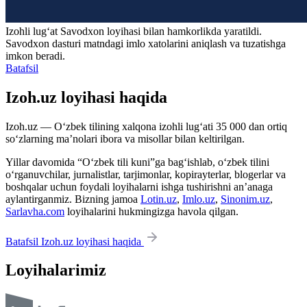
Izohli lugʻat
Savodxon
loyihasi bilan hamkorlikda yaratildi.
Savodxon dasturi matndagi imlo xatolarini aniqlash va tuzatishga
imkon beradi.
Batafsil
Izoh.uz loyihasi haqida
Izoh.uz — O‘zbek tilining xalqona izohli lug‘ati 35 000 dan ortiq
so‘zlarning ma’nolari ibora va misollar bilan keltirilgan.
Yillar davomida “O‘zbek tili kuni”ga bag‘ishlab, o‘zbek tilini
o‘rganuvchilar, jurnalistlar, tarjimonlar, kopirayterlar, blogerlar va
boshqalar uchun foydali loyihalarni ishga tushirishni an’anaga
aylantirganmiz. Bizning jamoa
Lotin.uz
,
Imlo.uz
,
Sinonim.uz
,
Sarlavha.com
loyihalarini hukmingizga havola qilgan.
Batafsil Izoh.uz loyihasi haqida
Loyihalarimiz