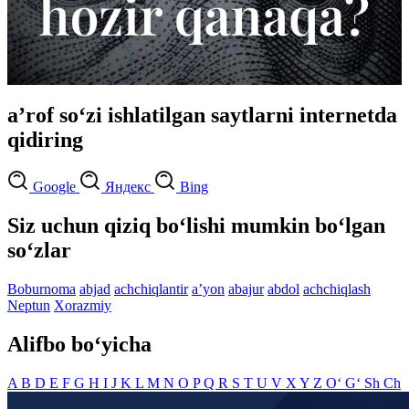
aʼrof so‘zi ishlatilgan saytlarni internetda
qidiring
Google
Яндекс
Bing
Siz uchun qiziq bo‘lishi mumkin bo‘lgan
so‘zlar
Boburnoma
abjad
achchiqlantir
aʼyon
abajur
abdol
achchiqlash
Neptun
Xorazmiy
Alifbo bo‘yicha
A
B
D
E
F
G
H
I
J
K
L
M
N
O
P
Q
R
S
T
U
V
X
Y
Z
O‘
G‘
Sh
Ch