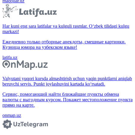
maqollar.uz
Har kuni eng sara latifalar va kulguli rasmlar. O‘zbek tilidagi kulgu
markazi!
Ежедневно только отборные анекдоты, смешные картинки.
Кузница юмора на узбекском языке!
latifa.uz
Valyutani yuqori kursda almashtirish uchun yaqin punktlarni aniqlab
beruvchi servis. Punkt joylashuvini kartada ko‘rsatadi.
Сервис, помогающий найти ближайшие пункты обмена
валюты с выгодным курсом. Покажет местоположение пункта
прямо на карте.
onmap.uz