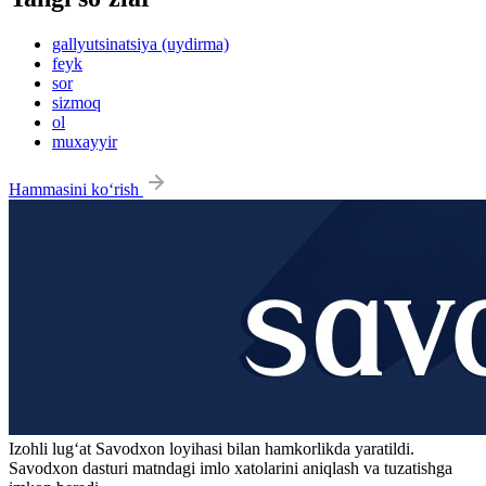
gallyutsinatsiya (uydirma)
feyk
sor
sizmoq
ol
muxayyir
Hammasini ko‘rish
Izohli lugʻat
Savodxon
loyihasi bilan hamkorlikda yaratildi.
Savodxon dasturi matndagi imlo xatolarini aniqlash va tuzatishga