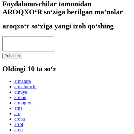
Foydalanuvchilar tomonidan
AROQXO‘R so‘ziga berilgan ma’nolar
aroqxo‘r so‘ziga yangi izoh qo‘shing
Yuborish
Oldingi 10 ta so‘z
armatura
armaturachi
armiya
armon
armug‘on
arna
aro
aroba
aʼrof
aroq