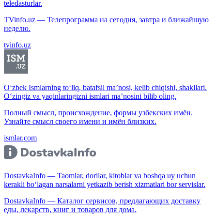
teledasturlar.
TVinfo.uz — Телепрограмма на сегодня, завтра и ближайшую
неделю.
tvinfo.uz
O‘zbek Ismlarning to‘liq, batafsil ma’nosi, kelib chiqishi, shakllari.
O‘zingiz va yaqinlaringizni ismlari ma’nosini bilib oling.
Полный смысл, происхождение, формы узбекских имён.
Узнайте смысл своего имени и имён близких.
ismlar.com
DostavkaInfo — Taomlar, dorilar, kitoblar va boshqa uy uchun
kerakli bo‘lagan narsalarni yetkazib berish xizmatlari bor servislar.
DostavkaInfo — Каталог сервисов, предлагающих доставку
еды, лекарств, книг и товаров для дома.