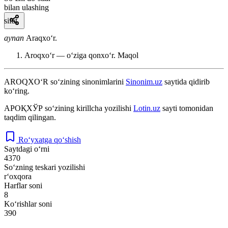
bilan ulashing
sifat
aynan
Araqxoʻr.
Aroqxoʻr — oʻziga qonxoʻr.
Maqol
AROQXO‘R
so‘zining sinonimlarini
Sinonim.uz
saytida qidirib
ko‘ring.
АРОҚХЎР
so‘zining kirillcha yozilishi
Lotin.uz
sayti tomonidan
taqdim qilingan.
Ro‘yxatga qo‘shish
Saytdagi o‘rni
4370
So‘zning teskari yozilishi
r‘oxqora
Harflar soni
8
Ko‘rishlar soni
390