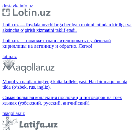
dostavkainfo.uz
Lotin.uz — foydalanuvchilarga berilgan matnni lotindan kirillga va
aksincha o‘girish xizmatini taklif etadi.
Lotin.uz — поможет транслитерировать с узбекской
кириллицы на латиницу и обратно. Легко!
lotin.uz
Maqol va naqllarning eng katta kolleksiyasi. Har bir maqol uchta
tilda (o‘zbek, rus, ingliz).
Самая большая коллекция пословиц и поговорок на трёх
языках (узбекский, русский, английский).
maqollar.uz