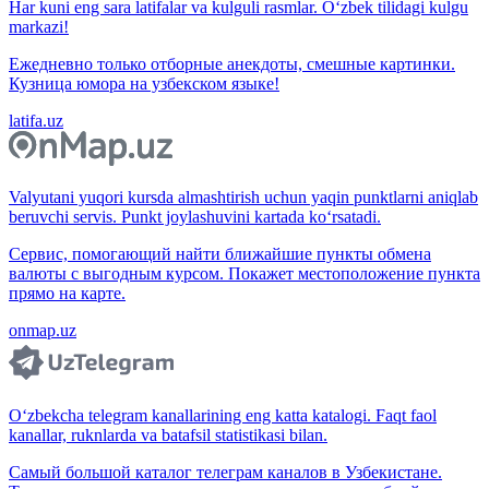
Har kuni eng sara latifalar va kulguli rasmlar. O‘zbek tilidagi kulgu
markazi!
Ежедневно только отборные анекдоты, смешные картинки.
Кузница юмора на узбекском языке!
latifa.uz
Valyutani yuqori kursda almashtirish uchun yaqin punktlarni aniqlab
beruvchi servis. Punkt joylashuvini kartada ko‘rsatadi.
Сервис, помогающий найти ближайшие пункты обмена
валюты с выгодным курсом. Покажет местоположение пункта
прямо на карте.
onmap.uz
O‘zbekcha telegram kanallarining eng katta katalogi. Faqt faol
kanallar, ruknlarda va batafsil statistikasi bilan.
Самый большой каталог телеграм каналов в Узбекистане.