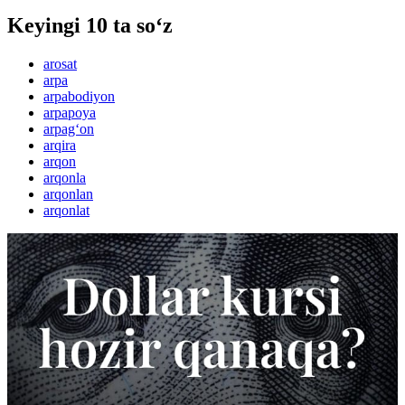
Keyingi 10 ta so‘z
arosat
arpa
arpabodiyon
arpapoya
arpag‘on
arqira
arqon
arqonla
arqonlan
arqonlat