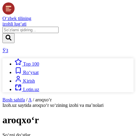
O‘zbek tilining
izohli lug‘ati
ЎЗ
Top 100
Ro‘yxat
Kirish
Lotin.uz
Bosh sahifa
/
A
/
aroqxo‘r
Izoh.uz
saytida
aroqxo‘r
so‘zining izohi va ma’nolari
aroqxo‘r
So‘zni do‘stlar