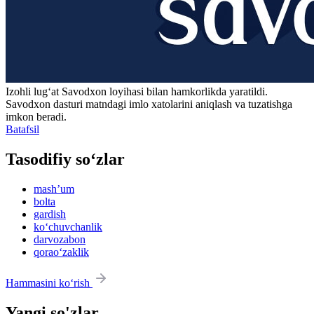
Izohli lugʻat
Savodxon
loyihasi bilan hamkorlikda yaratildi.
Savodxon dasturi matndagi imlo xatolarini aniqlash va tuzatishga
imkon beradi.
Batafsil
Tasodifiy so‘zlar
mashʼum
bolta
gardish
ko‘chuvchanlik
darvozabon
qorao‘zaklik
Hammasini ko‘rish
Yangi so'zlar