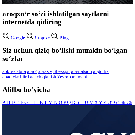
aroqxo‘r so‘zi ishlatilgan saytlarni
internetda qidiring
Google
Яндекс
Bing
Siz uchun qiziq bo‘lishi mumkin bo‘lgan
so‘zlar
abbreviatura
abro‘
abraziv
Shekspir
aberratsion
abgorlik
abadiylashtiril
achchiqlanish
Yevroparlament
Alifbo bo‘yicha
A
B
D
E
F
G
H
I
J
K
L
M
N
O
P
Q
R
S
T
U
V
X
Y
Z
O‘
G‘
Sh
Ch