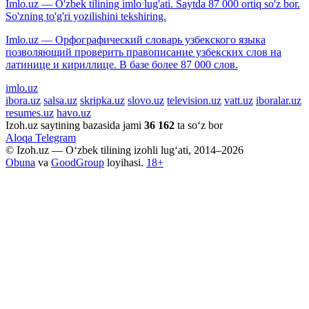
Imlo.uz — O'zbek tilining imlo lug'ati. Saytda 87 000 ortiq so'z bor.
So'zning to'g'ri yozilishini tekshiring.
Imlo.uz — Орфографический словарь узбекского языка
позволяющий проверить правописание узбекских слов на
латинице и кириллице. В базе более 87 000 слов.
imlo.uz
ibora.uz
salsa.uz
skripka.uz
slovo.uz
television.uz
vatt.uz
iboralar.uz
resumes.uz
havo.uz
Izoh.uz saytining bazasida jami
36 162
ta so‘z bor
Aloqa
Telegram
© Izoh.uz — O‘zbek tilining izohli lug‘ati, 2014–2026
Obuna
va
GoodGroup
loyihasi.
18+