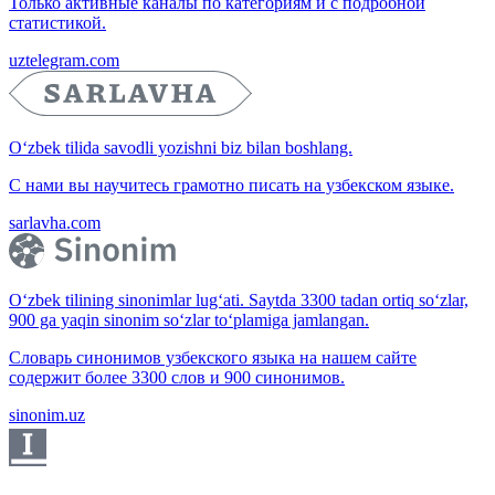
Только активные каналы по категориям и с подробной
статистикой.
uztelegram.com
O‘zbek tilida savodli yozishni biz bilan boshlang.
С нами вы научитесь грамотно писать на узбекском языке.
sarlavha.com
O‘zbek tilining sinonimlar lug‘ati. Saytda 3300 tadan ortiq so‘zlar,
900 ga yaqin sinonim so‘zlar to‘plamiga jamlangan.
Словарь синонимов узбекского языка на нашем сайте
содержит более 3300 слов и 900 синонимов.
sinonim.uz