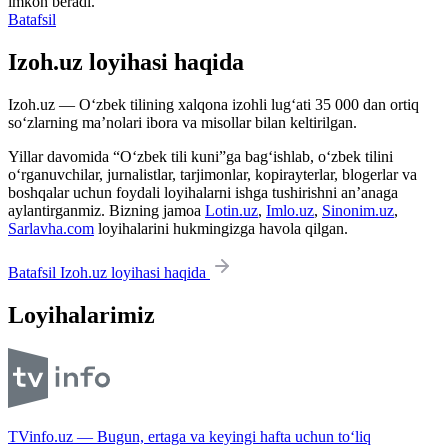
imkon beradi.
Batafsil
Izoh.uz loyihasi haqida
Izoh.uz — O‘zbek tilining xalqona izohli lug‘ati 35 000 dan ortiq
so‘zlarning ma’nolari ibora va misollar bilan keltirilgan.
Yillar davomida “O‘zbek tili kuni”ga bag‘ishlab, o‘zbek tilini
o‘rganuvchilar, jurnalistlar, tarjimonlar, kopirayterlar, blogerlar va
boshqalar uchun foydali loyihalarni ishga tushirishni an’anaga
aylantirganmiz. Bizning jamoa
Lotin.uz
,
Imlo.uz
,
Sinonim.uz
,
Sarlavha.com
loyihalarini hukmingizga havola qilgan.
Batafsil Izoh.uz loyihasi haqida
Loyihalarimiz
TVinfo.uz — Bugun, ertaga va keyingi hafta uchun to‘liq