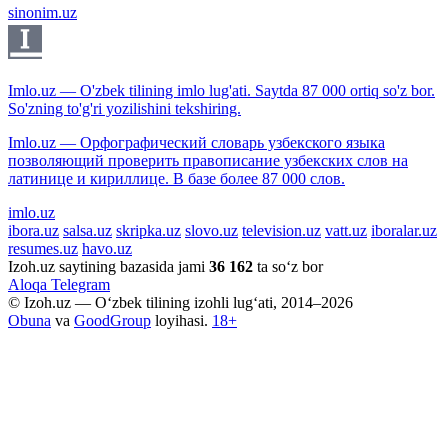
sinonim.uz
Imlo.uz — O'zbek tilining imlo lug'ati. Saytda 87 000 ortiq so'z bor.
So'zning to'g'ri yozilishini tekshiring.
Imlo.uz — Орфографический словарь узбекского языка
позволяющий проверить правописание узбекских слов на
латинице и кириллице. В базе более 87 000 слов.
imlo.uz
ibora.uz
salsa.uz
skripka.uz
slovo.uz
television.uz
vatt.uz
iboralar.uz
resumes.uz
havo.uz
Izoh.uz saytining bazasida jami
36 162
ta so‘z bor
Aloqa
Telegram
© Izoh.uz — O‘zbek tilining izohli lug‘ati, 2014–2026
Obuna
va
GoodGroup
loyihasi.
18+