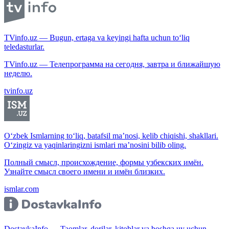
TVinfo.uz — Bugun, ertaga va keyingi hafta uchun to‘liq
teledasturlar.
TVinfo.uz — Телепрограмма на сегодня, завтра и ближайшую
неделю.
tvinfo.uz
O‘zbek Ismlarning to‘liq, batafsil ma’nosi, kelib chiqishi, shakllari.
O‘zingiz va yaqinlaringizni ismlari ma’nosini bilib oling.
Полный смысл, происхождение, формы узбекских имён.
Узнайте смысл своего имени и имён близких.
ismlar.com
DostavkaInfo — Taomlar, dorilar, kitoblar va boshqa uy uchun