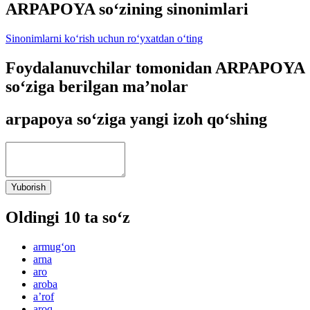
ARPAPOYA so‘zining sinonimlari
Sinonimlarni ko‘rish uchun ro‘yxatdan o‘ting
Foydalanuvchilar tomonidan ARPAPOYA
so‘ziga berilgan ma’nolar
arpapoya so‘ziga yangi izoh qo‘shing
Yuborish
Oldingi 10 ta so‘z
armug‘on
arna
aro
aroba
aʼrof
aroq