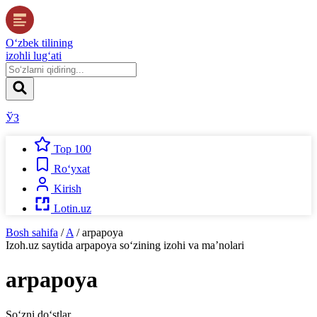
O‘zbek tilining
izohli lug‘ati
ЎЗ
Top 100
Ro‘yxat
Kirish
Lotin.uz
Bosh sahifa
/
A
/
arpapoya
Izoh.uz
saytida
arpapoya
so‘zining izohi va ma’nolari
arpapoya
So‘zni do‘stlar