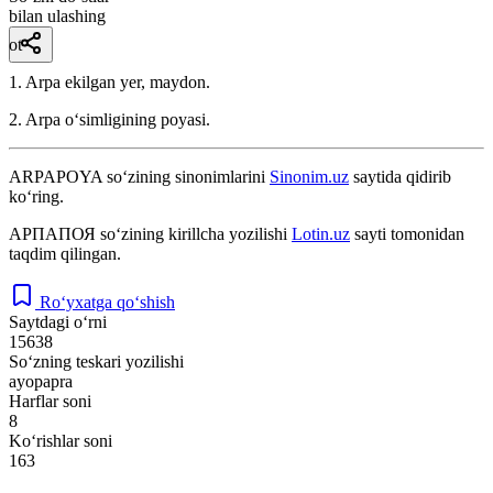
bilan ulashing
ot
1. Arpa ekilgan yer, maydon.
2. Arpa oʻsimligining poyasi.
ARPAPOYA
so‘zining sinonimlarini
Sinonim.uz
saytida qidirib
ko‘ring.
АРПАПОЯ
so‘zining kirillcha yozilishi
Lotin.uz
sayti tomonidan
taqdim qilingan.
Ro‘yxatga qo‘shish
Saytdagi o‘rni
15638
So‘zning teskari yozilishi
ayopapra
Harflar soni
8
Ko‘rishlar soni
163