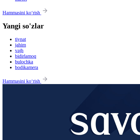
Hammasini ko‘rish
Yangi so'zlar
tiynat
jahim
vajh
bidirlamoq
bulochka
bodikamera
Hammasini ko‘rish