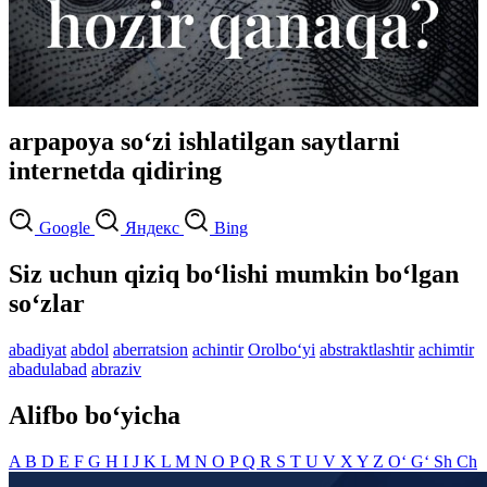
arpapoya so‘zi ishlatilgan saytlarni
internetda qidiring
Google
Яндекс
Bing
Siz uchun qiziq bo‘lishi mumkin bo‘lgan
so‘zlar
abadiyat
abdol
aberratsion
achintir
Orolbo‘yi
abstraktlashtir
achimtir
abadulabad
abraziv
Alifbo bo‘yicha
A
B
D
E
F
G
H
I
J
K
L
M
N
O
P
Q
R
S
T
U
V
X
Y
Z
O‘
G‘
Sh
Ch