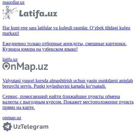
maqollar.uz
Har kuni eng sara latifalar va kulguli rasmlar. O‘zbek tilidagi kulgu
markazi!
Ежедневно только отборные анекдоты, смешные картинки.
Кузница юмора на узбекском языке!
latifa.uz
Valyutani yuqori kursda almashtirish uchun yaqin punktlarni aniqlab
beruvchi servis. Punkt joylashuvini kartada ko‘rsatadi.
Сервис, помогающий найти ближайшие пункты обмена
валюты с выгодным курсом. Покажет местоположение пункта
прямо на карте.
onmap.uz