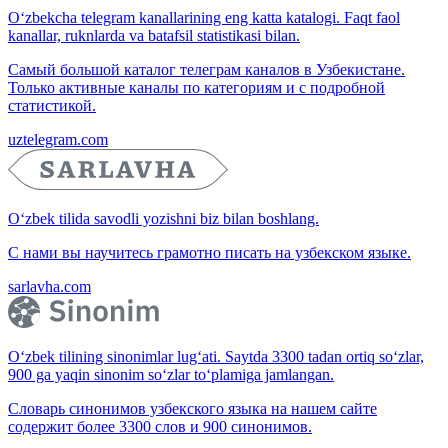
O‘zbekcha telegram kanallarining eng katta katalogi. Faqt faol
kanallar, ruknlarda va batafsil statistikasi bilan.
Самый большой каталог телеграм каналов в Узбекистане.
Только активные каналы по категориям и с подробной
статистикой.
uztelegram.com
O‘zbek tilida savodli yozishni biz bilan boshlang.
С нами вы научитесь грамотно писать на узбекском языке.
sarlavha.com
O‘zbek tilining sinonimlar lug‘ati. Saytda 3300 tadan ortiq so‘zlar,
900 ga yaqin sinonim so‘zlar to‘plamiga jamlangan.
Словарь синонимов узбекского языка на нашем сайте
содержит более 3300 слов и 900 синонимов.