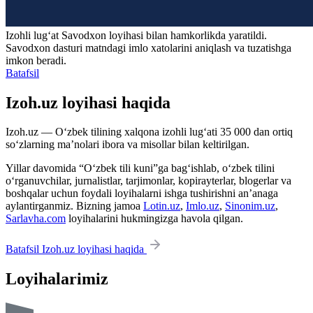
Izohli lugʻat
Savodxon
loyihasi bilan hamkorlikda yaratildi.
Savodxon dasturi matndagi imlo xatolarini aniqlash va tuzatishga
imkon beradi.
Batafsil
Izoh.uz loyihasi haqida
Izoh.uz — O‘zbek tilining xalqona izohli lug‘ati 35 000 dan ortiq
so‘zlarning ma’nolari ibora va misollar bilan keltirilgan.
Yillar davomida “O‘zbek tili kuni”ga bag‘ishlab, o‘zbek tilini
o‘rganuvchilar, jurnalistlar, tarjimonlar, kopirayterlar, blogerlar va
boshqalar uchun foydali loyihalarni ishga tushirishni an’anaga
aylantirganmiz. Bizning jamoa
Lotin.uz
,
Imlo.uz
,
Sinonim.uz
,
Sarlavha.com
loyihalarini hukmingizga havola qilgan.
Batafsil Izoh.uz loyihasi haqida
Loyihalarimiz