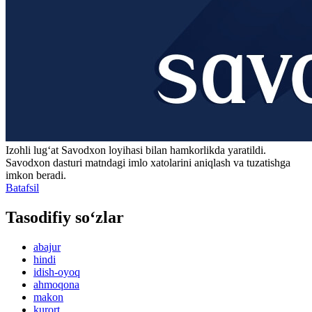
Izohli lugʻat
Savodxon
loyihasi bilan hamkorlikda yaratildi.
Savodxon dasturi matndagi imlo xatolarini aniqlash va tuzatishga
imkon beradi.
Batafsil
Tasodifiy so‘zlar
abajur
hindi
idish-oyoq
ahmoqona
makon
kurort