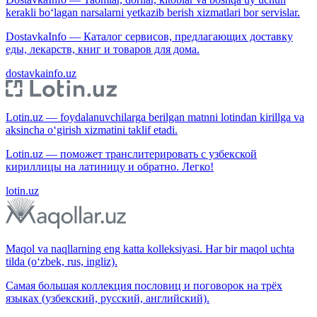
kerakli bo‘lagan narsalarni yetkazib berish xizmatlari bor servislar.
DostavkaInfo — Каталог сервисов, предлагающих доставку
еды, лекарств, книг и товаров для дома.
dostavkainfo.uz
Lotin.uz — foydalanuvchilarga berilgan matnni lotindan kirillga va
aksincha o‘girish xizmatini taklif etadi.
Lotin.uz — поможет транслитерировать с узбекской
кириллицы на латиницу и обратно. Легко!
lotin.uz
Maqol va naqllarning eng katta kolleksiyasi. Har bir maqol uchta
tilda (o‘zbek, rus, ingliz).
Самая большая коллекция пословиц и поговорок на трёх
языках (узбекский, русский, английский).