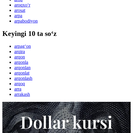
aroqxo‘r
arosat
arpa
arpabodiyon
Keyingi 10 ta so‘z
arpag‘on
arqira
arqon
arqonla
arqonlan
arqonlat
arqonlash
arqoq
arra
arrakash