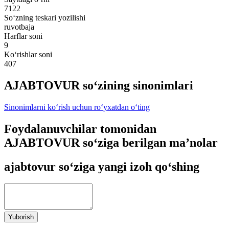
7122
So‘zning teskari yozilishi
ruvotbaja
Harflar soni
9
Ko‘rishlar soni
407
AJABTOVUR so‘zining sinonimlari
Sinonimlarni ko‘rish uchun ro‘yxatdan o‘ting
Foydalanuvchilar tomonidan
AJABTOVUR so‘ziga berilgan ma’nolar
ajabtovur so‘ziga yangi izoh qo‘shing
Yuborish