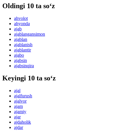
Oldingi 10 ta so‘z
ahvolot
ahyonda
ajab
ajablangansimon
ajablan
ajablanish
ajablantir
ajabo
ajabsin
ajabsinqira
Keyingi 10 ta so‘z
ajal
ajalfurush
ajalvor
ajam
ajamiy
ajar
ajdaholik
ajdar