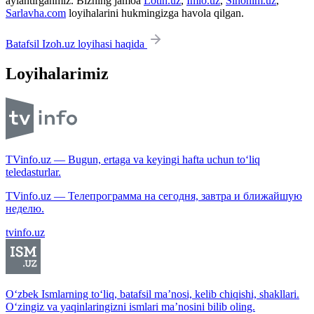
aylantirganmiz. Bizning jamoa
Lotin.uz
,
Imlo.uz
,
Sinonim.uz
,
Sarlavha.com
loyihalarini hukmingizga havola qilgan.
Batafsil Izoh.uz loyihasi haqida
Loyihalarimiz
TVinfo.uz — Bugun, ertaga va keyingi hafta uchun to‘liq
teledasturlar.
TVinfo.uz — Телепрограмма на сегодня, завтра и ближайшую
неделю.
tvinfo.uz
O‘zbek Ismlarning to‘liq, batafsil ma’nosi, kelib chiqishi, shakllari.
O‘zingiz va yaqinlaringizni ismlari ma’nosini bilib oling.