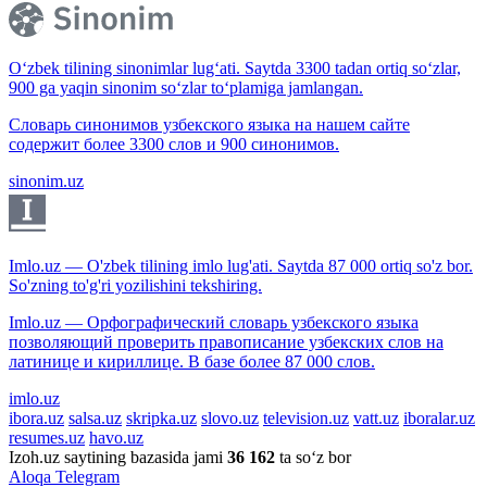
O‘zbek tilining sinonimlar lug‘ati. Saytda 3300 tadan ortiq so‘zlar,
900 ga yaqin sinonim so‘zlar to‘plamiga jamlangan.
Словарь синонимов узбекского языка на нашем сайте
содержит более 3300 слов и 900 синонимов.
sinonim.uz
Imlo.uz — O'zbek tilining imlo lug'ati. Saytda 87 000 ortiq so'z bor.
So'zning to'g'ri yozilishini tekshiring.
Imlo.uz — Орфографический словарь узбекского языка
позволяющий проверить правописание узбекских слов на
латинице и кириллице. В базе более 87 000 слов.
imlo.uz
ibora.uz
salsa.uz
skripka.uz
slovo.uz
television.uz
vatt.uz
iboralar.uz
resumes.uz
havo.uz
Izoh.uz saytining bazasida jami
36 162
ta so‘z bor
Aloqa
Telegram