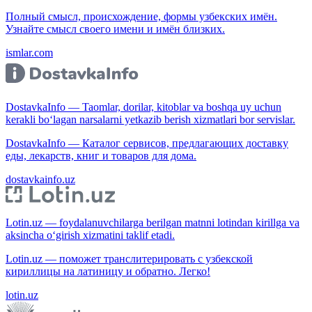
Полный смысл, происхождение, формы узбекских имён.
Узнайте смысл своего имени и имён близких.
ismlar.com
DostavkaInfo — Taomlar, dorilar, kitoblar va boshqa uy uchun
kerakli bo‘lagan narsalarni yetkazib berish xizmatlari bor servislar.
DostavkaInfo — Каталог сервисов, предлагающих доставку
еды, лекарств, книг и товаров для дома.
dostavkainfo.uz
Lotin.uz — foydalanuvchilarga berilgan matnni lotindan kirillga va
aksincha o‘girish xizmatini taklif etadi.
Lotin.uz — поможет транслитерировать с узбекской
кириллицы на латиницу и обратно. Легко!
lotin.uz