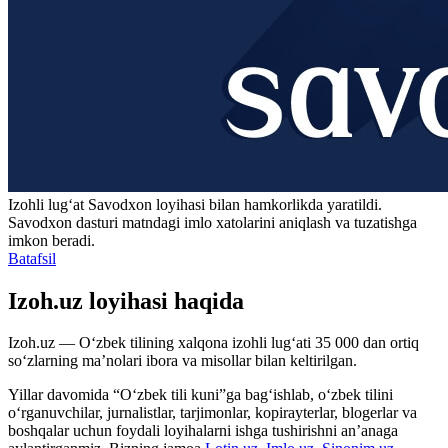
Izohli lugʻat
Savodxon
loyihasi bilan hamkorlikda yaratildi.
Savodxon dasturi matndagi imlo xatolarini aniqlash va tuzatishga
imkon beradi.
Batafsil
Izoh.uz loyihasi haqida
Izoh.uz — O‘zbek tilining xalqona izohli lug‘ati 35 000 dan ortiq
so‘zlarning ma’nolari ibora va misollar bilan keltirilgan.
Yillar davomida “O‘zbek tili kuni”ga bag‘ishlab, o‘zbek tilini
o‘rganuvchilar, jurnalistlar, tarjimonlar, kopirayterlar, blogerlar va
boshqalar uchun foydali loyihalarni ishga tushirishni an’anaga