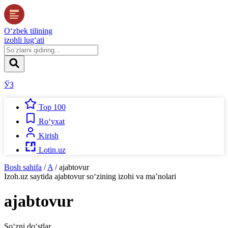
O‘zbek tilining
izohli lug‘ati
ЎЗ
Top 100
Ro‘yxat
Kirish
Lotin.uz
Bosh sahifa
/
A
/
ajabtovur
Izoh.uz
saytida
ajabtovur
so‘zining izohi va ma’nolari
ajabtovur
So‘zni do‘stlar