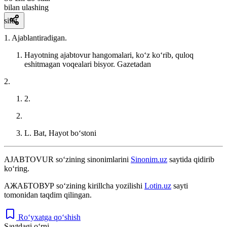
bilan ulashing
sifat
1. Ajablantiradigan.
Hayotning ajabtovur hangomalari, koʻz koʻrib, quloq
eshitmagan voqealari bisyor.
Gazetadan
2.
2.
L. Bat, Hayot boʻstoni
AJABTOVUR
so‘zining sinonimlarini
Sinonim.uz
saytida qidirib
ko‘ring.
АЖАБТОВУР
so‘zining kirillcha yozilishi
Lotin.uz
sayti
tomonidan taqdim qilingan.
Ro‘yxatga qo‘shish
Saytdagi o‘rni