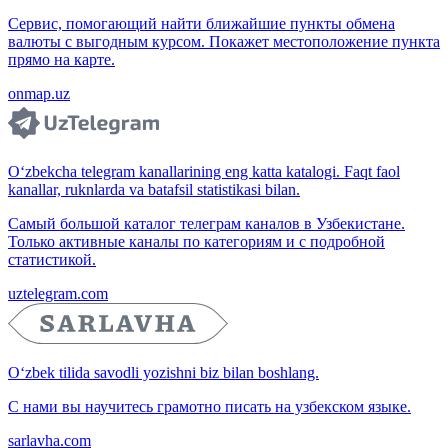
Сервис, помогающий найти ближайшие пункты обмена
валюты с выгодным курсом. Покажет местоположение пункта
прямо на карте.
onmap.uz
O‘zbekcha telegram kanallarining eng katta katalogi. Faqt faol
kanallar, ruknlarda va batafsil statistikasi bilan.
Самый большой каталог телеграм каналов в Узбекистане.
Только активные каналы по категориям и с подробной
статистикой.
uztelegram.com
O‘zbek tilida savodli yozishni biz bilan boshlang.
С нами вы научитесь грамотно писать на узбекском языке.
sarlavha.com