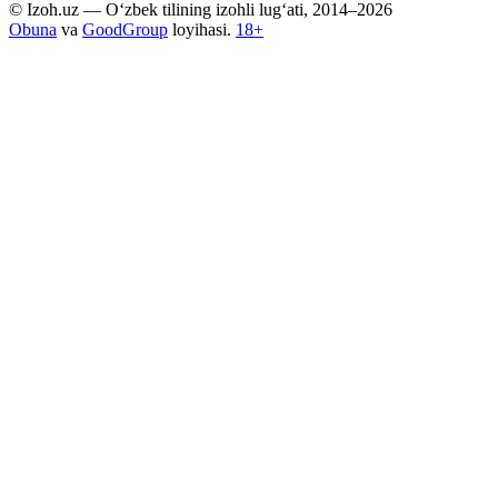
© Izoh.uz — O‘zbek tilining izohli lug‘ati, 2014–2026
Obuna
va
GoodGroup
loyihasi.
18+