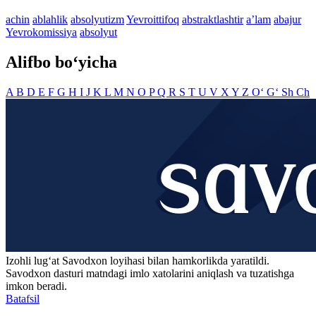
achin
ablahlik
absolyutizm
Yevroittifoq
abstraktlashtir
aʼlam
abajur
Yevrokomissiya
absolyut
Alifbo bo‘yicha
A
B
D
E
F
G
H
I
J
K
L
M
N
O
P
Q
R
S
T
U
V
X
Y
Z
O‘
G‘
Sh
Ch
Izohli lugʻat
Savodxon
loyihasi bilan hamkorlikda yaratildi.
Savodxon dasturi matndagi imlo xatolarini aniqlash va tuzatishga
imkon beradi.
Batafsil