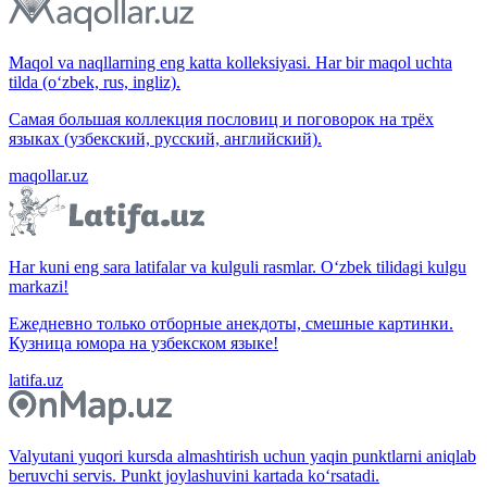
Maqol va naqllarning eng katta kolleksiyasi. Har bir maqol uchta
tilda (o‘zbek, rus, ingliz).
Самая большая коллекция пословиц и поговорок на трёх
языках (узбекский, русский, английский).
maqollar.uz
Har kuni eng sara latifalar va kulguli rasmlar. O‘zbek tilidagi kulgu
markazi!
Ежедневно только отборные анекдоты, смешные картинки.
Кузница юмора на узбекском языке!
latifa.uz
Valyutani yuqori kursda almashtirish uchun yaqin punktlarni aniqlab
beruvchi servis. Punkt joylashuvini kartada ko‘rsatadi.