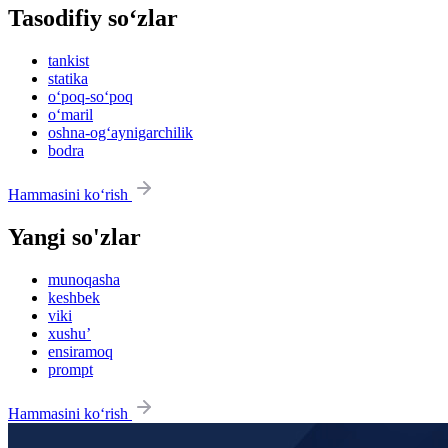
Tasodifiy so‘zlar
tankist
statika
o‘poq-so‘poq
o‘maril
oshna-og‘aynigarchilik
bodra
Hammasini ko‘rish
Yangi so'zlar
munoqasha
keshbek
viki
xushu’
ensiramoq
prompt
Hammasini ko‘rish