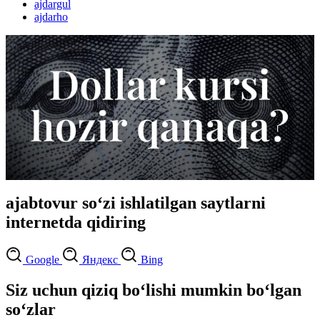
ajdargul
ajdarho
ajabtovur so‘zi ishlatilgan saytlarni
internetda qidiring
Google
Яндекс
Bing
Siz uchun qiziq bo‘lishi mumkin bo‘lgan
so‘zlar