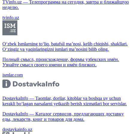
TVinfo.uz — Телепрограмма на сегодня, завтра и ближайшую
неделю.
tvinfo.uz
O‘zbek Ismlarning to‘liq, batafsil ma’nosi, kelib chiqishi, shakllari.
O‘zingiz va yaqinlaringizni ismlari ma’nosini bilib oling.
Полный смысл, происхождение, формы узбекских имён.
Узнайте смысл своего имени и имён близких.
ismlar.com
DostavkaInfo — Taomlar, dorilar, kitoblar va boshqa uy uchun
kerakli bo‘lagan narsalarni yetkazib berish xizmatlari bor servislar.
DostavkaInfo — Каталог сервисов, предлагающих доставку
еды, лекарств, книг и товаров для дома.
dostavkainfo.uz