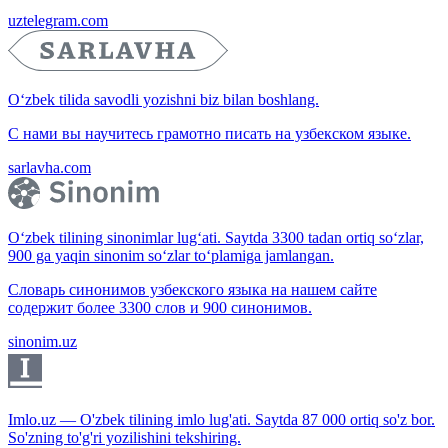
uztelegram.com
O‘zbek tilida savodli yozishni biz bilan boshlang.
С нами вы научитесь грамотно писать на узбекском языке.
sarlavha.com
O‘zbek tilining sinonimlar lug‘ati. Saytda 3300 tadan ortiq so‘zlar,
900 ga yaqin sinonim so‘zlar to‘plamiga jamlangan.
Словарь синонимов узбекского языка на нашем сайте
содержит более 3300 слов и 900 синонимов.
sinonim.uz
Imlo.uz — O'zbek tilining imlo lug'ati. Saytda 87 000 ortiq so'z bor.
So'zning to'g'ri yozilishini tekshiring.