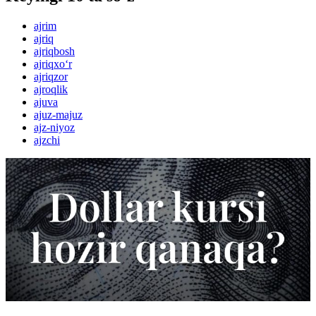
ajrim
ajriq
ajriqbosh
ajriqxo‘r
ajriqzor
ajroqlik
ajuva
ajuz-majuz
ajz-niyoz
ajzchi