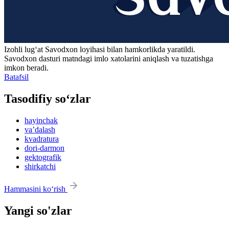
Izohli lugʻat
Savodxon
loyihasi bilan hamkorlikda yaratildi.
Savodxon dasturi matndagi imlo xatolarini aniqlash va tuzatishga
imkon beradi.
Batafsil
Tasodifiy so‘zlar
hayinchak
vaʼdalash
kvadratura
dori-darmon
gektografik
shirkatchi
Hammasini ko‘rish
Yangi so'zlar