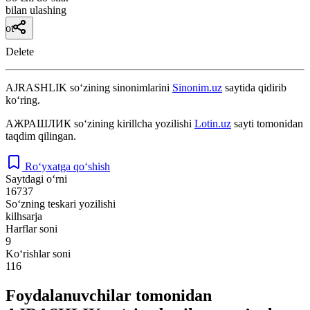
bilan ulashing
ot
Delete
AJRASHLIK
so‘zining sinonimlarini
Sinonim.uz
saytida qidirib
ko‘ring.
АЖРАШЛИК
so‘zining kirillcha yozilishi
Lotin.uz
sayti tomonidan
taqdim qilingan.
Ro‘yxatga qo‘shish
Saytdagi o‘rni
16737
So‘zning teskari yozilishi
kilhsarja
Harflar soni
9
Ko‘rishlar soni
116
Foydalanuvchilar tomonidan