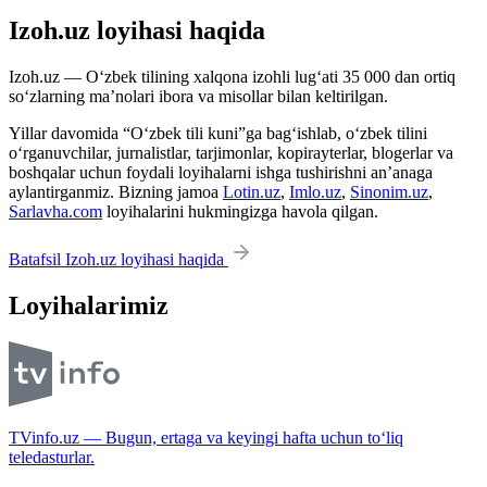
Izoh.uz loyihasi haqida
Izoh.uz — O‘zbek tilining xalqona izohli lug‘ati 35 000 dan ortiq
so‘zlarning ma’nolari ibora va misollar bilan keltirilgan.
Yillar davomida “O‘zbek tili kuni”ga bag‘ishlab, o‘zbek tilini
o‘rganuvchilar, jurnalistlar, tarjimonlar, kopirayterlar, blogerlar va
boshqalar uchun foydali loyihalarni ishga tushirishni an’anaga
aylantirganmiz. Bizning jamoa
Lotin.uz
,
Imlo.uz
,
Sinonim.uz
,
Sarlavha.com
loyihalarini hukmingizga havola qilgan.
Batafsil Izoh.uz loyihasi haqida
Loyihalarimiz
TVinfo.uz — Bugun, ertaga va keyingi hafta uchun to‘liq
teledasturlar.