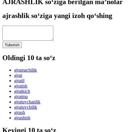
AJRASHLIK so‘ziga berilgan ma’nolar
ajrashlik so‘ziga yangi izoh qo‘shing
Yuborish
Oldingi 10 ta so‘z
ajramachilik
ajrat
ajratil
ajratish
ajratkich
ajratma
ajratuvchanlik
ajratuvchilik
ajrash
ajrashish
Keyingi 10 ta so‘z