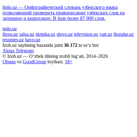
Imlo.uz — Орфографический словарь узбекского языка
позволяющий проверить правописание узбекских слов на
латинице и кириллице. В базе более 87 000 слов.
imlo.uz
ibora.uz
salsa.uz
skripka.uz
slovo.uz
television.uz
vatt.uz
iboralar.uz
resumes.uz
havo.uz
Izoh.uz saytining bazasida jami
36 172
ta so‘z bor
Aloqa
Telegram
© Izoh.uz — O‘zbek tilining izohli lug‘ati, 2014–2026
Obuna
va
GoodGroup
loyihasi.
18+