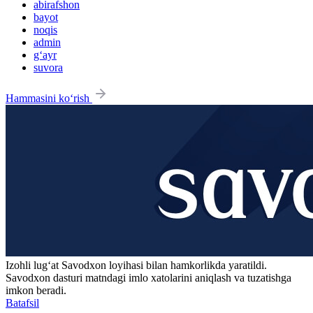
abirafshon
bayot
noqis
admin
g‘ayr
suvora
Hammasini ko‘rish
Izohli lugʻat
Savodxon
loyihasi bilan hamkorlikda yaratildi.
Savodxon dasturi matndagi imlo xatolarini aniqlash va tuzatishga
imkon beradi.
Batafsil