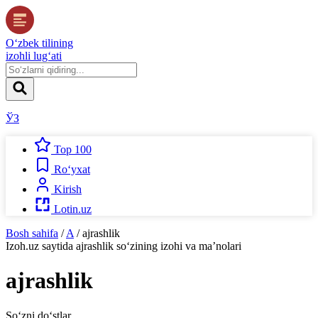
O‘zbek tilining
izohli lug‘ati
ЎЗ
Top 100
Ro‘yxat
Kirish
Lotin.uz
Bosh sahifa
/
A
/
ajrashlik
Izoh.uz
saytida
ajrashlik
so‘zining izohi va ma’nolari
ajrashlik
So‘zni do‘stlar