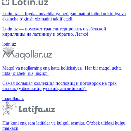
Lotin.uz — foydalanuvchilarga berilgan matnni lotindan kirillga va
aksincha o‘girish xizmatini taklif etadi.
Lotin.uz — поможет транслитерировать с узбекской
кириллицы на латиницу и обратно. Легко!
lotin.uz
Maqol va naqllarning eng katta kolleksiyasi. Har bir maqol uchta
tilda (o‘zbek, rus, ingliz).
Самая большая коллекция пословиц и поговорок на трёх
языках (узбекский, русский, английский).
maqollar.uz
Har kuni eng sara latifalar va kulguli rasmlar. O‘zbek tilidagi kulgu
markazi!