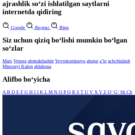
ajrashlik so‘zi ishlatilgan saytlarni
internetda qidiring
Google
Яндекс
Bing
Siz uchun qiziq bo‘lishi mumkin bo‘lgan
so‘zlar
Mars
Venera
abstraktlashtir
Yevrokomissiya
abajur
aʼlo
achchiqlash
Minorayi Kalon
ablahona
Alifbo bo‘yicha
A
B
D
E
F
G
H
I
J
K
L
M
N
O
P
Q
R
S
T
U
V
X
Y
Z
O‘
G‘
Sh
Ch