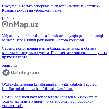
Ежедневно только отборные анекдоты, смешные картинки.
Кузница юмора на узбекском языке!
latifa.uz
Valyutani yuqori kursda almashtirish uchun yaqin punktlarni aniqlab
beruvchi servis. Punkt joylashuvini kartada ko‘rsatadi.
Сервис, помогающий найти ближайшие пункты обмена
валюты с выгодным курсом. Покажет местоположение пункта
прямо на карте.
onmap.uz
O‘zbekcha telegram kanallarining eng katta katalogi. Faqt faol
kanallar, ruknlarda va batafsil statistikasi bilan.
Самый большой каталог телеграм каналов в Узбекистане.
Только активные каналы по категориям и с подробной
статистикой.