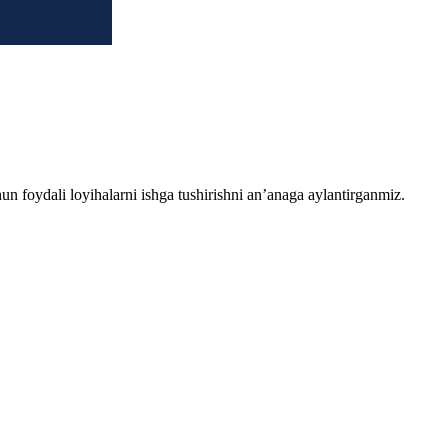
chun foydali loyihalarni ishga tushirishni an’anaga aylantirganmiz.