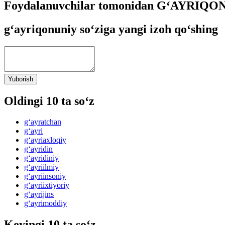
Foydalanuvchilar tomonidan G‘AYRIQONU
g‘ayriqonuniy so‘ziga yangi izoh qo‘shing
Yuborish
Oldingi 10 ta so‘z
g‘ayratchan
g‘ayri
g‘ayriaxloqiy
g‘ayridin
g‘ayridiniy
g‘ayriilmiy
g‘ayriinsoniy
g‘ayriixtiyoriy
g‘ayrijins
g‘ayrimoddiy
Keyingi 10 ta so‘z