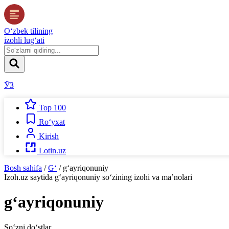
O‘zbek tilining
izohli lug‘ati
ЎЗ
Top 100
Ro‘yxat
Kirish
Lotin.uz
Bosh sahifa
/
G‘
/
g‘ayriqonuniy
Izoh.uz
saytida
g‘ayriqonuniy
so‘zining izohi va ma’nolari
g‘ayriqonuniy
So‘zni do‘stlar