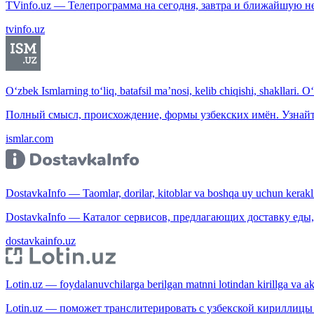
TVinfo.uz — Телепрограмма на сегодня, завтра и ближайшую н
tvinfo.uz
O‘zbek Ismlarning to‘liq, batafsil ma’nosi, kelib chiqishi, shakllari. O
Полный смысл, происхождение, формы узбекских имён. Узнайт
ismlar.com
DostavkaInfo — Taomlar, dorilar, kitoblar va boshqa uy uchun kerakli b
DostavkaInfo — Каталог сервисов, предлагающих доставку еды, 
dostavkainfo.uz
Lotin.uz — foydalanuvchilarga berilgan matnni lotindan kirillga va aksi
Lotin.uz — поможет транслитерировать с узбекской кириллицы 