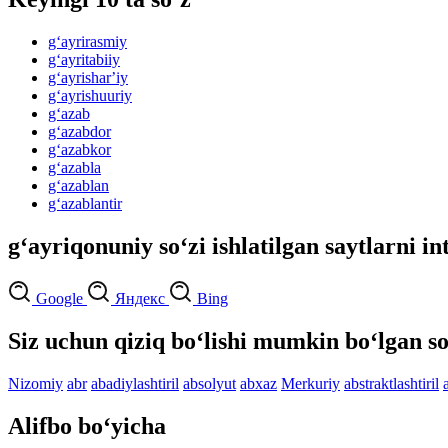
g‘ayrirasmiy
g‘ayritabiiy
g‘ayrisharʼiy
g‘ayrishuuriy
g‘azab
g‘azabdor
g‘azabkor
g‘azabla
g‘azablan
g‘azablantir
g‘ayriqonuniy so‘zi ishlatilgan saytlarni in
Google
Яндекс
Bing
Siz uchun qiziq bo‘lishi mumkin bo‘lgan so
Nizomiy
abr
abadiylashtiril
absolyut
abxaz
Merkuriy
abstraktlashtiril
Alifbo bo‘yicha