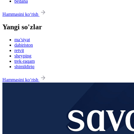
bedana
Hammasini ko‘rish
Yangi so'zlar
ma’siyat
dabiriston
retvit
sheyping
trek-raqam
shimildiriq
Hammasini ko‘rish