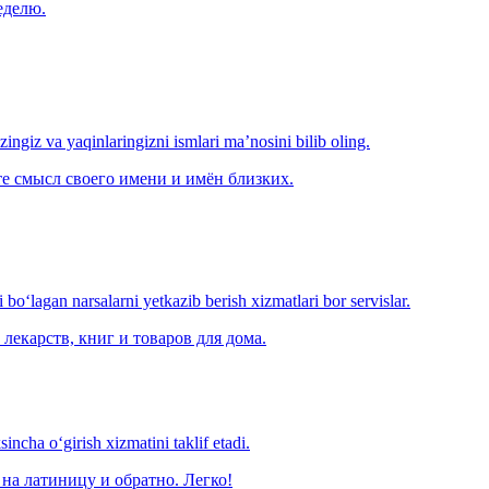
еделю.
‘zingiz va yaqinlaringizni ismlari ma’nosini bilib oling.
е смысл своего имени и имён близких.
o‘lagan narsalarni yetkazib berish xizmatlari bor servislar.
лекарств, книг и товаров для дома.
ncha o‘girish xizmatini taklif etadi.
на латиницу и обратно. Легко!