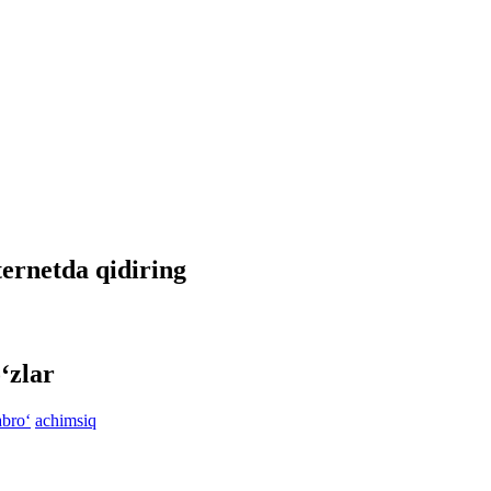
ternetda qidiring
‘zlar
abro‘
achimsiq