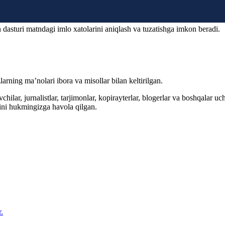
 dasturi matndagi imlo xatolarini aniqlash va tuzatishga imkon beradi.
arning ma’nolari ibora va misollar bilan keltirilgan.
hilar, jurnalistlar, tarjimonlar, kopirayterlar, blogerlar va boshqalar u
ini hukmingizga havola qilgan.
.