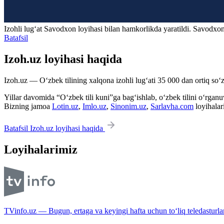
Izohli lugʻat
Savodxon
loyihasi bilan hamkorlikda yaratildi. Savodxon
Batafsil
Izoh.uz loyihasi haqida
Izoh.uz — O‘zbek tilining xalqona izohli lug‘ati 35 000 dan ortiq so‘zl
Yillar davomida “O‘zbek tili kuni”ga bag‘ishlab, o‘zbek tilini o‘rganuvc
Bizning jamoa
Lotin.uz
,
Imlo.uz
,
Sinonim.uz
,
Sarlavha.com
loyihalar
Batafsil Izoh.uz loyihasi haqida
Loyihalarimiz
TVinfo.uz — Bugun, ertaga va keyingi hafta uchun to‘liq teledasturlar