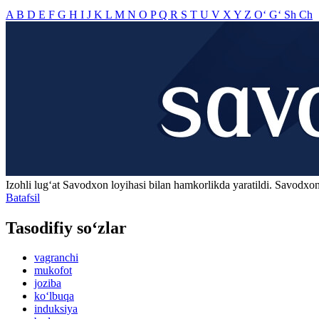
A
B
D
E
F
G
H
I
J
K
L
M
N
O
P
Q
R
S
T
U
V
X
Y
Z
O‘
G‘
Sh
Ch
Izohli lugʻat
Savodxon
loyihasi bilan hamkorlikda yaratildi. Savodxon
Batafsil
Tasodifiy so‘zlar
vagranchi
mukofot
joziba
ko‘lbuqa
induksiya