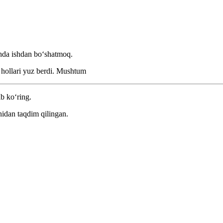
shda ishdan boʻshatmoq.
hollari yuz berdi.
Mushtum
ib ko‘ring.
idan taqdim qilingan.