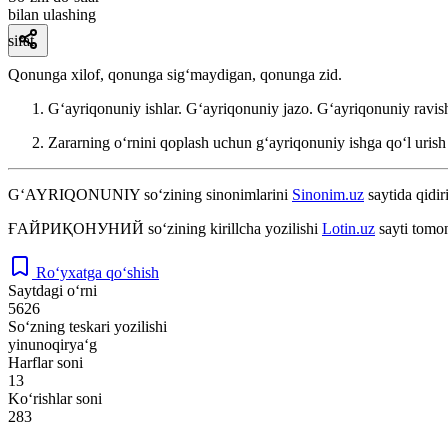
bilan ulashing
sifat
Qonunga xilof, qonunga sigʻmaydigan, qonunga zid.
Gʻayriqonuniy ishlar. Gʻayriqonuniy jazo. Gʻayriqonuniy ravi
Zararning oʻrnini qoplash uchun gʻayriqonuniy ishga qoʻl urish 
G‘AYRIQONUNIY
so‘zining sinonimlarini
Sinonim.uz
saytida qidir
ҒАЙРИҚОНУНИЙ
so‘zining kirillcha yozilishi
Lotin.uz
sayti tomon
Ro‘yxatga qo‘shish
Saytdagi o‘rni
5626
So‘zning teskari yozilishi
yinunoqirya‘g
Harflar soni
13
Ko‘rishlar soni
283