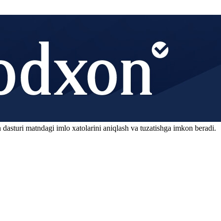
 dasturi matndagi imlo xatolarini aniqlash va tuzatishga imkon beradi.