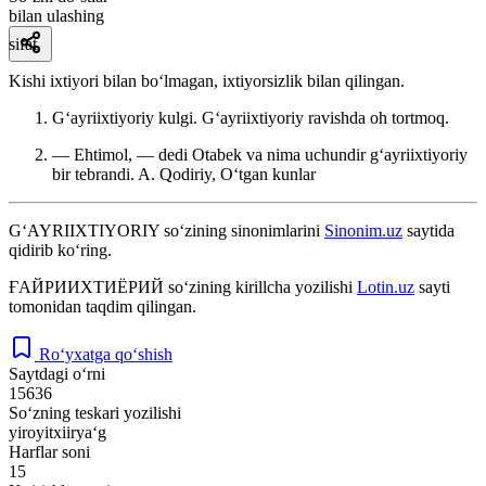
bilan ulashing
sifat
Kishi ixtiyori bilan boʻlmagan, ixtiyorsizlik bilan qilingan.
Gʻayriixtiyoriy kulgi. Gʻayriixtiyoriy ravishda oh tortmoq.
— Ehtimol, — dedi Otabek va nima uchundir gʻayriixtiyoriy
bir tebrandi.
A. Qodiriy, Oʻtgan kunlar
G‘AYRIIXTIYORIY
so‘zining sinonimlarini
Sinonim.uz
saytida
qidirib ko‘ring.
ҒАЙРИИХТИЁРИЙ
so‘zining kirillcha yozilishi
Lotin.uz
sayti
tomonidan taqdim qilingan.
Ro‘yxatga qo‘shish
Saytdagi o‘rni
15636
So‘zning teskari yozilishi
yiroyitxiirya‘g
Harflar soni
15