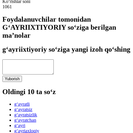
Ko‘rishlar soni
1061
Foydalanuvchilar tomonidan
G‘AYRIIXTIYORIY so‘ziga berilgan
ma’nolar
g‘ayriixtiyoriy so‘ziga yangi izoh qo‘shing
Yuborish
Oldingi 10 ta so‘z
g‘ayratli
g‘ayratsiz
g‘ayratsizlik
g‘ayratchan
g‘ayri
g‘ayriaxloqiy