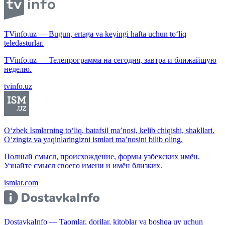
TVinfo.uz — Bugun, ertaga va keyingi hafta uchun to‘liq
teledasturlar.
TVinfo.uz — Телепрограмма на сегодня, завтра и ближайшую
неделю.
tvinfo.uz
O‘zbek Ismlarning to‘liq, batafsil ma’nosi, kelib chiqishi, shakllari.
O‘zingiz va yaqinlaringizni ismlari ma’nosini bilib oling.
Полный смысл, происхождение, формы узбекских имён.
Узнайте смысл своего имени и имён близких.
ismlar.com
DostavkaInfo — Taomlar, dorilar, kitoblar va boshqa uy uchun