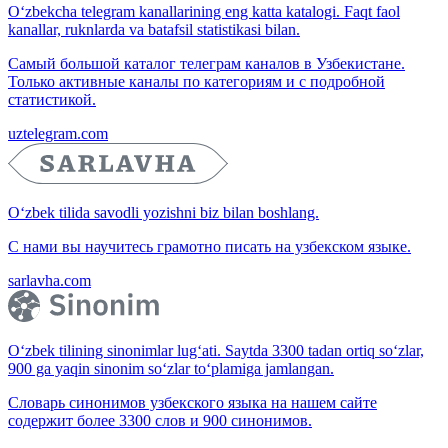
O‘zbekcha telegram kanallarining eng katta katalogi. Faqt faol
kanallar, ruknlarda va batafsil statistikasi bilan.
Самый большой каталог телеграм каналов в Узбекистане.
Только активные каналы по категориям и с подробной
статистикой.
uztelegram.com
O‘zbek tilida savodli yozishni biz bilan boshlang.
С нами вы научитесь грамотно писать на узбекском языке.
sarlavha.com
O‘zbek tilining sinonimlar lug‘ati. Saytda 3300 tadan ortiq so‘zlar,
900 ga yaqin sinonim so‘zlar to‘plamiga jamlangan.
Словарь синонимов узбекского языка на нашем сайте
содержит более 3300 слов и 900 синонимов.