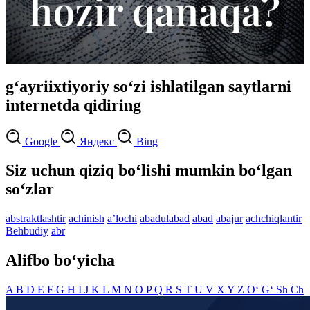
g‘ayriixtiyoriy so‘zi ishlatilgan saytlarni
internetda qidiring
Google
Яндекс
Bing
Siz uchun qiziq bo‘lishi mumkin bo‘lgan
so‘zlar
abstraktlashtir
achinish
aʼlochi
abadulabad
abad
abajur
achchiqlantir
Behbudiy
abr
Alifbo bo‘yicha
A
B
D
E
F
G
H
I
J
K
L
M
N
O
P
Q
R
S
T
U
V
X
Y
Z
O‘
G‘
Sh
Ch