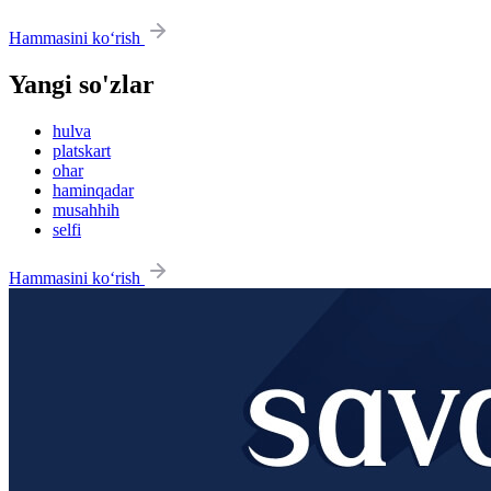
Hammasini ko‘rish
Yangi so'zlar
hulva
platskart
ohar
haminqadar
musahhih
selfi
Hammasini ko‘rish