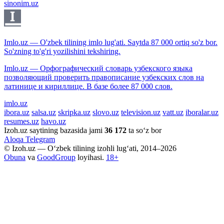
sinonim.uz
Imlo.uz — O'zbek tilining imlo lug'ati. Saytda 87 000 ortiq so'z bor.
So'zning to'g'ri yozilishini tekshiring.
Imlo.uz — Орфографический словарь узбекского языка
позволяющий проверить правописание узбекских слов на
латинице и кириллице. В базе более 87 000 слов.
imlo.uz
ibora.uz
salsa.uz
skripka.uz
slovo.uz
television.uz
vatt.uz
iboralar.uz
resumes.uz
havo.uz
Izoh.uz saytining bazasida jami
36 172
ta so‘z bor
Aloqa
Telegram
© Izoh.uz — O‘zbek tilining izohli lug‘ati, 2014–2026
Obuna
va
GoodGroup
loyihasi.
18+