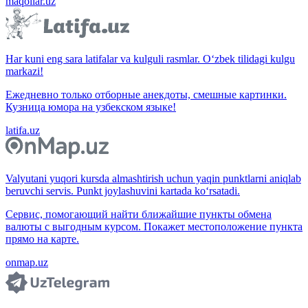
maqollar.uz
Har kuni eng sara latifalar va kulguli rasmlar. O‘zbek tilidagi kulgu
markazi!
Ежедневно только отборные анекдоты, смешные картинки.
Кузница юмора на узбекском языке!
latifa.uz
Valyutani yuqori kursda almashtirish uchun yaqin punktlarni aniqlab
beruvchi servis. Punkt joylashuvini kartada ko‘rsatadi.
Сервис, помогающий найти ближайшие пункты обмена
валюты с выгодным курсом. Покажет местоположение пункта
прямо на карте.
onmap.uz