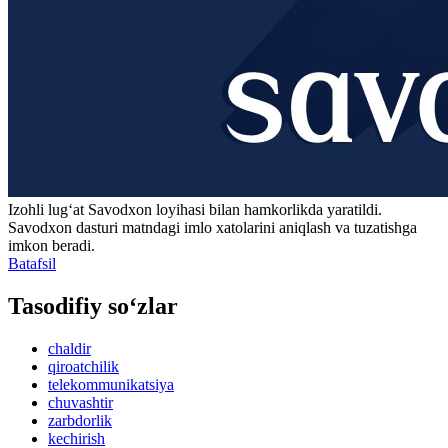
Izohli lugʻat
Savodxon
loyihasi bilan hamkorlikda yaratildi.
Savodxon dasturi matndagi imlo xatolarini aniqlash va tuzatishga
imkon beradi.
Batafsil
Tasodifiy so‘zlar
chaldir
qiroatchilik
telekommunikatsiya
chuvashtir
zarbdorlik
kechirish