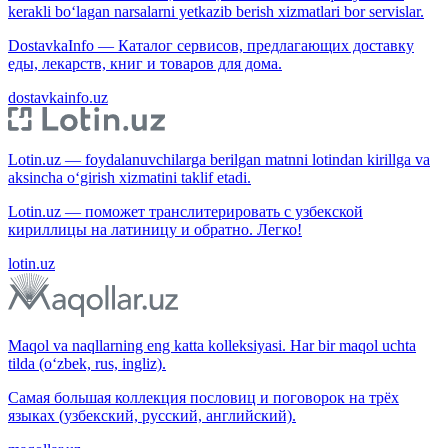
kerakli bo‘lagan narsalarni yetkazib berish xizmatlari bor servislar.
DostavkaInfo — Каталог сервисов, предлагающих доставку
еды, лекарств, книг и товаров для дома.
dostavkainfo.uz
Lotin.uz — foydalanuvchilarga berilgan matnni lotindan kirillga va
aksincha o‘girish xizmatini taklif etadi.
Lotin.uz — поможет транслитерировать с узбекской
кириллицы на латиницу и обратно. Легко!
lotin.uz
Maqol va naqllarning eng katta kolleksiyasi. Har bir maqol uchta
tilda (o‘zbek, rus, ingliz).
Самая большая коллекция пословиц и поговорок на трёх
языках (узбекский, русский, английский).