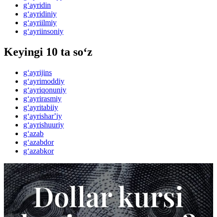
g‘ayridin
g‘ayridiniy
g‘ayriilmiy
g‘ayriinsoniy
Keyingi 10 ta so‘z
g‘ayrijins
g‘ayrimoddiy
g‘ayriqonuniy
g‘ayrirasmiy
g‘ayritabiiy
g‘ayrisharʼiy
g‘ayrishuuriy
g‘azab
g‘azabdor
g‘azabkor