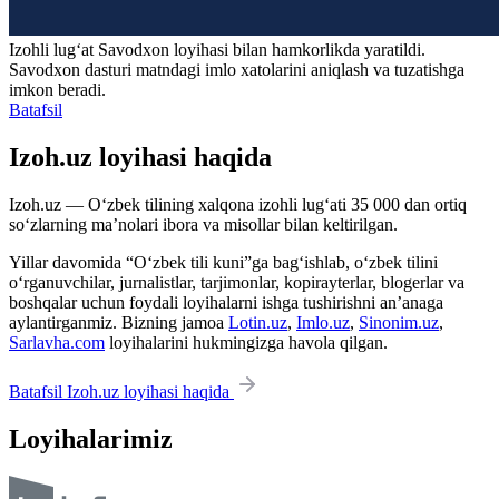
Izohli lugʻat
Savodxon
loyihasi bilan hamkorlikda yaratildi.
Savodxon dasturi matndagi imlo xatolarini aniqlash va tuzatishga
imkon beradi.
Batafsil
Izoh.uz loyihasi haqida
Izoh.uz — O‘zbek tilining xalqona izohli lug‘ati 35 000 dan ortiq
so‘zlarning ma’nolari ibora va misollar bilan keltirilgan.
Yillar davomida “O‘zbek tili kuni”ga bag‘ishlab, o‘zbek tilini
o‘rganuvchilar, jurnalistlar, tarjimonlar, kopirayterlar, blogerlar va
boshqalar uchun foydali loyihalarni ishga tushirishni an’anaga
aylantirganmiz. Bizning jamoa
Lotin.uz
,
Imlo.uz
,
Sinonim.uz
,
Sarlavha.com
loyihalarini hukmingizga havola qilgan.
Batafsil Izoh.uz loyihasi haqida
Loyihalarimiz