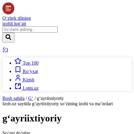
O‘zbek tilining
izohli lug‘ati
ЎЗ
Top 100
Ro‘yxat
Kirish
Lotin.uz
Bosh sahifa
/
G‘
/
g‘ayriixtiyoriy
Izoh.uz
saytida
g‘ayriixtiyoriy
so‘zining izohi va ma’nolari
g‘ayriixtiyoriy
So‘zni do‘stlar