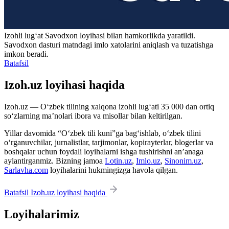
Izohli lugʻat
Savodxon
loyihasi bilan hamkorlikda yaratildi.
Savodxon dasturi matndagi imlo xatolarini aniqlash va tuzatishga
imkon beradi.
Batafsil
Izoh.uz loyihasi haqida
Izoh.uz — O‘zbek tilining xalqona izohli lug‘ati 35 000 dan ortiq
so‘zlarning ma’nolari ibora va misollar bilan keltirilgan.
Yillar davomida “O‘zbek tili kuni”ga bag‘ishlab, o‘zbek tilini
o‘rganuvchilar, jurnalistlar, tarjimonlar, kopirayterlar, blogerlar va
boshqalar uchun foydali loyihalarni ishga tushirishni an’anaga
aylantirganmiz. Bizning jamoa
Lotin.uz
,
Imlo.uz
,
Sinonim.uz
,
Sarlavha.com
loyihalarini hukmingizga havola qilgan.
Batafsil Izoh.uz loyihasi haqida
Loyihalarimiz