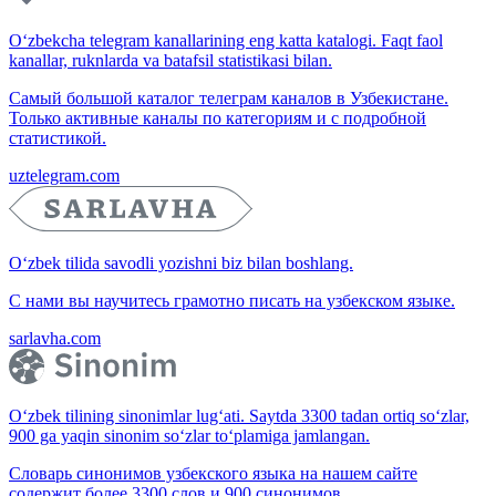
O‘zbekcha telegram kanallarining eng katta katalogi. Faqt faol
kanallar, ruknlarda va batafsil statistikasi bilan.
Самый большой каталог телеграм каналов в Узбекистане.
Только активные каналы по категориям и с подробной
статистикой.
uztelegram.com
O‘zbek tilida savodli yozishni biz bilan boshlang.
С нами вы научитесь грамотно писать на узбекском языке.
sarlavha.com
O‘zbek tilining sinonimlar lug‘ati. Saytda 3300 tadan ortiq so‘zlar,
900 ga yaqin sinonim so‘zlar to‘plamiga jamlangan.
Словарь синонимов узбекского языка на нашем сайте
содержит более 3300 слов и 900 синонимов.