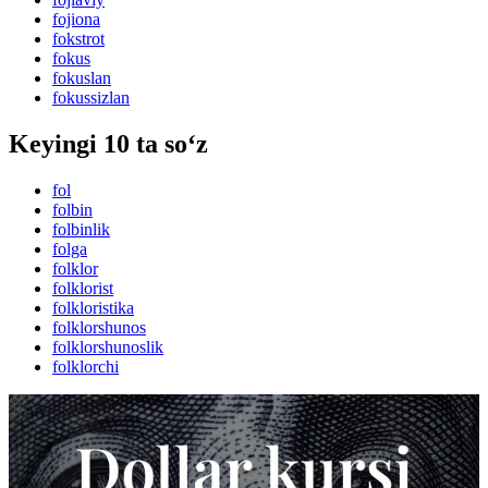
fojiona
fokstrot
fokus
fokuslan
fokussizlan
Keyingi 10 ta so‘z
fol
folbin
folbinlik
folga
folklor
folklorist
folkloristika
folklorshunos
folklorshunoslik
folklorchi