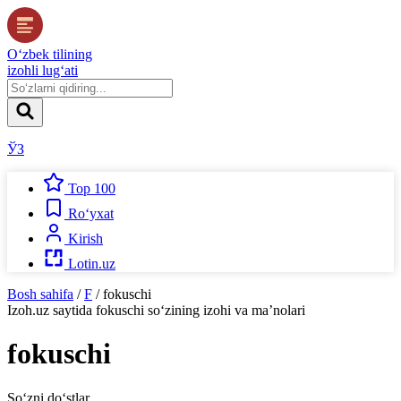
O‘zbek tilining
izohli lug‘ati
ЎЗ
Top 100
Ro‘yxat
Kirish
Lotin.uz
Bosh sahifa
/
F
/
fokuschi
Izoh.uz
saytida
fokuschi
so‘zining izohi va ma’nolari
fokuschi
So‘zni do‘stlar