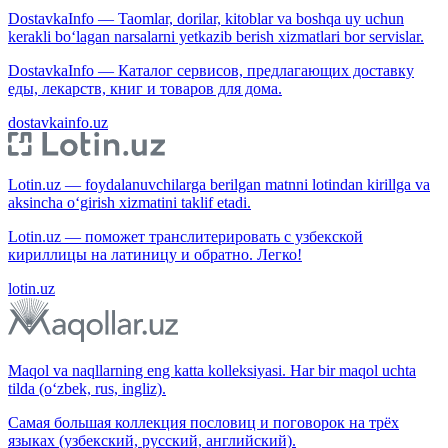
DostavkaInfo — Taomlar, dorilar, kitoblar va boshqa uy uchun
kerakli bo‘lagan narsalarni yetkazib berish xizmatlari bor servislar.
DostavkaInfo — Каталог сервисов, предлагающих доставку
еды, лекарств, книг и товаров для дома.
dostavkainfo.uz
Lotin.uz — foydalanuvchilarga berilgan matnni lotindan kirillga va
aksincha o‘girish xizmatini taklif etadi.
Lotin.uz — поможет транслитерировать с узбекской
кириллицы на латиницу и обратно. Легко!
lotin.uz
Maqol va naqllarning eng katta kolleksiyasi. Har bir maqol uchta
tilda (o‘zbek, rus, ingliz).
Самая большая коллекция пословиц и поговорок на трёх
языках (узбекский, русский, английский).