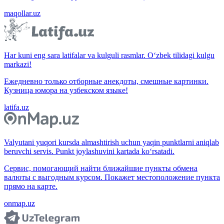
maqollar.uz
Har kuni eng sara latifalar va kulguli rasmlar. O‘zbek tilidagi kulgu
markazi!
Ежедневно только отборные анекдоты, смешные картинки.
Кузница юмора на узбекском языке!
latifa.uz
Valyutani yuqori kursda almashtirish uchun yaqin punktlarni aniqlab
beruvchi servis. Punkt joylashuvini kartada ko‘rsatadi.
Сервис, помогающий найти ближайшие пункты обмена
валюты с выгодным курсом. Покажет местоположение пункта
прямо на карте.
onmap.uz