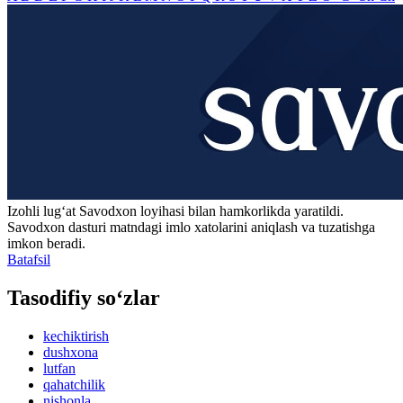
Izohli lugʻat
Savodxon
loyihasi bilan hamkorlikda yaratildi.
Savodxon dasturi matndagi imlo xatolarini aniqlash va tuzatishga
imkon beradi.
Batafsil
Tasodifiy so‘zlar
kechiktirish
dushxona
lutfan
qahatchilik
nishonla