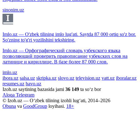
sinonim.uz
Imlo.uz — O'zbek tilining imlo lug'ati. Saytda 87 000 ortiq so'z bor.
So'zning to'g'ri yozilishini tekshiring.
Imlo.uz — Орфографический словарь узбекского языка
позволяющий проверить правописание узбекских слов на
латинице и кириллице. В базе более 87 000 слов.
imlo.uz
ibora.uz
salsa.uz
skripka.uz
slovo.uz
television.uz
vatt.uz
iboralar.uz
resumes.uz
havo.uz
Izoh.uz saytining bazasida jami
36 149
ta so‘z bor
Aloqa
Telegram
© Izoh.uz — O‘zbek tilining izohli lug‘ati, 2014–2026
Obuna
va
GoodGroup
loyihasi.
18+