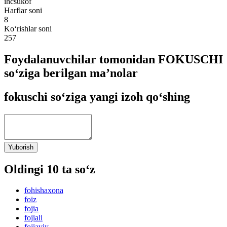
ihcsukof
Harflar soni
8
Ko‘rishlar soni
257
Foydalanuvchilar tomonidan FOKUSCHI
so‘ziga berilgan ma’nolar
fokuschi so‘ziga yangi izoh qo‘shing
Yuborish
Oldingi 10 ta so‘z
fohishaxona
foiz
fojia
fojiali
fojiaviy