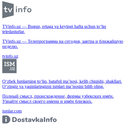
TVinfo.uz — Bugun, ertaga va keyingi hafta uchun to‘liq
teledasturlar.
TVinfo.uz — Телепрограмма на сегодня, завтра и ближайшую
неделю.
tvinfo.uz
O‘zbek Ismlarning to‘liq, batafsil ma’nosi, kelib chiqishi, shakllari.
O‘zingiz va yaqinlaringizni ismlari ma’nosini bilib oling.
Полный смысл, происхождение, формы узбекских имён.
Узнайте смысл своего имени и имён близких.
ismlar.com