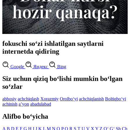
fokuschi so‘zi ishlatilgan saytlarni
internetda qidiring
Google
Яндекс
Bing
Siz uchun qiziq bo‘lishi mumkin bo‘lgan
so‘zlar
abbosiy
achchiqlash
Xorazmiy
Orolbo‘yi
achchiqlanish
Boltiqbo‘yi
achinish
aʼyon
abadulabad
Alifbo bo‘yicha
A
B
D
E
F
G
H
I
J
K
L
M
N
O
P
Q
R
S
T
U
V
X
Y
Z
O‘
G‘
Sh
Ch