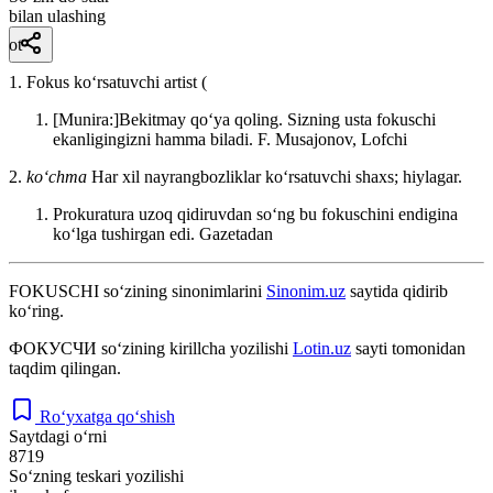
bilan ulashing
ot
1. Fokus koʻrsatuvchi artist (
[Munira:]Bekitmay qoʻya qoling. Sizning usta fokuschi
ekanligingizni hamma biladi.
F. Musajonov, Lofchi
2.
koʻchma
Har xil nayrangbozliklar koʻrsatuvchi shaxs; hiylagar.
Prokuratura uzoq qidiruvdan soʻng bu fokuschini endigina
koʻlga tushirgan edi.
Gazetadan
FOKUSCHI
so‘zining sinonimlarini
Sinonim.uz
saytida qidirib
ko‘ring.
ФОКУСЧИ
so‘zining kirillcha yozilishi
Lotin.uz
sayti tomonidan
taqdim qilingan.
Ro‘yxatga qo‘shish
Saytdagi o‘rni
8719
So‘zning teskari yozilishi