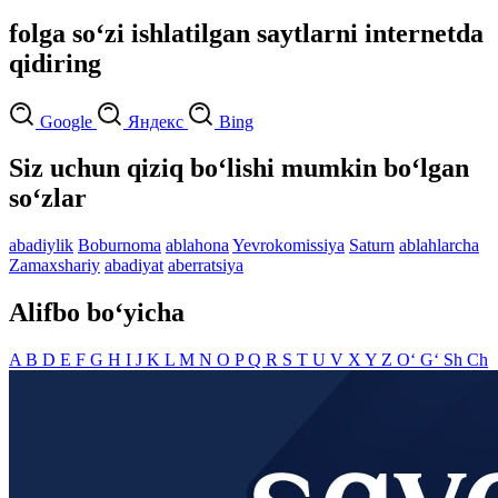
folga so‘zi ishlatilgan saytlarni internetda
qidiring
Google
Яндекс
Bing
Siz uchun qiziq bo‘lishi mumkin bo‘lgan
so‘zlar
abadiylik
Boburnoma
ablahona
Yevrokomissiya
Saturn
ablahlarcha
Zamaxshariy
abadiyat
aberratsiya
Alifbo bo‘yicha
A
B
D
E
F
G
H
I
J
K
L
M
N
O
P
Q
R
S
T
U
V
X
Y
Z
O‘
G‘
Sh
Ch