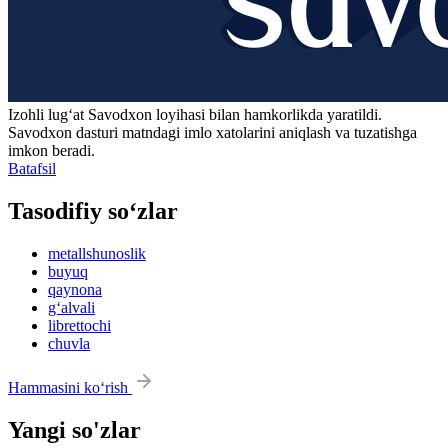
Izohli lugʻat
Savodxon
loyihasi bilan hamkorlikda yaratildi.
Savodxon dasturi matndagi imlo xatolarini aniqlash va tuzatishga
imkon beradi.
Batafsil
Tasodifiy so‘zlar
metallshunoslik
buyuq
qaynona
g‘alvali
librettochi
chuvla
Hammasini ko‘rish
Yangi so'zlar