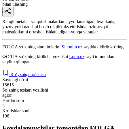
bilan ulashing
ot
Rangli metallar va qotishmalardan tayyorlanadigan, texnikada,
yozuv yoki naqshni bosib (siqib) aks ettirishda, oziq-ovqat
mahsulotlarini oʻrashda ishlatiladigan yupqa varaqlar.
FOLGA
so‘zining sinonimlarini
Sinonim.uz
saytida qidirib ko‘ring.
ФОЛГА
so‘zining kirillcha yozilishi
Lotin.uz
sayti tomonidan
taqdim qilingan.
Ro‘yxatga qo‘shish
Saytdagi o‘rni
15615
So‘zning teskari yozilishi
aglof
Harflar soni
5
Ko‘rishlar soni
196
Foydalanuvchilar tomonidan FOLGA