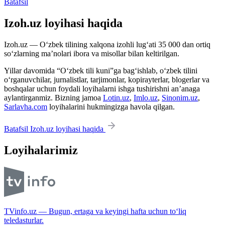
Batafsil
Izoh.uz loyihasi haqida
Izoh.uz — O‘zbek tilining xalqona izohli lug‘ati 35 000 dan ortiq
so‘zlarning ma’nolari ibora va misollar bilan keltirilgan.
Yillar davomida “O‘zbek tili kuni”ga bag‘ishlab, o‘zbek tilini
o‘rganuvchilar, jurnalistlar, tarjimonlar, kopirayterlar, blogerlar va
boshqalar uchun foydali loyihalarni ishga tushirishni an’anaga
aylantirganmiz. Bizning jamoa
Lotin.uz
,
Imlo.uz
,
Sinonim.uz
,
Sarlavha.com
loyihalarini hukmingizga havola qilgan.
Batafsil Izoh.uz loyihasi haqida
Loyihalarimiz
TVinfo.uz — Bugun, ertaga va keyingi hafta uchun to‘liq
teledasturlar.