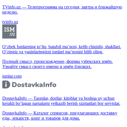
TVinfo.uz — Телепрограмма на сегодня, завтра и ближайшую
неделю.
tvinfo.uz
O‘zbek Ismlarning to‘liq, batafsil ma’nosi, kelib chiqishi, shakllari.
O‘zingiz va yaqinlaringizni ismlari ma’nosini bilib oling.
Полный смысл, происхождение, формы узбекских имён.
Узнайте смысл своего имени и имён близких.
ismlar.com
DostavkaInfo — Taomlar, dorilar, kitoblar va boshqa uy uchun
kerakli bo‘lagan narsalarni yetkazib berish xizmatlari bor servislar.
DostavkaInfo — Каталог сервисов, предлагающих доставку
еды, лекарств, книг и товаров для дома.