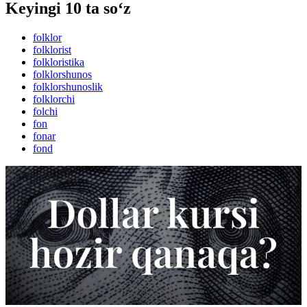
Keyingi 10 ta so‘z
folklor
folklorist
folkloristika
folklorshunos
folklorshunoslik
folklorchi
folchi
fon
fonar
fond