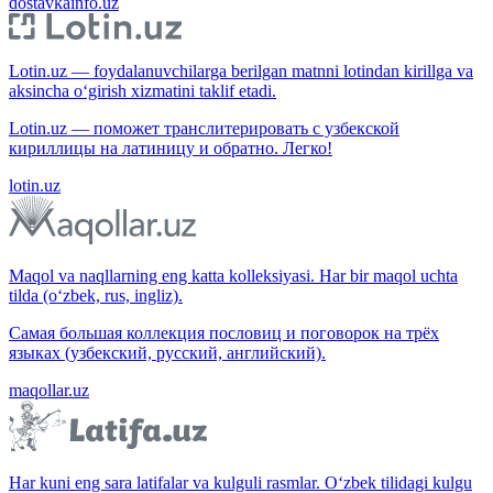
dostavkainfo.uz
Lotin.uz — foydalanuvchilarga berilgan matnni lotindan kirillga va
aksincha o‘girish xizmatini taklif etadi.
Lotin.uz — поможет транслитерировать с узбекской
кириллицы на латиницу и обратно. Легко!
lotin.uz
Maqol va naqllarning eng katta kolleksiyasi. Har bir maqol uchta
tilda (o‘zbek, rus, ingliz).
Самая большая коллекция пословиц и поговорок на трёх
языках (узбекский, русский, английский).
maqollar.uz
Har kuni eng sara latifalar va kulguli rasmlar. O‘zbek tilidagi kulgu