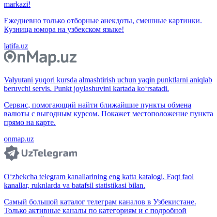
markazi!
Ежедневно только отборные анекдоты, смешные картинки.
Кузница юмора на узбекском языке!
latifa.uz
Valyutani yuqori kursda almashtirish uchun yaqin punktlarni aniqlab
beruvchi servis. Punkt joylashuvini kartada ko‘rsatadi.
Сервис, помогающий найти ближайшие пункты обмена
валюты с выгодным курсом. Покажет местоположение пункта
прямо на карте.
onmap.uz
O‘zbekcha telegram kanallarining eng katta katalogi. Faqt faol
kanallar, ruknlarda va batafsil statistikasi bilan.
Самый большой каталог телеграм каналов в Узбекистане.
Только активные каналы по категориям и с подробной