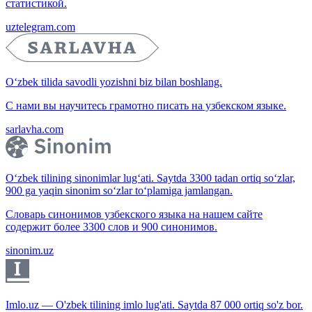
статистикой.
uztelegram.com
O‘zbek tilida savodli yozishni biz bilan boshlang.
С нами вы научитесь грамотно писать на узбекском языке.
sarlavha.com
O‘zbek tilining sinonimlar lug‘ati. Saytda 3300 tadan ortiq so‘zlar,
900 ga yaqin sinonim so‘zlar to‘plamiga jamlangan.
Словарь синонимов узбекского языка на нашем сайте
содержит более 3300 слов и 900 синонимов.
sinonim.uz
Imlo.uz — O'zbek tilining imlo lug'ati. Saytda 87 000 ortiq so'z bor.