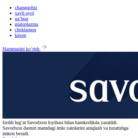
changqobiz
xayli ayol
na’lgar
gialoplazma
cheklamoq
kirom
Hammasini ko‘rish
Izohli lugʻat
Savodxon
loyihasi bilan hamkorlikda yaratildi.
Savodxon dasturi matndagi imlo xatolarini aniqlash va tuzatishga
imkon beradi.