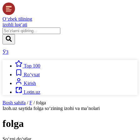
O‘zbek tilining
izohli lug‘ati
ЎЗ
Top 100
Ro‘yxat
Kirish
Lotin.uz
Bosh sahifa
/
F
/
folga
Izoh.uz
saytida
folga
so‘zining izohi va ma’nolari
folga
So‘zni do‘stlar