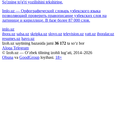
So'zning to'g'ri yozilishini tekshiring.
Imlo.uz — Орфографический словарь узбекского языка
позволяющий проверить правописание узбекских слов на
латинице и кириллице. В базе более 87 000 слов.
imlo.uz
ibora.uz
salsa.uz
skripka.uz
slovo.uz
television.uz
vatt.uz
iboralar.uz
resumes.uz
havo.uz
Izoh.uz saytining bazasida jami
36 172
ta so‘z bor
Aloqa
Telegram
© Izoh.uz — O‘zbek tilining izohli lug‘ati, 2014–2026
Obuna
va
GoodGroup
loyihasi.
18+