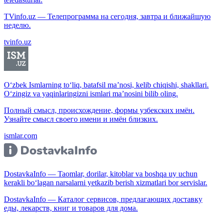
TVinfo.uz — Телепрограмма на сегодня, завтра и ближайшую
неделю.
tvinfo.uz
O‘zbek Ismlarning to‘liq, batafsil ma’nosi, kelib chiqishi, shakllari.
O‘zingiz va yaqinlaringizni ismlari ma’nosini bilib oling.
Полный смысл, происхождение, формы узбекских имён.
Узнайте смысл своего имени и имён близких.
ismlar.com
DostavkaInfo — Taomlar, dorilar, kitoblar va boshqa uy uchun
kerakli bo‘lagan narsalarni yetkazib berish xizmatlari bor servislar.
DostavkaInfo — Каталог сервисов, предлагающих доставку
еды, лекарств, книг и товаров для дома.