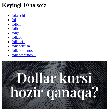
Keyingi 10 ta so‘z
fokuschi
fol
folbin
folbinlik
folga
folklor
folklorist
folkloristika
folklorshunos
folklorshunoslik