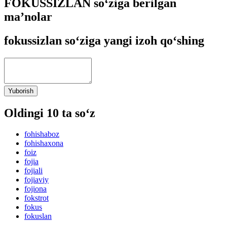
FOKUSSIZLAN so‘ziga berilgan
ma’nolar
fokussizlan so‘ziga yangi izoh qo‘shing
Yuborish
Oldingi 10 ta so‘z
fohishaboz
fohishaxona
foiz
fojia
fojiali
fojiaviy
fojiona
fokstrot
fokus
fokuslan