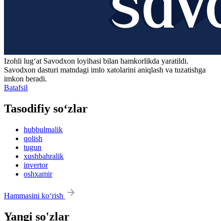
Izohli lugʻat
Savodxon
loyihasi bilan hamkorlikda yaratildi.
Savodxon dasturi matndagi imlo xatolarini aniqlash va tuzatishga
imkon beradi.
Batafsil
Tasodifiy so‘zlar
hubbulmalik
qolish
tugun
xushbahralik
invertor
oshxamir
Hammasini ko‘rish
Yangi so'zlar