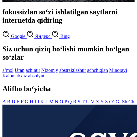
fokussizlan so‘zi ishlatilgan saytlarni
internetda qidiring
Google
Яндекс
Bing
Siz uchun qiziq bo‘lishi mumkin bo‘lgan
so‘zlar
aʼmol
Uran
achintir
Nizomiy
abstraktlashtir
achchiqlan
Minorayi
Kalon
abxaz
absolyut
Alifbo bo‘yicha
A
B
D
E
F
G
H
I
J
K
L
M
N
O
P
Q
R
S
T
U
V
X
Y
Z
O‘
G‘
Sh
Ch