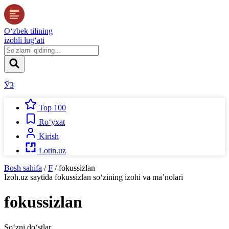
O‘zbek tilining
izohli lug‘ati
ЎЗ
Top 100
Ro‘yxat
Kirish
Lotin.uz
Bosh sahifa
/
F
/
fokussizlan
Izoh.uz
saytida
fokussizlan
so‘zining izohi va ma’nolari
fokussizlan
So‘zni do‘stlar