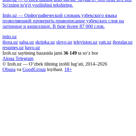
So'zning to'g'ri yozilishini tekshiring.
Imlo.uz — Орфографический словарь узбекского языка
позволяющий проверить правописание узбекских слов на
латинице и кириллице. В базе более 87 000 слов.
imlo.uz
ibora.uz
salsa.uz
skripka.uz
slovo.uz
television.uz
vatt.uz
iboralar.uz
resumes.uz
havo.uz
Izoh.uz saytining bazasida jami
36 149
ta so‘z bor
Aloqa
Telegram
© Izoh.uz — O‘zbek tilining izohli lug‘ati, 2014–2026
Obuna
va
GoodGroup
loyihasi.
18+