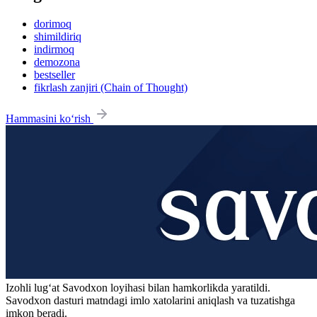
dorimoq
shimildiriq
indirmoq
demozona
bestseller
fikrlash zanjiri (Chain of Thought)
Hammasini ko‘rish
Izohli lugʻat
Savodxon
loyihasi bilan hamkorlikda yaratildi.
Savodxon dasturi matndagi imlo xatolarini aniqlash va tuzatishga
imkon beradi.