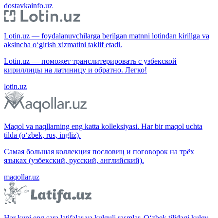
dostavkainfo.uz
Lotin.uz — foydalanuvchilarga berilgan matnni lotindan kirillga va
aksincha o‘girish xizmatini taklif etadi.
Lotin.uz — поможет транслитерировать с узбекской
кириллицы на латиницу и обратно. Легко!
lotin.uz
Maqol va naqllarning eng katta kolleksiyasi. Har bir maqol uchta
tilda (o‘zbek, rus, ingliz).
Самая большая коллекция пословиц и поговорок на трёх
языках (узбекский, русский, английский).
maqollar.uz
Har kuni eng sara latifalar va kulguli rasmlar. O‘zbek tilidagi kulgu