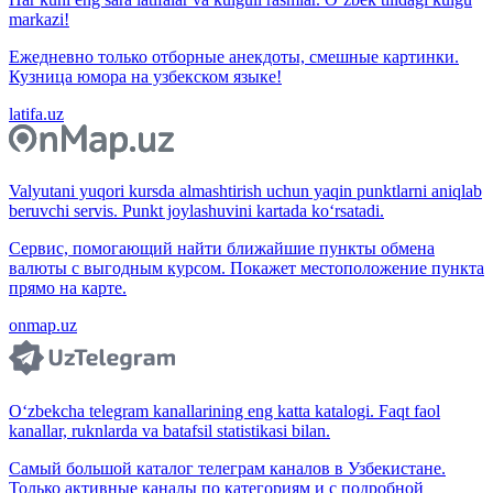
markazi!
Ежедневно только отборные анекдоты, смешные картинки.
Кузница юмора на узбекском языке!
latifa.uz
Valyutani yuqori kursda almashtirish uchun yaqin punktlarni aniqlab
beruvchi servis. Punkt joylashuvini kartada ko‘rsatadi.
Сервис, помогающий найти ближайшие пункты обмена
валюты с выгодным курсом. Покажет местоположение пункта
прямо на карте.
onmap.uz
O‘zbekcha telegram kanallarining eng katta katalogi. Faqt faol
kanallar, ruknlarda va batafsil statistikasi bilan.
Самый большой каталог телеграм каналов в Узбекистане.
Только активные каналы по категориям и с подробной