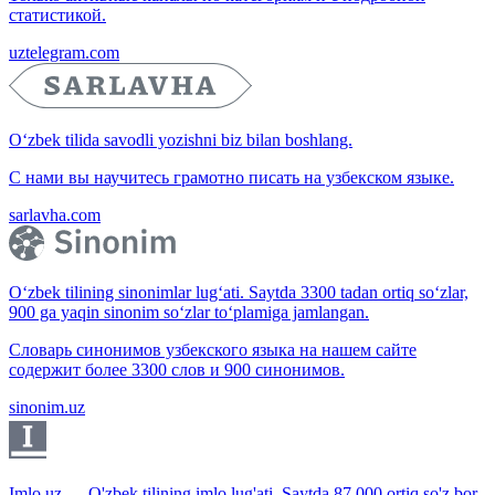
статистикой.
uztelegram.com
O‘zbek tilida savodli yozishni biz bilan boshlang.
С нами вы научитесь грамотно писать на узбекском языке.
sarlavha.com
O‘zbek tilining sinonimlar lug‘ati. Saytda 3300 tadan ortiq so‘zlar,
900 ga yaqin sinonim so‘zlar to‘plamiga jamlangan.
Словарь синонимов узбекского языка на нашем сайте
содержит более 3300 слов и 900 синонимов.
sinonim.uz
Imlo.uz — O'zbek tilining imlo lug'ati. Saytda 87 000 ortiq so'z bor.