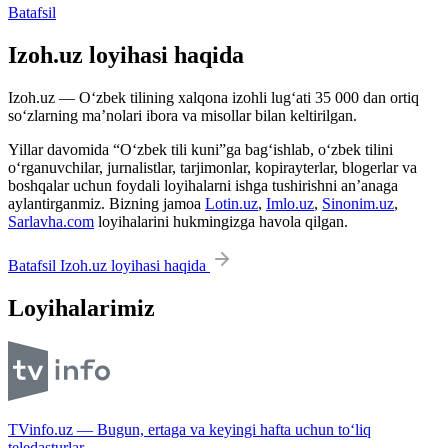
Batafsil
Izoh.uz loyihasi haqida
Izoh.uz — O‘zbek tilining xalqona izohli lug‘ati 35 000 dan ortiq
so‘zlarning ma’nolari ibora va misollar bilan keltirilgan.
Yillar davomida “O‘zbek tili kuni”ga bag‘ishlab, o‘zbek tilini
o‘rganuvchilar, jurnalistlar, tarjimonlar, kopirayterlar, blogerlar va
boshqalar uchun foydali loyihalarni ishga tushirishni an’anaga
aylantirganmiz. Bizning jamoa
Lotin.uz
,
Imlo.uz
,
Sinonim.uz
,
Sarlavha.com
loyihalarini hukmingizga havola qilgan.
Batafsil Izoh.uz loyihasi haqida
Loyihalarimiz
TVinfo.uz — Bugun, ertaga va keyingi hafta uchun to‘liq
teledasturlar.