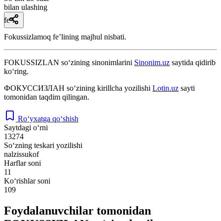
bilan ulashing
fe’l
Fokussizlamoq feʼlining majhul nisbati.
FOKUSSIZLAN
so‘zining sinonimlarini
Sinonim.uz
saytida qidirib
ko‘ring.
ФОКУССИЗЛАН
so‘zining kirillcha yozilishi
Lotin.uz
sayti
tomonidan taqdim qilingan.
Ro‘yxatga qo‘shish
Saytdagi o‘rni
13274
So‘zning teskari yozilishi
nalzissukof
Harflar soni
11
Ko‘rishlar soni
109
Foydalanuvchilar tomonidan