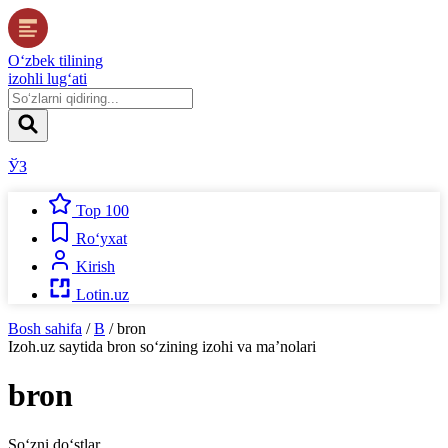
O‘zbek tilining
izohli lug‘ati
ЎЗ
Top 100
Ro‘yxat
Kirish
Lotin.uz
Bosh sahifa
/
B
/
bron
Izoh.uz
saytida
bron
so‘zining izohi va ma’nolari
bron
So‘zni do‘stlar