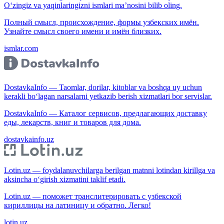
O‘zingiz va yaqinlaringizni ismlari ma’nosini bilib oling.
Полный смысл, происхождение, формы узбекских имён.
Узнайте смысл своего имени и имён близких.
ismlar.com
DostavkaInfo — Taomlar, dorilar, kitoblar va boshqa uy uchun
kerakli bo‘lagan narsalarni yetkazib berish xizmatlari bor servislar.
DostavkaInfo — Каталог сервисов, предлагающих доставку
еды, лекарств, книг и товаров для дома.
dostavkainfo.uz
Lotin.uz — foydalanuvchilarga berilgan matnni lotindan kirillga va
aksincha o‘girish xizmatini taklif etadi.
Lotin.uz — поможет транслитерировать с узбекской
кириллицы на латиницу и обратно. Легко!
lotin.uz