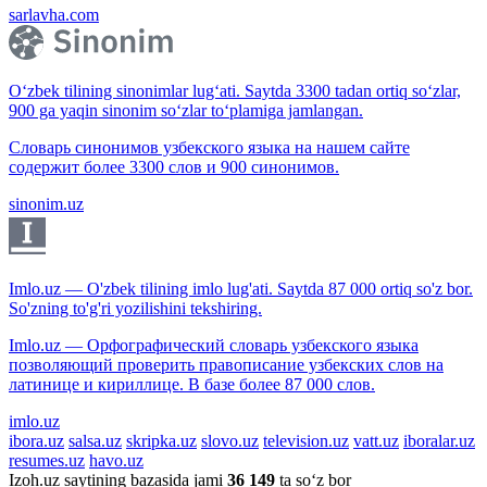
sarlavha.com
O‘zbek tilining sinonimlar lug‘ati. Saytda 3300 tadan ortiq so‘zlar,
900 ga yaqin sinonim so‘zlar to‘plamiga jamlangan.
Словарь синонимов узбекского языка на нашем сайте
содержит более 3300 слов и 900 синонимов.
sinonim.uz
Imlo.uz — O'zbek tilining imlo lug'ati. Saytda 87 000 ortiq so'z bor.
So'zning to'g'ri yozilishini tekshiring.
Imlo.uz — Орфографический словарь узбекского языка
позволяющий проверить правописание узбекских слов на
латинице и кириллице. В базе более 87 000 слов.
imlo.uz
ibora.uz
salsa.uz
skripka.uz
slovo.uz
television.uz
vatt.uz
iboralar.uz
resumes.uz
havo.uz
Izoh.uz saytining bazasida jami
36 149
ta so‘z bor