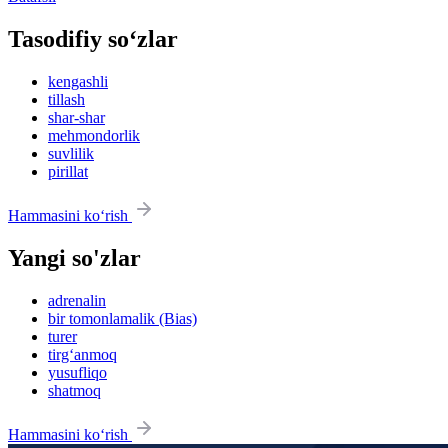
Tasodifiy so‘zlar
kengashli
tillash
shar-shar
mehmondorlik
suvlilik
pirillat
Hammasini ko‘rish
Yangi so'zlar
adrenalin
bir tomonlamalik (Bias)
turer
tirg‘anmoq
yusufliqo
shatmoq
Hammasini ko‘rish