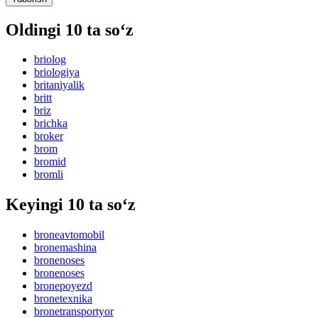
Oldingi 10 ta so‘z
briolog
briologiya
britaniyalik
britt
briz
brichka
broker
brom
bromid
bromli
Keyingi 10 ta so‘z
broneavtomobil
bronemashina
bronenoses
bronenoses
bronepoyezd
bronetexnika
bronetransportyor