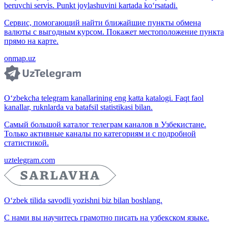
beruvchi servis. Punkt joylashuvini kartada ko‘rsatadi.
Сервис, помогающий найти ближайшие пункты обмена
валюты с выгодным курсом. Покажет местоположение пункта
прямо на карте.
onmap.uz
O‘zbekcha telegram kanallarining eng katta katalogi. Faqt faol
kanallar, ruknlarda va batafsil statistikasi bilan.
Самый большой каталог телеграм каналов в Узбекистане.
Только активные каналы по категориям и с подробной
статистикой.
uztelegram.com
O‘zbek tilida savodli yozishni biz bilan boshlang.
С нами вы научитесь грамотно писать на узбекском языке.