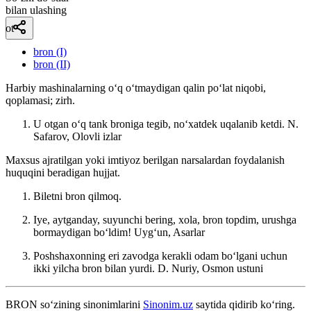
bilan ulashing
ot
bron (I)
bron (II)
Harbiy mashinalarning oʻq oʻtmaydigan qalin poʻlat niqobi,
qoplamasi; zirh.
U otgan oʻq tank broniga tegib, noʻxatdek uqalanib ketdi.
N.
Safarov, Olovli izlar
Maxsus ajratilgan yoki imtiyoz berilgan narsalardan foydalanish
huquqini beradigan hujjat.
Biletni bron qilmoq.
Iye, aytganday, suyunchi bering, xola, bron topdim, urushga
bormaydigan boʻldim!
Uygʻun, Asarlar
Poshshaxonning eri zavodga kerakli odam boʻlgani uchun
ikki yilcha bron bilan yurdi.
D. Nuriy, Osmon ustuni
BRON
so‘zining sinonimlarini
Sinonim.uz
saytida qidirib ko‘ring.