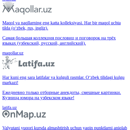
Maqol va naqllarning eng katta kolleksiyasi. Har bir maqol uchta
tilda (o‘zbek, rus, ingliz).
Самая большая коллекция пословиц и поговорок на трёх
языках (узбекский, русский, английский).
maqollar.uz
Har kuni eng sara latifalar va kulguli rasmlar. O‘zbek tilidagi kulgu
markazi!
Ежедневно только отборные анекдоты, смешные картинки.
Кузница юмора на узбекском языке!
latifa.uz
Valyutani yuqori kursda almashtirish uchun yaqin punktlarni aniqlab