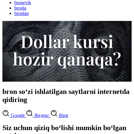
bronevik
bronla
bronlan
bron so‘zi ishlatilgan saytlarni internetda
qidiring
Google
Яндекс
Bing
Siz uchun qiziq bo‘lishi mumkin bo‘lgan