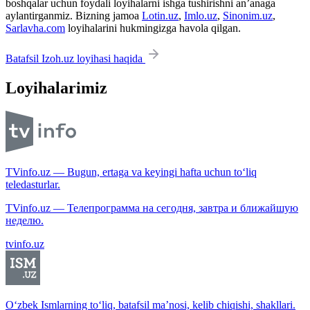
boshqalar uchun foydali loyihalarni ishga tushirishni an’anaga
aylantirganmiz. Bizning jamoa
Lotin.uz
,
Imlo.uz
,
Sinonim.uz
,
Sarlavha.com
loyihalarini hukmingizga havola qilgan.
Batafsil Izoh.uz loyihasi haqida
Loyihalarimiz
TVinfo.uz — Bugun, ertaga va keyingi hafta uchun to‘liq
teledasturlar.
TVinfo.uz — Телепрограмма на сегодня, завтра и ближайшую
неделю.
tvinfo.uz
O‘zbek Ismlarning to‘liq, batafsil ma’nosi, kelib chiqishi, shakllari.