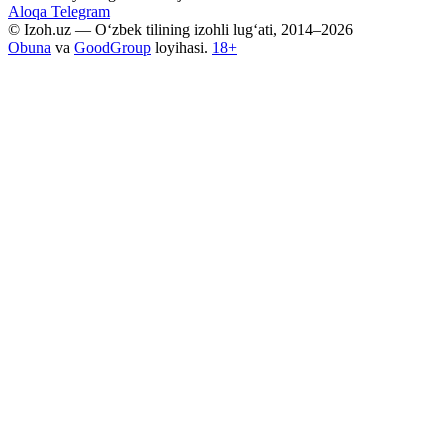
Aloqa
Telegram
© Izoh.uz — O‘zbek tilining izohli lug‘ati, 2014–2026
Obuna
va
GoodGroup
loyihasi.
18+