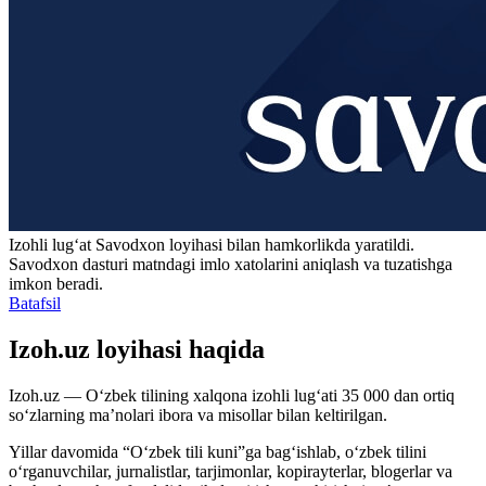
Izohli lugʻat
Savodxon
loyihasi bilan hamkorlikda yaratildi.
Savodxon dasturi matndagi imlo xatolarini aniqlash va tuzatishga
imkon beradi.
Batafsil
Izoh.uz loyihasi haqida
Izoh.uz — O‘zbek tilining xalqona izohli lug‘ati 35 000 dan ortiq
so‘zlarning ma’nolari ibora va misollar bilan keltirilgan.
Yillar davomida “O‘zbek tili kuni”ga bag‘ishlab, o‘zbek tilini
o‘rganuvchilar, jurnalistlar, tarjimonlar, kopirayterlar, blogerlar va