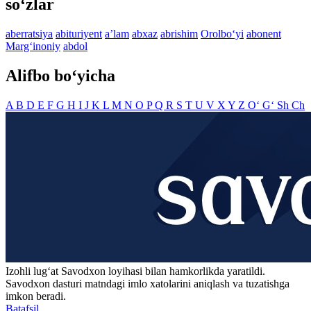
so‘zlar
aberratsiya
abituriyent
aʼlam
abxaz
abrishim
Orolbo‘yi
abonent
Marg‘inoniy
abdol
Alifbo bo‘yicha
A
B
D
E
F
G
H
I
J
K
L
M
N
O
P
Q
R
S
T
U
V
X
Y
Z
O‘
G‘
Sh
Ch
Izohli lugʻat
Savodxon
loyihasi bilan hamkorlikda yaratildi.
Savodxon dasturi matndagi imlo xatolarini aniqlash va tuzatishga
imkon beradi.
Batafsil