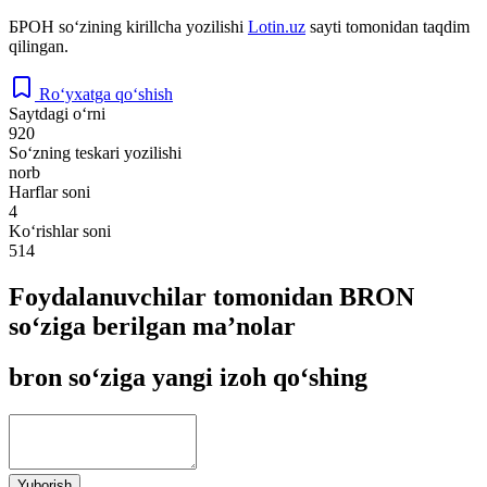
БРОН
so‘zining kirillcha yozilishi
Lotin.uz
sayti tomonidan taqdim
qilingan.
Ro‘yxatga qo‘shish
Saytdagi o‘rni
920
So‘zning teskari yozilishi
norb
Harflar soni
4
Ko‘rishlar soni
514
Foydalanuvchilar tomonidan BRON
so‘ziga berilgan ma’nolar
bron so‘ziga yangi izoh qo‘shing
Yuborish