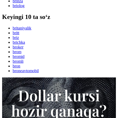
brinza
briolog
Keyingi 10 ta so‘z
britaniyalik
britt
briz
brichka
broker
brom
bromid
bromli
bron
broneavtomobil