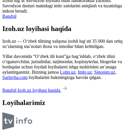
Izohli lugʻat
Savodxon
loyihasi bilan hamkorlikda yaratildi.
Savodxon dasturi matndagi imlo xatolarini aniqlash va tuzatishga
imkon beradi.
Batafsil
Izoh.uz loyihasi haqida
Izoh.uz — O‘zbek tilining xalqona izohli lug‘ati 35 000 dan ortiq
so‘zlarning ma’nolari ibora va misollar bilan keltirilgan.
Yillar davomida “O‘zbek tili kuni”ga bag‘ishlab, o‘zbek tilini
o‘rganuvchilar, jurnalistlar, tarjimonlar, kopirayterlar, blogerlar va
boshqalar uchun foydali loyihalarni ishga tushirishni an’anaga
aylantirganmiz. Bizning jamoa
Lotin.uz
,
Imlo.uz
,
Sinonim.uz
,
Sarlavha.com
loyihalarini hukmingizga havola qilgan.
Batafsil Izoh.uz loyihasi haqida
Loyihalarimiz