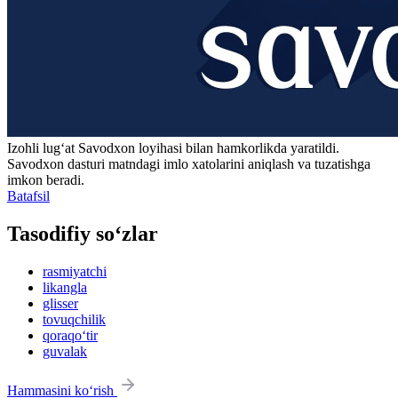
Izohli lugʻat
Savodxon
loyihasi bilan hamkorlikda yaratildi.
Savodxon dasturi matndagi imlo xatolarini aniqlash va tuzatishga
imkon beradi.
Batafsil
Tasodifiy so‘zlar
rasmiyatchi
likangla
glisser
tovuqchilik
qoraqo‘tir
guvalak
Hammasini ko‘rish