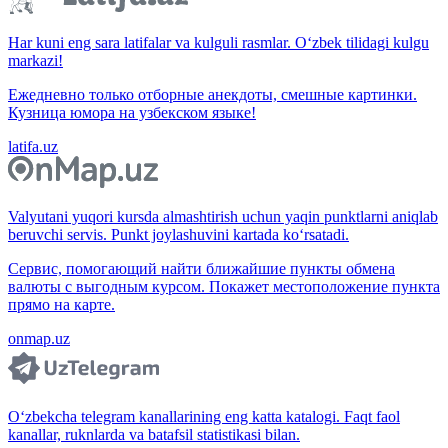
Har kuni eng sara latifalar va kulguli rasmlar. O‘zbek tilidagi kulgu
markazi!
Ежедневно только отборные анекдоты, смешные картинки.
Кузница юмора на узбекском языке!
latifa.uz
Valyutani yuqori kursda almashtirish uchun yaqin punktlarni aniqlab
beruvchi servis. Punkt joylashuvini kartada ko‘rsatadi.
Сервис, помогающий найти ближайшие пункты обмена
валюты с выгодным курсом. Покажет местоположение пункта
прямо на карте.
onmap.uz
O‘zbekcha telegram kanallarining eng katta katalogi. Faqt faol
kanallar, ruknlarda va batafsil statistikasi bilan.