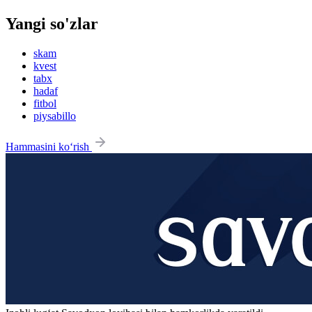
Yangi so'zlar
skam
kvest
tabx
hadaf
fitbol
piysabillo
Hammasini ko‘rish