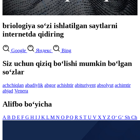
briologiya so‘zi ishlatilgan saytlarni
internetda qidiring
Google
Яндекс
Bing
Siz uchun qiziq bo‘lishi mumkin bo‘lgan
so‘zlar
achchiqlan
abadiylik
abgor
achishtir
abituriyent
absolyut
achimtir
abjad
Venera
Alifbo bo‘yicha
A
B
D
E
F
G
H
I
J
K
L
M
N
O
P
Q
R
S
T
U
V
X
Y
Z
O‘
G‘
Sh
Ch