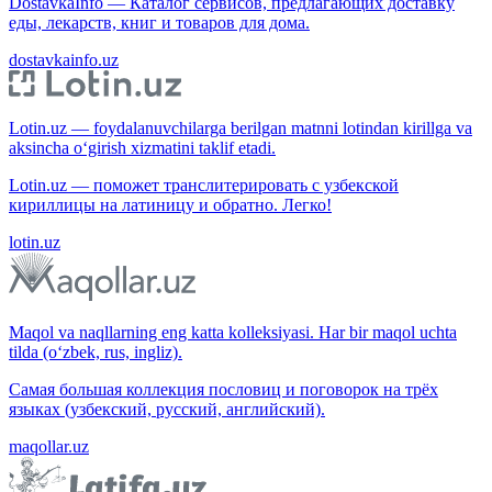
DostavkaInfo — Каталог сервисов, предлагающих доставку
еды, лекарств, книг и товаров для дома.
dostavkainfo.uz
Lotin.uz — foydalanuvchilarga berilgan matnni lotindan kirillga va
aksincha o‘girish xizmatini taklif etadi.
Lotin.uz — поможет транслитерировать с узбекской
кириллицы на латиницу и обратно. Легко!
lotin.uz
Maqol va naqllarning eng katta kolleksiyasi. Har bir maqol uchta
tilda (o‘zbek, rus, ingliz).
Самая большая коллекция пословиц и поговорок на трёх
языках (узбекский, русский, английский).
maqollar.uz