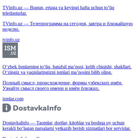
TVinfo.uz — Bugun, ertaga va keyingi hafta uchun to‘liq
teledasturlar.
TVinfo.uz — Телепрограмма на сегодня, завтра и ближайшую
неделю.
tvinfo.uz
O‘zbek Ismlarning to‘liq, batafsil ma’nosi, kelib chiqishi, shakllari.
O‘zingiz va yaqinlaringizni ismlari ma’nosini bilib oling.
Полный смысл, происхождение, формы узбекских имён.
Узнайте смысл своего имени и имён близких.
ismlar.com
DostavkaInfo — Taomlar, dorilar, kitoblar va boshqa uy uchun
kerakli bo‘lagan narsalarni yetkazib berish xizmatlari bor servislar.