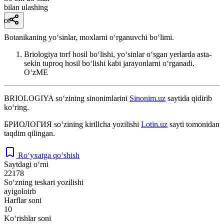
bilan ulashing
ot
Botanikaning yoʻsinlar, moxlarni oʻrganuvchi boʻlimi.
Briologiya torf hosil boʻlishi, yoʻsinlar oʻsgan yerlarda asta-
sekin tuproq hosil boʻlishi kabi jarayonlarni oʻrganadi.
OʻzME
BRIOLOGIYA
so‘zining sinonimlarini
Sinonim.uz
saytida qidirib
ko‘ring.
БРИОЛОГИЯ
so‘zining kirillcha yozilishi
Lotin.uz
sayti tomonidan
taqdim qilingan.
Ro‘yxatga qo‘shish
Saytdagi o‘rni
22178
So‘zning teskari yozilishi
ayigoloirb
Harflar soni
10
Ko‘rishlar soni