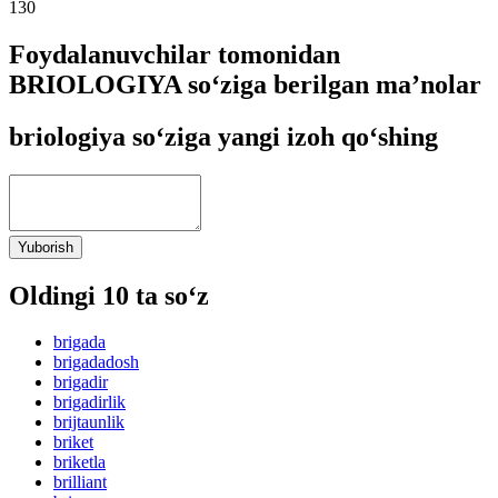
130
Foydalanuvchilar tomonidan
BRIOLOGIYA so‘ziga berilgan ma’nolar
briologiya so‘ziga yangi izoh qo‘shing
Yuborish
Oldingi 10 ta so‘z
brigada
brigadadosh
brigadir
brigadirlik
brijtaunlik
briket
briketla
brilliant