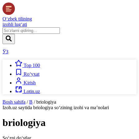
O‘zbek tilining
izohli lug‘ati
ЎЗ
Top 100
Ro‘yxat
Kirish
Lotin.uz
Bosh sahifa
/
B
/
briologiya
Izoh.uz
saytida
briologiya
so‘zining izohi va ma’nolari
briologiya
So‘zni do‘stlar