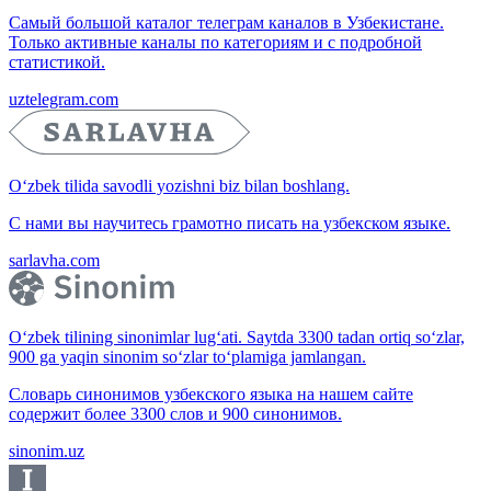
Самый большой каталог телеграм каналов в Узбекистане.
Только активные каналы по категориям и с подробной
статистикой.
uztelegram.com
O‘zbek tilida savodli yozishni biz bilan boshlang.
С нами вы научитесь грамотно писать на узбекском языке.
sarlavha.com
O‘zbek tilining sinonimlar lug‘ati. Saytda 3300 tadan ortiq so‘zlar,
900 ga yaqin sinonim so‘zlar to‘plamiga jamlangan.
Словарь синонимов узбекского языка на нашем сайте
содержит более 3300 слов и 900 синонимов.
sinonim.uz