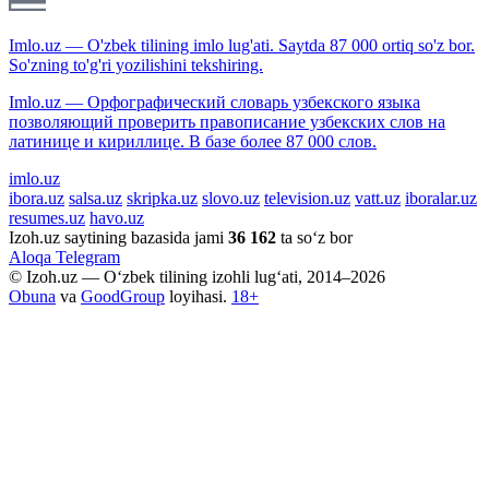
Imlo.uz — O'zbek tilining imlo lug'ati. Saytda 87 000 ortiq so'z bor.
So'zning to'g'ri yozilishini tekshiring.
Imlo.uz — Орфографический словарь узбекского языка
позволяющий проверить правописание узбекских слов на
латинице и кириллице. В базе более 87 000 слов.
imlo.uz
ibora.uz
salsa.uz
skripka.uz
slovo.uz
television.uz
vatt.uz
iboralar.uz
resumes.uz
havo.uz
Izoh.uz saytining bazasida jami
36 162
ta so‘z bor
Aloqa
Telegram
© Izoh.uz — O‘zbek tilining izohli lug‘ati, 2014–2026
Obuna
va
GoodGroup
loyihasi.
18+