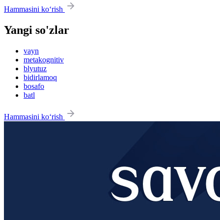
Hammasini ko‘rish
Yangi so'zlar
vayn
metakognitiv
blyutuz
bidirlamoq
bosafo
batl
Hammasini ko‘rish