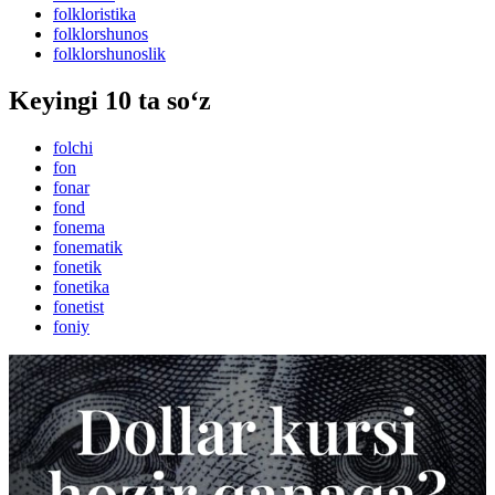
folkloristika
folklorshunos
folklorshunoslik
Keyingi 10 ta so‘z
folchi
fon
fonar
fond
fonema
fonematik
fonetik
fonetika
fonetist
foniy