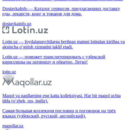
DostavkaInfo — Каталог сервисов, предлагающих доставку
еды, лекарств, книг и товаров для дома.
dostavkainfo.uz
Lotin.uz — foydalanuvchilarga berilgan matnni lotindan kirillga va
aksincha o‘girish xizmatini taklif etadi.
Lotin.uz — поможет транслитерировать с узбекской
кириллицы на латиницу и обратно. Легко!
lotin.uz
Maqol va naqllarning eng katta kolleksiyasi. Har bir maqol uchta
tilda (o‘zbek, rus, ingliz).
Самая большая коллекция пословиц и поговорок на трёх
языках (узбекский, русский, английский).
maqollar.uz