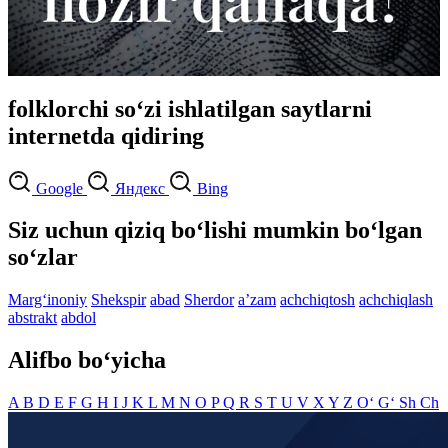
folklorchi so‘zi ishlatilgan saytlarni
internetda qidiring
Google
Яндекс
Bing
Siz uchun qiziq bo‘lishi mumkin bo‘lgan
so‘zlar
Marg‘inoniy
Shekspir
abad
Sherdor
aʼzam
achchiqtosh
achchiqlash
abstrakt
abdol
Alifbo bo‘yicha
A
B
D
E
F
G
H
I
J
K
L
M
N
O
P
Q
R
S
T
U
V
X
Y
Z
O‘
G‘
Sh
Ch