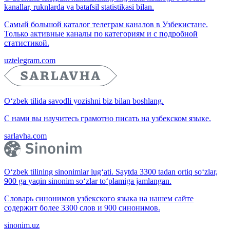
kanallar, ruknlarda va batafsil statistikasi bilan.
Самый большой каталог телеграм каналов в Узбекистане.
Только активные каналы по категориям и с подробной
статистикой.
uztelegram.com
O‘zbek tilida savodli yozishni biz bilan boshlang.
С нами вы научитесь грамотно писать на узбекском языке.
sarlavha.com
O‘zbek tilining sinonimlar lug‘ati. Saytda 3300 tadan ortiq so‘zlar,
900 ga yaqin sinonim so‘zlar to‘plamiga jamlangan.
Словарь синонимов узбекского языка на нашем сайте
содержит более 3300 слов и 900 синонимов.
sinonim.uz