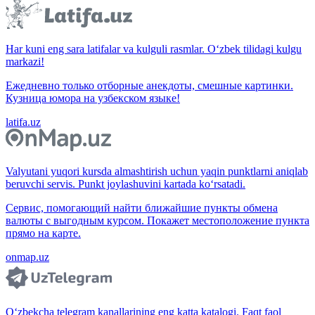
Har kuni eng sara latifalar va kulguli rasmlar. O‘zbek tilidagi kulgu
markazi!
Ежедневно только отборные анекдоты, смешные картинки.
Кузница юмора на узбекском языке!
latifa.uz
Valyutani yuqori kursda almashtirish uchun yaqin punktlarni aniqlab
beruvchi servis. Punkt joylashuvini kartada ko‘rsatadi.
Сервис, помогающий найти ближайшие пункты обмена
валюты с выгодным курсом. Покажет местоположение пункта
прямо на карте.
onmap.uz
O‘zbekcha telegram kanallarining eng katta katalogi. Faqt faol