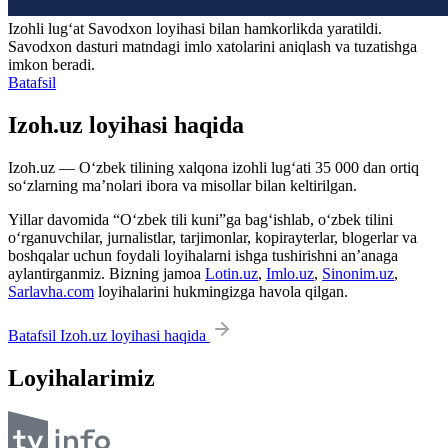
Izohli lugʻat
Savodxon
loyihasi bilan hamkorlikda yaratildi.
Savodxon dasturi matndagi imlo xatolarini aniqlash va tuzatishga
imkon beradi.
Batafsil
Izoh.uz loyihasi haqida
Izoh.uz — O‘zbek tilining xalqona izohli lug‘ati 35 000 dan ortiq
so‘zlarning ma’nolari ibora va misollar bilan keltirilgan.
Yillar davomida “O‘zbek tili kuni”ga bag‘ishlab, o‘zbek tilini
o‘rganuvchilar, jurnalistlar, tarjimonlar, kopirayterlar, blogerlar va
boshqalar uchun foydali loyihalarni ishga tushirishni an’anaga
aylantirganmiz. Bizning jamoa
Lotin.uz
,
Imlo.uz
,
Sinonim.uz
,
Sarlavha.com
loyihalarini hukmingizga havola qilgan.
Batafsil Izoh.uz loyihasi haqida
Loyihalarimiz