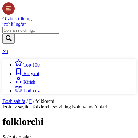
O‘zbek tilining
izohli lug‘ati
ЎЗ
Top 100
Ro‘yxat
Kirish
Lotin.uz
Bosh sahifa
/
F
/
folklorchi
Izoh.uz
saytida
folklorchi
so‘zining izohi va ma’nolari
folklorchi
So‘zni do‘stlar