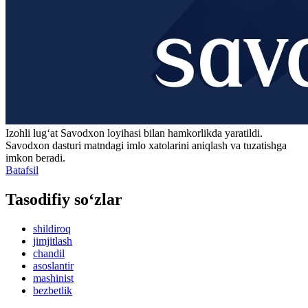
Izohli lugʻat
Savodxon
loyihasi bilan hamkorlikda yaratildi.
Savodxon dasturi matndagi imlo xatolarini aniqlash va tuzatishga
imkon beradi.
Batafsil
Tasodifiy so‘zlar
shildiroq
jimjitlash
chandil
asoslantir
mashinist
bezbetlik