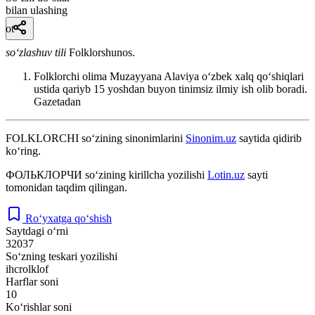
bilan ulashing
ot
so‘zlashuv tili
Folklorshunos.
Folklorchi olima Muzayyana Alaviya oʻzbek xalq qoʻshiqlari
ustida qariyb 15 yoshdan buyon tinimsiz ilmiy ish olib boradi.
Gazetadan
FOLKLORCHI
so‘zining sinonimlarini
Sinonim.uz
saytida qidirib
ko‘ring.
ФОЛЬКЛОРЧИ
so‘zining kirillcha yozilishi
Lotin.uz
sayti
tomonidan taqdim qilingan.
Ro‘yxatga qo‘shish
Saytdagi o‘rni
32037
So‘zning teskari yozilishi
ihcrolklof
Harflar soni
10
Ko‘rishlar soni