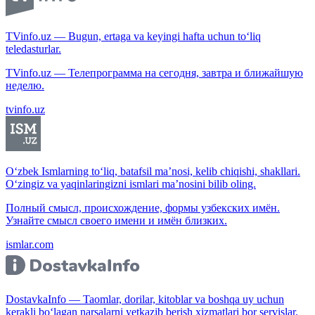
TVinfo.uz — Bugun, ertaga va keyingi hafta uchun to‘liq
teledasturlar.
TVinfo.uz — Телепрограмма на сегодня, завтра и ближайшую
неделю.
tvinfo.uz
O‘zbek Ismlarning to‘liq, batafsil ma’nosi, kelib chiqishi, shakllari.
O‘zingiz va yaqinlaringizni ismlari ma’nosini bilib oling.
Полный смысл, происхождение, формы узбекских имён.
Узнайте смысл своего имени и имён близких.
ismlar.com
DostavkaInfo — Taomlar, dorilar, kitoblar va boshqa uy uchun
kerakli bo‘lagan narsalarni yetkazib berish xizmatlari bor servislar.