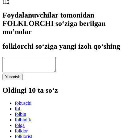
112
Foydalanuvchilar tomonidan
FOLKLORCHI so‘ziga berilgan
ma’nolar
folklorchi so‘ziga yangi izoh qo‘shing
Yuborish
Oldingi 10 ta so‘z
fokuschi
fol
folbin
folbinlik
folga
folklor
folklorist