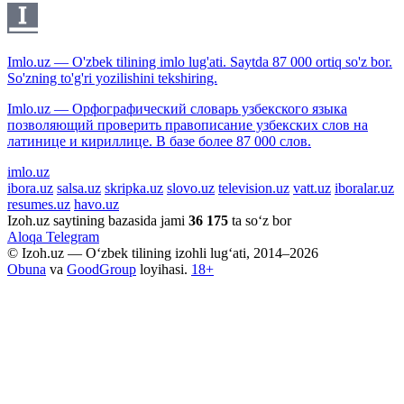
Imlo.uz — O'zbek tilining imlo lug'ati. Saytda 87 000 ortiq so'z bor.
So'zning to'g'ri yozilishini tekshiring.
Imlo.uz — Орфографический словарь узбекского языка
позволяющий проверить правописание узбекских слов на
латинице и кириллице. В базе более 87 000 слов.
imlo.uz
ibora.uz
salsa.uz
skripka.uz
slovo.uz
television.uz
vatt.uz
iboralar.uz
resumes.uz
havo.uz
Izoh.uz saytining bazasida jami
36 175
ta so‘z bor
Aloqa
Telegram
© Izoh.uz — O‘zbek tilining izohli lug‘ati, 2014–2026
Obuna
va
GoodGroup
loyihasi.
18+