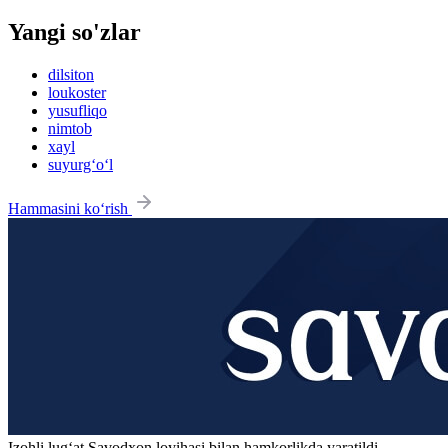
Yangi so'zlar
dilsiton
loukoster
yusufliqo
nimtob
xayl
suyurg‘o‘l
Hammasini ko‘rish
Izohli lugʻat
Savodxon
loyihasi bilan hamkorlikda yaratildi.