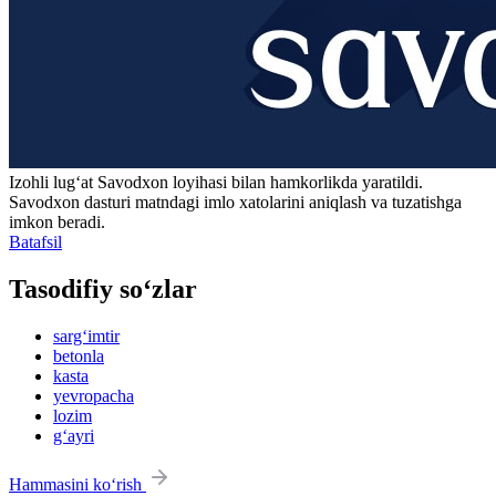
Izohli lugʻat
Savodxon
loyihasi bilan hamkorlikda yaratildi.
Savodxon dasturi matndagi imlo xatolarini aniqlash va tuzatishga
imkon beradi.
Batafsil
Tasodifiy so‘zlar
sarg‘imtir
betonla
kasta
yevropacha
lozim
g‘ayri
Hammasini ko‘rish