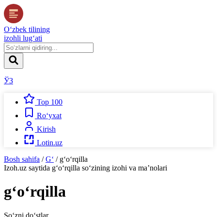
O‘zbek tilining
izohli lug‘ati
ЎЗ
Top 100
Ro‘yxat
Kirish
Lotin.uz
Bosh sahifa
/
G‘
/
g‘o‘rqilla
Izoh.uz
saytida
g‘o‘rqilla
so‘zining izohi va ma’nolari
g‘o‘rqilla
So‘zni do‘stlar