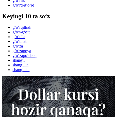
g‘o‘rlik
g‘o‘rq-g‘o‘rq
Keyingi 10 ta so‘z
g‘o‘rqillash
g‘o‘t-g‘o‘t
g‘o‘tilla
g‘o‘tillat
g‘o‘za
g‘o‘zapoya
g‘o‘zapo‘choq
shang‘i
shang‘illa
shang‘illat