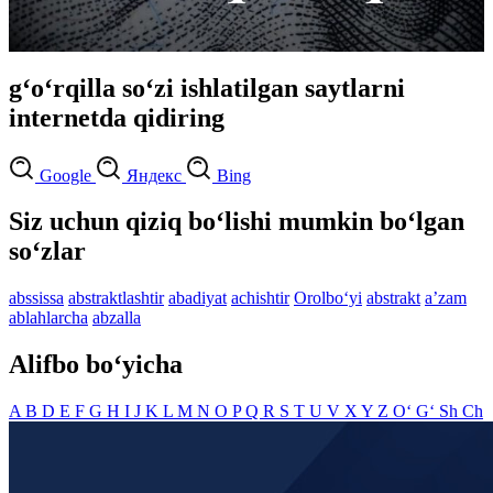
g‘o‘rqilla so‘zi ishlatilgan saytlarni
internetda qidiring
Google
Яндекс
Bing
Siz uchun qiziq bo‘lishi mumkin bo‘lgan
so‘zlar
abssissa
abstraktlashtir
abadiyat
achishtir
Orolbo‘yi
abstrakt
aʼzam
ablahlarcha
abzalla
Alifbo bo‘yicha
A
B
D
E
F
G
H
I
J
K
L
M
N
O
P
Q
R
S
T
U
V
X
Y
Z
O‘
G‘
Sh
Ch