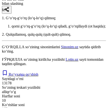
bilan ulashing
fe’l
1. Gʻoʻrq-gʻoʻrq (loʻq-loʻq) qilmoq;
qorni gʻoʻrq-gʻoʻrq (loʻq-loʻq) qiladi, gʻoʻrqillaydi (ot haqida);
2. Qulqullamoq, qulq-qulq (qult-qult) qilmoq.
G‘O‘RQILLA
so‘zining sinonimlarini
Sinonim.uz
saytida qidirib
ko‘ring.
ҒЎРҚИЛЛА
so‘zining kirillcha yozilishi
Lotin.uz
sayti tomonidan
taqdim qilingan.
Ro‘yxatga qo‘shish
Saytdagi o‘rni
13178
So‘zning teskari yozilishi
alliqr‘o‘g
Harflar soni
10
Ko‘rishlar soni