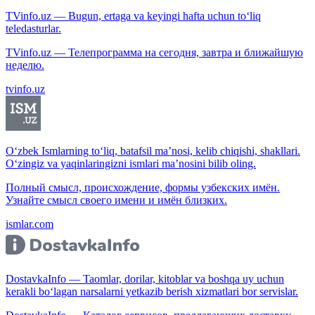
TVinfo.uz — Bugun, ertaga va keyingi hafta uchun to‘liq
teledasturlar.
TVinfo.uz — Телепрограмма на сегодня, завтра и ближайшую
неделю.
tvinfo.uz
O‘zbek Ismlarning to‘liq, batafsil ma’nosi, kelib chiqishi, shakllari.
O‘zingiz va yaqinlaringizni ismlari ma’nosini bilib oling.
Полный смысл, происхождение, формы узбекских имён.
Узнайте смысл своего имени и имён близких.
ismlar.com
DostavkaInfo — Taomlar, dorilar, kitoblar va boshqa uy uchun
kerakli bo‘lagan narsalarni yetkazib berish xizmatlari bor servislar.