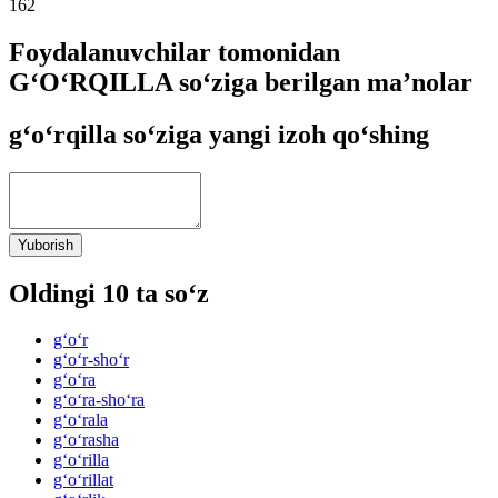
162
Foydalanuvchilar tomonidan
G‘O‘RQILLA so‘ziga berilgan ma’nolar
g‘o‘rqilla so‘ziga yangi izoh qo‘shing
Yuborish
Oldingi 10 ta so‘z
g‘o‘r
g‘o‘r-sho‘r
g‘o‘ra
g‘o‘ra-sho‘ra
g‘o‘rala
g‘o‘rasha
g‘o‘rilla
g‘o‘rillat