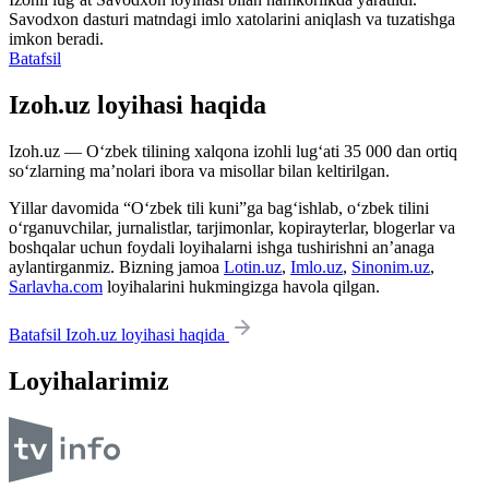
Savodxon dasturi matndagi imlo xatolarini aniqlash va tuzatishga
imkon beradi.
Batafsil
Izoh.uz loyihasi haqida
Izoh.uz — O‘zbek tilining xalqona izohli lug‘ati 35 000 dan ortiq
so‘zlarning ma’nolari ibora va misollar bilan keltirilgan.
Yillar davomida “O‘zbek tili kuni”ga bag‘ishlab, o‘zbek tilini
o‘rganuvchilar, jurnalistlar, tarjimonlar, kopirayterlar, blogerlar va
boshqalar uchun foydali loyihalarni ishga tushirishni an’anaga
aylantirganmiz. Bizning jamoa
Lotin.uz
,
Imlo.uz
,
Sinonim.uz
,
Sarlavha.com
loyihalarini hukmingizga havola qilgan.
Batafsil Izoh.uz loyihasi haqida
Loyihalarimiz