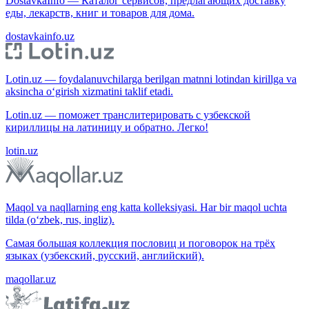
DostavkaInfo — Каталог сервисов, предлагающих доставку
еды, лекарств, книг и товаров для дома.
dostavkainfo.uz
Lotin.uz — foydalanuvchilarga berilgan matnni lotindan kirillga va
aksincha o‘girish xizmatini taklif etadi.
Lotin.uz — поможет транслитерировать с узбекской
кириллицы на латиницу и обратно. Легко!
lotin.uz
Maqol va naqllarning eng katta kolleksiyasi. Har bir maqol uchta
tilda (o‘zbek, rus, ingliz).
Самая большая коллекция пословиц и поговорок на трёх
языках (узбекский, русский, английский).
maqollar.uz