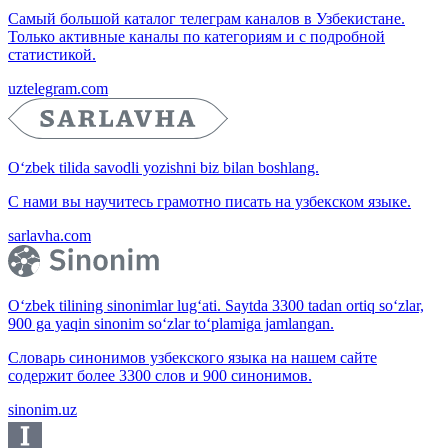
Самый большой каталог телеграм каналов в Узбекистане.
Только активные каналы по категориям и с подробной
статистикой.
uztelegram.com
O‘zbek tilida savodli yozishni biz bilan boshlang.
С нами вы научитесь грамотно писать на узбекском языке.
sarlavha.com
O‘zbek tilining sinonimlar lug‘ati. Saytda 3300 tadan ortiq so‘zlar,
900 ga yaqin sinonim so‘zlar to‘plamiga jamlangan.
Словарь синонимов узбекского языка на нашем сайте
содержит более 3300 слов и 900 синонимов.
sinonim.uz