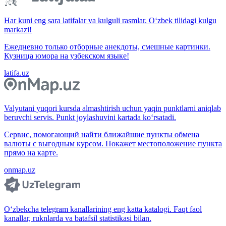
Har kuni eng sara latifalar va kulguli rasmlar. O‘zbek tilidagi kulgu
markazi!
Ежедневно только отборные анекдоты, смешные картинки.
Кузница юмора на узбекском языке!
latifa.uz
Valyutani yuqori kursda almashtirish uchun yaqin punktlarni aniqlab
beruvchi servis. Punkt joylashuvini kartada ko‘rsatadi.
Сервис, помогающий найти ближайшие пункты обмена
валюты с выгодным курсом. Покажет местоположение пункта
прямо на карте.
onmap.uz
O‘zbekcha telegram kanallarining eng katta katalogi. Faqt faol
kanallar, ruknlarda va batafsil statistikasi bilan.