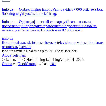
Imlo.uz — O'zbek tilining imlo lug'ati. Saytda 87 000 ortiq so'z bor.
So'zning to'g'ri yozilishini tekshiring.
Imlo.uz — Орфографический словарь узбекского языка
позволяющий проверить правописание узбекских слов на
латинице и кириллице. В базе более 87 000 слов.
imlo.uz
ibora.uz
salsa.uz
skripka.uz
slovo.uz
television.uz
vatt.uz
iboralar.uz
resumes.uz
havo.uz
Izoh.uz saytining bazasida jami
36 172
ta so‘z bor
Aloqa
Telegram
© Izoh.uz — O‘zbek tilining izohli lug‘ati, 2014–2026
Obuna
va
GoodGroup
loyihasi.
18+