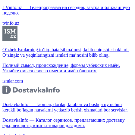
TVinfo.uz — Телепрограмма на сегодня, завтра и ближайшую
неделю.
tvinfo.uz
O‘zbek Ismlarning to‘liq, batafsil ma’nosi, kelib chiqishi, shakllari.
O‘zingiz va yaqinlaringizni ismlari ma’nosini bilib oling.
Полный смысл, происхождение, формы узбекских имён.
Узнайте смысл своего имени и имён близких.
ismlar.com
DostavkaInfo — Taomlar, dorilar, kitoblar va boshqa uy uchun
kerakli bo‘lagan narsalarni yetkazib berish xizmatlari bor servislar.
DostavkaInfo — Каталог сервисов, предлагающих доставку
еды, лекарств, книг и товаров для дома.