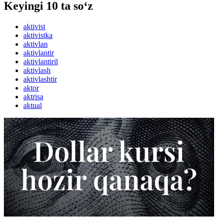
Keyingi 10 ta so‘z
aktivist
aktivistka
aktivlan
aktivlantir
aktivlantiril
aktivlash
aktivlashtir
aktor
aktrisa
aktual