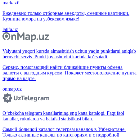
markazi!
Ежедневно только отборные анекдоты, смешные картинки.
Кузница юмора на узбекском языке!
latifa.uz
Valyutani yuqori kursda almashtirish uchun yaqin punktlarni aniqlab
beruvchi servis. Punkt joylashuvini kartada ko‘rsatadi.
Сервис, помогающий найти ближайшие пункты обмена
валюты с выгодным курсом. Покажет местоположение пункта
прямо на карте.
onmap.uz
O‘zbekcha telegram kanallarining eng katta katalogi. Faqt faol
kanallar, ruknlarda va batafsil statistikasi bilan.
Самый большой каталог телеграм каналов в Узбекистане.
Только активные каналы по категориям и с подробной