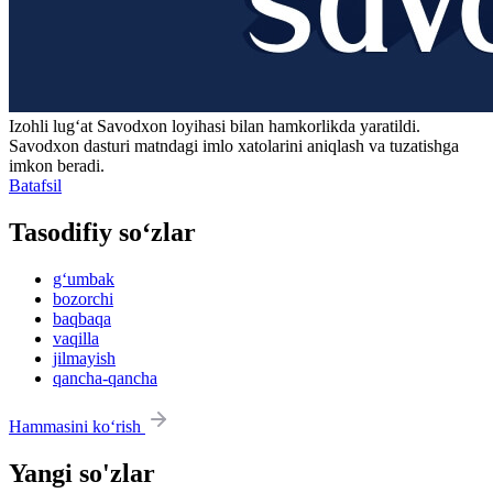
Izohli lugʻat
Savodxon
loyihasi bilan hamkorlikda yaratildi.
Savodxon dasturi matndagi imlo xatolarini aniqlash va tuzatishga
imkon beradi.
Batafsil
Tasodifiy so‘zlar
g‘umbak
bozorchi
baqbaqa
vaqilla
jilmayish
qancha-qancha
Hammasini ko‘rish
Yangi so'zlar