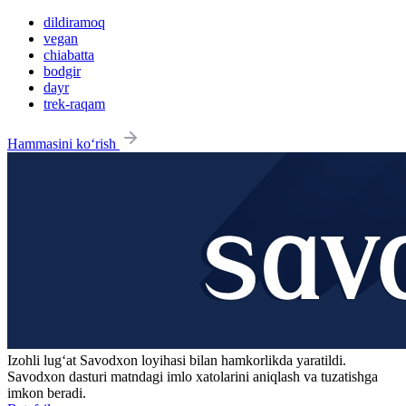
dildiramoq
vegan
chiabatta
bodgir
dayr
trek-raqam
Hammasini ko‘rish
Izohli lugʻat
Savodxon
loyihasi bilan hamkorlikda yaratildi.
Savodxon dasturi matndagi imlo xatolarini aniqlash va tuzatishga
imkon beradi.