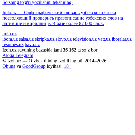
So'zning to'g'ri yozilishini tekshiring.
Imlo.uz — Орфографический словарь узбекского языка
позволяющий проверить правописание узбекских слов на
латинице и кириллице. В базе более 87 000 слов.
imlo.uz
ibora.uz
salsa.uz
skripka.uz
slovo.uz
television.uz
vatt.uz
iboralar.uz
resumes.uz
havo.uz
Izoh.uz saytining bazasida jami
36 162
ta so‘z bor
Aloqa
Telegram
© Izoh.uz — O‘zbek tilining izohli lug‘ati, 2014–2026
Obuna
va
GoodGroup
loyihasi.
18+