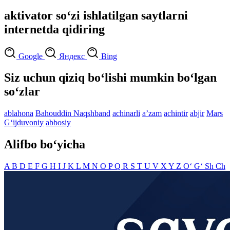
aktivator so‘zi ishlatilgan saytlarni
internetda qidiring
Google
Яндекс
Bing
Siz uchun qiziq bo‘lishi mumkin bo‘lgan
so‘zlar
ablahona
Bahouddin Naqshband
achinarli
aʼzam
achintir
abjir
Mars
G‘ijduvoniy
abbosiy
Alifbo bo‘yicha
A
B
D
E
F
G
H
I
J
K
L
M
N
O
P
Q
R
S
T
U
V
X
Y
Z
O‘
G‘
Sh
Ch