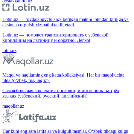
dostavkainfo.uz
Lotin.uz — foydalanuvchilarga berilgan matnni lotindan kirillga va
aksincha o‘girish xizmatini taklif etadi.
Lotin.uz — поможет транслитерировать с узбекской
кириллицы на латиницу и обратно. Легко!
lotin.uz
Maqol va naqllarning eng katta kolleksiyasi. Har bir maqol uchta
tilda (o‘zbek, rus, ingliz).
Самая большая коллекция пословиц и поговорок на трёх
языках (узбекский, русский, английский).
maqollar.uz
Har kuni eng sara latifalar va kulguli rasmlar. O‘zbek tilidagi kulgu