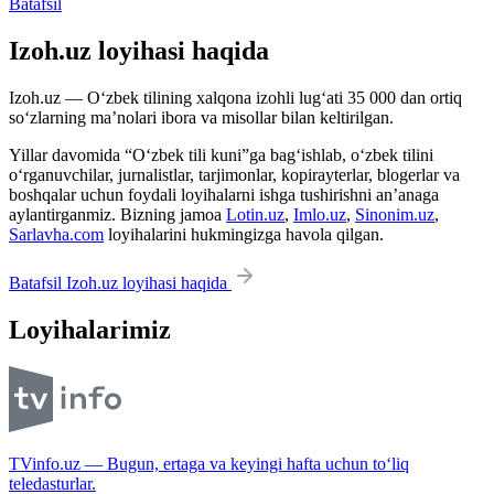
Batafsil
Izoh.uz loyihasi haqida
Izoh.uz — O‘zbek tilining xalqona izohli lug‘ati 35 000 dan ortiq
so‘zlarning ma’nolari ibora va misollar bilan keltirilgan.
Yillar davomida “O‘zbek tili kuni”ga bag‘ishlab, o‘zbek tilini
o‘rganuvchilar, jurnalistlar, tarjimonlar, kopirayterlar, blogerlar va
boshqalar uchun foydali loyihalarni ishga tushirishni an’anaga
aylantirganmiz. Bizning jamoa
Lotin.uz
,
Imlo.uz
,
Sinonim.uz
,
Sarlavha.com
loyihalarini hukmingizga havola qilgan.
Batafsil Izoh.uz loyihasi haqida
Loyihalarimiz
TVinfo.uz — Bugun, ertaga va keyingi hafta uchun to‘liq
teledasturlar.