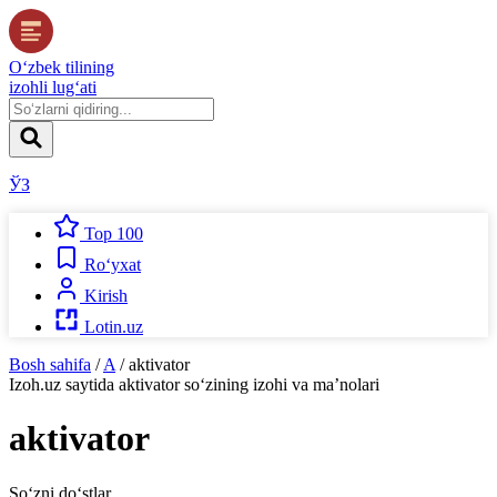
O‘zbek tilining
izohli lug‘ati
ЎЗ
Top 100
Ro‘yxat
Kirish
Lotin.uz
Bosh sahifa
/
A
/
aktivator
Izoh.uz
saytida
aktivator
so‘zining izohi va ma’nolari
aktivator
So‘zni do‘stlar