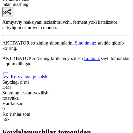
bilan ulashing
ot
Ximiyaviy reaksiyani tezlashtiruvchi, ferment yoki katalizator
aktivligini oshiruvchi modda.
AKTIVATOR
so‘zining sinonimlarini
Sinonim.uz
saytida qidirib
ko‘ring.
АКТИВАТОР
so‘zining kirillcha yozilishi
Lotin.uz
sayti tomonidan
taqdim qilingan.
Ro‘yxatga qo‘shish
Saytdagi o‘rni
4341
So‘zning teskari yozilishi
rotavitka
Harflar soni
9
Ko‘rishlar soni
563
Foydalanuvchilar tomonidan