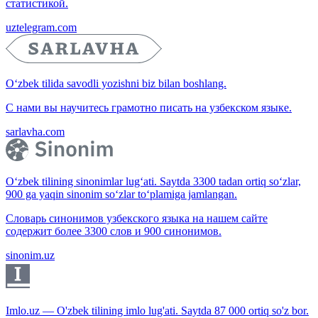
статистикой.
uztelegram.com
O‘zbek tilida savodli yozishni biz bilan boshlang.
С нами вы научитесь грамотно писать на узбекском языке.
sarlavha.com
O‘zbek tilining sinonimlar lug‘ati. Saytda 3300 tadan ortiq so‘zlar,
900 ga yaqin sinonim so‘zlar to‘plamiga jamlangan.
Словарь синонимов узбекского языка на нашем сайте
содержит более 3300 слов и 900 синонимов.
sinonim.uz
Imlo.uz — O'zbek tilining imlo lug'ati. Saytda 87 000 ortiq so'z bor.