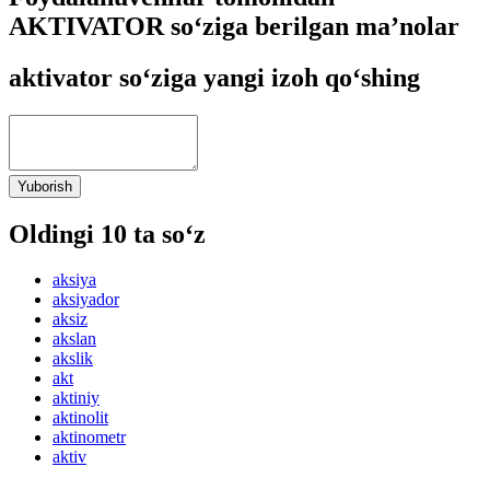
AKTIVATOR so‘ziga berilgan ma’nolar
aktivator so‘ziga yangi izoh qo‘shing
Yuborish
Oldingi 10 ta so‘z
aksiya
aksiyador
aksiz
akslan
akslik
akt
aktiniy
aktinolit
aktinometr
aktiv