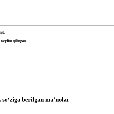
ing.
 taqdim qilingan.
so‘ziga berilgan ma’nolar