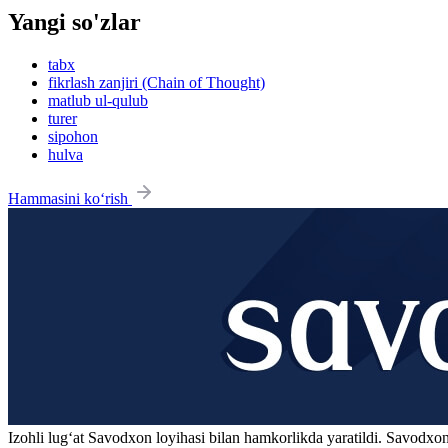
Yangi so'zlar
tabx
fikrlash zanjiri (Chain of Thought)
matlub ul-qulub
turer
sipohon
hulva
Hammasini ko‘rish
Izohli lugʻat
Savodxon
loyihasi bilan hamkorlikda yaratildi. Savodxon