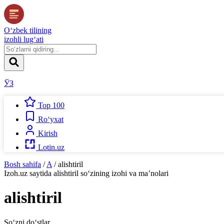
O‘zbek tilining
izohli lug‘ati
ЎЗ
Top 100
Ro‘yxat
Kirish
Lotin.uz
Bosh sahifa
/
A
/
alishtiril
Izoh.uz
saytida
alishtiril
so‘zining izohi va ma’nolari
alishtiril
So‘zni do‘stlar