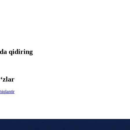
tda qidiring
‘zlar
hiqlantir