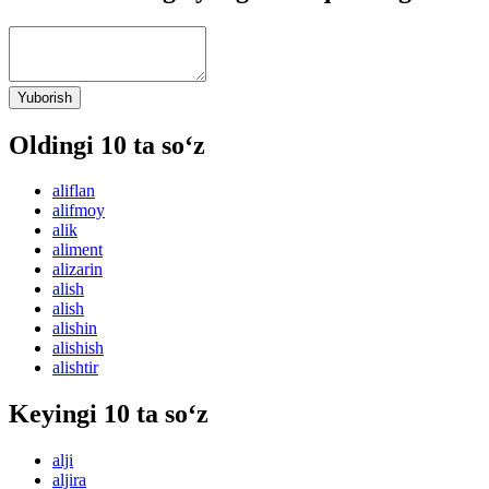
Yuborish
Oldingi 10 ta so‘z
aliflan
alifmoy
alik
aliment
alizarin
alish
alish
alishin
alishish
alishtir
Keyingi 10 ta so‘z
alji
aljira