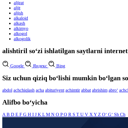
aljirat
aljit
aljish
alkaloid
alkash
alkimyo
alkogol
alkogolik
alishtiril so‘zi ishlatilgan saytlarni interne
Google
Яндекс
Bing
Siz uchun qiziq bo‘lishi mumkin bo‘lgan so
abdol
achchiqlash
acha
abituriyent
achimtir
abbat
abrishim
abro‘
achc
Alifbo bo‘yicha
A
B
D
E
F
G
H
I
J
K
L
M
N
O
P
Q
R
S
T
U
V
X
Y
Z
O‘
G‘
Sh
Ch