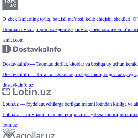
O‘zbek Ismlarning to‘liq, batafsil ma’nosi, kelib chiqishi, shakllari. O
Полный смысл, происхождение, формы узбекских имён. Узнайт
ismlar.com
DostavkaInfo — Taomlar, dorilar, kitoblar va boshqa uy uchun kerakli b
DostavkaInfo — Каталог сервисов, предлагающих доставку еды, 
dostavkainfo.uz
Lotin.uz — foydalanuvchilarga berilgan matnni lotindan kirillga va aksi
Lotin.uz — поможет транслитерировать с узбекской кириллицы 
lotin.uz