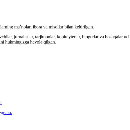
arning ma’nolari ibora va misollar bilan keltirilgan.
hilar, jurnalistlar, tarjimonlar, kopirayterlar, blogerlar va boshqalar u
ini hukmingizga havola qilgan.
.
еделю.