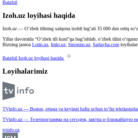
Batafsil
Izoh.uz loyihasi haqida
Izoh.uz — O‘zbek tilining xalqona izohli lug‘ati 35 000 dan ortiq so‘zl
Yillar davomida “O‘zbek tili kuni”ga bag‘ishlab, o‘zbek tilini o‘rganuvc
Bizning jamoa
Lotin.uz
,
Imlo.uz
,
Sinonim.uz
,
Sarlavha.com
loyihalar
Batafsil Izoh.uz loyihasi haqida
Loyihalarimiz
TVinfo.uz — Bugun, ertaga va keyingi hafta uchun to‘liq teledasturlar
TVinfo.uz — Телепрограмма на сегодня, завтра и ближайшую н
tvinfo.uz