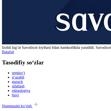
Izohli lugʻat
Savodxon
loyihasi bilan hamkorlikda yaratildi. Savodxon
Batafsil
Tasodifiy so‘zlar
semizo‘t
g‘azabli
guruch
sifatlash
etimologiya
buvi
Hammasini ko‘rish