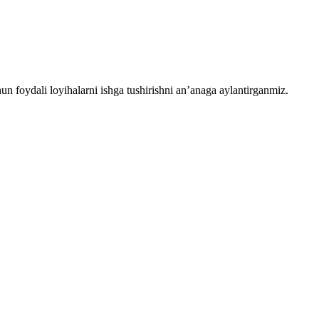
chun foydali loyihalarni ishga tushirishni an’anaga aylantirganmiz.