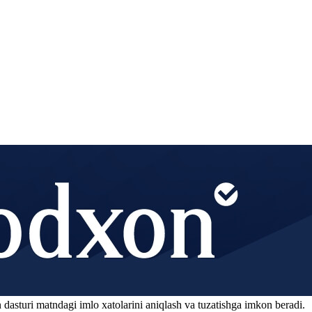
 dasturi matndagi imlo xatolarini aniqlash va tuzatishga imkon beradi.