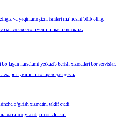
‘zingiz va yaqinlaringizni ismlari ma’nosini bilib oling.
е смысл своего имени и имён близких.
o‘lagan narsalarni yetkazib berish xizmatlari bor servislar.
лекарств, книг и товаров для дома.
ncha o‘girish xizmatini taklif etadi.
на латиницу и обратно. Легко!