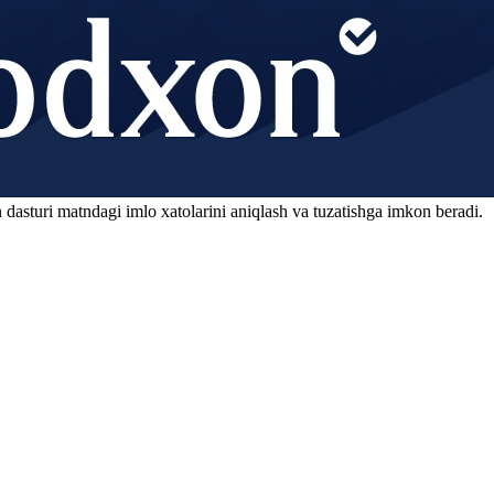
 dasturi matndagi imlo xatolarini aniqlash va tuzatishga imkon beradi.