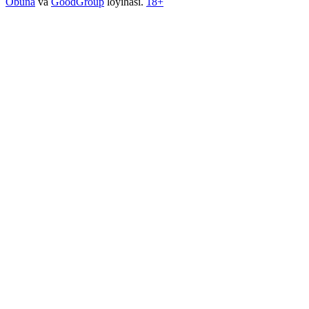
Obuna
va
GoodGroup
loyihasi.
18+