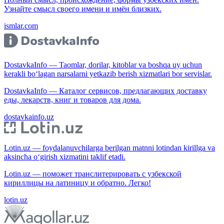
Узнайте смысл своего имени и имён близких.
ismlar.com
DostavkaInfo — Taomlar, dorilar, kitoblar va boshqa uy uchun
kerakli bo‘lagan narsalarni yetkazib berish xizmatlari bor servislar.
DostavkaInfo — Каталог сервисов, предлагающих доставку
еды, лекарств, книг и товаров для дома.
dostavkainfo.uz
Lotin.uz — foydalanuvchilarga berilgan matnni lotindan kirillga va
aksincha o‘girish xizmatini taklif etadi.
Lotin.uz — поможет транслитерировать с узбекской
кириллицы на латиницу и обратно. Легко!
lotin.uz