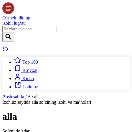
O‘zbek tilining
izohli lug‘ati
ЎЗ
Top 100
Ro‘yxat
Kirish
Lotin.uz
Bosh sahifa
/
A
/
alla
Izoh.uz
saytida
alla
so‘zining izohi va ma’nolari
alla
So‘zni do‘stlar