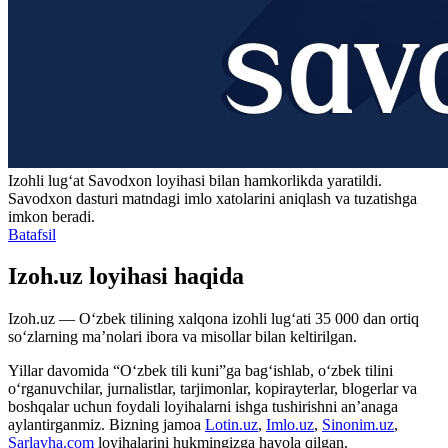
Izohli lugʻat
Savodxon
loyihasi bilan hamkorlikda yaratildi.
Savodxon dasturi matndagi imlo xatolarini aniqlash va tuzatishga
imkon beradi.
Batafsil
Izoh.uz loyihasi haqida
Izoh.uz — O‘zbek tilining xalqona izohli lug‘ati 35 000 dan ortiq
so‘zlarning ma’nolari ibora va misollar bilan keltirilgan.
Yillar davomida “O‘zbek tili kuni”ga bag‘ishlab, o‘zbek tilini
o‘rganuvchilar, jurnalistlar, tarjimonlar, kopirayterlar, blogerlar va
boshqalar uchun foydali loyihalarni ishga tushirishni an’anaga
aylantirganmiz. Bizning jamoa
Lotin.uz
,
Imlo.uz
,
Sinonim.uz
,
Sarlavha.com
loyihalarini hukmingizga havola qilgan.