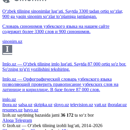
O‘zbek tilining sinonimlar lug‘ati. Saytda 3300 tadan ortiq so‘zlar,
900 ga yaqin sinonim so‘zlar to‘plamiga jamlangan.
Словарь синонимов узбекского языка на нашем сайте
содержит более 3300 слов и 900 синонимов.
sinonim.uz
Imlo.uz — O'zbek tilining imlo lug'ati. Saytda 87 000 ortiq so'z bor.
So'zning to'g'ri yozilishini tekshiring.
Imlo.uz — Орфографический словарь узбекского языка
позволяющий проверить правописание узбекских слов на
латинице и кириллице. В базе более 87 000 слов.
imlo.uz
ibora.uz
salsa.uz
skripka.uz
slovo.uz
television.uz
vatt.uz
iboralar.uz
resumes.uz
havo.uz
Izoh.uz saytining bazasida jami
36 172
ta so‘z bor
Aloqa
Telegram
© Izoh.uz — O‘zbek tilining izohli lug‘ati, 2014–2026