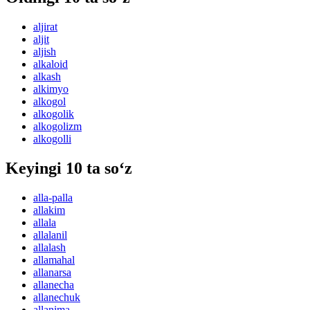
aljirat
aljit
aljish
alkaloid
alkash
alkimyo
alkogol
alkogolik
alkogolizm
alkogolli
Keyingi 10 ta so‘z
alla-palla
allakim
allala
allalanil
allalash
allamahal
allanarsa
allanecha
allanechuk
allanima