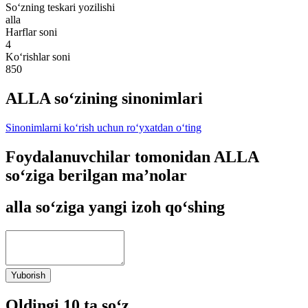
So‘zning teskari yozilishi
alla
Harflar soni
4
Ko‘rishlar soni
850
ALLA so‘zining sinonimlari
Sinonimlarni ko‘rish uchun ro‘yxatdan o‘ting
Foydalanuvchilar tomonidan ALLA
so‘ziga berilgan ma’nolar
alla so‘ziga yangi izoh qo‘shing
Yuborish
Oldingi 10 ta so‘z