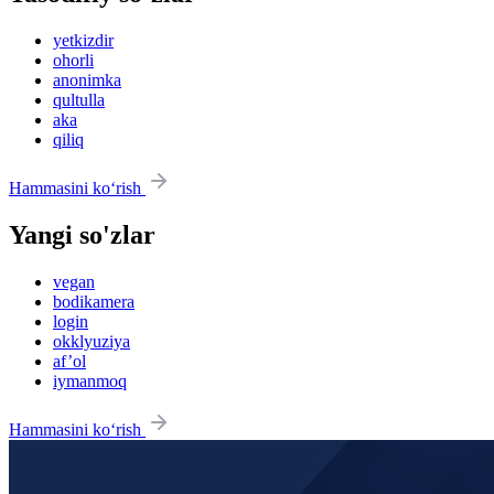
yetkizdir
ohorli
anonimka
qultulla
aka
qiliq
Hammasini ko‘rish
Yangi so'zlar
vegan
bodikamera
login
okklyuziya
af’ol
iymanmoq
Hammasini ko‘rish