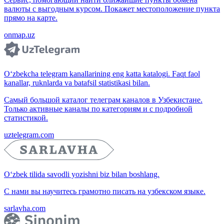
валюты с выгодным курсом. Покажет местоположение пункта
прямо на карте.
onmap.uz
O‘zbekcha telegram kanallarining eng katta katalogi. Faqt faol
kanallar, ruknlarda va batafsil statistikasi bilan.
Самый большой каталог телеграм каналов в Узбекистане.
Только активные каналы по категориям и с подробной
статистикой.
uztelegram.com
O‘zbek tilida savodli yozishni biz bilan boshlang.
С нами вы научитесь грамотно писать на узбекском языке.
sarlavha.com