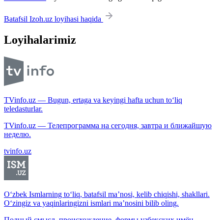
Batafsil Izoh.uz loyihasi haqida
Loyihalarimiz
TVinfo.uz — Bugun, ertaga va keyingi hafta uchun to‘liq
teledasturlar.
TVinfo.uz — Телепрограмма на сегодня, завтра и ближайшую
неделю.
tvinfo.uz
O‘zbek Ismlarning to‘liq, batafsil ma’nosi, kelib chiqishi, shakllari.
O‘zingiz va yaqinlaringizni ismlari ma’nosini bilib oling.
Полный смысл, происхождение, формы узбекских имён.