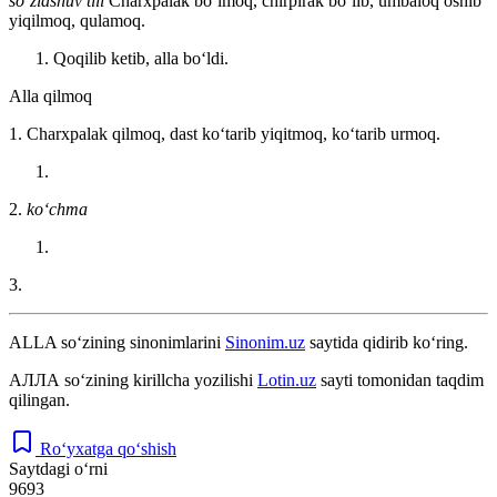
so‘zlashuv tili
Charxpalak boʻlmoq, chirpirak boʻlib, umbaloq oshib
yiqilmoq, qulamoq.
Qoqilib ketib, alla boʻldi.
Alla qilmoq
1. Charxpalak qilmoq, dast koʻtarib yiqitmoq, koʻtarib urmoq.
2.
koʻchma
3.
ALLA
so‘zining sinonimlarini
Sinonim.uz
saytida qidirib ko‘ring.
АЛЛА
so‘zining kirillcha yozilishi
Lotin.uz
sayti tomonidan taqdim
qilingan.
Ro‘yxatga qo‘shish
Saytdagi o‘rni
9693