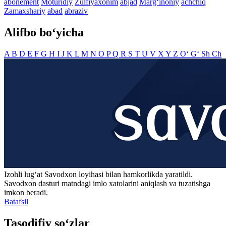
abonement
Moturidiy
Zulfiyaxonim
abjad
Marg‘inoniy
achchiq
Zamaxshariy
abad
abraziv
Alifbo bo‘yicha
A
B
D
E
F
G
H
I
J
K
L
M
N
O
P
Q
R
S
T
U
V
X
Y
Z
O‘
G‘
Sh
Ch
Izohli lugʻat
Savodxon
loyihasi bilan hamkorlikda yaratildi.
Savodxon dasturi matndagi imlo xatolarini aniqlash va tuzatishga
imkon beradi.
Batafsil
Tasodifiy so‘zlar