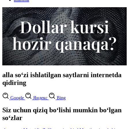
alla so‘zi ishlatilgan saytlarni internetda
qidiring
Google
Яндекс
Bing
Siz uchun qiziq bo‘lishi mumkin bo‘lgan
so‘zlar