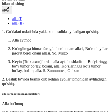
bilan ulashing
ot
alla (I)
alla (II)
1. Goʻdakni uxlatishda yakkaxon usulida aytiladigan qoʻshiq.
Alla aytmoq.
Koʻnglimga bitmas farogʻat berdi onam allasi, Boʻronli yillar
jasorat berdi onam allasi.
Yo. Mirzo
Keyin [Toʻxtaxon] birdan alla ayta boshladi: — Boʻylaringga
boʻy tumor boʻlay, bolam, alla, Koʻzlaringga koʻz tumor
boʻlay, bolam, alla.
S. Zunnunova, Gulxan
2. Beshik toʻyida beshik olib kelgan ayollar tomonidan aytiladigan
qoʻshiq.
alla
soʻzi qatnashgan jumlalar:
Alla boʻlmoq