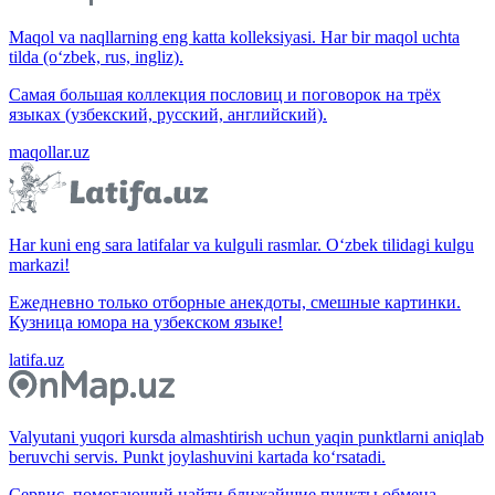
Maqol va naqllarning eng katta kolleksiyasi. Har bir maqol uchta
tilda (o‘zbek, rus, ingliz).
Самая большая коллекция пословиц и поговорок на трёх
языках (узбекский, русский, английский).
maqollar.uz
Har kuni eng sara latifalar va kulguli rasmlar. O‘zbek tilidagi kulgu
markazi!
Ежедневно только отборные анекдоты, смешные картинки.
Кузница юмора на узбекском языке!
latifa.uz
Valyutani yuqori kursda almashtirish uchun yaqin punktlarni aniqlab
beruvchi servis. Punkt joylashuvini kartada ko‘rsatadi.
Сервис, помогающий найти ближайшие пункты обмена