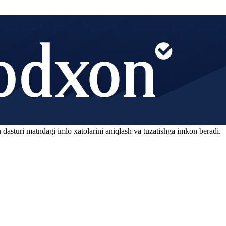
 dasturi matndagi imlo xatolarini aniqlash va tuzatishga imkon beradi.