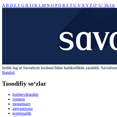
A
B
D
E
F
G
H
I
J
K
L
M
N
O
P
Q
R
S
T
U
V
X
Y
Z
O‘
G‘
Sh
Ch
Izohli lugʻat
Savodxon
loyihasi bilan hamkorlikda yaratildi. Savodxon
Batafsil
Tasodifiy so‘zlar
bolsheviklashtir
rentgen
motamsaro
agregatxona
komissarlik