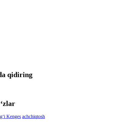
da qidiring
‘zlar
rg‘i Kenges
achchiqtosh