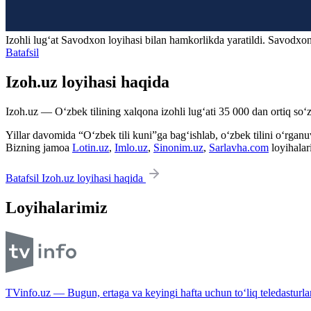
Izohli lugʻat
Savodxon
loyihasi bilan hamkorlikda yaratildi. Savodxon
Batafsil
Izoh.uz loyihasi haqida
Izoh.uz — O‘zbek tilining xalqona izohli lug‘ati 35 000 dan ortiq so‘zl
Yillar davomida “O‘zbek tili kuni”ga bag‘ishlab, o‘zbek tilini o‘rganuvc
Bizning jamoa
Lotin.uz
,
Imlo.uz
,
Sinonim.uz
,
Sarlavha.com
loyihalar
Batafsil Izoh.uz loyihasi haqida
Loyihalarimiz
TVinfo.uz — Bugun, ertaga va keyingi hafta uchun to‘liq teledasturlar