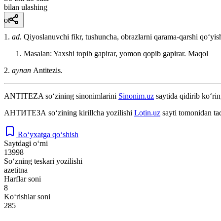
bilan ulashing
ot
1.
ad.
Qiyoslanuvchi fikr, tushuncha, obrazlarni qarama-qarshi qoʻyish
Masalan: Yaxshi topib gapirar, yomon qopib gapirar.
Maqol
2.
aynan
Antitezis.
ANTITEZA
so‘zining sinonimlarini
Sinonim.uz
saytida qidirib ko‘rin
АНТИТЕЗА
so‘zining kirillcha yozilishi
Lotin.uz
sayti tomonidan ta
Ro‘yxatga qo‘shish
Saytdagi o‘rni
13998
So‘zning teskari yozilishi
azetitna
Harflar soni
8
Ko‘rishlar soni
285