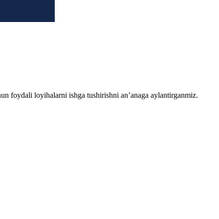
chun foydali loyihalarni ishga tushirishni an’anaga aylantirganmiz.