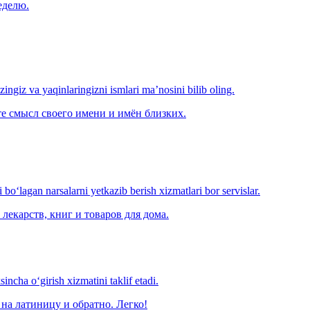
еделю.
‘zingiz va yaqinlaringizni ismlari ma’nosini bilib oling.
е смысл своего имени и имён близких.
o‘lagan narsalarni yetkazib berish xizmatlari bor servislar.
лекарств, книг и товаров для дома.
ncha o‘girish xizmatini taklif etadi.
на латиницу и обратно. Легко!