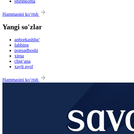
shirinkoma
Hammasini ko‘rish
Yangi so'zlar
anborkashlig‘
fabbing
ponsadboshi
xirqa
chig‘ana
xayli ayol
Hammasini ko‘rish