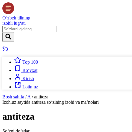
O‘zbek tilining
izohli lug‘ati
ЎЗ
Top 100
Ro‘yxat
Kirish
Lotin.uz
Bosh sahifa
/
A
/
antiteza
Izoh.uz
saytida
antiteza
so‘zining izohi va ma’nolari
antiteza
So‘zni do‘stlar