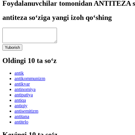
Foydalanuvchilar tomonidan ANTITEZA so
antiteza so‘ziga yangi izoh qo‘shing
Yuborish
Oldingi 10 ta so‘z
antik
antikommunizm
antikvar
antinomiya
antipatiya
antiqa
antiqiy
antisemitizm
antitana
antitelo
Keyingi 10 ta so‘z