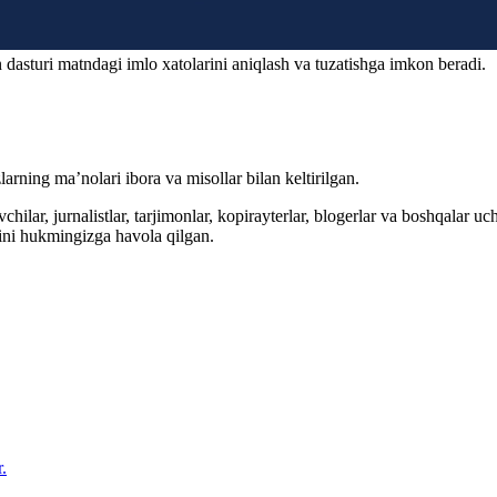
 dasturi matndagi imlo xatolarini aniqlash va tuzatishga imkon beradi.
arning ma’nolari ibora va misollar bilan keltirilgan.
hilar, jurnalistlar, tarjimonlar, kopirayterlar, blogerlar va boshqalar u
ini hukmingizga havola qilgan.
.