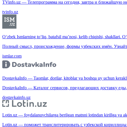
TVinfo.uz — Телепрограмма на сегодня, завтра и ближайшую н
tvinfo.uz
O‘zbek Ismlarning to‘liq, batafsil ma’nosi, kelib chiqishi, shakllari. O
Полный смысл, происхождение, формы узбекских имён. Узнайт
ismlar.com
DostavkaInfo — Taomlar, dorilar, kitoblar va boshqa uy uchun kerakli b
DostavkaInfo — Каталог сервисов, предлагающих доставку еды, 
dostavkainfo.uz
Lotin.uz — foydalanuvchilarga berilgan matnni lotindan kirillga va aksi
Lotin.uz — поможет транслитерировать с узбекской кириллицы 