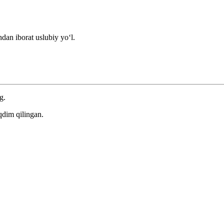
dan iborat uslubiy yoʻl.
g.
qdim qilingan.