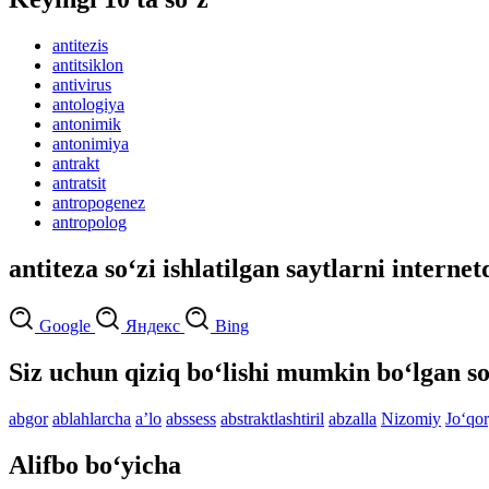
antitezis
antitsiklon
antivirus
antologiya
antonimik
antonimiya
antrakt
antratsit
antropogenez
antropolog
antiteza so‘zi ishlatilgan saytlarni internet
Google
Яндекс
Bing
Siz uchun qiziq bo‘lishi mumkin bo‘lgan so
abgor
ablahlarcha
aʼlo
abssess
abstraktlashtiril
abzalla
Nizomiy
Jo‘qo
Alifbo bo‘yicha