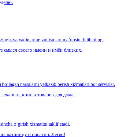
еделю.
‘zingiz va yaqinlaringizni ismlari ma’nosini bilib oling.
е смысл своего имени и имён близких.
o‘lagan narsalarni yetkazib berish xizmatlari bor servislar.
лекарств, книг и товаров для дома.
ncha o‘girish xizmatini taklif etadi.
на латиницу и обратно. Легко!