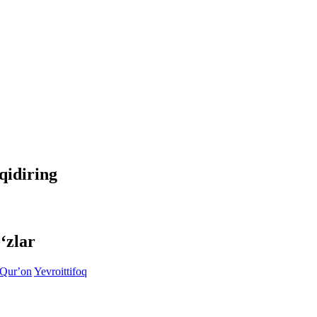
 qidiring
‘zlar
Qurʼon
Yevroittifoq