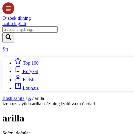
O‘zbek tilining
izohli lug‘ati
ЎЗ
Top 100
Ro‘yxat
Kirish
Lotin.uz
Bosh sahifa
/
A
/
arilla
Izoh.uz
saytida
arilla
so‘zining izohi va ma’nolari
arilla
So‘zni do‘stlar