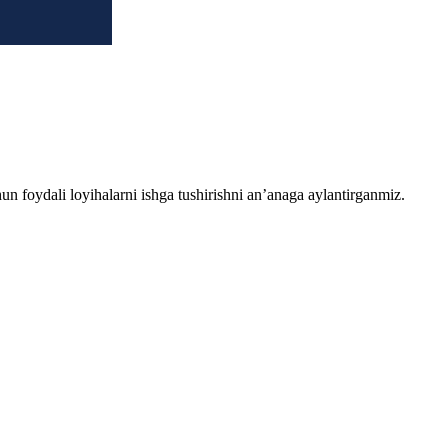
chun foydali loyihalarni ishga tushirishni an’anaga aylantirganmiz.