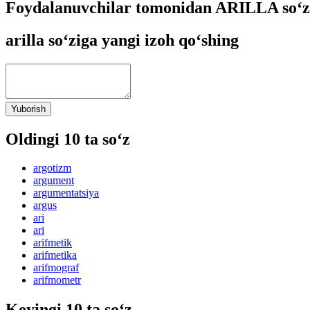
Foydalanuvchilar tomonidan ARILLA so‘zi
arilla so‘ziga yangi izoh qo‘shing
Yuborish
Oldingi 10 ta so‘z
argotizm
argument
argumentatsiya
argus
ari
ari
arifmetik
arifmetika
arifmograf
arifmometr
Keyingi 10 ta so‘z