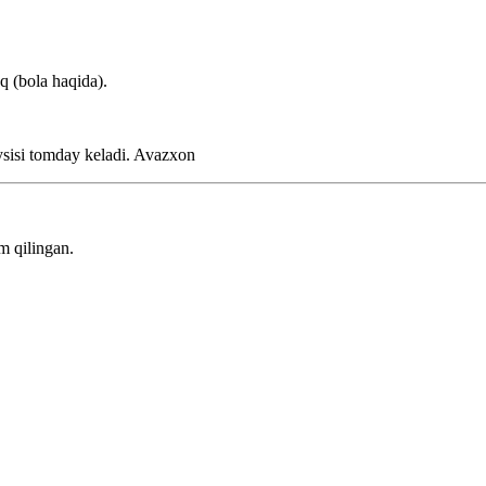
q (bola haqida).
ysisi tomday keladi.
Avazxon
m qilingan.