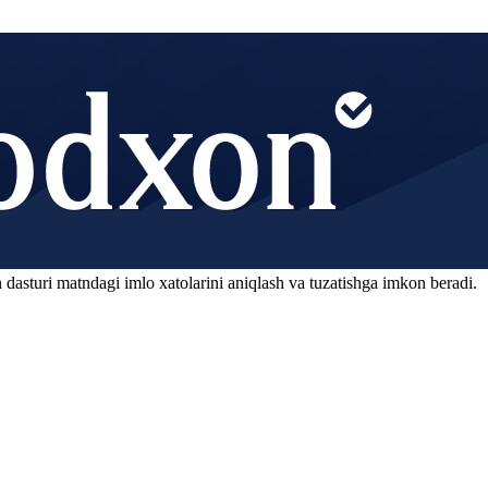
 dasturi matndagi imlo xatolarini aniqlash va tuzatishga imkon beradi.