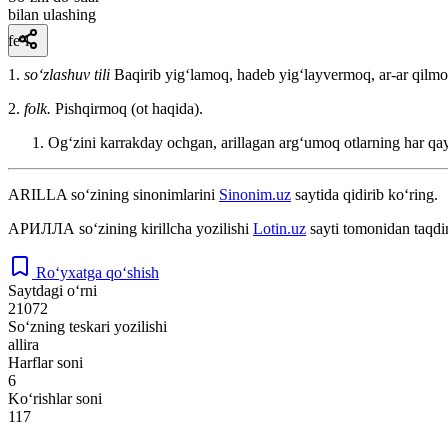
bilan ulashing
fe’l
1.
so‘zlashuv tili
Baqirib yigʻlamoq, hadeb yigʻlayvermoq, ar-ar qilmo
2.
folk.
Pishqirmoq (ot haqida).
Ogʻzini karrakday ochgan, arillagan argʻumoq otlarning har qa
ARILLA
so‘zining sinonimlarini
Sinonim.uz
saytida qidirib ko‘ring.
АРИЛЛА
so‘zining kirillcha yozilishi
Lotin.uz
sayti tomonidan taqdi
Ro‘yxatga qo‘shish
Saytdagi o‘rni
21072
So‘zning teskari yozilishi
allira
Harflar soni
6
Ko‘rishlar soni
117