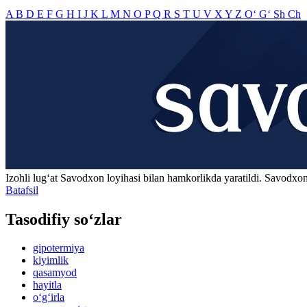
A
B
D
E
F
G
H
I
J
K
L
M
N
O
P
Q
R
S
T
U
V
X
Y
Z
O‘
G‘
Sh
Ch
Izohli lugʻat
Savodxon
loyihasi bilan hamkorlikda yaratildi. Savodxon
Batafsil
Tasodifiy so‘zlar
gipotermiya
kiyimlik
qasamyod
hayitla
o‘g‘irla