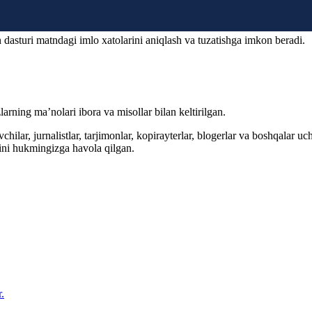
 dasturi matndagi imlo xatolarini aniqlash va tuzatishga imkon beradi.
arning ma’nolari ibora va misollar bilan keltirilgan.
hilar, jurnalistlar, tarjimonlar, kopirayterlar, blogerlar va boshqalar u
ini hukmingizga havola qilgan.
.