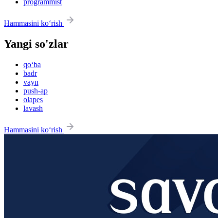
programmist
Hammasini ko‘rish
Yangi so'zlar
qo‘ba
badr
vayn
push-ap
olapes
lavash
Hammasini ko‘rish