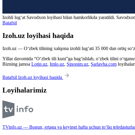
Izohli lugʻat
Savodxon
loyihasi bilan hamkorlikda yaratildi. Savodxon
Batafsil
Izoh.uz loyihasi haqida
Izoh.uz — O‘zbek tilining xalqona izohli lug‘ati 35 000 dan ortiq so‘zl
Yillar davomida “O‘zbek tili kuni”ga bag‘ishlab, o‘zbek tilini o‘rganuvc
Bizning jamoa
Lotin.uz
,
Imlo.uz
,
Sinonim.uz
,
Sarlavha.com
loyihalar
Batafsil Izoh.uz loyihasi haqida
Loyihalarimiz
TVinfo.uz — Bugun, ertaga va keyingi hafta uchun to‘liq teledasturlar