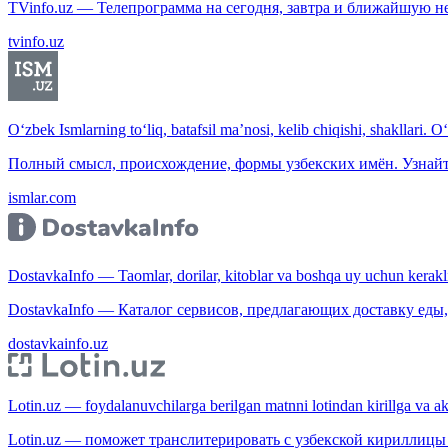
TVinfo.uz — Телепрограмма на сегодня, завтра и ближайшую н
tvinfo.uz
O‘zbek Ismlarning to‘liq, batafsil ma’nosi, kelib chiqishi, shakllari. O
Полный смысл, происхождение, формы узбекских имён. Узнайт
ismlar.com
DostavkaInfo — Taomlar, dorilar, kitoblar va boshqa uy uchun kerakli b
DostavkaInfo — Каталог сервисов, предлагающих доставку еды, 
dostavkainfo.uz
Lotin.uz — foydalanuvchilarga berilgan matnni lotindan kirillga va aksi
Lotin.uz — поможет транслитерировать с узбекской кириллицы 