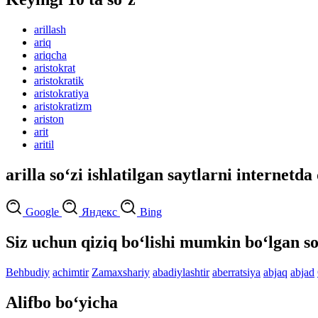
arillash
ariq
ariqcha
aristokrat
aristokratik
aristokratiya
aristokratizm
ariston
arit
aritil
arilla so‘zi ishlatilgan saytlarni internetda
Google
Яндекс
Bing
Siz uchun qiziq bo‘lishi mumkin bo‘lgan so
Behbudiy
achimtir
Zamaxshariy
abadiylashtir
aberratsiya
abjaq
abjad
Alifbo bo‘yicha