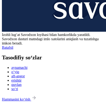
Izohli lugʻat
Savodxon
loyihasi bilan hamkorlikda yaratildi.
Savodxon dasturi matndagi imlo xatolarini aniqlash va tuzatishga
imkon beradi.
Batafsil
Tasodifiy so‘zlar
aynamachi
o‘yiq
aft-angor
erishtir
quvlan
so‘ri
Hammasini ko‘rish