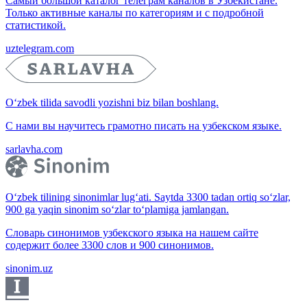
Самый большой каталог телеграм каналов в Узбекистане.
Только активные каналы по категориям и с подробной
статистикой.
uztelegram.com
O‘zbek tilida savodli yozishni biz bilan boshlang.
С нами вы научитесь грамотно писать на узбекском языке.
sarlavha.com
O‘zbek tilining sinonimlar lug‘ati. Saytda 3300 tadan ortiq so‘zlar,
900 ga yaqin sinonim so‘zlar to‘plamiga jamlangan.
Словарь синонимов узбекского языка на нашем сайте
содержит более 3300 слов и 900 синонимов.
sinonim.uz