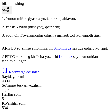
bilan ulashing
ot
1. Yunon mifologiyasida yuzta koʻzli pahlavon;
2.
kt.esk.
Ziyrak (hushyor), qoʻriqchi;
3.
zool.
Qirgʻovulsimonlar oilasiga mansub xol-xol qanotli qush.
ARGUS
so‘zining sinonimlarini
Sinonim.uz
saytida qidirib ko‘ring.
АРГУС
so‘zining kirillcha yozilishi
Lotin.uz
sayti tomonidan
taqdim qilingan.
Ro‘yxatga qo‘shish
Saytdagi o‘rni
4394
So‘zning teskari yozilishi
sugra
Harflar soni
5
Ko‘rishlar soni
534