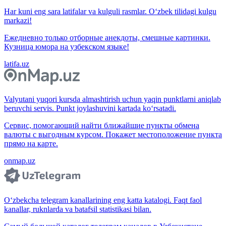
Har kuni eng sara latifalar va kulguli rasmlar. O‘zbek tilidagi kulgu
markazi!
Ежедневно только отборные анекдоты, смешные картинки.
Кузница юмора на узбекском языке!
latifa.uz
Valyutani yuqori kursda almashtirish uchun yaqin punktlarni aniqlab
beruvchi servis. Punkt joylashuvini kartada ko‘rsatadi.
Сервис, помогающий найти ближайшие пункты обмена
валюты с выгодным курсом. Покажет местоположение пункта
прямо на карте.
onmap.uz
O‘zbekcha telegram kanallarining eng katta katalogi. Faqt faol
kanallar, ruknlarda va batafsil statistikasi bilan.