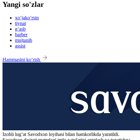
Yangi so'zlar
xo‘jako‘rsin
tiynat
g‘asb
barber
mujtanib
assist
Hammasini ko‘rish
Izohli lugʻat
Savodxon
loyihasi bilan hamkorlikda yaratildi.
Savodxon dasturi matndagi imlo xatolarini aniqlash va tuzatishga