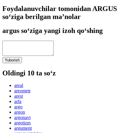
Foydalanuvchilar tomonidan ARGUS
so‘ziga berilgan ma’nolar
argus so‘ziga yangi izoh qo‘shing
Yuborish
Oldingi 10 ta so‘z
areal
areometr
arest
arfa
argo
argon
argonavt
argotizm
argument