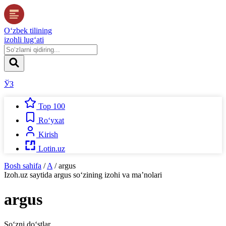
O‘zbek tilining
izohli lug‘ati
ЎЗ
Top 100
Ro‘yxat
Kirish
Lotin.uz
Bosh sahifa
/
A
/
argus
Izoh.uz
saytida
argus
so‘zining izohi va ma’nolari
argus
So‘zni do‘stlar