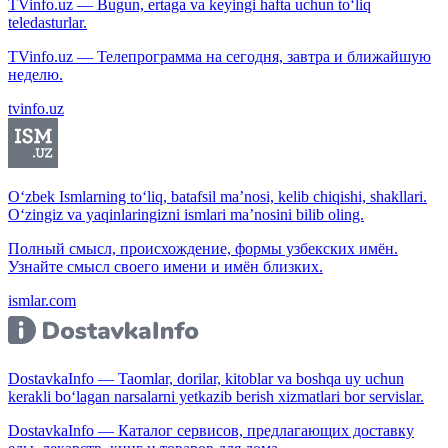
TVinfo.uz — Bugun, ertaga va keyingi hafta uchun to‘liq
teledasturlar.
TVinfo.uz — Телепрограмма на сегодня, завтра и ближайшую
неделю.
tvinfo.uz
O‘zbek Ismlarning to‘liq, batafsil ma’nosi, kelib chiqishi, shakllari.
O‘zingiz va yaqinlaringizni ismlari ma’nosini bilib oling.
Полный смысл, происхождение, формы узбекских имён.
Узнайте смысл своего имени и имён близких.
ismlar.com
DostavkaInfo — Taomlar, dorilar, kitoblar va boshqa uy uchun
kerakli bo‘lagan narsalarni yetkazib berish xizmatlari bor servislar.
DostavkaInfo — Каталог сервисов, предлагающих доставку