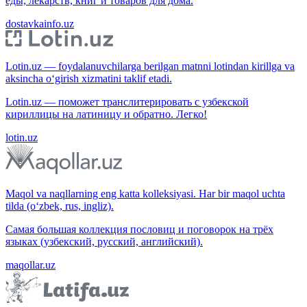
еды, лекарств, книг и товаров для дома.
dostavkainfo.uz
Lotin.uz — foydalanuvchilarga berilgan matnni lotindan kirillga va
aksincha o‘girish xizmatini taklif etadi.
Lotin.uz — поможет транслитерировать с узбекской
кириллицы на латиницу и обратно. Легко!
lotin.uz
Maqol va naqllarning eng katta kolleksiyasi. Har bir maqol uchta
tilda (o‘zbek, rus, ingliz).
Самая большая коллекция пословиц и поговорок на трёх
языках (узбекский, русский, английский).
maqollar.uz