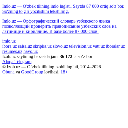
Imlo.uz — O'zbek tilining imlo lug'ati. Saytda 87 000 ortiq so'z bor.
So'zning to'g'ri yozilishini tekshiring.
Imlo.uz — Орфографический словарь узбекского языка
позволяющий проверить правописание узбекских слов на
латинице и кириллице. В базе более 87 000 слов.
imlo.uz
ibora.uz
salsa.uz
skripka.uz
slovo.uz
television.uz
vatt.uz
iboralar.uz
resumes.uz
havo.uz
Izoh.uz saytining bazasida jami
36 172
ta so‘z bor
Aloqa
Telegram
© Izoh.uz — O‘zbek tilining izohli lug‘ati, 2014–2026
Obuna
va
GoodGroup
loyihasi.
18+