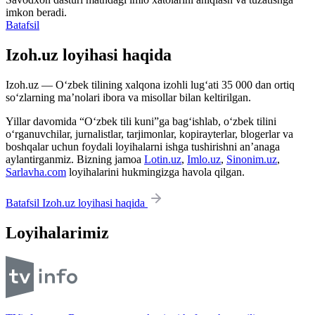
imkon beradi.
Batafsil
Izoh.uz loyihasi haqida
Izoh.uz — O‘zbek tilining xalqona izohli lug‘ati 35 000 dan ortiq
so‘zlarning ma’nolari ibora va misollar bilan keltirilgan.
Yillar davomida “O‘zbek tili kuni”ga bag‘ishlab, o‘zbek tilini
o‘rganuvchilar, jurnalistlar, tarjimonlar, kopirayterlar, blogerlar va
boshqalar uchun foydali loyihalarni ishga tushirishni an’anaga
aylantirganmiz. Bizning jamoa
Lotin.uz
,
Imlo.uz
,
Sinonim.uz
,
Sarlavha.com
loyihalarini hukmingizga havola qilgan.
Batafsil Izoh.uz loyihasi haqida
Loyihalarimiz