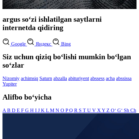
argus so‘zi ishlatilgan saytlarni
internetda qidiring
Google
Яндекс
Bing
Siz uchun qiziq bo‘lishi mumkin bo‘lgan
so‘zlar
Nizomiy
achimsiq
Saturn
abzalla
abituriyent
abssess
acha
abssissa
Yupiter
Alifbo bo‘yicha
A
B
D
E
F
G
H
I
J
K
L
M
N
O
P
Q
R
S
T
U
V
X
Y
Z
O‘
G‘
Sh
Ch