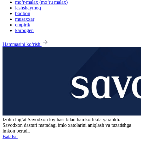
mo‘r-malax (mo‘ru malax)
lashshaymoq
bodbon
musaxxar
empirik
karbogen
Hammasini ko‘rish
Izohli lugʻat
Savodxon
loyihasi bilan hamkorlikda yaratildi.
Savodxon dasturi matndagi imlo xatolarini aniqlash va tuzatishga
imkon beradi.
Batafsil