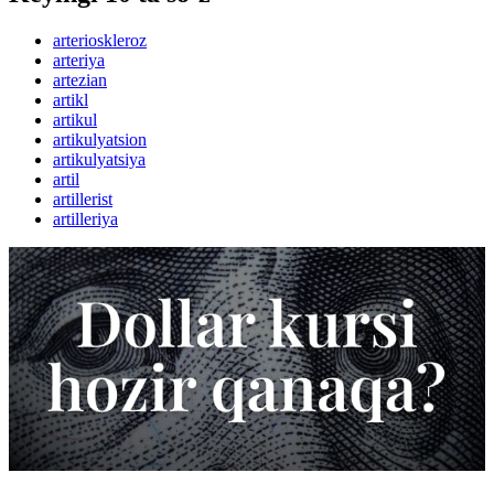
arterioskleroz
arteriya
artezian
artikl
artikul
artikulyatsion
artikulyatsiya
artil
artillerist
artilleriya