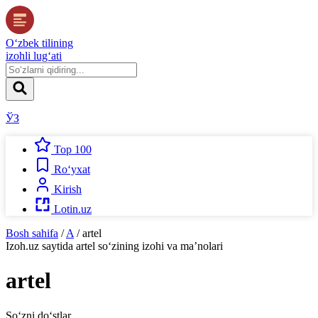
O‘zbek tilining
izohli lug‘ati
ЎЗ
Top 100
Ro‘yxat
Kirish
Lotin.uz
Bosh sahifa
/
A
/
artel
Izoh.uz
saytida
artel
so‘zining izohi va ma’nolari
artel
So‘zni do‘stlar