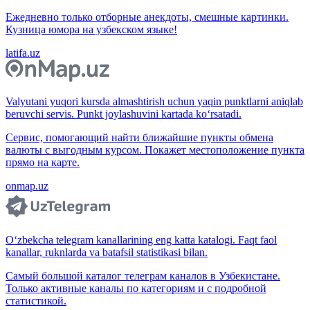
Ежедневно только отборные анекдоты, смешные картинки.
Кузница юмора на узбекском языке!
latifa.uz
Valyutani yuqori kursda almashtirish uchun yaqin punktlarni aniqlab
beruvchi servis. Punkt joylashuvini kartada ko‘rsatadi.
Сервис, помогающий найти ближайшие пункты обмена
валюты с выгодным курсом. Покажет местоположение пункта
прямо на карте.
onmap.uz
O‘zbekcha telegram kanallarining eng katta katalogi. Faqt faol
kanallar, ruknlarda va batafsil statistikasi bilan.
Самый большой каталог телеграм каналов в Узбекистане.
Только активные каналы по категориям и с подробной
статистикой.