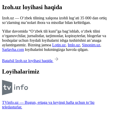
Izoh.uz loyihasi haqida
Izoh.uz — O‘zbek tilining xalqona izohli lug‘ati 35 000 dan ortiq
so‘zlarning ma’nolari ibora va misollar bilan keltirilgan.
Yillar davomida “O‘zbek tili kuni”ga bag‘ishlab, o‘zbek tilini
o‘rganuvchilar, jurnalistlar, tarjimonlar, kopirayterlar, blogerlar va
boshqalar uchun foydali loyihalarni ishga tushirishni an’anaga
aylantirganmiz. Bizning jamoa
Lotin.uz
,
Imlo.uz
,
Sinonim.uz
,
Sarlavha.com
loyihalarini hukmingizga havola qilgan.
Batafsil Izoh.uz loyihasi haqida
Loyihalarimiz
TVinfo.uz — Bugun, ertaga va keyingi hafta uchun to‘liq
teledasturlar.