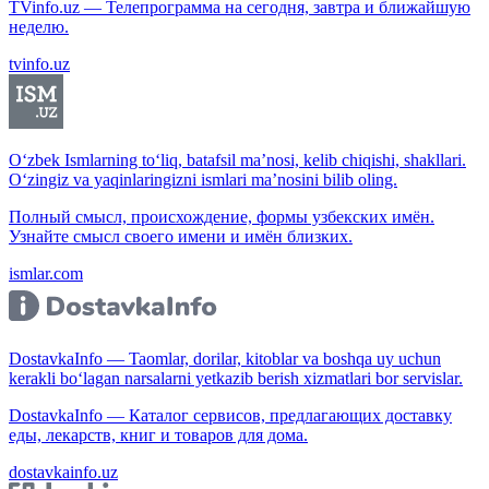
TVinfo.uz — Телепрограмма на сегодня, завтра и ближайшую
неделю.
tvinfo.uz
O‘zbek Ismlarning to‘liq, batafsil ma’nosi, kelib chiqishi, shakllari.
O‘zingiz va yaqinlaringizni ismlari ma’nosini bilib oling.
Полный смысл, происхождение, формы узбекских имён.
Узнайте смысл своего имени и имён близких.
ismlar.com
DostavkaInfo — Taomlar, dorilar, kitoblar va boshqa uy uchun
kerakli bo‘lagan narsalarni yetkazib berish xizmatlari bor servislar.
DostavkaInfo — Каталог сервисов, предлагающих доставку
еды, лекарств, книг и товаров для дома.
dostavkainfo.uz