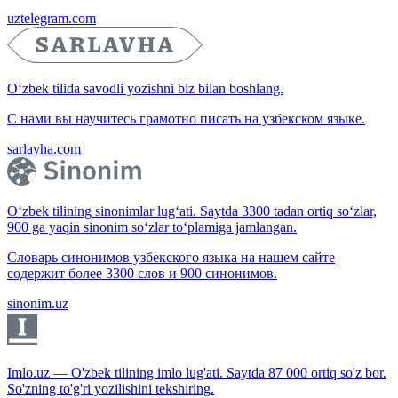
uztelegram.com
O‘zbek tilida savodli yozishni biz bilan boshlang.
С нами вы научитесь грамотно писать на узбекском языке.
sarlavha.com
O‘zbek tilining sinonimlar lug‘ati. Saytda 3300 tadan ortiq so‘zlar,
900 ga yaqin sinonim so‘zlar to‘plamiga jamlangan.
Словарь синонимов узбекского языка на нашем сайте
содержит более 3300 слов и 900 синонимов.
sinonim.uz
Imlo.uz — O'zbek tilining imlo lug'ati. Saytda 87 000 ortiq so'z bor.
So'zning to'g'ri yozilishini tekshiring.