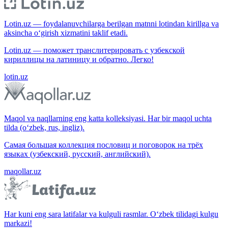
Lotin.uz — foydalanuvchilarga berilgan matnni lotindan kirillga va
aksincha o‘girish xizmatini taklif etadi.
Lotin.uz — поможет транслитерировать с узбекской
кириллицы на латиницу и обратно. Легко!
lotin.uz
Maqol va naqllarning eng katta kolleksiyasi. Har bir maqol uchta
tilda (o‘zbek, rus, ingliz).
Самая большая коллекция пословиц и поговорок на трёх
языках (узбекский, русский, английский).
maqollar.uz
Har kuni eng sara latifalar va kulguli rasmlar. O‘zbek tilidagi kulgu
markazi!