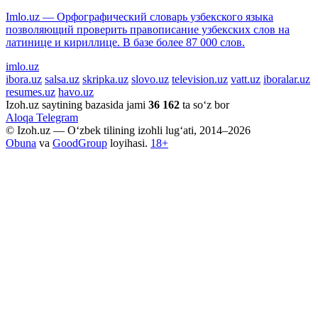
Imlo.uz — Орфографический словарь узбекского языка
позволяющий проверить правописание узбекских слов на
латинице и кириллице. В базе более 87 000 слов.
imlo.uz
ibora.uz
salsa.uz
skripka.uz
slovo.uz
television.uz
vatt.uz
iboralar.uz
resumes.uz
havo.uz
Izoh.uz saytining bazasida jami
36 162
ta so‘z bor
Aloqa
Telegram
© Izoh.uz — O‘zbek tilining izohli lug‘ati, 2014–2026
Obuna
va
GoodGroup
loyihasi.
18+