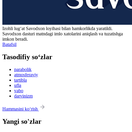
Izohli lugʻat
Savodxon
loyihasi bilan hamkorlikda yaratildi.
Savodxon dasturi matndagi imlo xatolarini aniqlash va tuzatishga
imkon beradi.
Batafsil
Tasodifiy so‘zlar
parabolik
atmosferaviy
tartibla
ufla
vabo
darvinizm
Hammasini ko‘rish
Yangi so'zlar