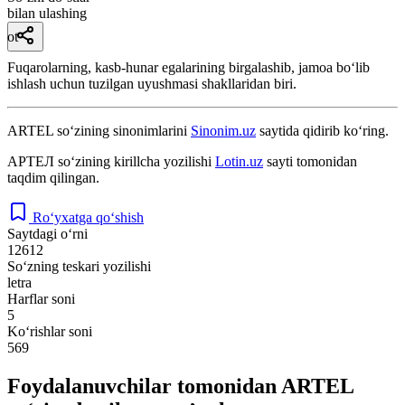
bilan ulashing
ot
Fuqarolarning, kasb-hunar egalarining birgalashib, jamoa boʻlib
ishlash uchun tuzilgan uyushmasi shakllaridan biri.
ARTEL
so‘zining sinonimlarini
Sinonim.uz
saytida qidirib ko‘ring.
АРТЕЛ
so‘zining kirillcha yozilishi
Lotin.uz
sayti tomonidan
taqdim qilingan.
Ro‘yxatga qo‘shish
Saytdagi o‘rni
12612
So‘zning teskari yozilishi
letra
Harflar soni
5
Ko‘rishlar soni
569
Foydalanuvchilar tomonidan ARTEL