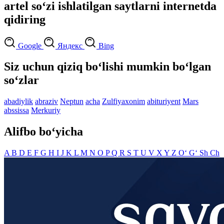
artel so‘zi ishlatilgan saytlarni internetda
qidiring
Google
Яндекс
Bing
Siz uchun qiziq bo‘lishi mumkin bo‘lgan
so‘zlar
abadiylik
abraziv
Neptun
acha
Zulfiyaxonim
abituriyent
Mars
abssissa
Merkuriy
Alifbo bo‘yicha
A
B
D
E
F
G
H
I
J
K
L
M
N
O
P
Q
R
S
T
U
V
X
Y
Z
O‘
G‘
Sh
Ch