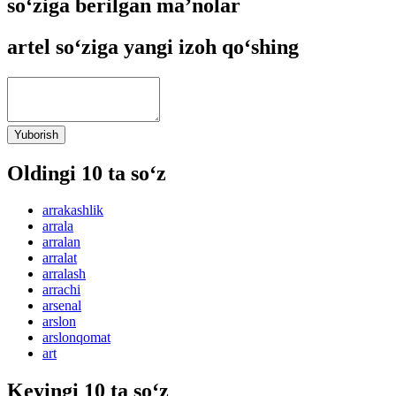
so‘ziga berilgan ma’nolar
artel so‘ziga yangi izoh qo‘shing
Yuborish
Oldingi 10 ta so‘z
arrakashlik
arrala
arralan
arralat
arralash
arrachi
arsenal
arslon
arslonqomat
art
Keyingi 10 ta so‘z