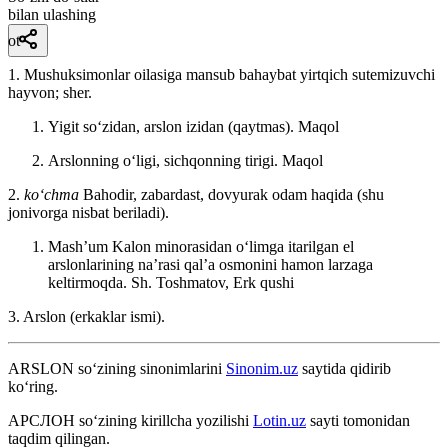
bilan ulashing
ot
1. Mushuksimonlar oilasiga mansub bahaybat yirtqich sutemizuvchi
hayvon; sher.
Yigit soʻzidan, arslon izidan (qaytmas).
Maqol
Arslonning oʻligi, sichqonning tirigi.
Maqol
2.
koʻchma
Bahodir, zabardast, dovyurak odam haqida (shu
jonivorga nisbat beriladi).
Mashʼum Kalon minorasidan oʻlimga itarilgan el
arslonlarining naʼrasi qalʼa osmonini hamon larzaga
keltirmoqda.
Sh. Toshmatov, Erk qushi
3. Arslon (erkaklar ismi).
ARSLON
so‘zining sinonimlarini
Sinonim.uz
saytida qidirib
ko‘ring.
АРСЛОН
so‘zining kirillcha yozilishi
Lotin.uz
sayti tomonidan
taqdim qilingan.