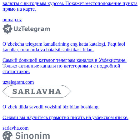
валюты с выгодным курсом. Покажет местоположение пункта
прямо на карте.
onmap.uz
O‘zbekcha telegram kanallarining eng katta katalogi. Faqt faol
kanallar, ruknlarda va batafsil statistikasi bilan.
Самый большой каталог телеграм каналов в Узбекистане.
Только активные каналы по категориям и с подробной
статистикой.
uztelegram.com
O‘zbek tilida savodli yozishni biz bilan boshlang.
С нами вы научитесь грамотно писать на узбекском языке.
sarlavha.com