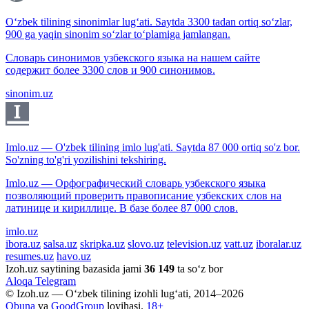
O‘zbek tilining sinonimlar lug‘ati. Saytda 3300 tadan ortiq so‘zlar,
900 ga yaqin sinonim so‘zlar to‘plamiga jamlangan.
Словарь синонимов узбекского языка на нашем сайте
содержит более 3300 слов и 900 синонимов.
sinonim.uz
Imlo.uz — O'zbek tilining imlo lug'ati. Saytda 87 000 ortiq so'z bor.
So'zning to'g'ri yozilishini tekshiring.
Imlo.uz — Орфографический словарь узбекского языка
позволяющий проверить правописание узбекских слов на
латинице и кириллице. В базе более 87 000 слов.
imlo.uz
ibora.uz
salsa.uz
skripka.uz
slovo.uz
television.uz
vatt.uz
iboralar.uz
resumes.uz
havo.uz
Izoh.uz saytining bazasida jami
36 149
ta so‘z bor
Aloqa
Telegram
© Izoh.uz — O‘zbek tilining izohli lug‘ati, 2014–2026
Obuna
va
GoodGroup
loyihasi.
18+