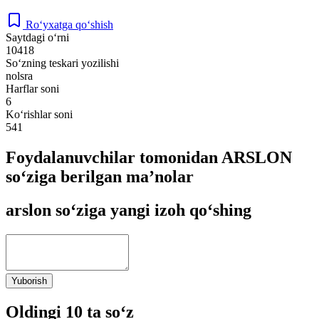
Ro‘yxatga qo‘shish
Saytdagi o‘rni
10418
So‘zning teskari yozilishi
nolsra
Harflar soni
6
Ko‘rishlar soni
541
Foydalanuvchilar tomonidan ARSLON
so‘ziga berilgan ma’nolar
arslon so‘ziga yangi izoh qo‘shing
Yuborish
Oldingi 10 ta so‘z