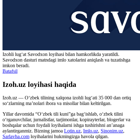
Izohli lugʻat
Savodxon
loyihasi bilan hamkorlikda yaratildi.
Savodxon dasturi matndagi imlo xatolarini aniqlash va tuzatishga
imkon beradi.
Batafsil
Izoh.uz loyihasi haqida
Izoh.uz — O‘zbek tilining xalqona izohli lug‘ati 35 000 dan ortiq
so‘zlarning ma’nolari ibora va misollar bilan keltirilgan.
Yillar davomida “O‘zbek tili kuni”ga bag‘ishlab, o‘zbek tilini
o‘rganuvchilar, jurnalistlar, tarjimonlar, kopirayterlar, blogerlar va
boshqalar uchun foydali loyihalarni ishga tushirishni an’anaga
aylantirganmiz. Bizning jamoa
Lotin.uz
,
Imlo.uz
,
Sinonim.uz
,
Sarlavha.com
loyihalarini hukmingizga havola qilgan.