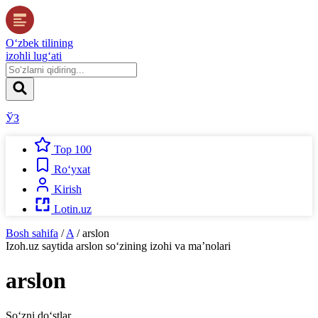
O‘zbek tilining
izohli lug‘ati
ЎЗ
Top 100
Ro‘yxat
Kirish
Lotin.uz
Bosh sahifa
/
A
/
arslon
Izoh.uz
saytida
arslon
so‘zining izohi va ma’nolari
arslon
So‘zni do‘stlar