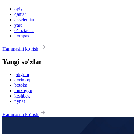
opiy
qantar
akselerator
yara
o‘ttiztacha
kompas
Hammasini ko‘rish
Yangi so'zlar
piligrim
dorimoq
botoks
muxayyir
keshbek
tiynat
Hammasini ko‘rish