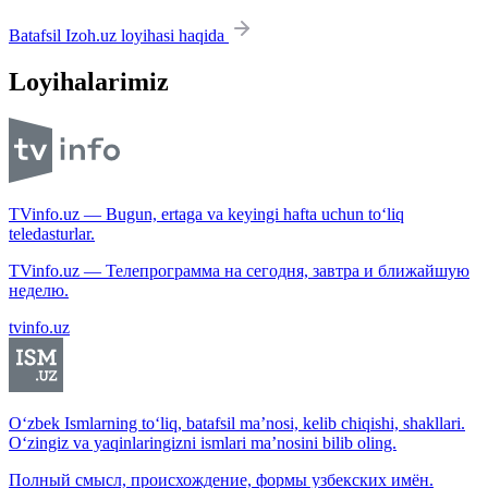
Batafsil Izoh.uz loyihasi haqida
Loyihalarimiz
TVinfo.uz — Bugun, ertaga va keyingi hafta uchun to‘liq
teledasturlar.
TVinfo.uz — Телепрограмма на сегодня, завтра и ближайшую
неделю.
tvinfo.uz
O‘zbek Ismlarning to‘liq, batafsil ma’nosi, kelib chiqishi, shakllari.
O‘zingiz va yaqinlaringizni ismlari ma’nosini bilib oling.
Полный смысл, происхождение, формы узбекских имён.