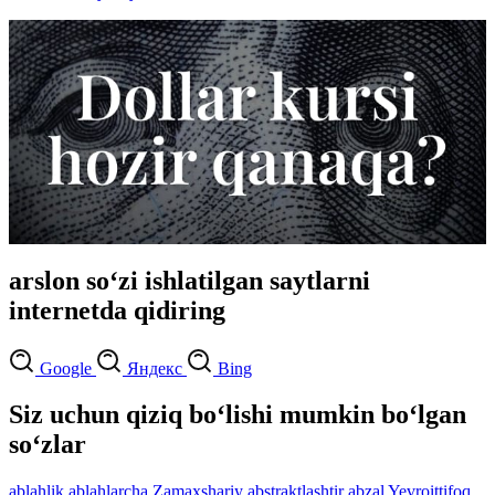
arslon so‘zi ishlatilgan saytlarni
internetda qidiring
Google
Яндекс
Bing
Siz uchun qiziq bo‘lishi mumkin bo‘lgan
so‘zlar
ablahlik
ablahlarcha
Zamaxshariy
abstraktlashtir
abzal
Yevroittifoq