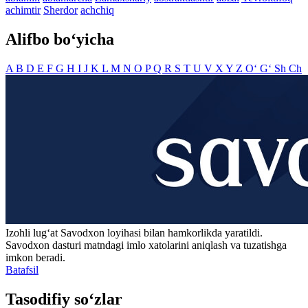
achimtir
Sherdor
achchiq
Alifbo bo‘yicha
A
B
D
E
F
G
H
I
J
K
L
M
N
O
P
Q
R
S
T
U
V
X
Y
Z
O‘
G‘
Sh
Ch
Izohli lugʻat
Savodxon
loyihasi bilan hamkorlikda yaratildi.
Savodxon dasturi matndagi imlo xatolarini aniqlash va tuzatishga
imkon beradi.
Batafsil
Tasodifiy so‘zlar