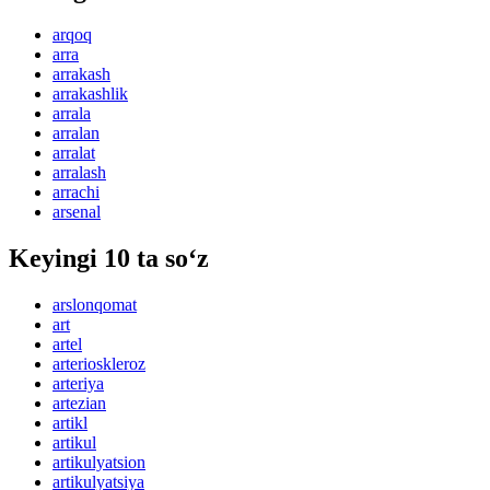
arqoq
arra
arrakash
arrakashlik
arrala
arralan
arralat
arralash
arrachi
arsenal
Keyingi 10 ta so‘z
arslonqomat
art
artel
arterioskleroz
arteriya
artezian
artikl
artikul
artikulyatsion
artikulyatsiya