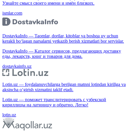
Узнайте смысл своего имени и имён близких.
ismlar.com
DostavkaInfo — Taomlar, dorilar, kitoblar va boshqa uy uchun
kerakli bo‘lagan narsalarni yetkazib berish xizmatlari bor servislar.
DostavkaInfo — Каталог сервисов, предлагающих доставку
еды, лекарств, книг и товаров для дома.
dostavkainfo.uz
Lotin.uz — foydalanuvchilarga berilgan matnni lotindan kirillga va
aksincha o‘girish xizmatini taklif etadi.
Lotin.uz — поможет транслитерировать с узбекской
кириллицы на латиницу и обратно. Легко!
lotin.uz