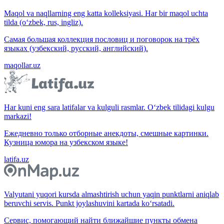
Maqol va naqllarning eng katta kolleksiyasi. Har bir maqol uchta
tilda (o‘zbek, rus, ingliz).
Самая большая коллекция пословиц и поговорок на трёх
языках (узбекский, русский, английский).
maqollar.uz
Har kuni eng sara latifalar va kulguli rasmlar. O‘zbek tilidagi kulgu
markazi!
Ежедневно только отборные анекдоты, смешные картинки.
Кузница юмора на узбекском языке!
latifa.uz
Valyutani yuqori kursda almashtirish uchun yaqin punktlarni aniqlab
beruvchi servis. Punkt joylashuvini kartada ko‘rsatadi.
Сервис, помогающий найти ближайшие пункты обмена