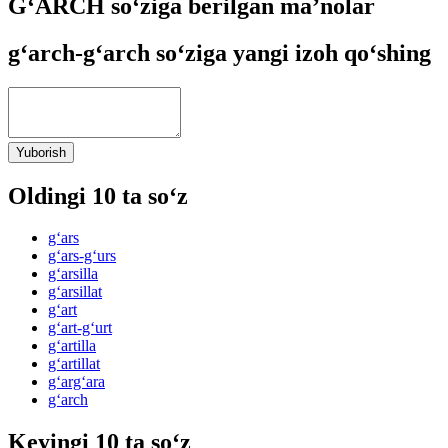
G‘ARCH so‘ziga berilgan ma’nolar
g‘arch-g‘arch so‘ziga yangi izoh qo‘shing
Yuborish
Oldingi 10 ta so‘z
g‘ars
g‘ars-g‘urs
g‘arsilla
g‘arsillat
g‘art
g‘art-g‘urt
g‘artilla
g‘artillat
g‘arg‘ara
g‘arch
Keyingi 10 ta so‘z