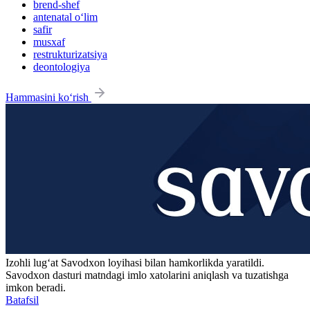
brend-shef
antenatal o‘lim
safir
musxaf
restrukturizatsiya
deontologiya
Hammasini ko‘rish
Izohli lugʻat
Savodxon
loyihasi bilan hamkorlikda yaratildi.
Savodxon dasturi matndagi imlo xatolarini aniqlash va tuzatishga
imkon beradi.
Batafsil