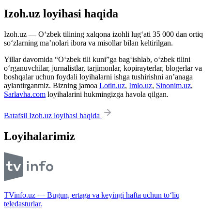
Izoh.uz loyihasi haqida
Izoh.uz — O‘zbek tilining xalqona izohli lug‘ati 35 000 dan ortiq
so‘zlarning ma’nolari ibora va misollar bilan keltirilgan.
Yillar davomida “O‘zbek tili kuni”ga bag‘ishlab, o‘zbek tilini
o‘rganuvchilar, jurnalistlar, tarjimonlar, kopirayterlar, blogerlar va
boshqalar uchun foydali loyihalarni ishga tushirishni an’anaga
aylantirganmiz. Bizning jamoa
Lotin.uz
,
Imlo.uz
,
Sinonim.uz
,
Sarlavha.com
loyihalarini hukmingizga havola qilgan.
Batafsil Izoh.uz loyihasi haqida
Loyihalarimiz
TVinfo.uz — Bugun, ertaga va keyingi hafta uchun to‘liq
teledasturlar.