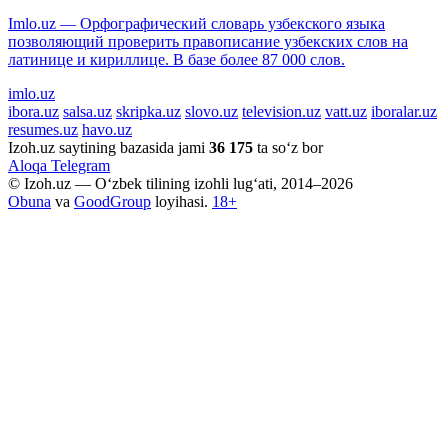
Imlo.uz — Орфографический словарь узбекского языка
позволяющий проверить правописание узбекских слов на
латинице и кириллице. В базе более 87 000 слов.
imlo.uz
ibora.uz
salsa.uz
skripka.uz
slovo.uz
television.uz
vatt.uz
iboralar.uz
resumes.uz
havo.uz
Izoh.uz saytining bazasida jami
36 175
ta so‘z bor
Aloqa
Telegram
© Izoh.uz — O‘zbek tilining izohli lug‘ati, 2014–2026
Obuna
va
GoodGroup
loyihasi.
18+