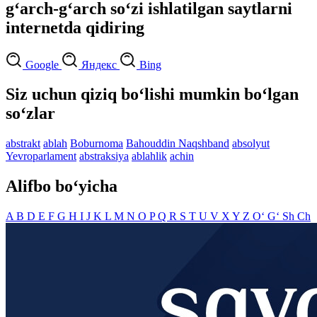
g‘arch-g‘arch so‘zi ishlatilgan saytlarni
internetda qidiring
Google
Яндекс
Bing
Siz uchun qiziq bo‘lishi mumkin bo‘lgan
so‘zlar
abstrakt
ablah
Boburnoma
Bahouddin Naqshband
absolyut
Yevroparlament
abstraksiya
ablahlik
achin
Alifbo bo‘yicha
A
B
D
E
F
G
H
I
J
K
L
M
N
O
P
Q
R
S
T
U
V
X
Y
Z
O‘
G‘
Sh
Ch