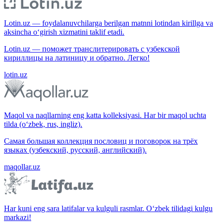
Lotin.uz — foydalanuvchilarga berilgan matnni lotindan kirillga va
aksincha o‘girish xizmatini taklif etadi.
Lotin.uz — поможет транслитерировать с узбекской
кириллицы на латиницу и обратно. Легко!
lotin.uz
Maqol va naqllarning eng katta kolleksiyasi. Har bir maqol uchta
tilda (o‘zbek, rus, ingliz).
Самая большая коллекция пословиц и поговорок на трёх
языках (узбекский, русский, английский).
maqollar.uz
Har kuni eng sara latifalar va kulguli rasmlar. O‘zbek tilidagi kulgu
markazi!