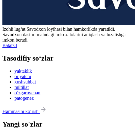
Izohli lugʻat
Savodxon
loyihasi bilan hamkorlikda yaratildi.
Savodxon dasturi matndagi imlo xatolarini aniqlash va tuzatishga
imkon beradi.
Batafsil
Tasodifiy so‘zlar
yaktaklik
oriyatchi
xushsuhbat
miltillat
o‘zgaruvchan
patogenez
Hammasini ko‘rish
Yangi so'zlar