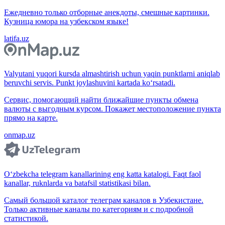
Ежедневно только отборные анекдоты, смешные картинки.
Кузница юмора на узбекском языке!
latifa.uz
Valyutani yuqori kursda almashtirish uchun yaqin punktlarni aniqlab
beruvchi servis. Punkt joylashuvini kartada ko‘rsatadi.
Сервис, помогающий найти ближайшие пункты обмена
валюты с выгодным курсом. Покажет местоположение пункта
прямо на карте.
onmap.uz
O‘zbekcha telegram kanallarining eng katta katalogi. Faqt faol
kanallar, ruknlarda va batafsil statistikasi bilan.
Самый большой каталог телеграм каналов в Узбекистане.
Только активные каналы по категориям и с подробной
статистикой.