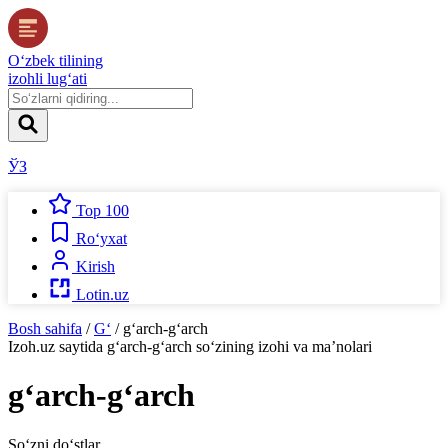
O‘zbek tilining
izohli lug‘ati
ЎЗ
Top 100
Ro‘yxat
Kirish
Lotin.uz
Bosh sahifa
/
G‘
/
g‘arch-g‘arch
Izoh.uz
saytida
g‘arch-g‘arch
so‘zining izohi va ma’nolari
g‘arch-g‘arch
So‘zni do‘stlar