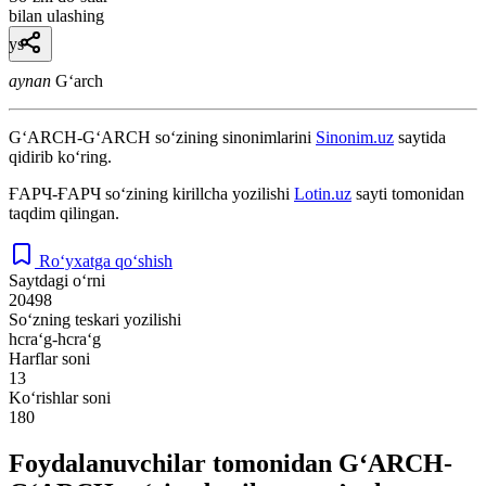
bilan ulashing
ys
aynan
Gʻarch
G‘ARCH-G‘ARCH
so‘zining sinonimlarini
Sinonim.uz
saytida
qidirib ko‘ring.
ҒАРЧ-ҒАРЧ
so‘zining kirillcha yozilishi
Lotin.uz
sayti tomonidan
taqdim qilingan.
Ro‘yxatga qo‘shish
Saytdagi o‘rni
20498
So‘zning teskari yozilishi
hcra‘g-hcra‘g
Harflar soni
13
Ko‘rishlar soni
180
Foydalanuvchilar tomonidan G‘ARCH-