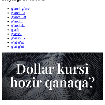
g‘arch-g‘urch
g‘archilla
g‘archillat
g‘archli
g‘archsiz
g‘asb
g‘assol
g‘assollik
g‘at-g‘at
g‘at-g‘ut