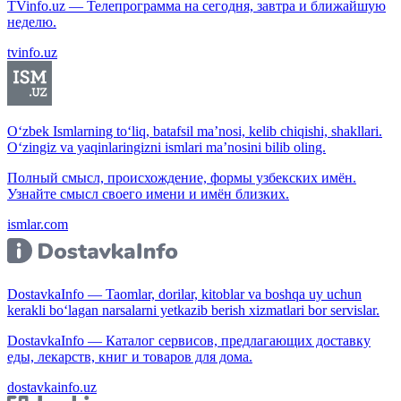
TVinfo.uz — Телепрограмма на сегодня, завтра и ближайшую
неделю.
tvinfo.uz
O‘zbek Ismlarning to‘liq, batafsil ma’nosi, kelib chiqishi, shakllari.
O‘zingiz va yaqinlaringizni ismlari ma’nosini bilib oling.
Полный смысл, происхождение, формы узбекских имён.
Узнайте смысл своего имени и имён близких.
ismlar.com
DostavkaInfo — Taomlar, dorilar, kitoblar va boshqa uy uchun
kerakli bo‘lagan narsalarni yetkazib berish xizmatlari bor servislar.
DostavkaInfo — Каталог сервисов, предлагающих доставку
еды, лекарств, книг и товаров для дома.
dostavkainfo.uz