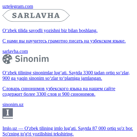
uztelegram.com
O‘zbek tilida savodli yozishni biz bilan boshlang.
С нами вы научитесь грамотно писать на узбекском языке.
sarlavha.com
O‘zbek tilining sinonimlar lug‘ati. Saytda 3300 tadan ortiq so‘zlar,
900 ga yaqin sinonim so‘zlar to‘plamiga jamlangan.
Словарь синонимов узбекского языка на нашем сайте
содержит более 3300 слов и 900 синонимов.
sinonim.uz
Imlo.uz — O'zbek tilining imlo lug'ati. Saytda 87 000 ortiq so'z bor.
So'zning to'g'ri yozilishini tekshiring.