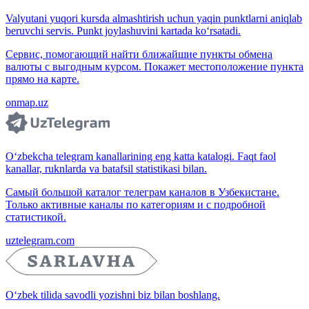
Valyutani yuqori kursda almashtirish uchun yaqin punktlarni aniqlab
beruvchi servis. Punkt joylashuvini kartada ko‘rsatadi.
Сервис, помогающий найти ближайшие пункты обмена
валюты с выгодным курсом. Покажет местоположение пункта
прямо на карте.
onmap.uz
O‘zbekcha telegram kanallarining eng katta katalogi. Faqt faol
kanallar, ruknlarda va batafsil statistikasi bilan.
Самый большой каталог телеграм каналов в Узбекистане.
Только активные каналы по категориям и с подробной
статистикой.
uztelegram.com
O‘zbek tilida savodli yozishni biz bilan boshlang.