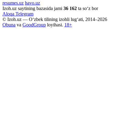
resumes.uz
havo.uz
Izoh.uz saytining bazasida jami
36 162
ta so‘z bor
Aloqa
Telegram
© Izoh.uz — O‘zbek tilining izohli lug‘ati, 2014–2026
Obuna
va
GoodGroup
loyihasi.
18+