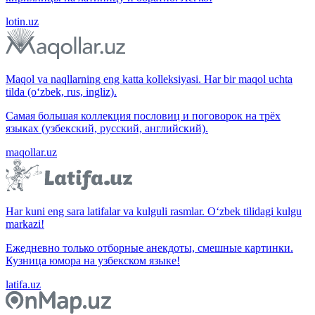
lotin.uz
Maqol va naqllarning eng katta kolleksiyasi. Har bir maqol uchta
tilda (o‘zbek, rus, ingliz).
Самая большая коллекция пословиц и поговорок на трёх
языках (узбекский, русский, английский).
maqollar.uz
Har kuni eng sara latifalar va kulguli rasmlar. O‘zbek tilidagi kulgu
markazi!
Ежедневно только отборные анекдоты, смешные картинки.
Кузница юмора на узбекском языке!
latifa.uz