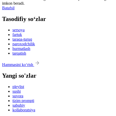
imkon beradi.
Batafsil
Tasodifiy so‘zlar
sersoya
fartuk
taraqa-turuq
paroxodchilik
hurmatlash
tarqatish
Hammasini ko‘rish
Yangi so'zlar
pleylist
sushi
suvora
tizim prompti
sabuhiy
kollaboratsiya