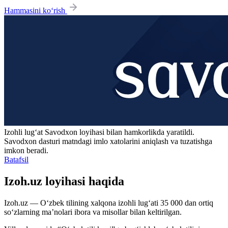
Hammasini ko‘rish
Izohli lugʻat
Savodxon
loyihasi bilan hamkorlikda yaratildi.
Savodxon dasturi matndagi imlo xatolarini aniqlash va tuzatishga
imkon beradi.
Batafsil
Izoh.uz loyihasi haqida
Izoh.uz — O‘zbek tilining xalqona izohli lug‘ati 35 000 dan ortiq
so‘zlarning ma’nolari ibora va misollar bilan keltirilgan.