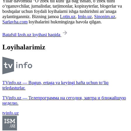
Yillar davomida “O‘zbek tili kuni”ga bag‘ishlab, o‘zbek tilini
o‘rganuvchilar, jurnalistlar, tarjimonlar, kopirayterlar, blogerlar va
boshqalar uchun foydali loyihalarni ishga tushirishni an’anaga
aylantirganmiz. Bizning jamoa
Lotin.uz
,
Imlo.uz
,
Sinonim.uz
,
Sarlavha.com
loyihalarini hukmingizga havola qilgan.
Batafsil Izoh.uz loyihasi haqida
Loyihalarimiz
TVinfo.uz — Bugun, ertaga va keyingi hafta uchun to‘liq
teledasturlar.
TVinfo.uz — Телепрограмма на сегодня, завтра и ближайшую
неделю.
tvinfo.uz