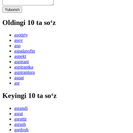
Yuborish
Oldingi 10 ta so‘z
asotiriy
asov
asp
aspalasofin
aspekt
aspirant
aspirantka
aspirantura
asqat
asr
Keyingi 10 ta so‘z
asrandi
asrat
asrattir
asrash
asrdosh