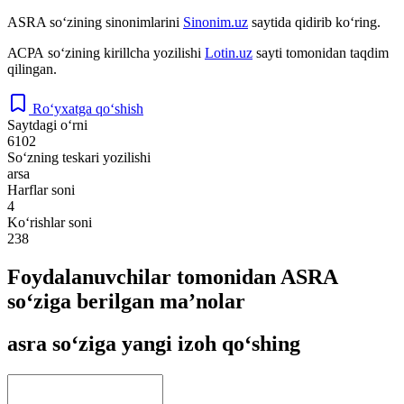
ASRA
so‘zining sinonimlarini
Sinonim.uz
saytida qidirib ko‘ring.
АСРА
so‘zining kirillcha yozilishi
Lotin.uz
sayti tomonidan taqdim
qilingan.
Ro‘yxatga qo‘shish
Saytdagi o‘rni
6102
So‘zning teskari yozilishi
arsa
Harflar soni
4
Ko‘rishlar soni
238
Foydalanuvchilar tomonidan ASRA
so‘ziga berilgan ma’nolar
asra so‘ziga yangi izoh qo‘shing