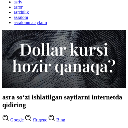
asriy
asror
asrchilik
assalom
assalomu alaykum
asra so‘zi ishlatilgan saytlarni internetda
qidiring
Google
Яндекс
Bing