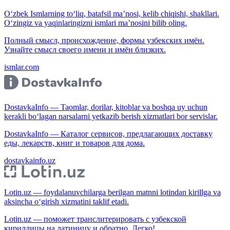
O‘zbek Ismlarning to‘liq, batafsil ma’nosi, kelib chiqishi, shakllari.
O‘zingiz va yaqinlaringizni ismlari ma’nosini bilib oling.
Полный смысл, происхождение, формы узбекских имён.
Узнайте смысл своего имени и имён близких.
ismlar.com
DostavkaInfo — Taomlar, dorilar, kitoblar va boshqa uy uchun
kerakli bo‘lagan narsalarni yetkazib berish xizmatlari bor servislar.
DostavkaInfo — Каталог сервисов, предлагающих доставку
еды, лекарств, книг и товаров для дома.
dostavkainfo.uz
Lotin.uz — foydalanuvchilarga berilgan matnni lotindan kirillga va
aksincha o‘girish xizmatini taklif etadi.
Lotin.uz — поможет транслитерировать с узбекской
кириллицы на латиницу и обратно. Легко!