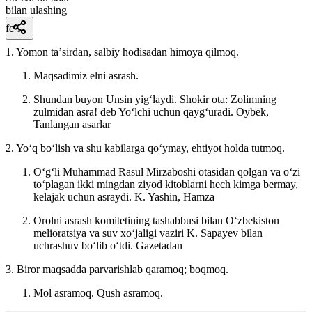
bilan ulashing
fe’l
1. Yomon taʼsirdan, salbiy hodisadan himoya qilmoq.
Maqsadimiz elni asrash.
Shundan buyon Unsin yigʻlaydi. Shokir ota: Zolimning
zulmidan asra! deb Yoʻlchi uchun qaygʻuradi.
Oybek,
Tanlangan asarlar
2. Yoʻq boʻlish va shu kabilarga qoʻymay, ehtiyot holda tutmoq.
Oʻgʻli Muhammad Rasul Mirzaboshi otasidan qolgan va oʻzi
toʻplagan ikki mingdan ziyod kitoblarni hech kimga bermay,
kelajak uchun asraydi.
K. Yashin, Hamza
Orolni asrash komitetining tashabbusi bilan Oʻzbekiston
melioratsiya va suv xoʻjaligi vaziri K. Sapayev bilan
uchrashuv boʻlib oʻtdi.
Gazetadan
3. Biror maqsadda parvarishlab qaramoq; boqmoq.
Mol asramoq. Qush asramoq.