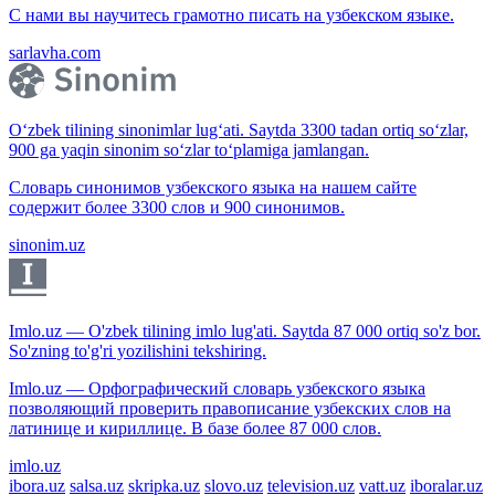
С нами вы научитесь грамотно писать на узбекском языке.
sarlavha.com
O‘zbek tilining sinonimlar lug‘ati. Saytda 3300 tadan ortiq so‘zlar,
900 ga yaqin sinonim so‘zlar to‘plamiga jamlangan.
Словарь синонимов узбекского языка на нашем сайте
содержит более 3300 слов и 900 синонимов.
sinonim.uz
Imlo.uz — O'zbek tilining imlo lug'ati. Saytda 87 000 ortiq so'z bor.
So'zning to'g'ri yozilishini tekshiring.
Imlo.uz — Орфографический словарь узбекского языка
позволяющий проверить правописание узбекских слов на
латинице и кириллице. В базе более 87 000 слов.
imlo.uz
ibora.uz
salsa.uz
skripka.uz
slovo.uz
television.uz
vatt.uz
iboralar.uz