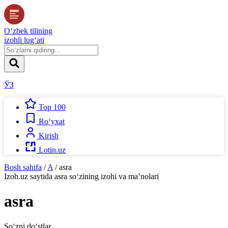
O‘zbek tilining
izohli lug‘ati
ЎЗ
Top 100
Ro‘yxat
Kirish
Lotin.uz
Bosh sahifa
/
A
/
asra
Izoh.uz
saytida
asra
so‘zining izohi va ma’nolari
asra
So‘zni do‘stlar