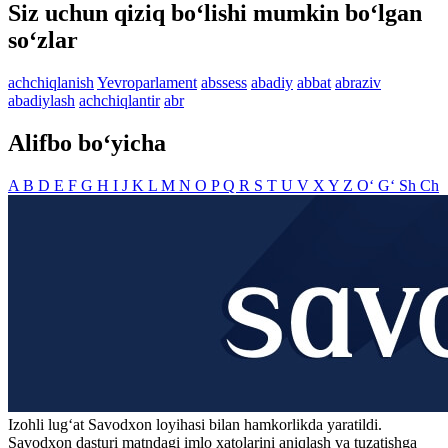
Siz uchun qiziq bo‘lishi mumkin bo‘lgan
so‘zlar
achchiqlanish
Yevroparlament
abssess
abadiy
abbat
abraziv
abadiylash
achchiqlantir
abr
Alifbo bo‘yicha
A
B
D
E
F
G
H
I
J
K
L
M
N
O
P
Q
R
S
T
U
V
X
Y
Z
O‘
G‘
Sh
Ch
Izohli lugʻat
Savodxon
loyihasi bilan hamkorlikda yaratildi.
Savodxon dasturi matndagi imlo xatolarini aniqlash va tuzatishga