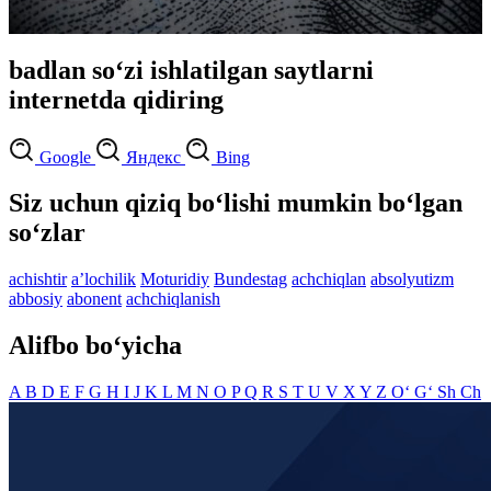
badlan so‘zi ishlatilgan saytlarni
internetda qidiring
Google
Яндекс
Bing
Siz uchun qiziq bo‘lishi mumkin bo‘lgan
so‘zlar
achishtir
aʼlochilik
Moturidiy
Bundestag
achchiqlan
absolyutizm
abbosiy
abonent
achchiqlanish
Alifbo bo‘yicha
A
B
D
E
F
G
H
I
J
K
L
M
N
O
P
Q
R
S
T
U
V
X
Y
Z
O‘
G‘
Sh
Ch