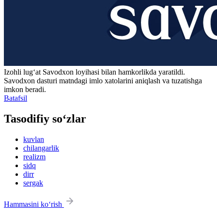
Izohli lugʻat
Savodxon
loyihasi bilan hamkorlikda yaratildi.
Savodxon dasturi matndagi imlo xatolarini aniqlash va tuzatishga
imkon beradi.
Batafsil
Tasodifiy so‘zlar
kuvlan
chilangarlik
realizm
sidq
dirr
sergak
Hammasini ko‘rish