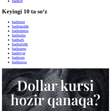
badkor
Keyingi 10 ta so‘z
badmast
badmastlik
badminton
badnafas
badnafs
badnafslik
badnamo
badniyat
badnom
badnusxa