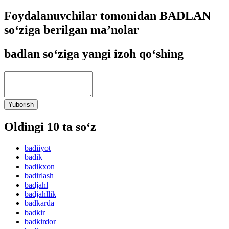
Foydalanuvchilar tomonidan BADLAN
so‘ziga berilgan ma’nolar
badlan so‘ziga yangi izoh qo‘shing
Yuborish
Oldingi 10 ta so‘z
badiiyot
badik
badikxon
badirlash
badjahl
badjahllik
badkarda
badkir
badkirdor