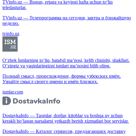
TVinfo.uz — Bugun, ertaga va keyingi hafta uchun to‘liq
teledasturlar.
TVinfo.uz — Телепрограмма на сегодня, завтра и ближайшую
неделю.
tvinfo.uz
O‘zbek Ismlarning to‘liq, batafsil ma’nosi, kelib chiqishi, shakllari.
O‘zingiz va yaqinlaringizni ismlari ma’nosini bilib oling.
Полный смысл, происхождение, формы узбекских имён.
Узнайте смысл своего имени и имён близких.
ismlar.com
DostavkaInfo — Taomlar, dorilar, kitoblar va boshqa uy uchun
kerakli bo‘lagan narsalarni yetkazib berish xizmatlari bor servislar.
DostavkaInfo — Каталог сервисов, предлагающих доставку