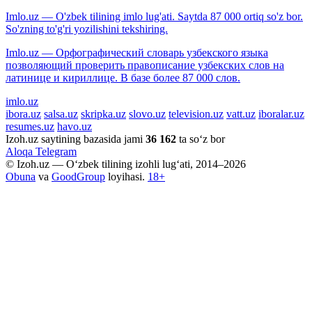
Imlo.uz — O'zbek tilining imlo lug'ati. Saytda 87 000 ortiq so'z bor.
So'zning to'g'ri yozilishini tekshiring.
Imlo.uz — Орфографический словарь узбекского языка
позволяющий проверить правописание узбекских слов на
латинице и кириллице. В базе более 87 000 слов.
imlo.uz
ibora.uz
salsa.uz
skripka.uz
slovo.uz
television.uz
vatt.uz
iboralar.uz
resumes.uz
havo.uz
Izoh.uz saytining bazasida jami
36 162
ta so‘z bor
Aloqa
Telegram
© Izoh.uz — O‘zbek tilining izohli lug‘ati, 2014–2026
Obuna
va
GoodGroup
loyihasi.
18+