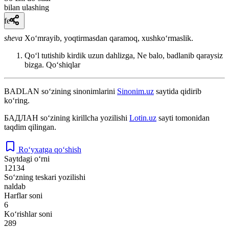
bilan ulashing
fe’l
sheva
Xoʻmrayib, yoqtirmasdan qaramoq, xushkoʻrmaslik.
Qoʻl tutishib kirdik uzun dahlizga, Ne balo, badlanib qaraysiz
bizga.
Qoʻshiqlar
BADLAN
so‘zining sinonimlarini
Sinonim.uz
saytida qidirib
ko‘ring.
БАДЛАН
so‘zining kirillcha yozilishi
Lotin.uz
sayti tomonidan
taqdim qilingan.
Ro‘yxatga qo‘shish
Saytdagi o‘rni
12134
So‘zning teskari yozilishi
naldab
Harflar soni
6
Ko‘rishlar soni
289