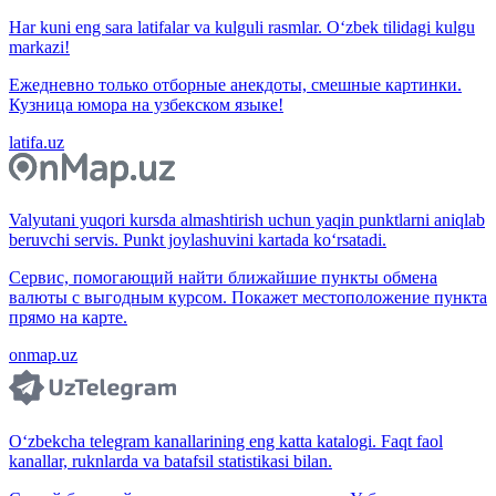
Har kuni eng sara latifalar va kulguli rasmlar. O‘zbek tilidagi kulgu
markazi!
Ежедневно только отборные анекдоты, смешные картинки.
Кузница юмора на узбекском языке!
latifa.uz
Valyutani yuqori kursda almashtirish uchun yaqin punktlarni aniqlab
beruvchi servis. Punkt joylashuvini kartada ko‘rsatadi.
Сервис, помогающий найти ближайшие пункты обмена
валюты с выгодным курсом. Покажет местоположение пункта
прямо на карте.
onmap.uz
O‘zbekcha telegram kanallarining eng katta katalogi. Faqt faol
kanallar, ruknlarda va batafsil statistikasi bilan.