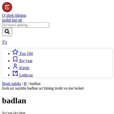
O‘zbek tilining
izohli lug‘ati
ЎЗ
Top 100
Ro‘yxat
Kirish
Lotin.uz
Bosh sahifa
/
B
/
badlan
Izoh.uz
saytida
badlan
so‘zining izohi va ma’nolari
badlan
So‘zni do‘stlar