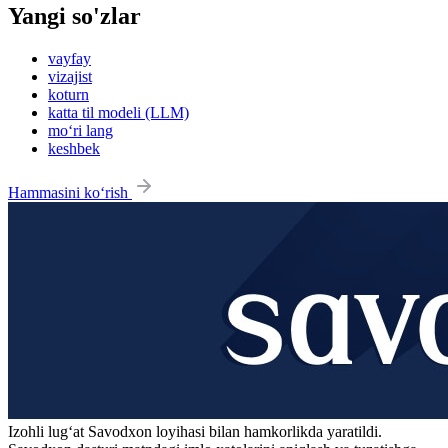
Yangi so'zlar
vayfay
vizajist
koturn
katta til modeli (LLM)
mo‘ri lang
keshbek
Hammasini ko‘rish
Izohli lugʻat
Savodxon
loyihasi bilan hamkorlikda yaratildi.