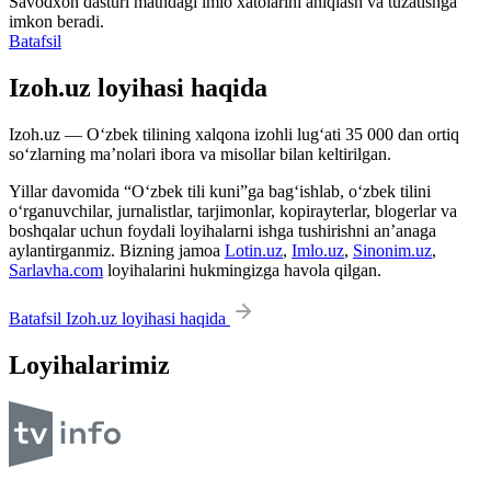
Savodxon dasturi matndagi imlo xatolarini aniqlash va tuzatishga
imkon beradi.
Batafsil
Izoh.uz loyihasi haqida
Izoh.uz — O‘zbek tilining xalqona izohli lug‘ati 35 000 dan ortiq
so‘zlarning ma’nolari ibora va misollar bilan keltirilgan.
Yillar davomida “O‘zbek tili kuni”ga bag‘ishlab, o‘zbek tilini
o‘rganuvchilar, jurnalistlar, tarjimonlar, kopirayterlar, blogerlar va
boshqalar uchun foydali loyihalarni ishga tushirishni an’anaga
aylantirganmiz. Bizning jamoa
Lotin.uz
,
Imlo.uz
,
Sinonim.uz
,
Sarlavha.com
loyihalarini hukmingizga havola qilgan.
Batafsil Izoh.uz loyihasi haqida
Loyihalarimiz