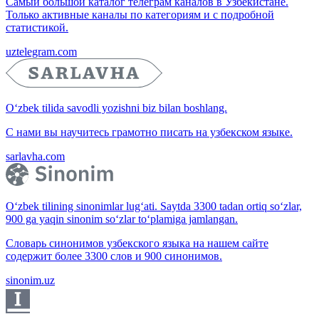
Самый большой каталог телеграм каналов в Узбекистане.
Только активные каналы по категориям и с подробной
статистикой.
uztelegram.com
O‘zbek tilida savodli yozishni biz bilan boshlang.
С нами вы научитесь грамотно писать на узбекском языке.
sarlavha.com
O‘zbek tilining sinonimlar lug‘ati. Saytda 3300 tadan ortiq so‘zlar,
900 ga yaqin sinonim so‘zlar to‘plamiga jamlangan.
Словарь синонимов узбекского языка на нашем сайте
содержит более 3300 слов и 900 синонимов.
sinonim.uz