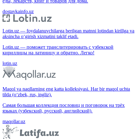
еды, лекарств, книг и товаров для дома.
dostavkainfo.uz
Lotin.uz — foydalanuvchilarga berilgan matnni lotindan kirillga va
aksincha o‘girish xizmatini taklif etadi.
Lotin.uz — поможет транслитерировать с узбекской
кириллицы на латиницу и обратно. Легко!
lotin.uz
Maqol va naqllarning eng katta kolleksiyasi. Har bir maqol uchta
tilda (o‘zbek, rus, ingliz).
Самая большая коллекция пословиц и поговорок на трёх
языках (узбекский, русский, английский).
maqollar.uz