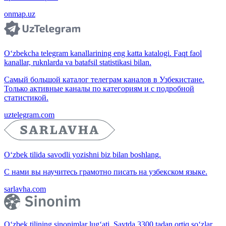
onmap.uz
O‘zbekcha telegram kanallarining eng katta katalogi. Faqt faol
kanallar, ruknlarda va batafsil statistikasi bilan.
Самый большой каталог телеграм каналов в Узбекистане.
Только активные каналы по категориям и с подробной
статистикой.
uztelegram.com
O‘zbek tilida savodli yozishni biz bilan boshlang.
С нами вы научитесь грамотно писать на узбекском языке.
sarlavha.com
O‘zbek tilining sinonimlar lug‘ati. Saytda 3300 tadan ortiq so‘zlar,