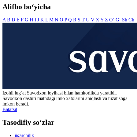
Alifbo bo‘yicha
A
B
D
E
F
G
H
I
J
K
L
M
N
O
P
Q
R
S
T
U
V
X
Y
Z
O‘
G‘
Sh
Ch
Izohli lugʻat
Savodxon
loyihasi bilan hamkorlikda yaratildi.
Savodxon dasturi matndagi imlo xatolarini aniqlash va tuzatishga
imkon beradi.
Batafsil
Tasodifiy so‘zlar
jigarchilik