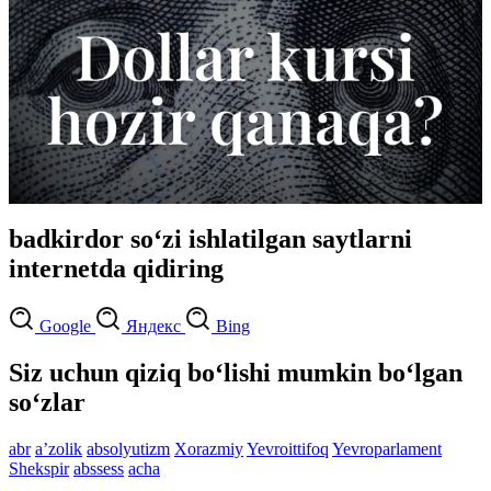
badkirdor so‘zi ishlatilgan saytlarni
internetda qidiring
Google
Яндекс
Bing
Siz uchun qiziq bo‘lishi mumkin bo‘lgan
so‘zlar
abr
aʼzolik
absolyutizm
Xorazmiy
Yevroittifoq
Yevroparlament
Shekspir
abssess
acha