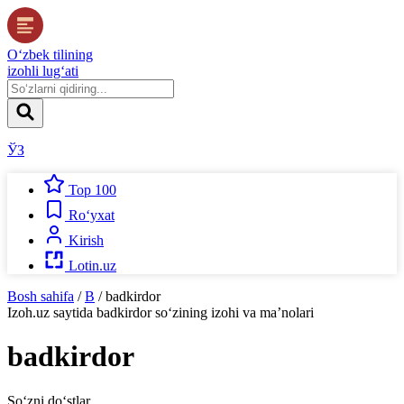
O‘zbek tilining
izohli lug‘ati
ЎЗ
Top 100
Ro‘yxat
Kirish
Lotin.uz
Bosh sahifa
/
B
/
badkirdor
Izoh.uz
saytida
badkirdor
so‘zining izohi va ma’nolari
badkirdor
So‘zni do‘stlar