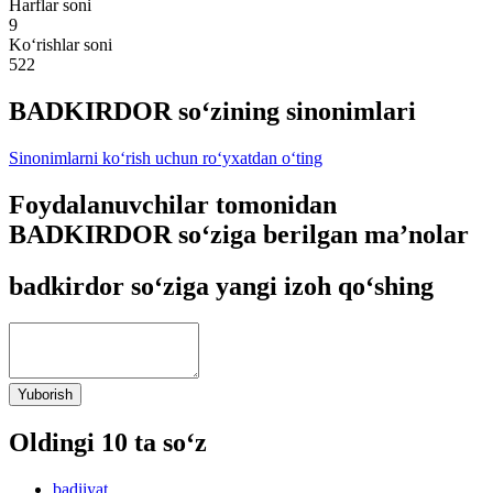
Harflar soni
9
Ko‘rishlar soni
522
BADKIRDOR so‘zining sinonimlari
Sinonimlarni ko‘rish uchun ro‘yxatdan o‘ting
Foydalanuvchilar tomonidan
BADKIRDOR so‘ziga berilgan ma’nolar
badkirdor so‘ziga yangi izoh qo‘shing
Yuborish
Oldingi 10 ta so‘z
badiiyat