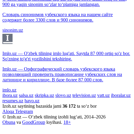
900 ga yaqin sinonim so‘zlar to‘plamiga jamlangan.
Словарь синонимов узбекского языка на нашем сайте
содержит более 3300 слов и 900 синонимов.
sinonim.uz
Imlo.uz — O'zbek tilining imlo lug'ati. Saytda 87 000 ortiq so'z bor.
So'zning to'g'ri yozilishini tekshiring.
Imlo.uz — Орфографический словарь узбекского языка
позволяющий проверить правописание узбекских слов на
латинице и кириллице. В базе более 87 000 слов.
imlo.uz
ibora.uz
salsa.uz
skripka.uz
slovo.uz
television.uz
vatt.uz
iboralar.uz
resumes.uz
havo.uz
Izoh.uz saytining bazasida jami
36 172
ta so‘z bor
Aloqa
Telegram
© Izoh.uz — O‘zbek tilining izohli lug‘ati, 2014–2026
Obuna
va
GoodGroup
loyihasi.
18+