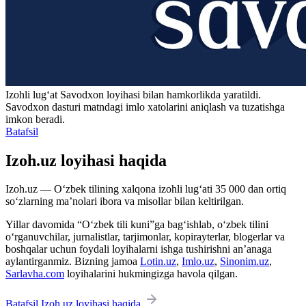
Izohli lugʻat
Savodxon
loyihasi bilan hamkorlikda yaratildi.
Savodxon dasturi matndagi imlo xatolarini aniqlash va tuzatishga
imkon beradi.
Batafsil
Izoh.uz loyihasi haqida
Izoh.uz — O‘zbek tilining xalqona izohli lug‘ati 35 000 dan ortiq
so‘zlarning ma’nolari ibora va misollar bilan keltirilgan.
Yillar davomida “O‘zbek tili kuni”ga bag‘ishlab, o‘zbek tilini
o‘rganuvchilar, jurnalistlar, tarjimonlar, kopirayterlar, blogerlar va
boshqalar uchun foydali loyihalarni ishga tushirishni an’anaga
aylantirganmiz. Bizning jamoa
Lotin.uz
,
Imlo.uz
,
Sinonim.uz
,
Sarlavha.com
loyihalarini hukmingizga havola qilgan.
Batafsil Izoh.uz loyihasi haqida