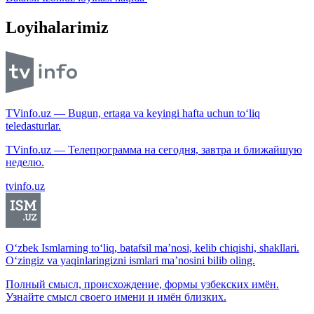
Loyihalarimiz
TVinfo.uz — Bugun, ertaga va keyingi hafta uchun to‘liq
teledasturlar.
TVinfo.uz — Телепрограмма на сегодня, завтра и ближайшую
неделю.
tvinfo.uz
O‘zbek Ismlarning to‘liq, batafsil ma’nosi, kelib chiqishi, shakllari.
O‘zingiz va yaqinlaringizni ismlari ma’nosini bilib oling.
Полный смысл, происхождение, формы узбекских имён.
Узнайте смысл своего имени и имён близких.