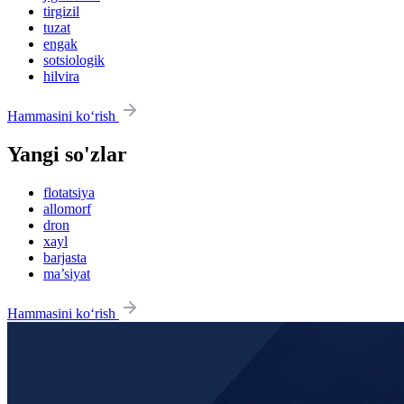
tirgizil
tuzat
engak
sotsiologik
hilvira
Hammasini ko‘rish
Yangi so'zlar
flotatsiya
allomorf
dron
xayl
barjasta
ma’siyat
Hammasini ko‘rish