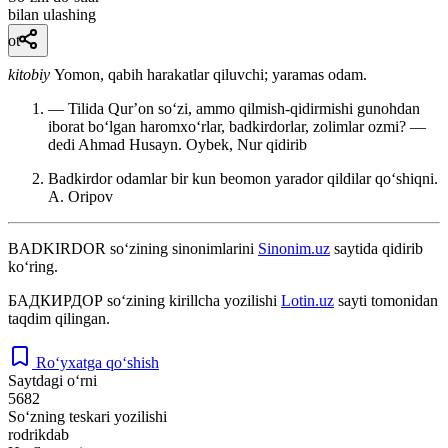
bilan ulashing
ot
kitobiy
Yomon, qabih harakatlar qiluvchi; yaramas odam.
— Tilida Qurʼon soʻzi, ammo qilmish-qidirmishi gunohdan
iborat boʻlgan haromxoʻrlar, badkirdorlar, zolimlar ozmi? —
dedi Ahmad Husayn.
Oybek, Nur qidirib
Badkirdor odamlar bir kun beomon yarador qildilar qoʻshiqni.
A. Oripov
BADKIRDOR
so‘zining sinonimlarini
Sinonim.uz
saytida qidirib
ko‘ring.
БАДКИРДОР
so‘zining kirillcha yozilishi
Lotin.uz
sayti tomonidan
taqdim qilingan.
Ro‘yxatga qo‘shish
Saytdagi o‘rni
5682
So‘zning teskari yozilishi
rodrikdab