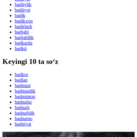
badiiylik
badiiyot
badik
badikxon
badirlash
badjahl
badjahllik
badkarda
badkir
Keyingi 10 ta so‘z
badkor
badlan
badmast
badmastlik
badminton
badnafas
badnafs
badnafslik
badnamo
badniyat