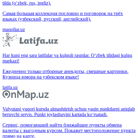
tilda (o‘zbek, rus, ingliz).
Самая большая коллекция пословиц и поговорок на трёх
языках (узбекский, русский, английский).
maqollar.uz
Har kuni eng sara latifalar va kulguli rasmlar. O‘zbek tilidagi kulgu
markazi!
Ежедневно только отборные анекдоты, смешные картинки.
Кузница юмора на узбекском языке!
latifa.uz
Valyutani yuqori kursda almashtirish uchun yaqin punktlarni aniqlab
beruvchi servis. Punkt joylashuvini kartada ko‘rsatadi.
Сервис, помогающий найти ближайшие пункты обмена
валюты с выгодным курсом. Покажет местоположение пункта
прямо на карте.