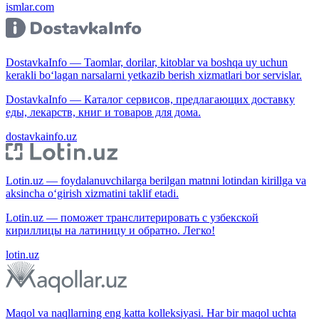
ismlar.com
DostavkaInfo — Taomlar, dorilar, kitoblar va boshqa uy uchun
kerakli bo‘lagan narsalarni yetkazib berish xizmatlari bor servislar.
DostavkaInfo — Каталог сервисов, предлагающих доставку
еды, лекарств, книг и товаров для дома.
dostavkainfo.uz
Lotin.uz — foydalanuvchilarga berilgan matnni lotindan kirillga va
aksincha o‘girish xizmatini taklif etadi.
Lotin.uz — поможет транслитерировать с узбекской
кириллицы на латиницу и обратно. Легко!
lotin.uz
Maqol va naqllarning eng katta kolleksiyasi. Har bir maqol uchta