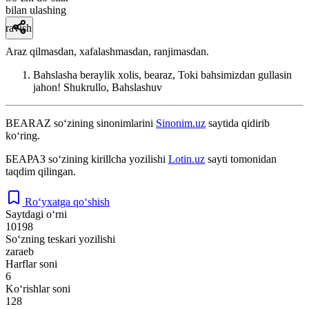
bilan ulashing
ravish
Araz qilmasdan, xafalashmasdan, ranjimasdan.
Bahslasha beraylik xolis, bearaz, Toki bahsimizdan gullasin
jahon!
Shukrullo, Bahslashuv
BEARAZ
so‘zining sinonimlarini
Sinonim.uz
saytida qidirib
ko‘ring.
БЕАРАЗ
so‘zining kirillcha yozilishi
Lotin.uz
sayti tomonidan
taqdim qilingan.
Ro‘yxatga qo‘shish
Saytdagi o‘rni
10198
So‘zning teskari yozilishi
zaraeb
Harflar soni
6
Ko‘rishlar soni
128