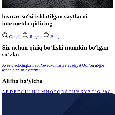
bearaz so‘zi ishlatilgan saytlarni
internetda qidiring
Google
Яндекс
Bing
Siz uchun qiziq bo‘lishi mumkin bo‘lgan
so‘zlar
Avesto
achchiqtosh
abr
Yevrokomissiya
abadiyat
Qurʼon
abgor
achchiqlanish
Xorazmiy
Alifbo bo‘yicha
A
B
D
E
F
G
H
I
J
K
L
M
N
O
P
Q
R
S
T
U
V
X
Y
Z
O‘
G‘
Sh
Ch