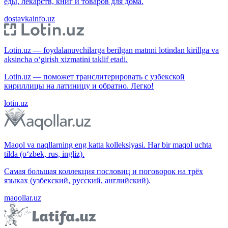
еды, лекарств, книг и товаров для дома.
dostavkainfo.uz
Lotin.uz — foydalanuvchilarga berilgan matnni lotindan kirillga va
aksincha o‘girish xizmatini taklif etadi.
Lotin.uz — поможет транслитерировать с узбекской
кириллицы на латиницу и обратно. Легко!
lotin.uz
Maqol va naqllarning eng katta kolleksiyasi. Har bir maqol uchta
tilda (o‘zbek, rus, ingliz).
Самая большая коллекция пословиц и поговорок на трёх
языках (узбекский, русский, английский).
maqollar.uz