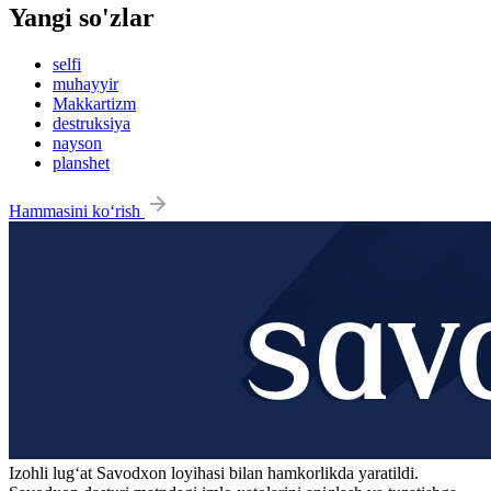
Yangi so'zlar
selfi
muhayyir
Makkartizm
destruksiya
nayson
planshet
Hammasini ko‘rish
Izohli lugʻat
Savodxon
loyihasi bilan hamkorlikda yaratildi.