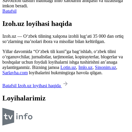
Savodxon dasturi matndagi imlo xatolarini aniqlash va tuzatishga
imkon beradi.
Batafsil
Izoh.uz loyihasi haqida
Izoh.uz — O‘zbek tilining xalqona izohli lug‘ati 35 000 dan ortiq
so‘zlarning ma’nolari ibora va misollar bilan keltirilgan.
Yillar davomida “O‘zbek tili kuni”ga bag‘ishlab, o‘zbek tilini
o‘rganuvchilar, jurnalistlar, tarjimonlar, kopirayterlar, blogerlar va
boshqalar uchun foydali loyihalarni ishga tushirishni an’anaga
aylantirganmiz. Bizning jamoa
Lotin.uz
,
Imlo.uz
,
Sinonim.uz
,
Sarlavha.com
loyihalarini hukmingizga havola qilgan.
Batafsil Izoh.uz loyihasi haqida
Loyihalarimiz