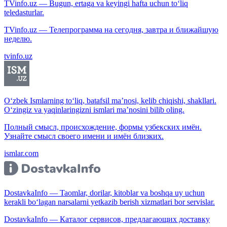
TVinfo.uz — Bugun, ertaga va keyingi hafta uchun to‘liq
teledasturlar.
TVinfo.uz — Телепрограмма на сегодня, завтра и ближайшую
неделю.
tvinfo.uz
O‘zbek Ismlarning to‘liq, batafsil ma’nosi, kelib chiqishi, shakllari.
O‘zingiz va yaqinlaringizni ismlari ma’nosini bilib oling.
Полный смысл, происхождение, формы узбекских имён.
Узнайте смысл своего имени и имён близких.
ismlar.com
DostavkaInfo — Taomlar, dorilar, kitoblar va boshqa uy uchun
kerakli bo‘lagan narsalarni yetkazib berish xizmatlari bor servislar.
DostavkaInfo — Каталог сервисов, предлагающих доставку