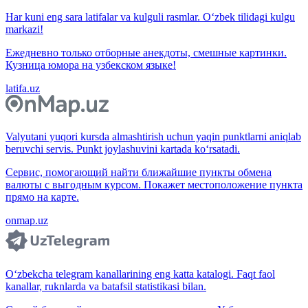
Har kuni eng sara latifalar va kulguli rasmlar. O‘zbek tilidagi kulgu
markazi!
Ежедневно только отборные анекдоты, смешные картинки.
Кузница юмора на узбекском языке!
latifa.uz
Valyutani yuqori kursda almashtirish uchun yaqin punktlarni aniqlab
beruvchi servis. Punkt joylashuvini kartada ko‘rsatadi.
Сервис, помогающий найти ближайшие пункты обмена
валюты с выгодным курсом. Покажет местоположение пункта
прямо на карте.
onmap.uz
O‘zbekcha telegram kanallarining eng katta katalogi. Faqt faol
kanallar, ruknlarda va batafsil statistikasi bilan.