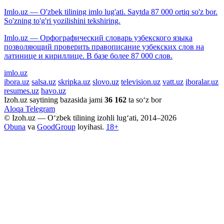
Imlo.uz — O'zbek tilining imlo lug'ati. Saytda 87 000 ortiq so'z bor.
So'zning to'g'ri yozilishini tekshiring.
Imlo.uz — Орфографический словарь узбекского языка
позволяющий проверить правописание узбекских слов на
латинице и кириллице. В базе более 87 000 слов.
imlo.uz
ibora.uz
salsa.uz
skripka.uz
slovo.uz
television.uz
vatt.uz
iboralar.uz
resumes.uz
havo.uz
Izoh.uz saytining bazasida jami
36 162
ta so‘z bor
Aloqa
Telegram
© Izoh.uz — O‘zbek tilining izohli lug‘ati, 2014–2026
Obuna
va
GoodGroup
loyihasi.
18+