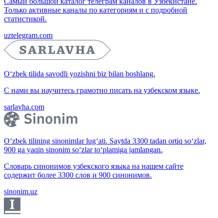
Самый большой каталог телеграм каналов в Узбекистане.
Только активные каналы по категориям и с подробной
статистикой.
uztelegram.com
O‘zbek tilida savodli yozishni biz bilan boshlang.
С нами вы научитесь грамотно писать на узбекском языке.
sarlavha.com
O‘zbek tilining sinonimlar lug‘ati. Saytda 3300 tadan ortiq so‘zlar,
900 ga yaqin sinonim so‘zlar to‘plamiga jamlangan.
Словарь синонимов узбекского языка на нашем сайте
содержит более 3300 слов и 900 синонимов.
sinonim.uz