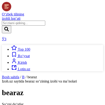
O‘zbek tilining
izohli lug‘ati
ЎЗ
Top 100
Ro‘yxat
Kirish
Lotin.uz
Bosh sahifa
/
B
/
bearaz
Izoh.uz
saytida
bearaz
so‘zining izohi va ma’nolari
bearaz
So‘zni do‘stlar