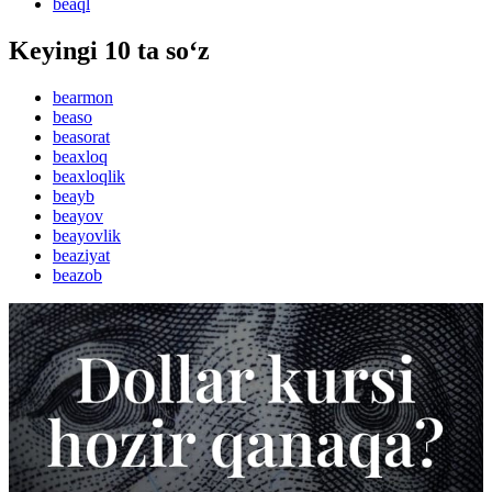
beaql
Keyingi 10 ta so‘z
bearmon
beaso
beasorat
beaxloq
beaxloqlik
beayb
beayov
beayovlik
beaziyat
beazob