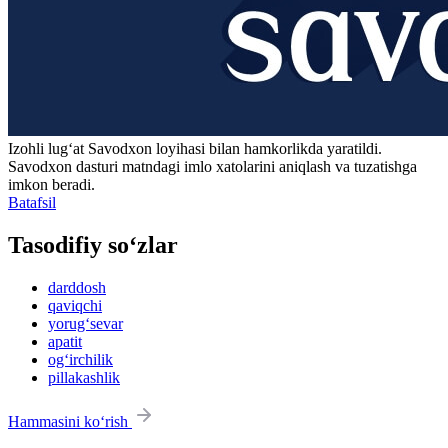
Izohli lugʻat
Savodxon
loyihasi bilan hamkorlikda yaratildi.
Savodxon dasturi matndagi imlo xatolarini aniqlash va tuzatishga
imkon beradi.
Batafsil
Tasodifiy so‘zlar
darddosh
qaviqchi
yorug‘sevar
apatit
og‘irchilik
pillakashlik
Hammasini ko‘rish