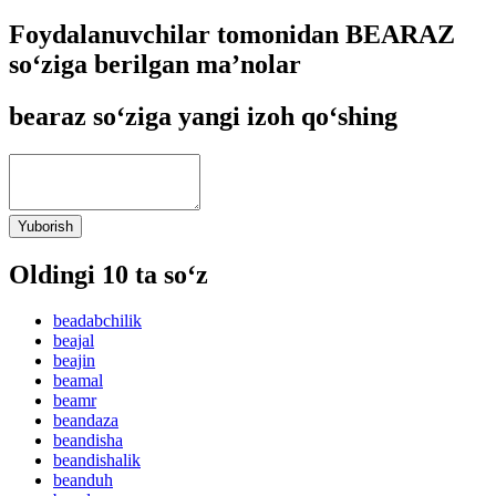
Foydalanuvchilar tomonidan BEARAZ
so‘ziga berilgan ma’nolar
bearaz so‘ziga yangi izoh qo‘shing
Yuborish
Oldingi 10 ta so‘z
beadabchilik
beajal
beajin
beamal
beamr
beandaza
beandisha
beandishalik
beanduh