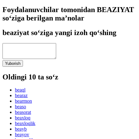
Foydalanuvchilar tomonidan BEAZIYAT
so‘ziga berilgan ma’nolar
beaziyat so‘ziga yangi izoh qo‘shing
Yuborish
Oldingi 10 ta so‘z
beaql
bearaz
bearmon
beaso
beasorat
beaxloq
beaxloqlik
beayb
beayov