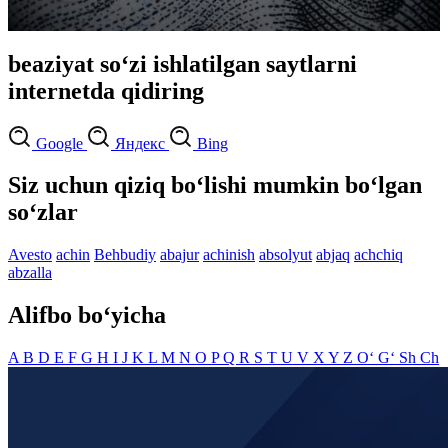
beaziyat so‘zi ishlatilgan saytlarni
internetda qidiring
Google
Яндекс
Bing
Siz uchun qiziq bo‘lishi mumkin bo‘lgan
so‘zlar
Avesto
achin
Behbudiy
abajur
achinish
absolyut
abjaq
achchiq
abzalla
Alifbo bo‘yicha
A
B
D
E
F
G
H
I
J
K
L
M
N
O
P
Q
R
S
T
U
V
X
Y
Z
O‘
G‘
Sh
Ch