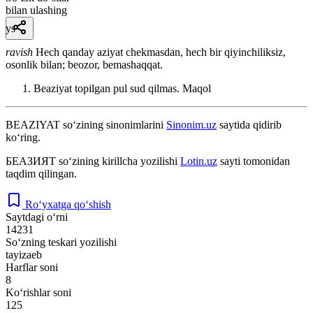
bilan ulashing
ys
ravish
Hech qanday aziyat chekmasdan, hech bir qiyinchiliksiz,
osonlik bilan; beozor, bemashaqqat.
Beaziyat topilgan pul sud qilmas.
Maqol
BEAZIYAT
so‘zining sinonimlarini
Sinonim.uz
saytida qidirib
ko‘ring.
БЕАЗИЯТ
so‘zining kirillcha yozilishi
Lotin.uz
sayti tomonidan
taqdim qilingan.
Ro‘yxatga qo‘shish
Saytdagi o‘rni
14231
So‘zning teskari yozilishi
tayizaeb
Harflar soni
8
Ko‘rishlar soni
125