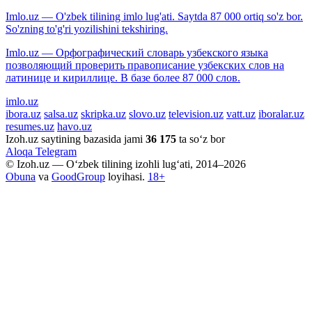
Imlo.uz — O'zbek tilining imlo lug'ati. Saytda 87 000 ortiq so'z bor.
So'zning to'g'ri yozilishini tekshiring.
Imlo.uz — Орфографический словарь узбекского языка
позволяющий проверить правописание узбекских слов на
латинице и кириллице. В базе более 87 000 слов.
imlo.uz
ibora.uz
salsa.uz
skripka.uz
slovo.uz
television.uz
vatt.uz
iboralar.uz
resumes.uz
havo.uz
Izoh.uz saytining bazasida jami
36 175
ta so‘z bor
Aloqa
Telegram
© Izoh.uz — O‘zbek tilining izohli lug‘ati, 2014–2026
Obuna
va
GoodGroup
loyihasi.
18+