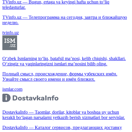
TVinfo.uz — Bugun, ertaga va keyingi hafta uchun to‘liq
teledasturlar.
TVinfo.uz — Телепрограмма на сегодня, завтра и ближайшую
неделю.
tvinfo.uz
O‘zbek Ismlarning to‘liq, batafsil ma’nosi, kelib chiqishi, shakllari.
O‘zingiz va yaqinlaringizni ismlari ma’nosini bilib oling.
Полный смысл, происхождение, формы узбекских имён.
Узнайте смысл своего имени и имён близких.
ismlar.com
DostavkaInfo — Taomlar, dorilar, kitoblar va boshqa uy uchun
kerakli bo‘lagan narsalarni yetkazib berish xizmatlari bor servislar.
DostavkaInfo — Каталог сервисов, предлагающих доставку