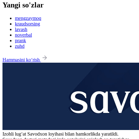
Yangi so'zlar
mengzaymoq
kraudsorsing
lavash
noverbal
prank
zuhd
Hammasini ko‘rish
Izohli lugʻat
Savodxon
loyihasi bilan hamkorlikda yaratildi.