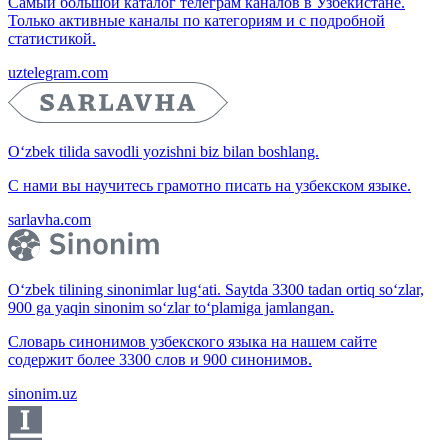
Самый большой каталог телеграм каналов в Узбекистане.
Только активные каналы по категориям и с подробной
статистикой.
uztelegram.com
O‘zbek tilida savodli yozishni biz bilan boshlang.
С нами вы научитесь грамотно писать на узбекском языке.
sarlavha.com
O‘zbek tilining sinonimlar lug‘ati. Saytda 3300 tadan ortiq so‘zlar,
900 ga yaqin sinonim so‘zlar to‘plamiga jamlangan.
Словарь синонимов узбекского языка на нашем сайте
содержит более 3300 слов и 900 синонимов.
sinonim.uz