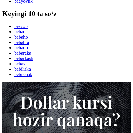
beayovlik
Keyingi 10 ta so‘z
beazob
bebadal
bebaho
bebahra
bebaqo
bebaraka
bebarkash
bebaxt
bebiliska
bebilchak