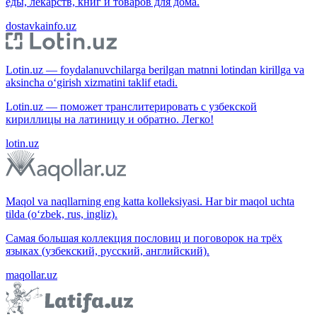
еды, лекарств, книг и товаров для дома.
dostavkainfo.uz
Lotin.uz — foydalanuvchilarga berilgan matnni lotindan kirillga va
aksincha o‘girish xizmatini taklif etadi.
Lotin.uz — поможет транслитерировать с узбекской
кириллицы на латиницу и обратно. Легко!
lotin.uz
Maqol va naqllarning eng katta kolleksiyasi. Har bir maqol uchta
tilda (o‘zbek, rus, ingliz).
Самая большая коллекция пословиц и поговорок на трёх
языках (узбекский, русский, английский).
maqollar.uz