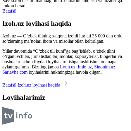
Savodxon dasturi matndagi imlo xatolarini aniqlash va tuzatishga
imkon beradi.
Batafsil
Izoh.uz loyihasi haqida
Izoh.uz — O‘zbek tilining xalqona izohli lug‘ati 35 000 dan ortiq
so‘zlarning ma’nolari ibora va misollar bilan keltirilgan.
Yillar davomida “O‘zbek tili kuni”ga bag‘ishlab, o‘zbek tilini
o‘rganuvchilar, jurnalistlar, tarjimonlar, kopirayterlar, blogerlar va
boshqalar uchun foydali loyihalarni ishga tushirishni an’anaga
aylantirganmiz. Bizning jamoa
Lotin.uz
,
Imlo.uz
,
Sinonim.uz
,
Sarlavha.com
loyihalarini hukmingizga havola qilgan.
Batafsil Izoh.uz loyihasi haqida
Loyihalarimiz