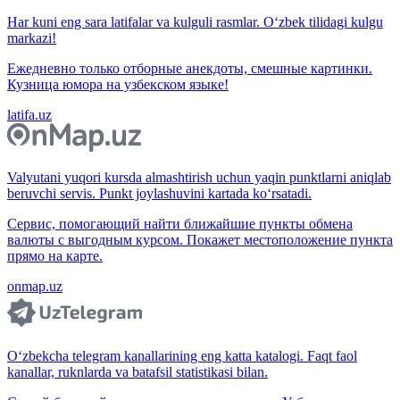
Har kuni eng sara latifalar va kulguli rasmlar. O‘zbek tilidagi kulgu
markazi!
Ежедневно только отборные анекдоты, смешные картинки.
Кузница юмора на узбекском языке!
latifa.uz
Valyutani yuqori kursda almashtirish uchun yaqin punktlarni aniqlab
beruvchi servis. Punkt joylashuvini kartada ko‘rsatadi.
Сервис, помогающий найти ближайшие пункты обмена
валюты с выгодным курсом. Покажет местоположение пункта
прямо на карте.
onmap.uz
O‘zbekcha telegram kanallarining eng katta katalogi. Faqt faol
kanallar, ruknlarda va batafsil statistikasi bilan.