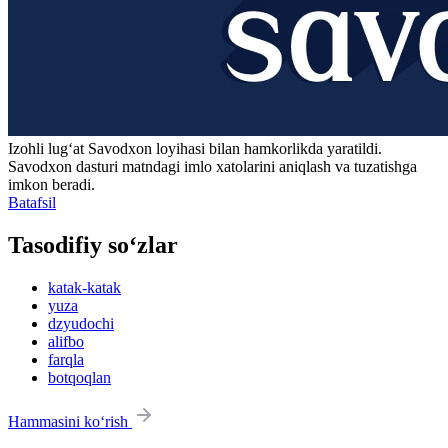
Izohli lugʻat
Savodxon
loyihasi bilan hamkorlikda yaratildi.
Savodxon dasturi matndagi imlo xatolarini aniqlash va tuzatishga
imkon beradi.
Batafsil
Tasodifiy so‘zlar
katak-katak
yuza
dzyudochi
alifbo
farqla
botqoqlan
Hammasini ko‘rish