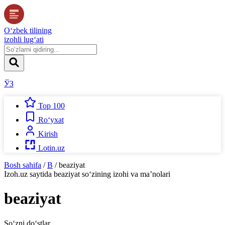
O‘zbek tilining
izohli lug‘ati
ЎЗ
Top 100
Ro‘yxat
Kirish
Lotin.uz
Bosh sahifa
/
B
/
beaziyat
Izoh.uz
saytida
beaziyat
so‘zining izohi va ma’nolari
beaziyat
So‘zni do‘stlar