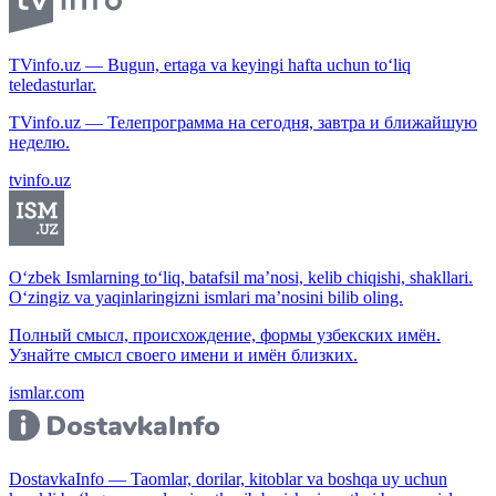
TVinfo.uz — Bugun, ertaga va keyingi hafta uchun to‘liq
teledasturlar.
TVinfo.uz — Телепрограмма на сегодня, завтра и ближайшую
неделю.
tvinfo.uz
O‘zbek Ismlarning to‘liq, batafsil ma’nosi, kelib chiqishi, shakllari.
O‘zingiz va yaqinlaringizni ismlari ma’nosini bilib oling.
Полный смысл, происхождение, формы узбекских имён.
Узнайте смысл своего имени и имён близких.
ismlar.com
DostavkaInfo — Taomlar, dorilar, kitoblar va boshqa uy uchun