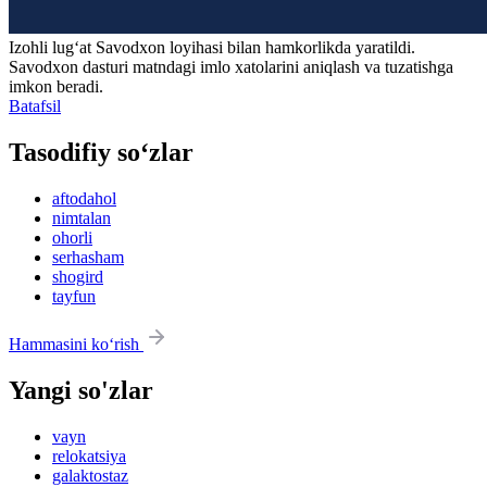
Izohli lugʻat
Savodxon
loyihasi bilan hamkorlikda yaratildi.
Savodxon dasturi matndagi imlo xatolarini aniqlash va tuzatishga
imkon beradi.
Batafsil
Tasodifiy so‘zlar
aftodahol
nimtalan
ohorli
serhasham
shogird
tayfun
Hammasini ko‘rish
Yangi so'zlar
vayn
relokatsiya
galaktostaz