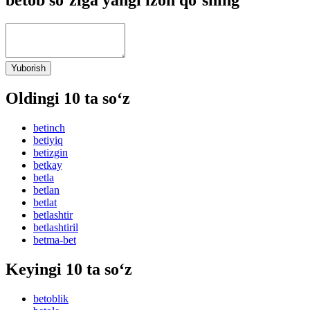
Yuborish
Oldingi 10 ta so‘z
betinch
betiyiq
betizgin
betkay
betla
betlan
betlat
betlashtir
betlashtiril
betma-bet
Keyingi 10 ta so‘z
betoblik