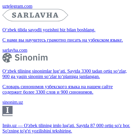
uztelegram.com
O‘zbek tilida savodli yozishni biz bilan boshlang.
С нами вы научитесь грамотно писать на узбекском языке.
sarlavha.com
O‘zbek tilining sinonimlar lug‘ati. Saytda 3300 tadan ortiq so‘zlar,
900 ga yaqin sinonim so‘zlar to‘plamiga jamlangan.
Словарь синонимов узбекского языка на нашем сайте
содержит более 3300 слов и 900 синонимов.
sinonim.uz
Imlo.uz — O'zbek tilining imlo lug'ati. Saytda 87 000 ortiq so'z bor.
So'zning to'g'ri yozilishini tekshiring.