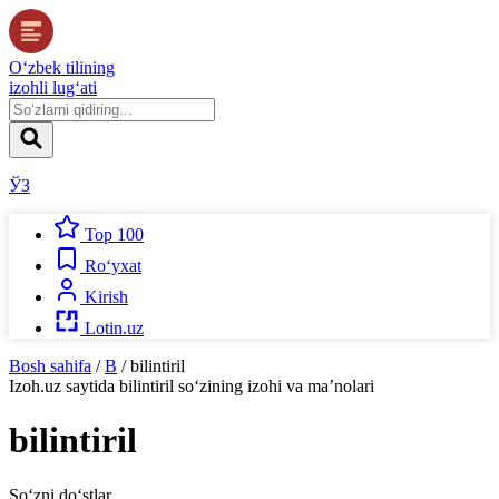
O‘zbek tilining
izohli lug‘ati
ЎЗ
Top 100
Ro‘yxat
Kirish
Lotin.uz
Bosh sahifa
/
B
/
bilintiril
Izoh.uz
saytida
bilintiril
so‘zining izohi va ma’nolari
bilintiril
So‘zni do‘stlar