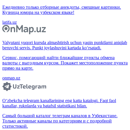
Ежедневно только отборные анекдоты, смешные картинки.
Кузница юмора на узбекском языке!
latifa.uz
Valyutani yuqori kursda almashtirish uchun yaqin punktlarni aniqlab
beruvchi servis. Punkt joylashuvini kartada ko‘rsatadi.
Сервис, помогающий найти ближайшие пункты обмена
валюты с выгодным курсом. Покажет местоположение пункта
прямо на карте.
onmap.uz
O‘zbekcha telegram kanallarining eng katta katalogi. Faqt faol
kanallar, ruknlarda va batafsil statistikasi bilan.
Самый большой каталог телеграм каналов в Узбекистане.
Только активные каналы по категориям и с подробной
статистикой.