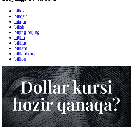
biliqsi
biliqsit
biliqtir
bilish
biljing-biljing
biljira
biljirat
billiard
billiardxona
billion