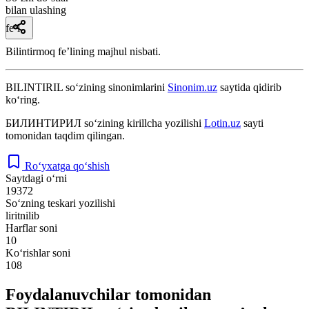
bilan ulashing
fe’l
Bilintirmoq feʼlining majhul nisbati.
BILINTIRIL
so‘zining sinonimlarini
Sinonim.uz
saytida qidirib
ko‘ring.
БИЛИНТИРИЛ
so‘zining kirillcha yozilishi
Lotin.uz
sayti
tomonidan taqdim qilingan.
Ro‘yxatga qo‘shish
Saytdagi o‘rni
19372
So‘zning teskari yozilishi
liritnilib
Harflar soni
10
Ko‘rishlar soni
108
Foydalanuvchilar tomonidan