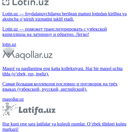
Lotin.uz — foydalanuvchilarga berilgan matnni lotindan kirillga va
aksincha o‘girish xizmatini taklif etadi.
Lotin.uz — поможет транслитерировать с узбекской
кириллицы на латиницу и обратно. Легко!
lotin.uz
Maqol va naqllarning eng katta kolleksiyasi. Har bir maqol uchta
tilda (o‘zbek, rus, ingliz).
Самая большая коллекция пословиц и поговорок на трёх
языках (узбекский, русский, английский).
maqollar.uz
Har kuni eng sara latifalar va kulguli rasmlar. O‘zbek tilidagi kulgu
markazi!