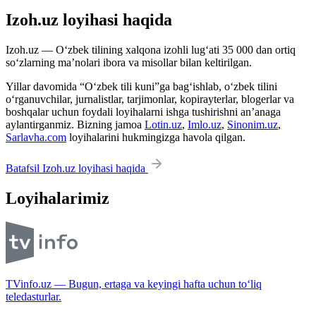
Izoh.uz loyihasi haqida
Izoh.uz — O‘zbek tilining xalqona izohli lug‘ati 35 000 dan ortiq
so‘zlarning ma’nolari ibora va misollar bilan keltirilgan.
Yillar davomida “O‘zbek tili kuni”ga bag‘ishlab, o‘zbek tilini
o‘rganuvchilar, jurnalistlar, tarjimonlar, kopirayterlar, blogerlar va
boshqalar uchun foydali loyihalarni ishga tushirishni an’anaga
aylantirganmiz. Bizning jamoa
Lotin.uz
,
Imlo.uz
,
Sinonim.uz
,
Sarlavha.com
loyihalarini hukmingizga havola qilgan.
Batafsil Izoh.uz loyihasi haqida
Loyihalarimiz
TVinfo.uz — Bugun, ertaga va keyingi hafta uchun to‘liq
teledasturlar.