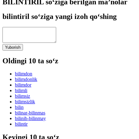
BILINTIRIL so‘ziga berilgan ma’nolar
bilintiril so‘ziga yangi izoh qo‘shing
Yuborish
Oldingi 10 ta so‘z
bilimdon
bilimdonlik
bilimdor
bilimli
bilimsiz
bilimsizlik
bilin
bilinar-bilinmas
bilinib-bilinmay
bilintir
Keyingi 10 ta so‘z