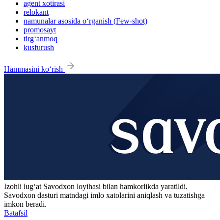
agent xotirasi
relokant
namunalar asosida o‘rganish (Few-shot)
promosayt
tirg‘anmoq
kusfurush
Hammasini ko‘rish
Izohli lugʻat
Savodxon
loyihasi bilan hamkorlikda yaratildi.
Savodxon dasturi matndagi imlo xatolarini aniqlash va tuzatishga
imkon beradi.
Batafsil