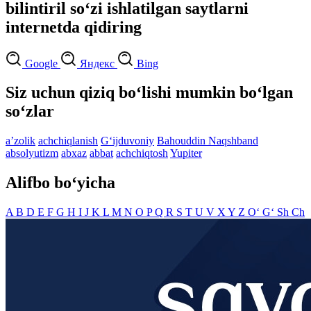
bilintiril so‘zi ishlatilgan saytlarni
internetda qidiring
Google
Яндекс
Bing
Siz uchun qiziq bo‘lishi mumkin bo‘lgan
so‘zlar
aʼzolik
achchiqlanish
G‘ijduvoniy
Bahouddin Naqshband
absolyutizm
abxaz
abbat
achchiqtosh
Yupiter
Alifbo bo‘yicha
A
B
D
E
F
G
H
I
J
K
L
M
N
O
P
Q
R
S
T
U
V
X
Y
Z
O‘
G‘
Sh
Ch