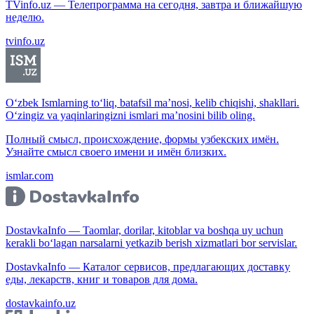
TVinfo.uz — Телепрограмма на сегодня, завтра и ближайшую
неделю.
tvinfo.uz
O‘zbek Ismlarning to‘liq, batafsil ma’nosi, kelib chiqishi, shakllari.
O‘zingiz va yaqinlaringizni ismlari ma’nosini bilib oling.
Полный смысл, происхождение, формы узбекских имён.
Узнайте смысл своего имени и имён близких.
ismlar.com
DostavkaInfo — Taomlar, dorilar, kitoblar va boshqa uy uchun
kerakli bo‘lagan narsalarni yetkazib berish xizmatlari bor servislar.
DostavkaInfo — Каталог сервисов, предлагающих доставку
еды, лекарств, книг и товаров для дома.
dostavkainfo.uz