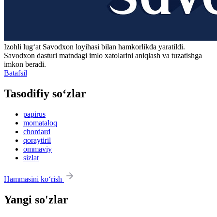
Izohli lugʻat
Savodxon
loyihasi bilan hamkorlikda yaratildi.
Savodxon dasturi matndagi imlo xatolarini aniqlash va tuzatishga
imkon beradi.
Batafsil
Tasodifiy so‘zlar
papirus
momataloq
chordard
qoraytiril
ommaviy
sizlat
Hammasini ko‘rish
Yangi so'zlar