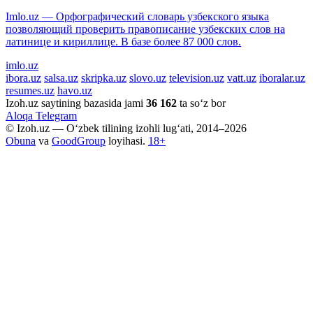
Imlo.uz — Орфографический словарь узбекского языка
позволяющий проверить правописание узбекских слов на
латинице и кириллице. В базе более 87 000 слов.
imlo.uz
ibora.uz
salsa.uz
skripka.uz
slovo.uz
television.uz
vatt.uz
iboralar.uz
resumes.uz
havo.uz
Izoh.uz saytining bazasida jami
36 162
ta so‘z bor
Aloqa
Telegram
© Izoh.uz — O‘zbek tilining izohli lug‘ati, 2014–2026
Obuna
va
GoodGroup
loyihasi.
18+