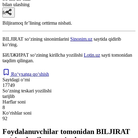
bilan ulashing
fe’l
Biljiramoq feʼlining orttirma nisbati.
BILJIRAT
so‘zining sinonimlarini
Sinonim.uz
saytida qidirib
ko‘ring.
БИЛЖИРАТ
so‘zining kirillcha yozilishi
Lotin.uz
sayti tomonidan
taqdim qilingan.
Ro‘yxatga qo‘shish
Saytdagi o‘rni
17749
So‘zning teskari yozilishi
tarijlib
Harflar soni
8
Ko‘rishlar soni
92
Foydalanuvchilar tomonidan BILJIRAT