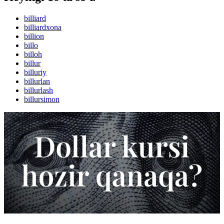
billiard
billiardxona
billion
billo
billoh
billur
billuriy
billurlan
billurlash
billursimon