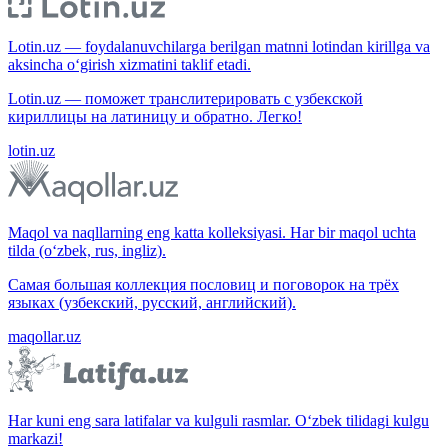
Lotin.uz — foydalanuvchilarga berilgan matnni lotindan kirillga va
aksincha o‘girish xizmatini taklif etadi.
Lotin.uz — поможет транслитерировать с узбекской
кириллицы на латиницу и обратно. Легко!
lotin.uz
Maqol va naqllarning eng katta kolleksiyasi. Har bir maqol uchta
tilda (o‘zbek, rus, ingliz).
Самая большая коллекция пословиц и поговорок на трёх
языках (узбекский, русский, английский).
maqollar.uz
Har kuni eng sara latifalar va kulguli rasmlar. O‘zbek tilidagi kulgu
markazi!