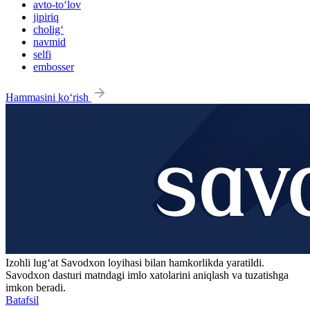
avto-to‘lov
jipiriq
cholig‘
navmid
selfi
embosser
Hammasini ko‘rish
Izohli lugʻat
Savodxon
loyihasi bilan hamkorlikda yaratildi.
Savodxon dasturi matndagi imlo xatolarini aniqlash va tuzatishga
imkon beradi.
Batafsil