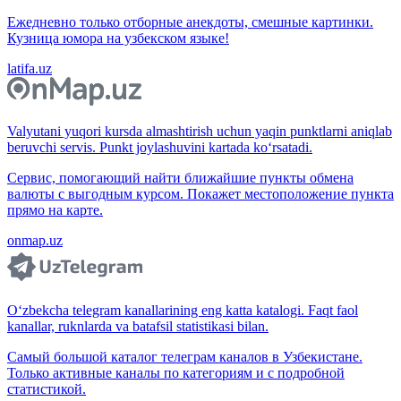
Ежедневно только отборные анекдоты, смешные картинки.
Кузница юмора на узбекском языке!
latifa.uz
Valyutani yuqori kursda almashtirish uchun yaqin punktlarni aniqlab
beruvchi servis. Punkt joylashuvini kartada ko‘rsatadi.
Сервис, помогающий найти ближайшие пункты обмена
валюты с выгодным курсом. Покажет местоположение пункта
прямо на карте.
onmap.uz
O‘zbekcha telegram kanallarining eng katta katalogi. Faqt faol
kanallar, ruknlarda va batafsil statistikasi bilan.
Самый большой каталог телеграм каналов в Узбекистане.
Только активные каналы по категориям и с подробной
статистикой.