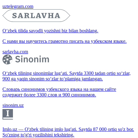
uztelegram.com
O‘zbek tilida savodli yozishni biz bilan boshlang.
С нами вы научитесь грамотно писать на узбекском языке.
sarlavha.com
O‘zbek tilining sinonimlar lug‘ati. Saytda 3300 tadan ortiq so‘zlar,
900 ga yaqin sinonim so‘zlar to‘plamiga jamlangan.
Словарь синонимов узбекского языка на нашем сайте
содержит более 3300 слов и 900 синонимов.
sinonim.uz
Imlo.uz — O'zbek tilining imlo lug'ati. Saytda 87 000 ortiq so'z bor.
So'zning to'g'ri yozilishini tekshiring.