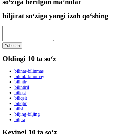
so‘ziga berilgan ma’nolar
biljirat so‘ziga yangi izoh qo‘shing
Yuborish
Oldingi 10 ta so‘z
bilinar-bilinmas
bilinib-bilinmay
bilintir
bilintiril
biliqsi
biliqsit
biliqtir
bilish
biljing-biljing
biljira
Keyingi 10 ta so‘z