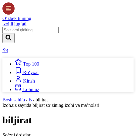
O‘zbek tilining
izohli lug‘ati
ЎЗ
Top 100
Ro‘yxat
Kirish
Lotin.uz
Bosh sahifa
/
B
/
biljirat
Izoh.uz
saytida
biljirat
so‘zining izohi va ma’nolari
biljirat
So‘zni do‘stlar