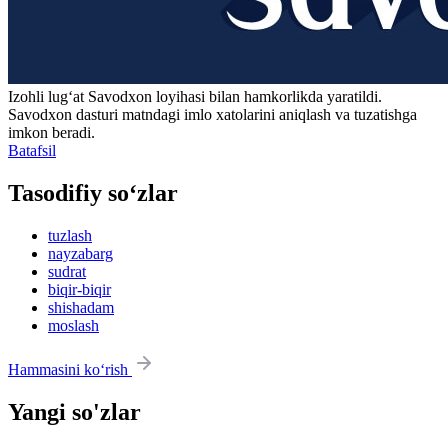
Izohli lugʻat
Savodxon
loyihasi bilan hamkorlikda yaratildi.
Savodxon dasturi matndagi imlo xatolarini aniqlash va tuzatishga
imkon beradi.
Batafsil
Tasodifiy so‘zlar
tuzlash
nayzabarg
sudrat
biqir-biqir
shishadam
moslash
Hammasini ko‘rish
Yangi so'zlar