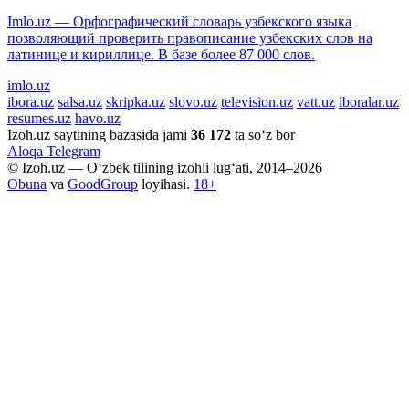
Imlo.uz — Орфографический словарь узбекского языка
позволяющий проверить правописание узбекских слов на
латинице и кириллице. В базе более 87 000 слов.
imlo.uz
ibora.uz
salsa.uz
skripka.uz
slovo.uz
television.uz
vatt.uz
iboralar.uz
resumes.uz
havo.uz
Izoh.uz saytining bazasida jami
36 172
ta so‘z bor
Aloqa
Telegram
© Izoh.uz — O‘zbek tilining izohli lug‘ati, 2014–2026
Obuna
va
GoodGroup
loyihasi.
18+