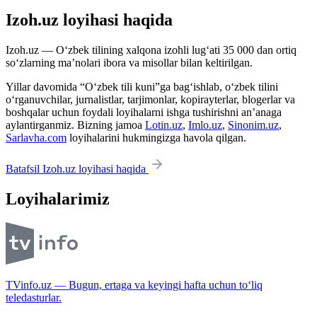
Izoh.uz loyihasi haqida
Izoh.uz — O‘zbek tilining xalqona izohli lug‘ati 35 000 dan ortiq
so‘zlarning ma’nolari ibora va misollar bilan keltirilgan.
Yillar davomida “O‘zbek tili kuni”ga bag‘ishlab, o‘zbek tilini
o‘rganuvchilar, jurnalistlar, tarjimonlar, kopirayterlar, blogerlar va
boshqalar uchun foydali loyihalarni ishga tushirishni an’anaga
aylantirganmiz. Bizning jamoa
Lotin.uz
,
Imlo.uz
,
Sinonim.uz
,
Sarlavha.com
loyihalarini hukmingizga havola qilgan.
Batafsil Izoh.uz loyihasi haqida
Loyihalarimiz
TVinfo.uz — Bugun, ertaga va keyingi hafta uchun to‘liq
teledasturlar.