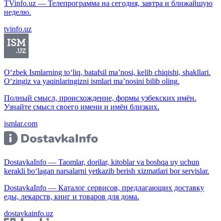
TVinfo.uz — Телепрограмма на сегодня, завтра и ближайшую
неделю.
tvinfo.uz
O‘zbek Ismlarning to‘liq, batafsil ma’nosi, kelib chiqishi, shakllari.
O‘zingiz va yaqinlaringizni ismlari ma’nosini bilib oling.
Полный смысл, происхождение, формы узбекских имён.
Узнайте смысл своего имени и имён близких.
ismlar.com
DostavkaInfo — Taomlar, dorilar, kitoblar va boshqa uy uchun
kerakli bo‘lagan narsalarni yetkazib berish xizmatlari bor servislar.
DostavkaInfo — Каталог сервисов, предлагающих доставку
еды, лекарств, книг и товаров для дома.
dostavkainfo.uz