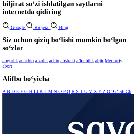
biljirat so‘zi ishlatilgan saytlarni
internetda qidiring
Google
Яндекс
Bing
Siz uchun qiziq bo‘lishi mumkin bo‘lgan
so‘zlar
abgorlik
achchiq
aʼzolik
achin
abstrakt
aʼlochilik
abjir
Merkuriy
abort
Alifbo bo‘yicha
A
B
D
E
F
G
H
I
J
K
L
M
N
O
P
Q
R
S
T
U
V
X
Y
Z
O‘
G‘
Sh
Ch