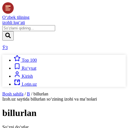
O‘zbek tilining
izohli lug‘ati
ЎЗ
Top 100
Ro‘yxat
Kirish
Lotin.uz
Bosh sahifa
/
B
/
billurlan
Izoh.uz
saytida
billurlan
so‘zining izohi va ma’nolari
billurlan
So‘zni do‘stlar