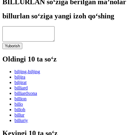
BILLURLAN so‘ziga berilgan ma’nolar
billurlan so‘ziga yangi izoh qo‘shing
Yuborish
Oldingi 10 ta so‘z
biljing-biljing
biljira
biljirat
billiard
billiardxona
billion
billo
billoh
billur
billuriy
Keyingi 10 ta so‘z