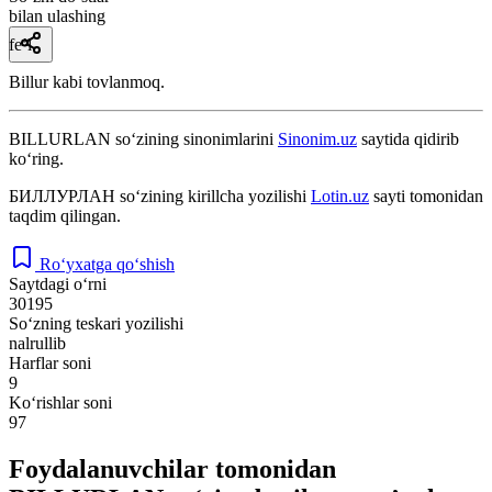
bilan ulashing
fe’l
Billur kabi tovlanmoq.
BILLURLAN
so‘zining sinonimlarini
Sinonim.uz
saytida qidirib
ko‘ring.
БИЛЛУРЛАН
so‘zining kirillcha yozilishi
Lotin.uz
sayti tomonidan
taqdim qilingan.
Ro‘yxatga qo‘shish
Saytdagi o‘rni
30195
So‘zning teskari yozilishi
nalrullib
Harflar soni
9
Ko‘rishlar soni
97
Foydalanuvchilar tomonidan