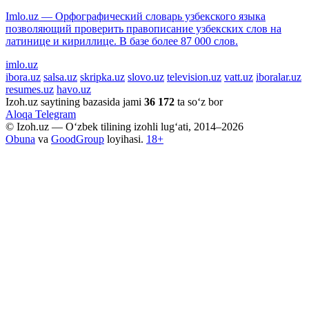
Imlo.uz — Орфографический словарь узбекского языка
позволяющий проверить правописание узбекских слов на
латинице и кириллице. В базе более 87 000 слов.
imlo.uz
ibora.uz
salsa.uz
skripka.uz
slovo.uz
television.uz
vatt.uz
iboralar.uz
resumes.uz
havo.uz
Izoh.uz saytining bazasida jami
36 172
ta so‘z bor
Aloqa
Telegram
© Izoh.uz — O‘zbek tilining izohli lug‘ati, 2014–2026
Obuna
va
GoodGroup
loyihasi.
18+