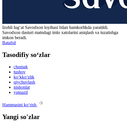
Izohli lugʻat
Savodxon
loyihasi bilan hamkorlikda yaratildi.
Savodxon dasturi matndagi imlo xatolarini aniqlash va tuzatishga
imkon beradi.
Batafsil
Tasodifiy so‘zlar
chumak
tushov
ko‘kko‘zlik
qiychuvlash
nishonlat
yutqazil
Hammasini ko‘rish
Yangi so'zlar