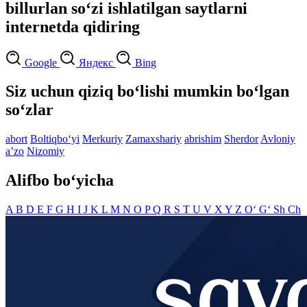
billurlan so‘zi ishlatilgan saytlarni
internetda qidiring
Google
Яндекс
Bing
Siz uchun qiziq bo‘lishi mumkin bo‘lgan
so‘zlar
abort
Boltiqbo‘yi
Merkuriy
Zamaxshariy
abrishim
Sherdor
Avloniy
aʼzo
Nizomiy
Alifbo bo‘yicha
A
B
D
E
F
G
H
I
J
K
L
M
N
O
P
Q
R
S
T
U
V
X
Y
Z
O‘
G‘
Sh
Ch