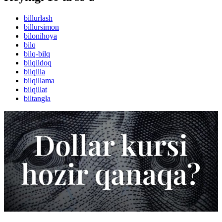
billurlash
billursimon
bilonihoya
bilq
bilq-bilq
bilqildoq
bilqilla
bilqillama
bilqillat
biltangla