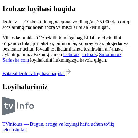
Izoh.uz loyihasi haqida
Izoh.uz — O‘zbek tilining xalqona izohli lug‘ati 35 000 dan ortiq
so‘zlarning ma’nolari ibora va misollar bilan keltirilgan.
Yillar davomida “O‘zbek tili kuni”ga bag‘ishlab, o‘zbek tilini
o‘rganuvchilar, jurnalistlar, tarjimonlar, kopirayterlar, blogerlar va
boshqalar uchun foydali loyihalarni ishga tushirishni an’anaga
aylantirganmiz. Bizning jamoa
Lotin.uz
,
Imlo.uz
,
Sinonim.uz
,
Sarlavha.com
loyihalarini hukmingizga havola qilgan.
Batafsil Izoh.uz loyihasi haqida
Loyihalarimiz
TVinfo.uz — Bugun, ertaga va keyingi hafta uchun to‘liq
teledasturlar.