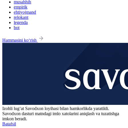
musahhih
empirik
ehtiyojmand
relokant
legenda
bot
Hammasini ko‘rish
Izohli lugʻat
Savodxon
loyihasi bilan hamkorlikda yaratildi.
Savodxon dasturi matndagi imlo xatolarini aniqlash va tuzatishga
imkon beradi.
Batafsil