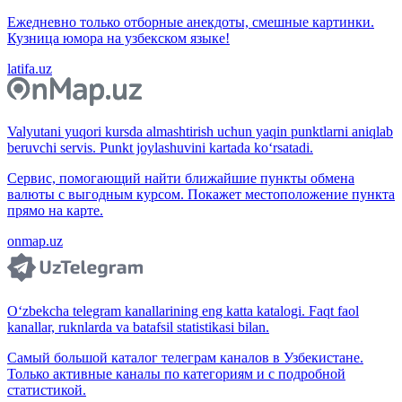
Ежедневно только отборные анекдоты, смешные картинки.
Кузница юмора на узбекском языке!
latifa.uz
Valyutani yuqori kursda almashtirish uchun yaqin punktlarni aniqlab
beruvchi servis. Punkt joylashuvini kartada ko‘rsatadi.
Сервис, помогающий найти ближайшие пункты обмена
валюты с выгодным курсом. Покажет местоположение пункта
прямо на карте.
onmap.uz
O‘zbekcha telegram kanallarining eng katta katalogi. Faqt faol
kanallar, ruknlarda va batafsil statistikasi bilan.
Самый большой каталог телеграм каналов в Узбекистане.
Только активные каналы по категориям и с подробной
статистикой.