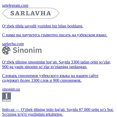
uztelegram.com
O‘zbek tilida savodli yozishni biz bilan boshlang.
С нами вы научитесь грамотно писать на узбекском языке.
sarlavha.com
O‘zbek tilining sinonimlar lug‘ati. Saytda 3300 tadan ortiq so‘zlar,
900 ga yaqin sinonim so‘zlar to‘plamiga jamlangan.
Словарь синонимов узбекского языка на нашем сайте
содержит более 3300 слов и 900 синонимов.
sinonim.uz
Imlo.uz — O'zbek tilining imlo lug'ati. Saytda 87 000 ortiq so'z bor.
So'zning to'g'ri yozilishini tekshiring.