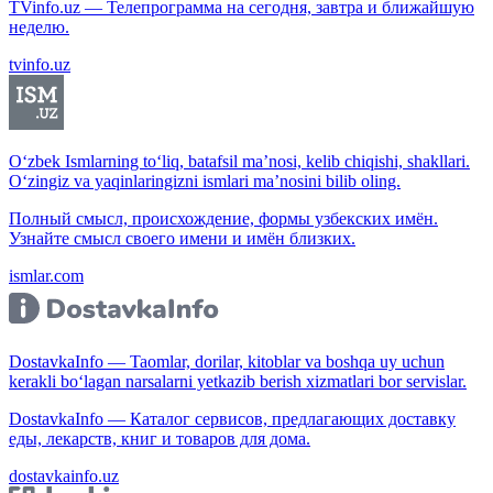
TVinfo.uz — Телепрограмма на сегодня, завтра и ближайшую
неделю.
tvinfo.uz
O‘zbek Ismlarning to‘liq, batafsil ma’nosi, kelib chiqishi, shakllari.
O‘zingiz va yaqinlaringizni ismlari ma’nosini bilib oling.
Полный смысл, происхождение, формы узбекских имён.
Узнайте смысл своего имени и имён близких.
ismlar.com
DostavkaInfo — Taomlar, dorilar, kitoblar va boshqa uy uchun
kerakli bo‘lagan narsalarni yetkazib berish xizmatlari bor servislar.
DostavkaInfo — Каталог сервисов, предлагающих доставку
еды, лекарств, книг и товаров для дома.
dostavkainfo.uz