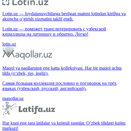
Lotin.uz — foydalanuvchilarga berilgan matnni lotindan kirillga va
aksincha o‘girish xizmatini taklif etadi.
Lotin.uz — поможет транслитерировать с узбекской
кириллицы на латиницу и обратно. Легко!
lotin.uz
Maqol va naqllarning eng katta kolleksiyasi. Har bir maqol uchta
tilda (o‘zbek, rus, ingliz).
Самая большая коллекция пословиц и поговорок на трёх
языках (узбекский, русский, английский).
maqollar.uz
Har kuni eng sara latifalar va kulguli rasmlar. O‘zbek tilidagi kulgu
markazi!