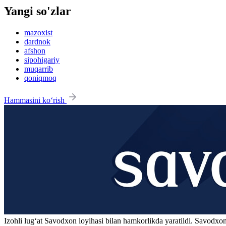
Yangi so'zlar
mazoxist
dardnok
afshon
sipohigariy
muqarrib
qoniqmoq
Hammasini ko‘rish
Izohli lugʻat
Savodxon
loyihasi bilan hamkorlikda yaratildi. Savodxon