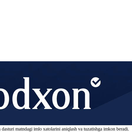
 dasturi matndagi imlo xatolarini aniqlash va tuzatishga imkon beradi.