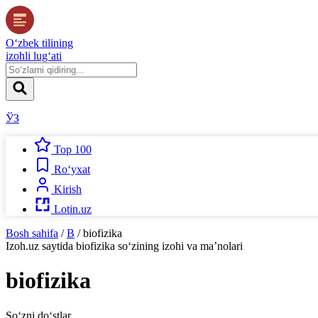
O‘zbek tilining
izohli lug‘ati
ЎЗ
Top 100
Ro‘yxat
Kirish
Lotin.uz
Bosh sahifa
/
B
/
biofizika
Izoh.uz
saytida
biofizika
so‘zining izohi va ma’nolari
biofizika
So‘zni do‘stlar