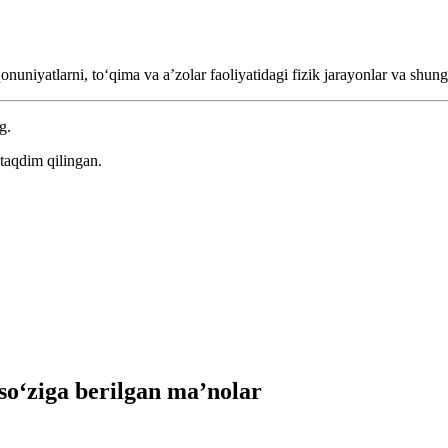
qonuniyatlarni, toʻqima va aʼzolar faoliyatidagi fizik jarayonlar va shu
g.
taqdim qilingan.
o‘ziga berilgan ma’nolar