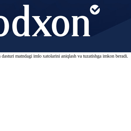
 dasturi matndagi imlo xatolarini aniqlash va tuzatishga imkon beradi.