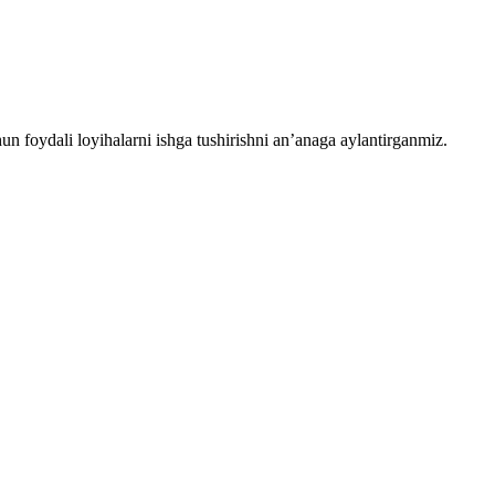
chun foydali loyihalarni ishga tushirishni an’anaga aylantirganmiz.