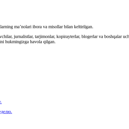
arning ma’nolari ibora va misollar bilan keltirilgan.
hilar, jurnalistlar, tarjimonlar, kopirayterlar, blogerlar va boshqalar u
ini hukmingizga havola qilgan.
.
еделю.