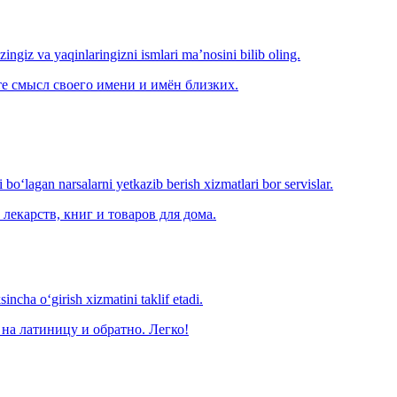
‘zingiz va yaqinlaringizni ismlari ma’nosini bilib oling.
е смысл своего имени и имён близких.
o‘lagan narsalarni yetkazib berish xizmatlari bor servislar.
лекарств, книг и товаров для дома.
ncha o‘girish xizmatini taklif etadi.
на латиницу и обратно. Легко!