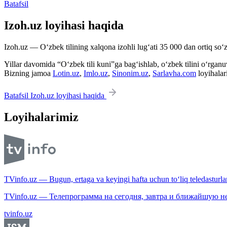
Batafsil
Izoh.uz loyihasi haqida
Izoh.uz — O‘zbek tilining xalqona izohli lug‘ati 35 000 dan ortiq so‘zl
Yillar davomida “O‘zbek tili kuni”ga bag‘ishlab, o‘zbek tilini o‘rganuvc
Bizning jamoa
Lotin.uz
,
Imlo.uz
,
Sinonim.uz
,
Sarlavha.com
loyihalar
Batafsil Izoh.uz loyihasi haqida
Loyihalarimiz
TVinfo.uz — Bugun, ertaga va keyingi hafta uchun to‘liq teledasturlar
TVinfo.uz — Телепрограмма на сегодня, завтра и ближайшую н
tvinfo.uz