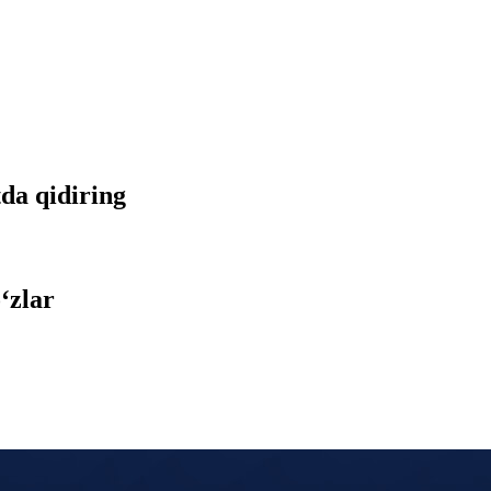
tda qidiring
‘zlar