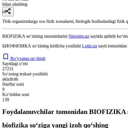
bilan ulashing
ot
Tirik organizmlarga xos fizik xossalarni, biologik hodisalardagi fizik 
BIOFIZIKA
so‘zining sinonimlarini
Sinonim.uz
saytida qidirib ko‘rin
БИОФИЗИКА
so‘zining kirillcha yozilishi
Lotin.uz
sayti tomonidan 
Ro‘yxatga qo‘shish
Saytdagi o‘rni
27231
So‘zning teskari yozilishi
akizifoib
Harflar soni
9
Ko‘rishlar soni
139
Foydalanuvchilar tomonidan BIOFIZIKA s
biofizika so‘ziga yangi izoh qo‘shing