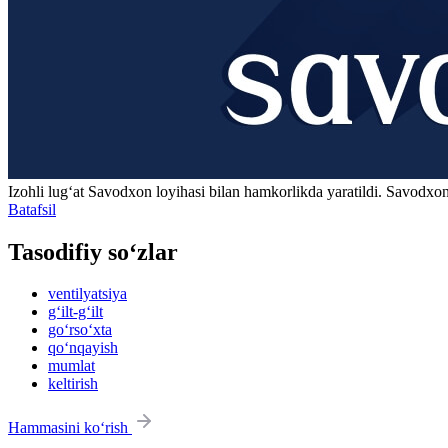
Izohli lugʻat
Savodxon
loyihasi bilan hamkorlikda yaratildi. Savodxon
Batafsil
Tasodifiy so‘zlar
ventilyatsiya
g‘ilt-g‘ilt
go‘rso‘xta
qo‘nqayish
mumlat
keltirish
Hammasini ko‘rish