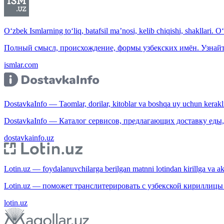
O‘zbek Ismlarning to‘liq, batafsil ma’nosi, kelib chiqishi, shakllari. O
Полный смысл, происхождение, формы узбекских имён. Узнайт
ismlar.com
DostavkaInfo — Taomlar, dorilar, kitoblar va boshqa uy uchun kerakli b
DostavkaInfo — Каталог сервисов, предлагающих доставку еды, 
dostavkainfo.uz
Lotin.uz — foydalanuvchilarga berilgan matnni lotindan kirillga va aksi
Lotin.uz — поможет транслитерировать с узбекской кириллицы 
lotin.uz