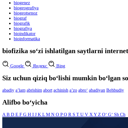
biogenez
biogeografiya
biogeotsenoz
biograf
biografik
biografiya
bioindikator
bioinformatika
biofizika so‘zi ishlatilgan saytlarni interne
Google
Яндекс
Bing
Siz uchun qiziq bo‘lishi mumkin bo‘lgan so
abadiy
aʼlam
abrishim
abort
achinish
aʼzo
abro‘
abadiyan
Behbudiy
Alifbo bo‘yicha
A
B
D
E
F
G
H
I
J
K
L
M
N
O
P
Q
R
S
T
U
V
X
Y
Z
O‘
G‘
Sh
Ch