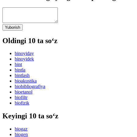
Yuborish
Oldingi 10 ta so‘z
binoyiday
binoyidek
bint
bintla
bintlash
bioakustika
biobibliografiya
bioetanol
biofiltr
biofizik
Keyingi 10 ta so‘z
biogaz
biogen