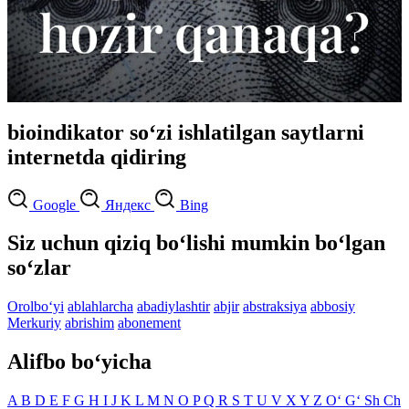
bioindikator so‘zi ishlatilgan saytlarni
internetda qidiring
Google
Яндекс
Bing
Siz uchun qiziq bo‘lishi mumkin bo‘lgan
so‘zlar
Orolbo‘yi
ablahlarcha
abadiylashtir
abjir
abstraksiya
abbosiy
Merkuriy
abrishim
abonement
Alifbo bo‘yicha
A
B
D
E
F
G
H
I
J
K
L
M
N
O
P
Q
R
S
T
U
V
X
Y
Z
O‘
G‘
Sh
Ch