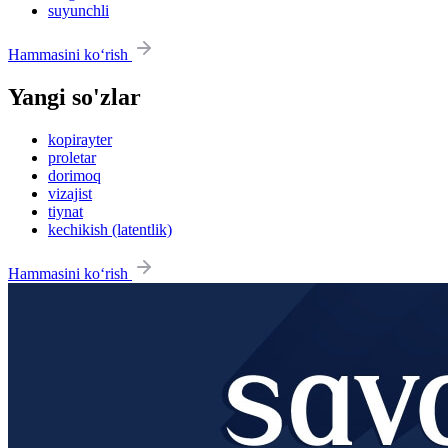
suyunchli
Hammasini ko‘rish
Yangi so'zlar
kopirayter
proletar
dorimoq
vizajist
tiynat
kechikish (latentlik)
Hammasini ko‘rish