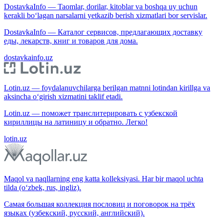
DostavkaInfo — Taomlar, dorilar, kitoblar va boshqa uy uchun
kerakli bo‘lagan narsalarni yetkazib berish xizmatlari bor servislar.
DostavkaInfo — Каталог сервисов, предлагающих доставку
еды, лекарств, книг и товаров для дома.
dostavkainfo.uz
Lotin.uz — foydalanuvchilarga berilgan matnni lotindan kirillga va
aksincha o‘girish xizmatini taklif etadi.
Lotin.uz — поможет транслитерировать с узбекской
кириллицы на латиницу и обратно. Легко!
lotin.uz
Maqol va naqllarning eng katta kolleksiyasi. Har bir maqol uchta
tilda (o‘zbek, rus, ingliz).
Самая большая коллекция пословиц и поговорок на трёх
языках (узбекский, русский, английский).