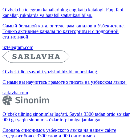
O‘zbekcha telegram kanallarining eng katta katalogi. Faqt faol
kanallar, ruknlarda va batafsil statistikasi bilan.
Самый большой каталог телеграм каналов в Узбекистане.
Только активные каналы по категориям и с подробной
статистикой.
uztelegram.com
O‘zbek tilida savodli yozishni biz bilan boshlang.
С нами вы научитесь грамотно писать на узбекском языке.
sarlavha.com
O‘zbek tilining sinonimlar lug‘ati. Saytda 3300 tadan ortiq so‘zlar,
900 ga yaqin sinonim so‘zlar to‘plamiga jamlangan.
Словарь синонимов узбекского языка на нашем сайте
содержит более 3300 слов и 900 синонимов.