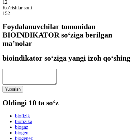
12
Ko‘rishlar soni
152
Foydalanuvchilar tomonidan
BIOINDIKATOR so‘ziga berilgan
ma’nolar
bioindikator so‘ziga yangi izoh qo‘shing
Yuborish
Oldingi 10 ta so‘z
biofizik
biofizika
biogaz
biogen
biogenez