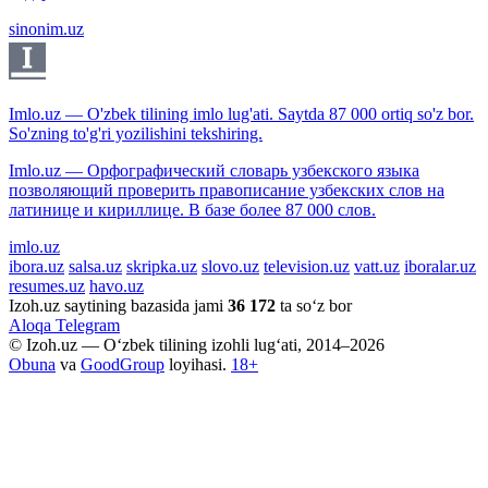
sinonim.uz
Imlo.uz — O'zbek tilining imlo lug'ati. Saytda 87 000 ortiq so'z bor.
So'zning to'g'ri yozilishini tekshiring.
Imlo.uz — Орфографический словарь узбекского языка
позволяющий проверить правописание узбекских слов на
латинице и кириллице. В базе более 87 000 слов.
imlo.uz
ibora.uz
salsa.uz
skripka.uz
slovo.uz
television.uz
vatt.uz
iboralar.uz
resumes.uz
havo.uz
Izoh.uz saytining bazasida jami
36 172
ta so‘z bor
Aloqa
Telegram
© Izoh.uz — O‘zbek tilining izohli lug‘ati, 2014–2026
Obuna
va
GoodGroup
loyihasi.
18+