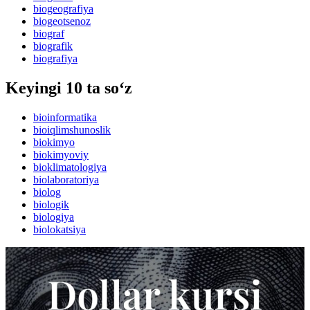
biogeografiya
biogeotsenoz
biograf
biografik
biografiya
Keyingi 10 ta so‘z
bioinformatika
bioiqlimshunoslik
biokimyo
biokimyoviy
bioklimatologiya
biolaboratoriya
biolog
biologik
biologiya
biolokatsiya