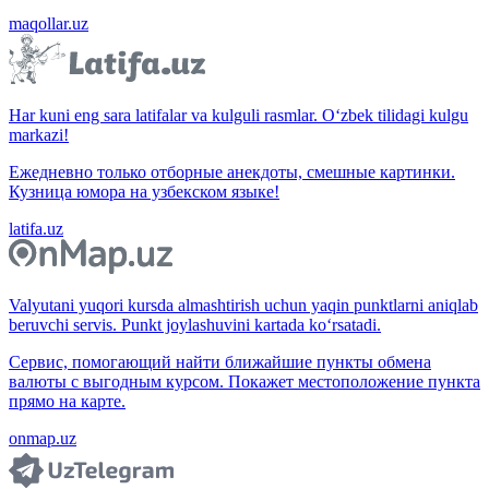
maqollar.uz
Har kuni eng sara latifalar va kulguli rasmlar. O‘zbek tilidagi kulgu
markazi!
Ежедневно только отборные анекдоты, смешные картинки.
Кузница юмора на узбекском языке!
latifa.uz
Valyutani yuqori kursda almashtirish uchun yaqin punktlarni aniqlab
beruvchi servis. Punkt joylashuvini kartada ko‘rsatadi.
Сервис, помогающий найти ближайшие пункты обмена
валюты с выгодным курсом. Покажет местоположение пункта
прямо на карте.
onmap.uz