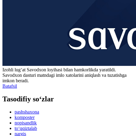
Izohli lugʻat
Savodxon
loyihasi bilan hamkorlikda yaratildi.
Savodxon dasturi matndagi imlo xatolarini aniqlash va tuzatishga
imkon beradi.
Batafsil
Tasodifiy so‘zlar
pashshaxona
komposter
nopisandlik
to‘qqiztalab
nargis