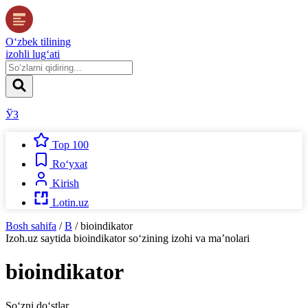
O‘zbek tilining
izohli lug‘ati
ЎЗ
Top 100
Ro‘yxat
Kirish
Lotin.uz
Bosh sahifa
/
B
/
bioindikator
Izoh.uz
saytida
bioindikator
so‘zining izohi va ma’nolari
bioindikator
So‘zni do‘stlar