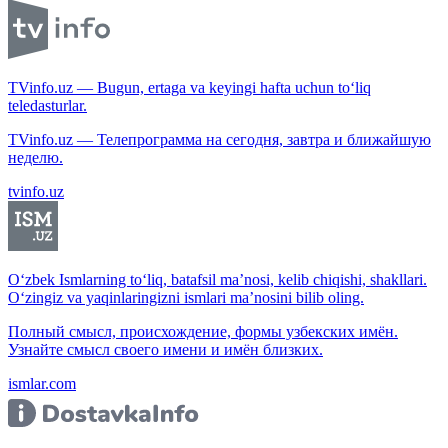
TVinfo.uz — Bugun, ertaga va keyingi hafta uchun to‘liq
teledasturlar.
TVinfo.uz — Телепрограмма на сегодня, завтра и ближайшую
неделю.
tvinfo.uz
O‘zbek Ismlarning to‘liq, batafsil ma’nosi, kelib chiqishi, shakllari.
O‘zingiz va yaqinlaringizni ismlari ma’nosini bilib oling.
Полный смысл, происхождение, формы узбекских имён.
Узнайте смысл своего имени и имён близких.
ismlar.com