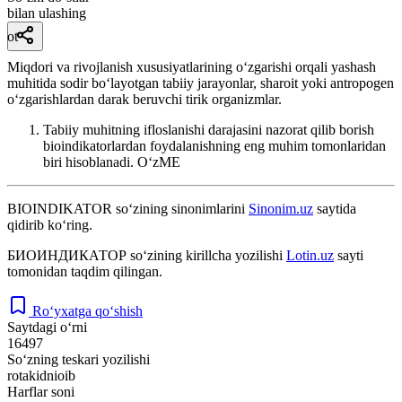
bilan ulashing
ot
Miqdori va rivojlanish xususiyatlarining oʻzgarishi orqali yashash
muhitida sodir boʻlayotgan tabiiy jarayonlar, sharoit yoki antropogen
oʻzgarishlardan darak beruvchi tirik organizmlar.
Tabiiy muhitning ifloslanishi darajasini nazorat qilib borish
bioindikatorlardan foydalanishning eng muhim tomonlaridan
biri hisoblanadi.
OʻzME
BIOINDIKATOR
so‘zining sinonimlarini
Sinonim.uz
saytida
qidirib ko‘ring.
БИОИНДИКАТОР
so‘zining kirillcha yozilishi
Lotin.uz
sayti
tomonidan taqdim qilingan.
Ro‘yxatga qo‘shish
Saytdagi o‘rni
16497
So‘zning teskari yozilishi
rotakidnioib
Harflar soni