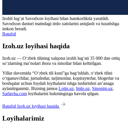
Izohli lugʻat
Savodxon
loyihasi bilan hamkorlikda yaratildi.
Savodxon dasturi matndagi imlo xatolarini aniqlash va tuzatishga
imkon beradi.
Batafsil
Izoh.uz loyihasi haqida
Izoh.uz — O‘zbek tilining xalqona izohli lug‘ati 35 000 dan ortiq
so‘zlarning ma’nolari ibora va misollar bilan keltirilgan.
Yillar davomida “O‘zbek tili kuni”ga bag‘ishlab, o‘zbek tilini
o‘rganuvchilar, jurnalistlar, tarjimonlar, kopirayterlar, blogerlar va
boshqalar uchun foydali loyihalarni ishga tushirishni an’anaga
aylantirganmiz. Bizning jamoa
Lotin.uz
,
Imlo.uz
,
Sinonim.uz
,
Sarlavha.com
loyihalarini hukmingizga havola qilgan.
Batafsil Izoh.uz loyihasi haqida
Loyihalarimiz