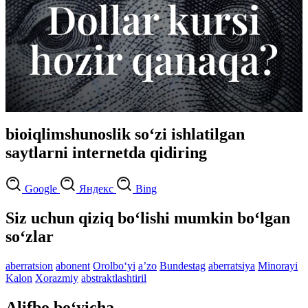
bioiqlimshunoslik so‘zi ishlatilgan
saytlarni internetda qidiring
Google
Яндекс
Bing
Siz uchun qiziq bo‘lishi mumkin bo‘lgan
so‘zlar
aberratsion
abonent
Orolbo‘yi
aʼzo
Bundestag
aberratsiya
Minorayi
Kalon
Xorazmiy
abstraktlashtiril
Alifbo bo‘yicha