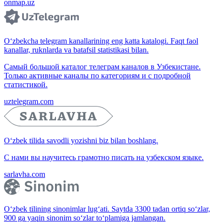
onmap.uz
O‘zbekcha telegram kanallarining eng katta katalogi. Faqt faol
kanallar, ruknlarda va batafsil statistikasi bilan.
Самый большой каталог телеграм каналов в Узбекистане.
Только активные каналы по категориям и с подробной
статистикой.
uztelegram.com
O‘zbek tilida savodli yozishni biz bilan boshlang.
С нами вы научитесь грамотно писать на узбекском языке.
sarlavha.com
O‘zbek tilining sinonimlar lug‘ati. Saytda 3300 tadan ortiq so‘zlar,
900 ga yaqin sinonim so‘zlar to‘plamiga jamlangan.