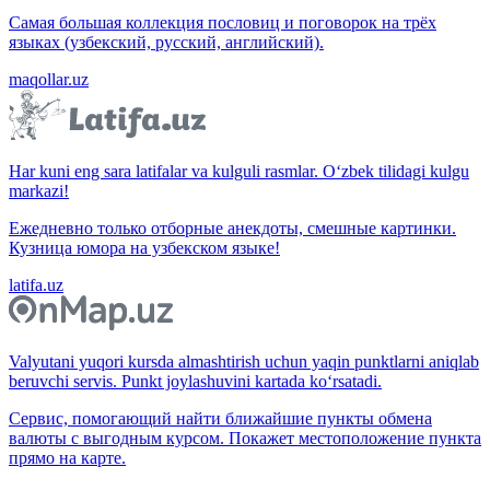
Самая большая коллекция пословиц и поговорок на трёх
языках (узбекский, русский, английский).
maqollar.uz
Har kuni eng sara latifalar va kulguli rasmlar. O‘zbek tilidagi kulgu
markazi!
Ежедневно только отборные анекдоты, смешные картинки.
Кузница юмора на узбекском языке!
latifa.uz
Valyutani yuqori kursda almashtirish uchun yaqin punktlarni aniqlab
beruvchi servis. Punkt joylashuvini kartada ko‘rsatadi.
Сервис, помогающий найти ближайшие пункты обмена
валюты с выгодным курсом. Покажет местоположение пункта
прямо на карте.