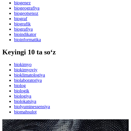
biogenez
biogeografiya
biogeotsenoz
biograf
biografik
biografiya
bioindikator
bioinformatika
Keyingi 10 ta so‘z
biokimyo
biokimyoviy
bioklimatologiya
biolaboratoriya
biolog
biologik
biologiya
biolokatsiya
biolyuminessensiya
biomahsulot