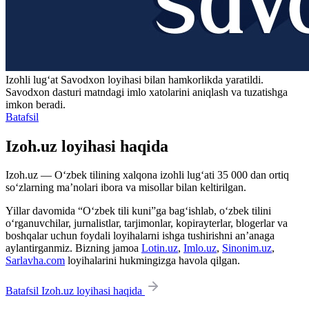
Izohli lugʻat
Savodxon
loyihasi bilan hamkorlikda yaratildi.
Savodxon dasturi matndagi imlo xatolarini aniqlash va tuzatishga
imkon beradi.
Batafsil
Izoh.uz loyihasi haqida
Izoh.uz — O‘zbek tilining xalqona izohli lug‘ati 35 000 dan ortiq
so‘zlarning ma’nolari ibora va misollar bilan keltirilgan.
Yillar davomida “O‘zbek tili kuni”ga bag‘ishlab, o‘zbek tilini
o‘rganuvchilar, jurnalistlar, tarjimonlar, kopirayterlar, blogerlar va
boshqalar uchun foydali loyihalarni ishga tushirishni an’anaga
aylantirganmiz. Bizning jamoa
Lotin.uz
,
Imlo.uz
,
Sinonim.uz
,
Sarlavha.com
loyihalarini hukmingizga havola qilgan.
Batafsil Izoh.uz loyihasi haqida