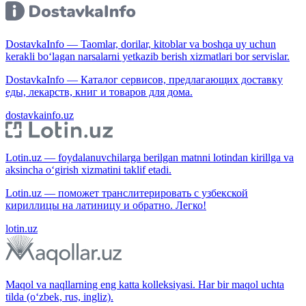
DostavkaInfo — Taomlar, dorilar, kitoblar va boshqa uy uchun
kerakli bo‘lagan narsalarni yetkazib berish xizmatlari bor servislar.
DostavkaInfo — Каталог сервисов, предлагающих доставку
еды, лекарств, книг и товаров для дома.
dostavkainfo.uz
Lotin.uz — foydalanuvchilarga berilgan matnni lotindan kirillga va
aksincha o‘girish xizmatini taklif etadi.
Lotin.uz — поможет транслитерировать с узбекской
кириллицы на латиницу и обратно. Легко!
lotin.uz
Maqol va naqllarning eng katta kolleksiyasi. Har bir maqol uchta
tilda (o‘zbek, rus, ingliz).