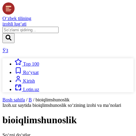
O‘zbek tilining
izohli lug‘ati
ЎЗ
Top 100
Ro‘yxat
Kirish
Lotin.uz
Bosh sahifa
/
B
/
bioiqlimshunoslik
Izoh.uz
saytida
bioiqlimshunoslik
so‘zining izohi va ma’nolari
bioiqlimshunoslik
So‘zni do‘stlar