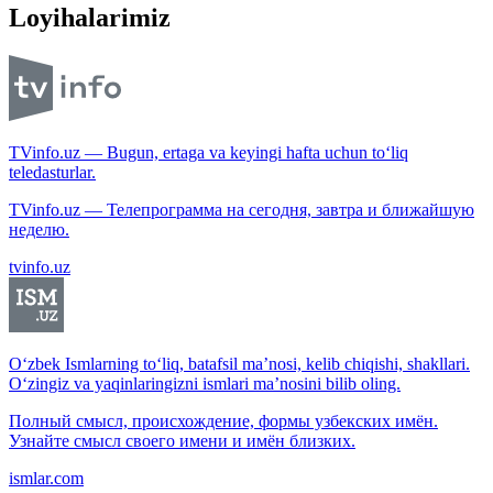
Loyihalarimiz
TVinfo.uz — Bugun, ertaga va keyingi hafta uchun to‘liq
teledasturlar.
TVinfo.uz — Телепрограмма на сегодня, завтра и ближайшую
неделю.
tvinfo.uz
O‘zbek Ismlarning to‘liq, batafsil ma’nosi, kelib chiqishi, shakllari.
O‘zingiz va yaqinlaringizni ismlari ma’nosini bilib oling.
Полный смысл, происхождение, формы узбекских имён.
Узнайте смысл своего имени и имён близких.
ismlar.com