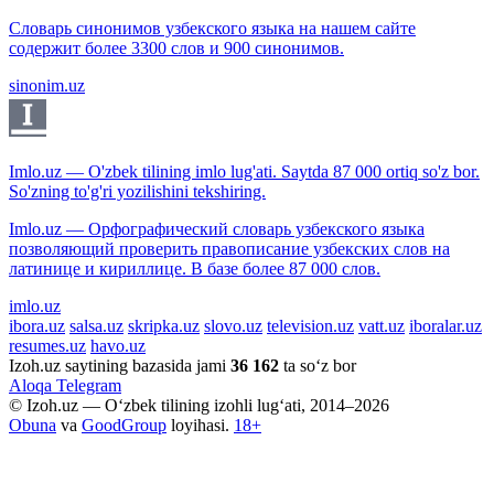
Словарь синонимов узбекского языка на нашем сайте
содержит более 3300 слов и 900 синонимов.
sinonim.uz
Imlo.uz — O'zbek tilining imlo lug'ati. Saytda 87 000 ortiq so'z bor.
So'zning to'g'ri yozilishini tekshiring.
Imlo.uz — Орфографический словарь узбекского языка
позволяющий проверить правописание узбекских слов на
латинице и кириллице. В базе более 87 000 слов.
imlo.uz
ibora.uz
salsa.uz
skripka.uz
slovo.uz
television.uz
vatt.uz
iboralar.uz
resumes.uz
havo.uz
Izoh.uz saytining bazasida jami
36 162
ta so‘z bor
Aloqa
Telegram
© Izoh.uz — O‘zbek tilining izohli lug‘ati, 2014–2026
Obuna
va
GoodGroup
loyihasi.
18+