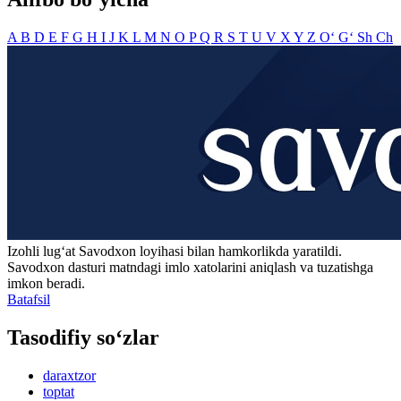
A
B
D
E
F
G
H
I
J
K
L
M
N
O
P
Q
R
S
T
U
V
X
Y
Z
O‘
G‘
Sh
Ch
Izohli lugʻat
Savodxon
loyihasi bilan hamkorlikda yaratildi.
Savodxon dasturi matndagi imlo xatolarini aniqlash va tuzatishga
imkon beradi.
Batafsil
Tasodifiy so‘zlar
daraxtzor
toptat