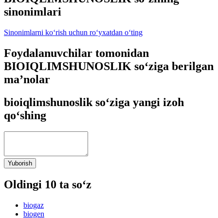
sinonimlari
Sinonimlarni ko‘rish uchun ro‘yxatdan o‘ting
Foydalanuvchilar tomonidan
BIOIQLIMSHUNOSLIK so‘ziga berilgan
ma’nolar
bioiqlimshunoslik so‘ziga yangi izoh
qo‘shing
Yuborish
Oldingi 10 ta so‘z
biogaz
biogen