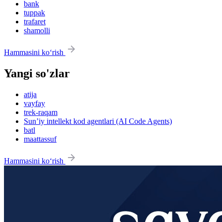
bank
tuppak
trafaret
shamolli
Hammasini ko‘rish
Yangi so'zlar
atija
vayfay
trek-raqam
Sun’iy intellekt kod agentlari (AI Code Agents)
batl
maattassuf
Hammasini ko‘rish