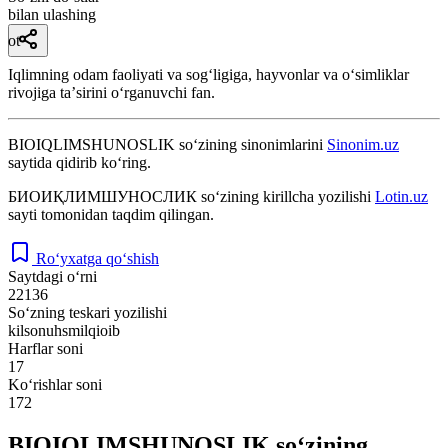
bilan ulashing
ot
Iqlimning odam faoliyati va sogʻligiga, hayvonlar va oʻsimliklar
rivojiga taʼsirini oʻrganuvchi fan.
BIOIQLIMSHUNOSLIK
so‘zining sinonimlarini
Sinonim.uz
saytida qidirib ko‘ring.
БИОИҚЛИМШУНОСЛИК
so‘zining kirillcha yozilishi
Lotin.uz
sayti tomonidan taqdim qilingan.
Ro‘yxatga qo‘shish
Saytdagi o‘rni
22136
So‘zning teskari yozilishi
kilsonuhsmilqioib
Harflar soni
17
Ko‘rishlar soni
172
BIOIQLIMSHUNOSLIK so‘zining