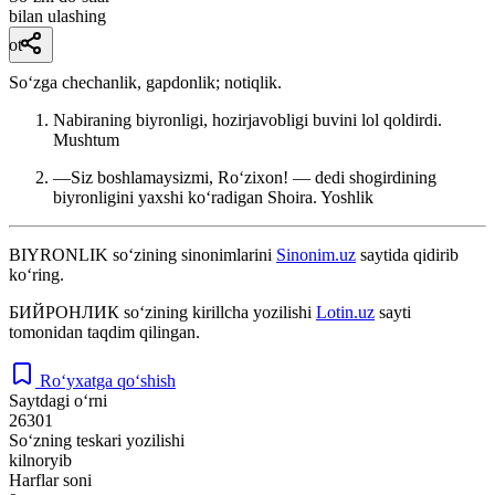
bilan ulashing
ot
Soʻzga chechanlik, gapdonlik; notiqlik.
Nabiraning biyronligi, hozirjavobligi buvini lol qoldirdi.
Mushtum
—Siz boshlamaysizmi, Roʻzixon! — dedi shogirdining
biyronligini yaxshi koʻradigan Shoira.
Yoshlik
BIYRONLIK
so‘zining sinonimlarini
Sinonim.uz
saytida qidirib
ko‘ring.
БИЙРОНЛИК
so‘zining kirillcha yozilishi
Lotin.uz
sayti
tomonidan taqdim qilingan.
Ro‘yxatga qo‘shish
Saytdagi o‘rni
26301
So‘zning teskari yozilishi
kilnoryib
Harflar soni