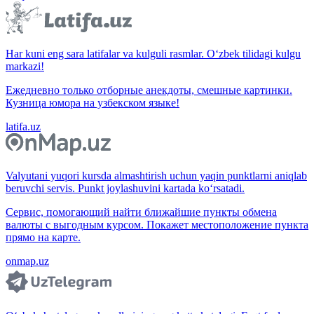
Har kuni eng sara latifalar va kulguli rasmlar. O‘zbek tilidagi kulgu
markazi!
Ежедневно только отборные анекдоты, смешные картинки.
Кузница юмора на узбекском языке!
latifa.uz
Valyutani yuqori kursda almashtirish uchun yaqin punktlarni aniqlab
beruvchi servis. Punkt joylashuvini kartada ko‘rsatadi.
Сервис, помогающий найти ближайшие пункты обмена
валюты с выгодным курсом. Покажет местоположение пункта
прямо на карте.
onmap.uz