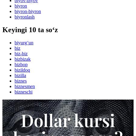
biyov-biyov
biyron
biyron-biyron
biyronlash
Keyingi 10 ta so‘z
biyurg‘un
biz
biz-biz
bizbizak
bizbop
bizildoq
bizilla
biznes
biznesmen
bizneschi