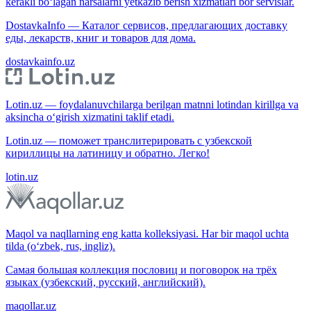
kerakli bo‘lagan narsalarni yetkazib berish xizmatlari bor servislar.
DostavkaInfo — Каталог сервисов, предлагающих доставку
еды, лекарств, книг и товаров для дома.
dostavkainfo.uz
Lotin.uz — foydalanuvchilarga berilgan matnni lotindan kirillga va
aksincha o‘girish xizmatini taklif etadi.
Lotin.uz — поможет транслитерировать с узбекской
кириллицы на латиницу и обратно. Легко!
lotin.uz
Maqol va naqllarning eng katta kolleksiyasi. Har bir maqol uchta
tilda (o‘zbek, rus, ingliz).
Самая большая коллекция пословиц и поговорок на трёх
языках (узбекский, русский, английский).
maqollar.uz