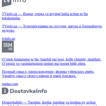
TVinfo.uz — Bugun, ertaga va keyingi hafta uchun to‘liq
teledasturlar.
TVinfo.uz — Телепрограмма на сегодня, завтра и ближайшую
неделю.
tvinfo.uz
O‘zbek Ismlarning to‘liq, batafsil ma’nosi, kelib chiqishi, shakllari.
O‘zingiz va yaqinlaringizni ismlari ma’nosini bilib oling.
Полный смысл, происхождение, формы узбекских имён.
Узнайте смысл своего имени и имён близких.
ismlar.com
DostavkaInfo — Taomlar, dorilar, kitoblar va boshqa uy uchun