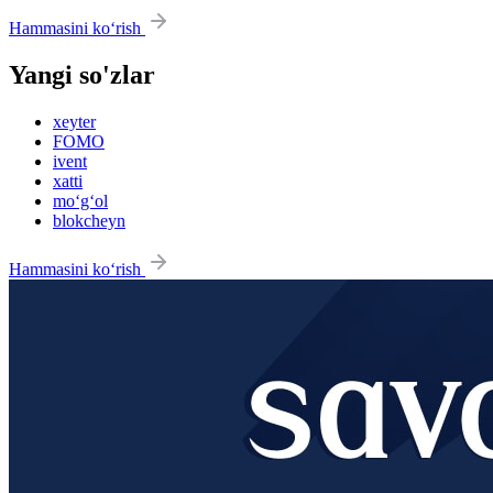
Hammasini ko‘rish
Yangi so'zlar
xeyter
FOMO
ivent
xatti
mo‘g‘ol
blokcheyn
Hammasini ko‘rish