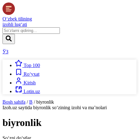
O‘zbek tilining
izohli lug‘ati
ЎЗ
Top 100
Ro‘yxat
Kirish
Lotin.uz
Bosh sahifa
/
B
/
biyronlik
Izoh.uz
saytida
biyronlik
so‘zining izohi va ma’nolari
biyronlik
So‘zni do‘stlar