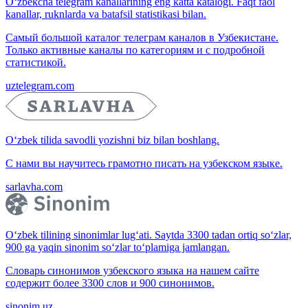
O‘zbekcha telegram kanallarining eng katta katalogi. Faqt faol
kanallar, ruknlarda va batafsil statistikasi bilan.
Самый большой каталог телеграм каналов в Узбекистане.
Только активные каналы по категориям и с подробной
статистикой.
uztelegram.com
O‘zbek tilida savodli yozishni biz bilan boshlang.
С нами вы научитесь грамотно писать на узбекском языке.
sarlavha.com
O‘zbek tilining sinonimlar lug‘ati. Saytda 3300 tadan ortiq so‘zlar,
900 ga yaqin sinonim so‘zlar to‘plamiga jamlangan.
Словарь синонимов узбекского языка на нашем сайте
содержит более 3300 слов и 900 синонимов.
sinonim.uz