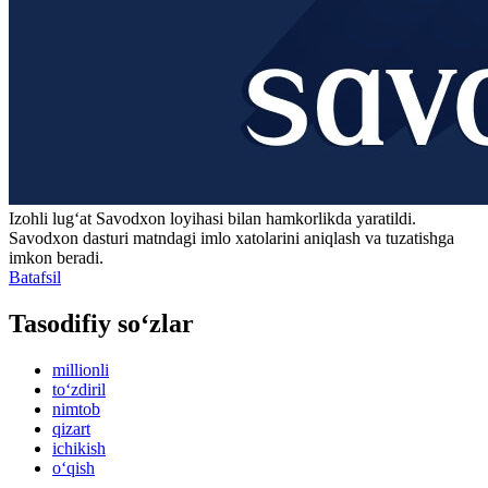
Izohli lugʻat
Savodxon
loyihasi bilan hamkorlikda yaratildi.
Savodxon dasturi matndagi imlo xatolarini aniqlash va tuzatishga
imkon beradi.
Batafsil
Tasodifiy so‘zlar
millionli
to‘zdiril
nimtob
qizart
ichikish
o‘qish