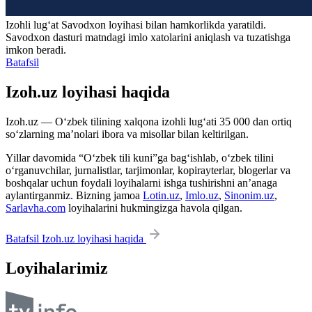
Izohli lugʻat
Savodxon
loyihasi bilan hamkorlikda yaratildi.
Savodxon dasturi matndagi imlo xatolarini aniqlash va tuzatishga
imkon beradi.
Batafsil
Izoh.uz loyihasi haqida
Izoh.uz — O‘zbek tilining xalqona izohli lug‘ati 35 000 dan ortiq
so‘zlarning ma’nolari ibora va misollar bilan keltirilgan.
Yillar davomida “O‘zbek tili kuni”ga bag‘ishlab, o‘zbek tilini
o‘rganuvchilar, jurnalistlar, tarjimonlar, kopirayterlar, blogerlar va
boshqalar uchun foydali loyihalarni ishga tushirishni an’anaga
aylantirganmiz. Bizning jamoa
Lotin.uz
,
Imlo.uz
,
Sinonim.uz
,
Sarlavha.com
loyihalarini hukmingizga havola qilgan.
Batafsil Izoh.uz loyihasi haqida
Loyihalarimiz