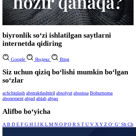
biyronlik so‘zi ishlatilgan saytlarni
internetda qidiring
Google
Яндекс
Bing
Siz uchun qiziq bo‘lishi mumkin bo‘lgan
so‘zlar
achchiqlash
abstraktlashtiril
absolyut
abssissa
Boburnoma
abonement
abjad
ablah
abjaq
Alifbo bo‘yicha
A
B
D
E
F
G
H
I
J
K
L
M
N
O
P
Q
R
S
T
U
V
X
Y
Z
O‘
G‘
Sh
Ch