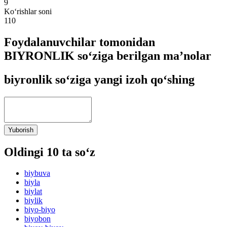
9
Ko‘rishlar soni
110
Foydalanuvchilar tomonidan
BIYRONLIK so‘ziga berilgan ma’nolar
biyronlik so‘ziga yangi izoh qo‘shing
Yuborish
Oldingi 10 ta so‘z
biybuva
biyla
biylat
biylik
biyo-biyo
biyobon