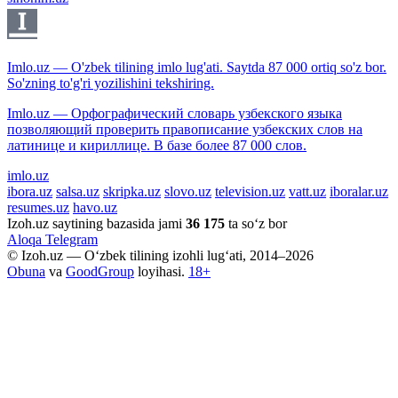
Imlo.uz — O'zbek tilining imlo lug'ati. Saytda 87 000 ortiq so'z bor.
So'zning to'g'ri yozilishini tekshiring.
Imlo.uz — Орфографический словарь узбекского языка
позволяющий проверить правописание узбекских слов на
латинице и кириллице. В базе более 87 000 слов.
imlo.uz
ibora.uz
salsa.uz
skripka.uz
slovo.uz
television.uz
vatt.uz
iboralar.uz
resumes.uz
havo.uz
Izoh.uz saytining bazasida jami
36 175
ta so‘z bor
Aloqa
Telegram
© Izoh.uz — O‘zbek tilining izohli lug‘ati, 2014–2026
Obuna
va
GoodGroup
loyihasi.
18+