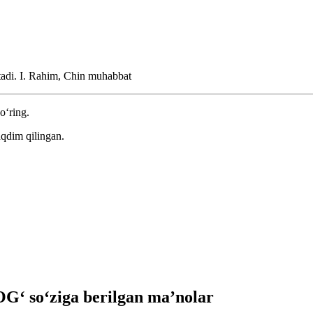
tadi.
I. Rahim, Chin muhabbat
o‘ring.
aqdim qilingan.
‘ so‘ziga berilgan ma’nolar