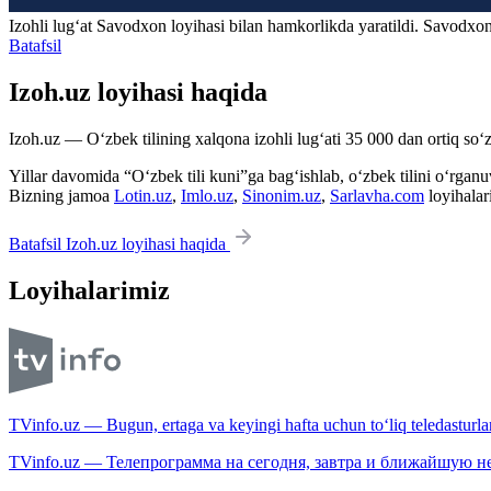
Izohli lugʻat
Savodxon
loyihasi bilan hamkorlikda yaratildi. Savodxon
Batafsil
Izoh.uz loyihasi haqida
Izoh.uz — O‘zbek tilining xalqona izohli lug‘ati 35 000 dan ortiq so‘zl
Yillar davomida “O‘zbek tili kuni”ga bag‘ishlab, o‘zbek tilini o‘rganuvc
Bizning jamoa
Lotin.uz
,
Imlo.uz
,
Sinonim.uz
,
Sarlavha.com
loyihalar
Batafsil Izoh.uz loyihasi haqida
Loyihalarimiz
TVinfo.uz — Bugun, ertaga va keyingi hafta uchun to‘liq teledasturlar
TVinfo.uz — Телепрограмма на сегодня, завтра и ближайшую н