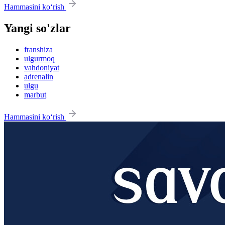
Hammasini ko‘rish
Yangi so'zlar
franshiza
ulgurmoq
vahdoniyat
adrenalin
ulgu
marbut
Hammasini ko‘rish