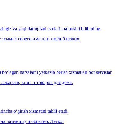
‘zingiz va yaqinlaringizni ismlari ma’nosini bilib oling.
е смысл своего имени и имён близких.
o‘lagan narsalarni yetkazib berish xizmatlari bor servislar.
лекарств, книг и товаров для дома.
ncha o‘girish xizmatini taklif etadi.
на латиницу и обратно. Легко!