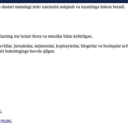
 dasturi matndagi imlo xatolarini aniqlash va tuzatishga imkon beradi.
arning ma’nolari ibora va misollar bilan keltirilgan.
hilar, jurnalistlar, tarjimonlar, kopirayterlar, blogerlar va boshqalar u
ini hukmingizga havola qilgan.
.
еделю.