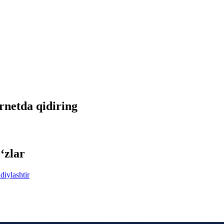
ernetda qidiring
‘zlar
diylashtir