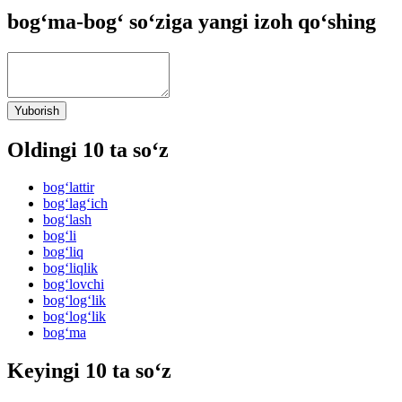
bog‘ma-bog‘ so‘ziga yangi izoh qo‘shing
Yuborish
Oldingi 10 ta so‘z
bog‘lattir
bog‘lag‘ich
bog‘lash
bog‘li
bog‘liq
bog‘liqlik
bog‘lovchi
bog‘log‘lik
bog‘log‘lik
bog‘ma
Keyingi 10 ta so‘z