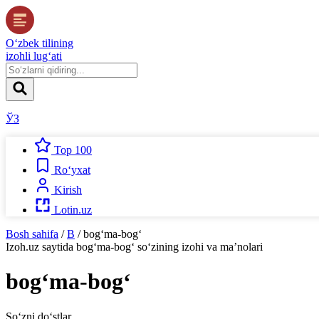
O‘zbek tilining
izohli lug‘ati
ЎЗ
Top 100
Ro‘yxat
Kirish
Lotin.uz
Bosh sahifa
/
B
/
bog‘ma-bog‘
Izoh.uz
saytida
bog‘ma-bog‘
so‘zining izohi va ma’nolari
bog‘ma-bog‘
So‘zni do‘stlar