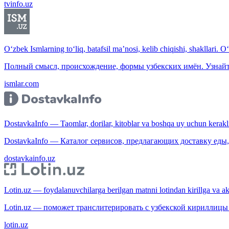
tvinfo.uz
O‘zbek Ismlarning to‘liq, batafsil ma’nosi, kelib chiqishi, shakllari. O
Полный смысл, происхождение, формы узбекских имён. Узнайт
ismlar.com
DostavkaInfo — Taomlar, dorilar, kitoblar va boshqa uy uchun kerakli b
DostavkaInfo — Каталог сервисов, предлагающих доставку еды, 
dostavkainfo.uz
Lotin.uz — foydalanuvchilarga berilgan matnni lotindan kirillga va aksi
Lotin.uz — поможет транслитерировать с узбекской кириллицы 
lotin.uz