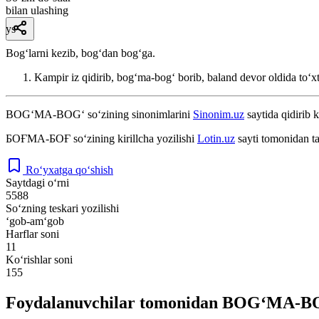
bilan ulashing
ys
Bogʻlarni kezib, bogʻdan bogʻga.
Kampir iz qidirib, bogʻma-bogʻ borib, baland devor oldida toʻx
BOG‘MA-BOG‘
so‘zining sinonimlarini
Sinonim.uz
saytida qidirib k
БОҒМА-БОҒ
so‘zining kirillcha yozilishi
Lotin.uz
sayti tomonidan t
Ro‘yxatga qo‘shish
Saytdagi o‘rni
5588
So‘zning teskari yozilishi
‘gob-am‘gob
Harflar soni
11
Ko‘rishlar soni
155
Foydalanuvchilar tomonidan BOG‘MA-BOG