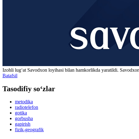
Izohli lugʻat
Savodxon
loyihasi bilan hamkorlikda yaratildi. Savodxon
Batafsil
Tasodifiy so‘zlar
metodika
radiotelefon
gotika
gorbusha
gapirish
fizik-geografik