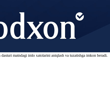
 dasturi matndagi imlo xatolarini aniqlash va tuzatishga imkon beradi.