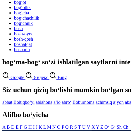
bog‘ot
bog‘otlik
bog‘cha
bog‘chachilik
bog‘chilik
bosh
bosh-oyoq
bosh-qosh
boshafqat
boshariq
bog‘ma-bog‘ so‘zi ishlatilgan saytlarni int
Google
Яндекс
Bing
Siz uchun qiziq bo‘lishi mumkin bo‘lgan so
abbat
Boltiqbo‘yi
ablahona
aʼlo
abro‘
Boburnoma
achimsiq
aʼyon
aba
Alifbo bo‘yicha
A
B
D
E
F
G
H
I
J
K
L
M
N
O
P
Q
R
S
T
U
V
X
Y
Z
O‘
G‘
Sh
Ch