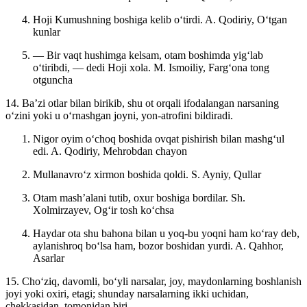
Hoji Kumushning boshiga kelib oʻtirdi.
A. Qodiriy, Oʻtgan
kunlar
— Bir vaqt hushimga kelsam, otam boshimda yigʻlab
oʻtiribdi, — dedi Hoji xola.
M. Ismoiliy, Fargʻona tong
otguncha
14. Baʼzi otlar bilan birikib, shu ot orqali ifodalangan narsaning
oʻzini yoki u oʻrnashgan joyni, yon-atrofini bildiradi.
Nigor oyim oʻchoq boshida ovqat pishirish bilan mashgʻul
edi.
A. Qodiriy, Mehrobdan chayon
Mullanavroʻz xirmon boshida qoldi.
S. Ayniy, Qullar
Otam mashʼalani tutib, oxur boshiga bordilar.
Sh.
Xolmirzayev, Ogʻir tosh koʻchsa
Haydar ota shu bahona bilan u yoq-bu yoqni ham koʻray deb,
aylanishroq boʻlsa ham, bozor boshidan yurdi.
A. Qahhor,
Asarlar
15. Choʻziq, davomli, boʻyli narsalar, joy, maydonlarning boshlanish
joyi yoki oxiri, etagi; shunday narsalarning ikki uchidan,
chekkasidan, tomonidan biri.