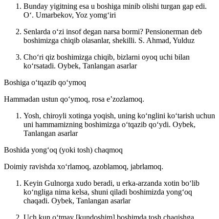
Bunday yigitning esa u boshiga minib olishi turgan gap edi.
Oʻ. Umarbekov, Yoz yomgʻiri
Senlarda oʻzi insof degan narsa bormi? Pensionerman deb
boshimizga chiqib olasanlar, shekilli.
S. Ahmad, Yulduz
Choʻri qiz boshimizga chiqib, bizlarni oyoq uchi bilan
koʻrsatadi.
Oybek, Tanlangan asarlar
Boshiga oʻtqazib qoʻymoq
Hammadan ustun qoʻymoq, rosa eʼzozlamoq.
Yosh, chiroyli xotinga yoqish, uning koʻnglini koʻtarish uchun
uni hammamizning boshimizga oʻtqazib qoʻydi.
Oybek,
Tanlangan asarlar
Boshida yongʻoq (yoki tosh) chaqmoq
Doimiy ravishda xoʻrlamoq, azoblamoq, jabrlamoq.
Keyin Gulnorga xudo beradi, u erka-arzanda xotin boʻlib
koʻngliga nima kelsa, shuni qiladi boshimizda yongʻoq
chaqadi.
Oybek, Tanlangan asarlar
Uch kun oʻtmay [kundoshim] boshimda tosh chaqishga