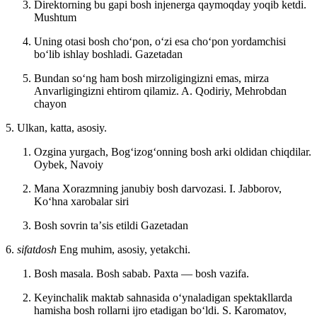
Direktorning bu gapi bosh injenerga qaymoqday yoqib ketdi.
Mushtum
Uning otasi bosh choʻpon, oʻzi esa choʻpon yordamchisi
boʻlib ishlay boshladi.
Gazetadan
Bundan soʻng ham bosh mirzoligingizni emas, mirza
Anvarligingizni ehtirom qilamiz.
A. Qodiriy, Mehrobdan
chayon
5. Ulkan, katta, asosiy.
Ozgina yurgach, Bogʻizogʻonning bosh arki oldidan chiqdilar.
Oybek, Navoiy
Mana Xorazmning janubiy bosh darvozasi.
I. Jabborov,
Koʻhna xarobalar siri
Bosh sovrin taʼsis etildi
Gazetadan
6.
sifatdosh
Eng muhim, asosiy, yetakchi.
Bosh masala. Bosh sabab. Paxta — bosh vazifa.
Keyinchalik maktab sahnasida oʻynaladigan spektakllarda
hamisha bosh rollarni ijro etadigan boʻldi.
S. Karomatov,