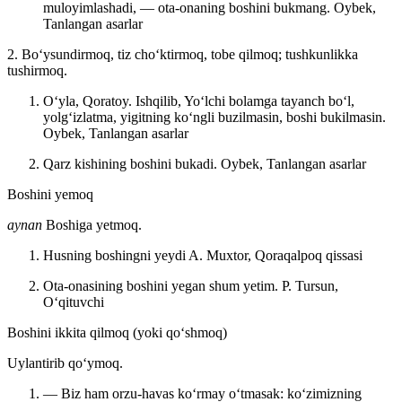
muloyimlashadi, — ota-onaning boshini bukmang.
Oybek,
Tanlangan asarlar
2. Boʻysundirmoq, tiz choʻktirmoq, tobe qilmoq; tushkunlikka
tushirmoq.
Oʻyla, Qoratoy. Ishqilib, Yoʻlchi bolamga tayanch boʻl,
yolgʻizlatma, yigitning koʻngli buzilmasin, boshi bukilmasin.
Oybek, Tanlangan asarlar
Qarz kishining boshini bukadi.
Oybek, Tanlangan asarlar
Boshini yemoq
aynan
Boshiga yetmoq.
Husning boshingni yeydi
A. Muxtor, Qoraqalpoq qissasi
Ota-onasining boshini yegan shum yetim.
P. Tursun,
Oʻqituvchi
Boshini ikkita qilmoq (yoki qoʻshmoq)
Uylantirib qoʻymoq.
— Biz ham orzu-havas koʻrmay oʻtmasak: koʻzimizning