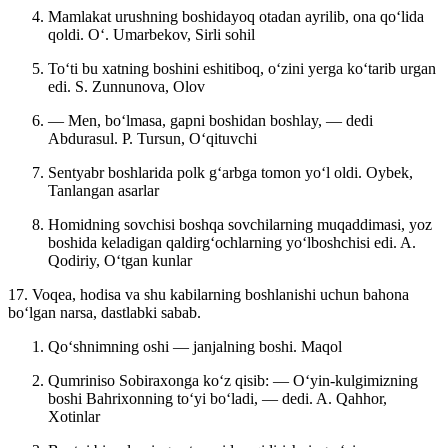
Mamlakat urushning boshidayoq otadan ayrilib, ona qoʻlida
qoldi.
Oʻ. Umarbekov, Sirli sohil
Toʻti bu xatning boshini eshitiboq, oʻzini yerga koʻtarib urgan
edi.
S. Zunnunova, Olov
— Men, boʻlmasa, gapni boshidan boshlay, — dedi
Abdurasul.
P. Tursun, Oʻqituvchi
Sentyabr boshlarida polk gʻarbga tomon yoʻl oldi.
Oybek,
Tanlangan asarlar
Homidning sovchisi boshqa sovchilarning muqaddimasi, yoz
boshida keladigan qaldirgʻochlarning yoʻlboshchisi edi.
A.
Qodiriy, Oʻtgan kunlar
17. Voqea, hodisa va shu kabilarning boshlanishi uchun bahona
boʻlgan narsa, dastlabki sabab.
Qoʻshnimning oshi — janjalning boshi.
Maqol
Qumriniso Sobiraxonga koʻz qisib: — Oʻyin-kulgimizning
boshi Bahrixonning toʻyi boʻladi, — dedi.
A. Qahhor,
Xotinlar