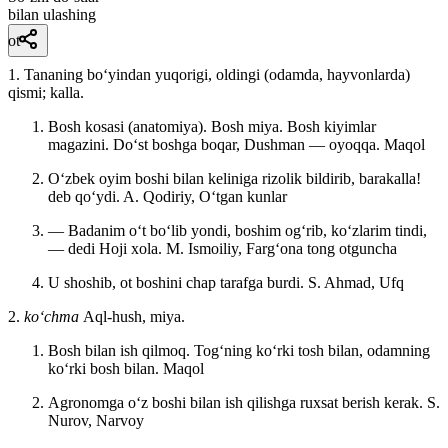
bilan ulashing
ot
1. Tananing boʻyindan yuqorigi, oldingi (odamda, hayvonlarda)
qismi; kalla.
Bosh kosasi (anatomiya). Bosh miya. Bosh kiyimlar
magazini. Doʻst boshga boqar, Dushman — oyoqqa.
Maqol
Oʻzbek oyim boshi bilan keliniga rizolik bildirib, barakalla!
deb qoʻydi.
A. Qodiriy, Oʻtgan kunlar
— Badanim oʻt boʻlib yondi, boshim ogʻrib, koʻzlarim tindi,
— dedi Hoji xola.
M. Ismoiliy, Fargʻona tong otguncha
U shoshib, ot boshini chap tarafga burdi.
S. Ahmad, Ufq
2.
koʻchma
Aql-hush, miya.
Bosh bilan ish qilmoq. Togʻning koʻrki tosh bilan, odamning
koʻrki bosh bilan.
Maqol
Agronomga oʻz boshi bilan ish qilishga ruxsat berish kerak.
S.
Nurov, Narvoy