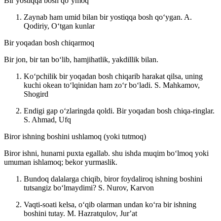
Bir yostiqqa bosh qoʻymoq
Zaynab ham umid bilan bir yostiqqa bosh qoʻygan.
A.
Qodiriy, Oʻtgan kunlar
Bir yoqadan bosh chiqarmoq
Bir jon, bir tan boʻlib, hamjihatlik, yakdillik bilan.
Koʻpchilik bir yoqadan bosh chiqarib harakat qilsa, uning
kuchi okean toʻlqinidan ham zoʻr boʻladi.
S. Mahkamov,
Shogird
Endigi gap oʻzlaringda qoldi. Bir yoqadan bosh chiqa-ringlar.
S. Ahmad, Ufq
Biror ishning boshini ushlamoq (yoki tutmoq)
Biror ishni, hunarni puxta egallab. shu ishda muqim boʻlmoq yoki
umuman ishlamoq; bekor yurmaslik.
Bundoq dalalarga chiqib, biror foydaliroq ishning boshini
tutsangiz boʻlmaydimi?
S. Nurov, Karvon
Vaqti-soati kelsa, oʻqib olarman undan koʻra bir ishning
boshini tutay.
M. Hazratqulov, Jurʼat