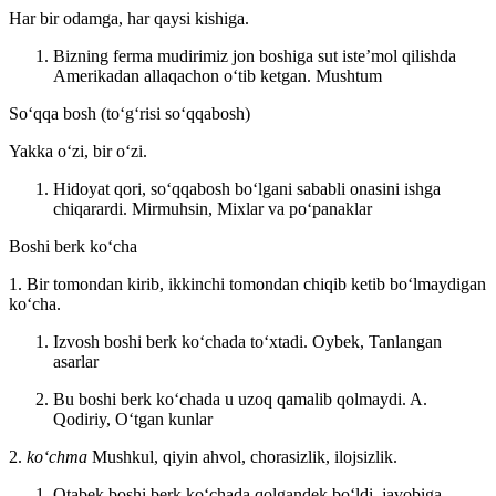
Har bir odamga, har qaysi kishiga.
Bizning ferma mudirimiz jon boshiga sut isteʼmol qilishda
Amerikadan allaqachon oʻtib ketgan.
Mushtum
Soʻqqa bosh (toʻgʻrisi soʻqqabosh)
Yakka oʻzi, bir oʻzi.
Hidoyat qori, soʻqqabosh boʻlgani sababli onasini ishga
chiqarardi.
Mirmuhsin, Mixlar va poʻpanaklar
Boshi berk koʻcha
1. Bir tomondan kirib, ikkinchi tomondan chiqib ketib boʻlmaydigan
koʻcha.
Izvosh boshi berk koʻchada toʻxtadi.
Oybek, Tanlangan
asarlar
Bu boshi berk koʻchada u uzoq qamalib qolmaydi.
A.
Qodiriy, Oʻtgan kunlar
2.
koʻchma
Mushkul, qiyin ahvol, chorasizlik, ilojsizlik.
Otabek boshi berk koʻchada qolgandek boʻldi, javobiga