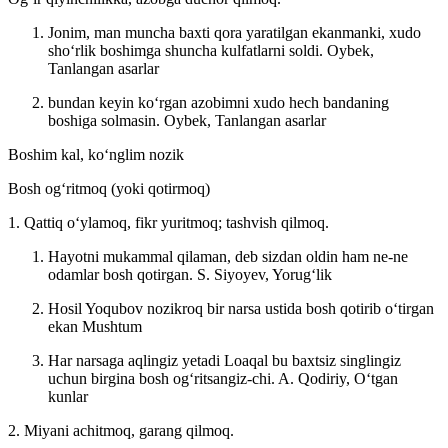
Jonim, man muncha baxti qora yaratilgan ekanmanki, xudo
shoʻrlik boshimga shuncha kulfatlarni soldi.
Oybek,
Tanlangan asarlar
bundan keyin koʻrgan azobimni xudo hech bandaning
boshiga solmasin.
Oybek, Tanlangan asarlar
Boshim kal, koʻnglim nozik
Bosh ogʻritmoq (yoki qotirmoq)
1. Qattiq oʻylamoq, fikr yuritmoq; tashvish qilmoq.
Hayotni mukammal qilaman, deb sizdan oldin ham ne-ne
odamlar bosh qotirgan.
S. Siyoyev, Yorugʻlik
Hosil Yoqubov nozikroq bir narsa ustida bosh qotirib oʻtirgan
ekan
Mushtum
Har narsaga aqlingiz yetadi Loaqal bu baxtsiz singlingiz
uchun birgina bosh ogʻritsangiz-chi.
A. Qodiriy, Oʻtgan
kunlar
2. Miyani achitmoq, garang qilmoq.