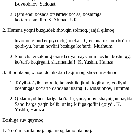
Boyqobilov, Sadoqat
Qani endi boshqa otalardek boʻlsa, boshimga
koʻtarmasmidim.
S. Ahmad, Ufq
2. Hamma yoqni buzgudek shovqin solmoq, janjal qilmoq.
tovoqning jinday joyi uchgan ekan. Qaynanam shuni koʻrib
qoldi-yu, butun hovlini boshiga koʻtardi.
Mushtum
Shuncha erkakning orasida uyalmaysanmi hovlini boshingga
koʻtarib baqirgani, sharmanda!!!
K. Yashin, Hamza
3. Shodlikdan, xursandchilikdan baqirmoq, shovqin solmoq.
Toʻyib-toʻyib shoʻxlik, beboshlik, jinnilik qilsang, vodiyni
boshingga koʻtarib qahqaha ursang.
F. Musajonov, Himmat
Qizlar uyni boshlariga koʻtarib, yor-yor aytishayotgan paytda,
Sano-barga yaqin kelib, uning kiftiga qoʻlini qoʻydi.
K.
Yashin, Hamza
Boshiga suv quymoq
1. Nooʻrin sarflamoq, tugatmoq, tamomlamoq.