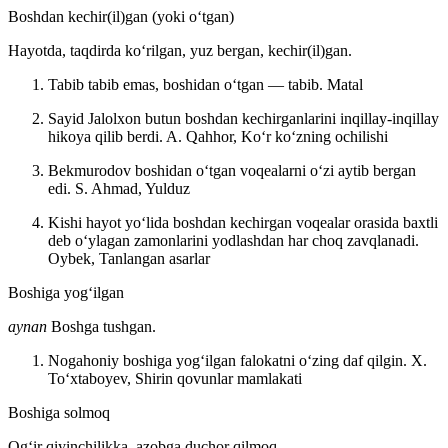
Boshdan kechir(il)gan (yoki oʻtgan)
Hayotda, taqdirda koʻrilgan, yuz bergan, kechir(il)gan.
Tabib tabib emas, boshidan oʻtgan — tabib.
Matal
Sayid Jalolxon butun boshdan kechirganlarini inqillay-inqillay
hikoya qilib berdi.
A. Qahhor, Koʻr koʻzning ochilishi
Bekmurodov boshidan oʻtgan voqealarni oʻzi aytib bergan
edi.
S. Ahmad, Yulduz
Kishi hayot yoʻlida boshdan kechirgan voqealar orasida baxtli
deb oʻylagan zamonlarini yodlashdan har choq zavqlanadi.
Oybek, Tanlangan asarlar
Boshiga yogʻilgan
aynan
Boshga tushgan.
Nogahoniy boshiga yogʻilgan falokatni oʻzing daf qilgin.
X.
Toʻxtaboyev, Shirin qovunlar mamlakati
Boshiga solmoq
Ogʻir qiyinchilikka, azobga duchor qilmoq.