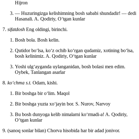
Hijron
— Huzuringizga kelishimning bosh sababi shundadir! — dedi
Hasanali.
A. Qodiriy, Oʻtgan kunlar
7.
sifatdosh
Eng oldingi, birinchi.
Bosh bola. Bosh kelin.
Qutidor boʻlsa, koʻz ochib koʻrgan qudamiz, xotining boʻlsa,
bosh kelinimiz.
A. Qodiriy, Oʻtgan kunlar
Yoshi ulgʻayganda uylanganidan, bosh bolasi men edim.
Oybek, Tanlangan asarlar
8.
koʻchma s.t.
Odam, kishi.
Bir boshga bir oʻlim.
Maqol
Bir boshga yuzta xoʻjayin bor.
S. Nurov, Narvoy
Bu bosh dunyoga kelib nimalarni koʻrmadi-a!
A. Qodiriy,
Oʻtgan kunlar
9. (sanoq sonlar bilan) Chorva hisobida har bir adad jonivor.