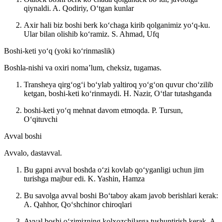
qiynaldi.
A. Qodiriy, Oʻtgan kunlar
Axir hali biz boshi berk koʻchaga kirib qolganimiz yoʻq-ku.
Ular bilan olishib koʻramiz.
S. Ahmad, Ufq
Boshi-keti yoʻq (yoki koʻrinmaslik)
Boshla-nishi va oxiri nomaʼlum, cheksiz, tugamas.
Transheya qirgʻogʻi boʻylab yaltiroq yoʻgʻon quvur choʻzilib
ketgan, boshi-keti koʻrinmaydi.
H. Nazir, Oʻtlar tutashganda
boshi-keti yoʻq mehnat davom etmoqda.
P. Tursun,
Oʻqituvchi
Avval boshi
Avvalo, dastavval.
Bu gapni avval boshda oʻzi kovlab qoʻyganligi uchun jim
turishga majbur edi.
K. Yashin, Hamza
Bu savolga avval boshi Boʻtaboy akam javob berishlari kerak:
A. Qahhor, Qoʻshchinor chiroqlari
Avval boshi oʻzimizning kolxozchilarga tushuntirish kerak.
A.