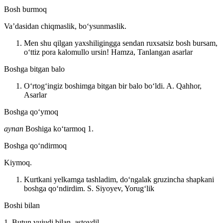
Bosh burmoq
Vaʼdasidan chiqmaslik, boʻysunmaslik.
Men shu qilgan yaxshiligingga sendan ruxsatsiz bosh bursam,
oʻttiz pora kalomullo ursin!
Hamza, Tanlangan asarlar
Boshga bitgan balo
Oʻrtogʻingiz boshimga bitgan bir balo boʻldi.
A. Qahhor,
Asarlar
Boshga qoʻymoq
aynan
Boshiga koʻtarmoq 1.
Boshga qoʻndirmoq
Kiymoq.
Kurtkani yelkamga tashladim, doʻngalak gruzincha shapkani
boshga qoʻndirdim.
S. Siyoyev, Yorugʻlik
Boshi bilan
1. Butun vujudi bilan, astoydil.