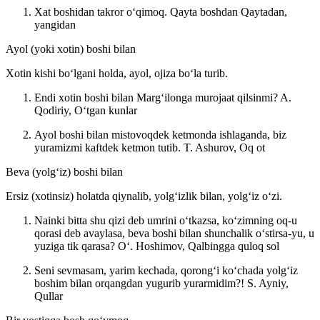
Xat boshidan takror oʻqimoq. Qayta boshdan
Qaytadan,
yangidan
Ayol (yoki xotin) boshi bilan
Xotin kishi boʻlgani holda, ayol, ojiza boʻla turib.
Endi xotin boshi bilan Margʻilonga murojaat qilsinmi?
A.
Qodiriy, Oʻtgan kunlar
Ayol boshi bilan mistovoqdek ketmonda ishlaganda, biz
yuramizmi kaftdek ketmon tutib.
T. Ashurov, Oq ot
Beva (yolgʻiz) boshi bilan
Ersiz (xotinsiz) holatda qiynalib, yolgʻizlik bilan, yolgʻiz oʻzi.
Nainki bitta shu qizi deb umrini oʻtkazsa, koʻzimning oq-u
qorasi deb avaylasa, beva boshi bilan shunchalik oʻstirsa-yu, u
yuziga tik qarasa?
Oʻ. Hoshimov, Qalbingga quloq sol
Seni sevmasam, yarim kechada, qorongʻi koʻchada yolgʻiz
boshim bilan orqangdan yugurib yurarmidim?!
S. Ayniy,
Qullar