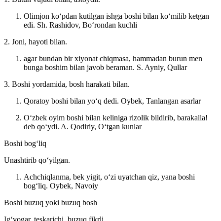
Olimjon koʻpdan kutilgan ishga boshi bilan koʻmilib ketgan
edi.
Sh. Rashidov, Boʻrondan kuchli
2. Joni, hayoti bilan.
agar bundan bir xiyonat chiqmasa, hammadan burun men
bunga boshim bilan javob beraman.
S. Ayniy, Qullar
3. Boshi yordamida, bosh harakati bilan.
Qoratoy boshi bilan yoʻq dedi.
Oybek, Tanlangan asarlar
Oʻzbek oyim boshi bilan keliniga rizolik bildirib, barakalla!
deb qoʻydi.
A. Qodiriy, Oʻtgan kunlar
Boshi bogʻliq
Unashtirib qoʻyilgan.
Achchiqlanma, bek yigit, oʻzi uyatchan qiz, yana boshi
bogʻliq.
Oybek, Navoiy
Boshi buzuq yoki buzuq bosh
Igʻvogar, teskarichi, buzuq fikrli.