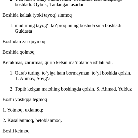
boshladi.
Oybek, Tanlangan asarlar
Boshida kaltak (yoki tayoq) sinmoq
mudirning tayogʻi koʻproq uning boshida sina boshladi.
Guldasta
Boshidan zar quymoq
Boshida qolmoq
Kerakmas, zarurmas; qurib ketsin maʼnolarida ishlatiladi.
Qarab turing, toʻyiga ham bormayman, toʻyi boshida qolsin.
T. Alimov, Sovgʻa
Topib kelgan matohing boshingda qolsin.
S. Ahmad, Yulduz
Boshi yostiqqa tegmoq
1. Yotmoq, uxlamoq;
2. Kasallanmoq, betoblanmoq.
Boshi ketmoq