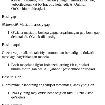
adresat nomining bosh harfida yozilgan yashikka qoʻyib,
yuboriladigan xat boʻlsa, olib ketar edi.
A. Qahhor,
Qoʻshchinor chiroqlari
Bosh gap
tilshunoslik
Mustaqil, asosiy gap.
Oʻzicha mustaqil, boshqa gapga ergashmagan gap bosh gap
deb ataladi.
Oʻzbek tili darsligi
Bosh maqola
Gazeta va jurnallarda tahririyat tomonidan beriladigan, dolzarb
masalaga bagʻishlangan maqola.
Bosh maqolada ilgʻor kolxozchilarning ish tajribalari
umumlashtirilgan edi.
A. Qahhor, Qoʻshchinor chiroqlari
Bosh toʻgʻon
Gidrotexnik inshootning eng yuqori tomonidagi asosiy toʻgʻon.
1940 yilning may oyida bosh toʻgʻon bitdi.
Oʻzbekiston
qoʻriqlari