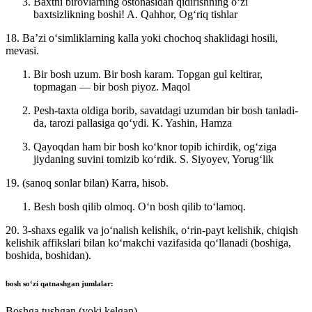
Baxtni birovlarning ostonasidan qidirishning oʻzi
baxtsizlikning boshi!
A. Qahhor, Ogʻriq tishlar
18. Baʼzi oʻsimliklarning kalla yoki chochoq shaklidagi hosili,
mevasi.
Bir bosh uzum. Bir bosh karam. Topgan gul keltirar,
topmagan — bir bosh piyoz.
Maqol
Pesh-taxta oldiga borib, savatdagi uzumdan bir bosh tanladi-
da, tarozi pallasiga qoʻydi.
K. Yashin, Hamza
Qayoqdan ham bir bosh koʻknor topib ichirdik, ogʻziga
jiydaning suvini tomizib koʻrdik.
S. Siyoyev, Yorugʻlik
19. (sanoq sonlar bilan) Karra, hisob.
Besh bosh qilib olmoq. Oʻn bosh qilib toʻlamoq.
20. 3-shaxs egalik va joʻnalish kelishik, oʻrin-payt kelishik, chiqish
kelishik affikslari bilan koʻmakchi vazifasida qoʻllanadi (boshiga,
boshida, boshidan).
bosh
soʻzi qatnashgan jumlalar:
Boshga tushgan (yoki kelgan)