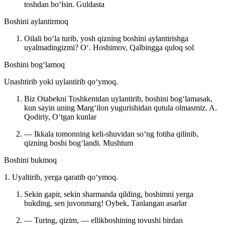
toshdan boʻlsin.
Guldasta
Boshini aylantirmoq
Oilali boʻla turib, yosh qizning boshini aylantirishga
uyalmadingizmi?
Oʻ. Hoshimov, Qalbingga quloq sol
Boshini bogʻlamoq
Unashtirib yoki uylantirib qoʻymoq.
Biz Otabekni Toshkentdan uylantirib, boshini bogʻlamasak,
kun sayin uning Margʻilon yugurishidan qutula olmasmiz.
A.
Qodiriy, Oʻtgan kunlar
— Ikkala tomonning keli-shuvidan soʻng fotiha qilinib,
qizning boshi bogʻlandi.
Mushtum
Boshini bukmoq
1. Uyaltirib, yerga qaratib qoʻymoq.
Sekin gapir, sekin sharmanda qilding, boshimni yerga
bukding, sen juvonmarg!
Oybek, Tanlangan asarlar
— Turing, qizim, — ellikboshining tovushi birdan