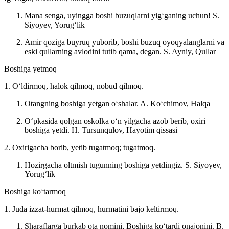
Mana senga, uyingga boshi buzuqlarni yigʻganing uchun!
S.
Siyoyev, Yorugʻlik
Amir qoziga buyruq yuborib, boshi buzuq oyoqyalanglarni va
eski qullarning avlodini tutib qama, degan.
S. Ayniy, Qullar
Boshiga yetmoq
1. Oʻldirmoq, halok qilmoq, nobud qilmoq.
Otangning boshiga yetgan oʻshalar.
A. Koʻchimov, Halqa
Oʻpkasida qolgan oskolka oʻn yilgacha azob berib, oxiri
boshiga yetdi.
H. Tursunqulov, Hayotim qissasi
2. Oxirigacha borib, yetib tugatmoq; tugatmoq.
Hozirgacha oltmish tugunning boshiga yetdingiz.
S. Siyoyev,
Yorugʻlik
Boshiga koʻtarmoq
1. Juda izzat-hurmat qilmoq, hurmatini bajo keltirmoq.
Sharaflarga burkab ota nomini, Boshiga koʻtardi onajonini.
B.