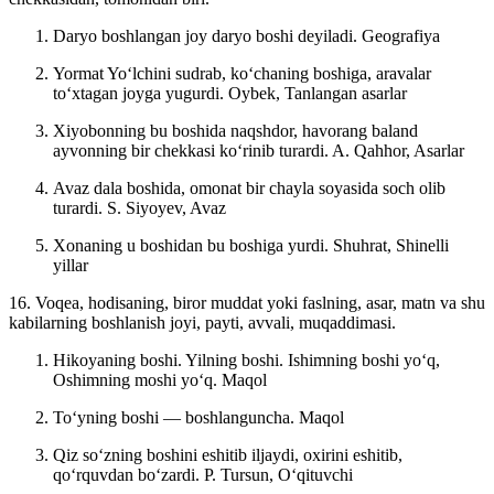
Daryo boshlangan joy daryo boshi deyiladi.
Geografiya
Yormat Yoʻlchini sudrab, koʻchaning boshiga, aravalar
toʻxtagan joyga yugurdi.
Oybek, Tanlangan asarlar
Xiyobonning bu boshida naqshdor, havorang baland
ayvonning bir chekkasi koʻrinib turardi.
A. Qahhor, Asarlar
Avaz dala boshida, omonat bir chayla soyasida soch olib
turardi.
S. Siyoyev, Avaz
Xonaning u boshidan bu boshiga yurdi.
Shuhrat, Shinelli
yillar
16. Voqea, hodisaning, biror muddat yoki faslning, asar, matn va shu
kabilarning boshlanish joyi, payti, avvali, muqaddimasi.
Hikoyaning boshi. Yilning boshi. Ishimning boshi yoʻq,
Oshimning moshi yoʻq.
Maqol
Toʻyning boshi — boshlanguncha.
Maqol
Qiz soʻzning boshini eshitib iljaydi, oxirini eshitib,
qoʻrquvdan boʻzardi.
P. Tursun, Oʻqituvchi