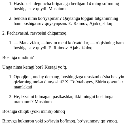
Hash-pash deguncha brigadaga berilgan 14 ming soʻmning
boshiga suv quydi.
Mushtum
Sendan nima koʻryapman? Qaytanga topgan-tutganimning
ham boshiga suv quyayapsan.
E. Raimov, Ajab qishloq
2. Pachavasini, rasvosini chiqarmoq.
— Manavi-ku, —buvim meni koʻrsatdilar, — oʻqishning ham
boshiga suv quydi.
E. Raimov, Ajab qishloq
Boshiga uradimi?
Unga nima keragi bor? Keragi yoʻq.
Opoqijon, unday demang, boshingizga urasizmi oʻsha betayin
qizlarning mol-u dunyosini?
X. Toʻxtaboyev, Shirin qovunlar
mamlakati
He, izzatini bilmagan pastkashlar, ikki mingni boshimga
uramanmi?
Mushtum
Boshiga chiqib (yoki minib) olmoq
Birovga hukmron yoki xoʻjayin boʻlmoq, boʻysunmay qoʻymoq.