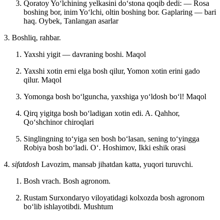
Qoratoy Yoʻlchining yelkasini doʻstona qoqib dedi: — Rosa
boshing bor, inim Yoʻlchi, oltin boshing bor. Gaplaring — bari
haq.
Oybek, Tanlangan asarlar
3. Boshliq, rahbar.
Yaxshi yigit — davraning boshi.
Maqol
Yaxshi xotin erni elga bosh qilur, Yomon xotin erini gado
qilur.
Maqol
Yomonga bosh boʻlguncha, yaxshiga yoʻldosh boʻl!
Maqol
Qirq yigitga bosh boʻladigan xotin edi.
A. Qahhor,
Qoʻshchinor chiroqlari
Singlingning toʻyiga sen bosh boʻlasan, sening toʻyingga
Robiya bosh boʻladi.
Oʻ. Hoshimov, Ikki eshik orasi
4.
sifatdosh
Lavozim, mansab jihatdan katta, yuqori turuvchi.
Bosh vrach. Bosh agronom.
Rustam Surxondaryo viloyatidagi kolxozda bosh agronom
boʻlib ishlayotibdi.
Mushtum