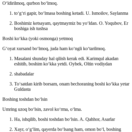
Oʻldirilmoq, qurbon boʻlmoq.
toʻgʻri gapir, boʻlmasa boshing ketadi.
U. Ismoilov, Saylanma
Boshimiz ketsayam, qaytmaymiz bu yoʻldan.
O. Yoqubov, Er
boshiga ish tushsa
Boshi koʻkka (yoki osmonga) yetmoq
Gʻoyat xursand boʻlmoq, juda ham koʻngli koʻtarilmoq.
Masalani shunday hal qilish kerak edi. Karimqul akadan
eshitib, boshim koʻkka yetdi.
Oybek, Oltin vodiydan
shabadalar
Toʻsatdan kirib borsam, onam bechoraning boshi koʻkka yetar
Guldasta
Boshing toshdan boʻlsin
Umring uzoq boʻlsin, zavol koʻrma, oʻlma.
Ha, ishqilib, boshi toshdan boʻlsin.
A. Qahhor, Asarlar
Xayr, oʻgʻlim, qayerda boʻlsang ham, omon boʻl, boshing