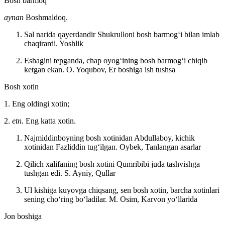
Bosh barmoq
aynan
Boshmaldoq.
Sal narida qayerdandir Shukrulloni bosh barmogʻi bilan imlab
chaqirardi.
Yoshlik
Eshagini tepganda, chap oyogʻining bosh barmogʻi chiqib
ketgan ekan.
O. Yoqubov, Er boshiga ish tushsa
Bosh xotin
1. Eng oldingi xotin;
2.
etn.
Eng katta xotin.
Najmiddinboyning bosh xotinidan Abdullaboy, kichik
xotinidan Fazliddin tugʻilgan.
Oybek, Tanlangan asarlar
Qilich xalifaning bosh xotini Qumribibi juda tashvishga
tushgan edi.
S. Ayniy, Qullar
Ul kishiga kuyovga chiqsang, sen bosh xotin, barcha xotinlari
sening choʻring boʻladilar.
M. Osim, Karvon yoʻllarida
Jon boshiga