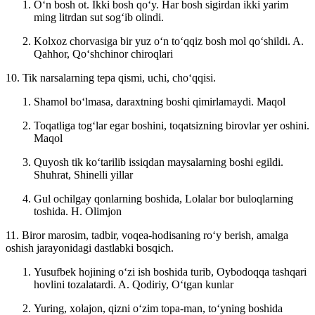
Oʻn bosh ot. Ikki bosh qoʻy. Har bosh sigirdan ikki yarim
ming litrdan sut sogʻib olindi.
Kolxoz chorvasiga bir yuz oʻn toʻqqiz bosh mol qoʻshildi.
A.
Qahhor, Qoʻshchinor chiroqlari
10. Tik narsalarning tepa qismi, uchi, choʻqqisi.
Shamol boʻlmasa, daraxtning boshi qimirlamaydi.
Maqol
Toqatliga togʻlar egar boshini, toqatsizning birovlar yer oshini.
Maqol
Quyosh tik koʻtarilib issiqdan maysalarning boshi egildi.
Shuhrat, Shinelli yillar
Gul ochilgay qonlarning boshida, Lolalar bor buloqlarning
toshida.
H. Olimjon
11. Biror marosim, tadbir, voqea-hodisaning roʻy berish, amalga
oshish jarayonidagi dastlabki bosqich.
Yusufbek hojining oʻzi ish boshida turib, Oybodoqqa tashqari
hovlini tozalatardi.
A. Qodiriy, Oʻtgan kunlar
Yuring, xolajon, qizni oʻzim topa-man, toʻyning boshida