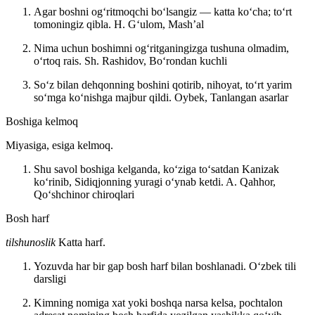
Agar boshni ogʻritmoqchi boʻlsangiz — katta koʻcha; toʻrt
tomoningiz qibla.
H. Gʻulom, Mashʼal
Nima uchun boshimni ogʻritganingizga tushuna olmadim,
oʻrtoq rais.
Sh. Rashidov, Boʻrondan kuchli
Soʻz bilan dehqonning boshini qotirib, nihoyat, toʻrt yarim
soʻmga koʻnishga majbur qildi.
Oybek, Tanlangan asarlar
Boshiga kelmoq
Miyasiga, esiga kelmoq.
Shu savol boshiga kelganda, koʻziga toʻsatdan Kanizak
koʻrinib, Sidiqjonning yuragi oʻynab ketdi.
A. Qahhor,
Qoʻshchinor chiroqlari
Bosh harf
tilshunoslik
Katta harf.
Yozuvda har bir gap bosh harf bilan boshlanadi.
Oʻzbek tili
darsligi
Kimning nomiga xat yoki boshqa narsa kelsa, pochtalon