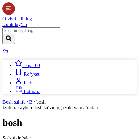
O‘zbek tilining
izohli lug‘ati
ЎЗ
Top 100
Ro‘yxat
Kirish
Lotin.uz
Bosh sahifa
/
B
/
bosh
Izoh.uz
saytida
bosh
so‘zining izohi va ma’nolari
bosh
So‘zni do‘stlar