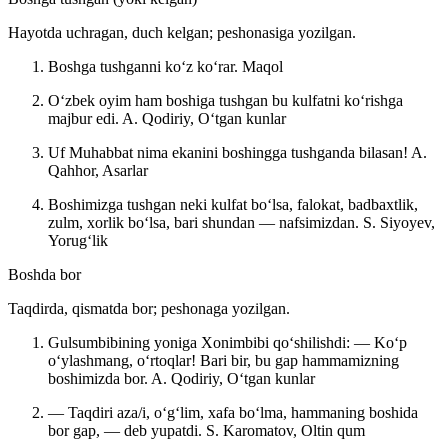
Hayotda uchragan, duch kelgan; peshonasiga yozilgan.
Boshga tushganni koʻz koʻrar.
Maqol
Oʻzbek oyim ham boshiga tushgan bu kulfatni koʻrishga
majbur edi.
A. Qodiriy, Oʻtgan kunlar
Uf Muhabbat nima ekanini boshingga tushganda bilasan!
A.
Qahhor, Asarlar
Boshimizga tushgan neki kulfat boʻlsa, falokat, badbaxtlik,
zulm, xorlik boʻlsa, bari shundan — nafsimizdan.
S. Siyoyev,
Yorugʻlik
Boshda bor
Taqdirda, qismatda bor; peshonaga yozilgan.
Gulsumbibining yoniga Xonimbibi qoʻshilishdi: — Koʻp
oʻylashmang, oʻrtoqlar! Bari bir, bu gap hammamizning
boshimizda bor.
A. Qodiriy, Oʻtgan kunlar
— Taqdiri aza/i, oʻgʻlim, xafa boʻlma, hammaning boshida
bor gap, — deb yupatdi.
S. Karomatov, Oltin qum