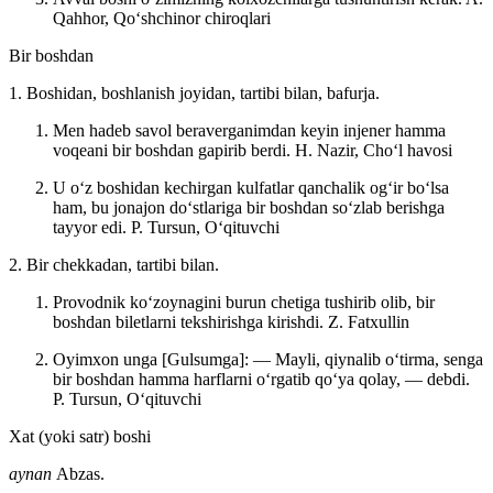
Qahhor, Qoʻshchinor chiroqlari
Bir boshdan
1. Boshidan, boshlanish joyidan, tartibi bilan, bafurja.
Men hadeb savol beraverganimdan keyin injener hamma
voqeani bir boshdan gapirib berdi.
H. Nazir, Choʻl havosi
U oʻz boshidan kechirgan kulfatlar qanchalik ogʻir boʻlsa
ham, bu jonajon doʻstlariga bir boshdan soʻzlab berishga
tayyor edi.
P. Tursun, Oʻqituvchi
2. Bir chekkadan, tartibi bilan.
Provodnik koʻzoynagini burun chetiga tushirib olib, bir
boshdan biletlarni tekshirishga kirishdi.
Z. Fatxullin
Oyimxon unga [Gulsumga]: — Mayli, qiynalib oʻtirma, senga
bir boshdan hamma harflarni oʻrgatib qoʻya qolay, — debdi.
P. Tursun, Oʻqituvchi
Xat (yoki satr) boshi
aynan
Abzas.