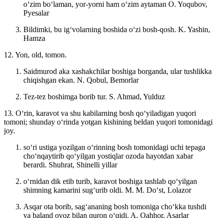
oʻzim boʻlaman, yor-yorni ham oʻzim aytaman
O. Yoqubov,
Pyesalar
Bildimki, bu igʻvolarning boshida oʻzi bosh-qosh.
K. Yashin,
Hamza
12. Yon, old, tomon.
Saidmurod aka xashakchilar boshiga borganda, ular tushlikka
chiqishgan ekan.
N. Qobul, Bemorlar
Tez-tez boshimga borib tur.
S. Ahmad, Yulduz
13. Oʻrin, karavot va shu kabilarning bosh qoʻyiladigan yuqori
tomoni; shunday oʻrinda yotgan kishining beldan yuqori tomonidagi
joy.
soʻri ustiga yozilgan oʻrinning bosh tomonidagi uchi tepaga
choʻnqaytirib qoʻyilgan yostiqlar ozoda hayotdan xabar
berardi.
Shuhrat, Shinelli yillar
oʻrnidan dik etib turib, karavot boshiga tashlab qoʻyilgan
shimning kamarini sugʻurib oldi. M.
M. Doʻst, Lolazor
Asqar ota borib, sagʻananing bosh tomoniga choʻkka tushdi
va baland ovoz bilan quron oʻqidi.
A. Qahhor, Asarlar