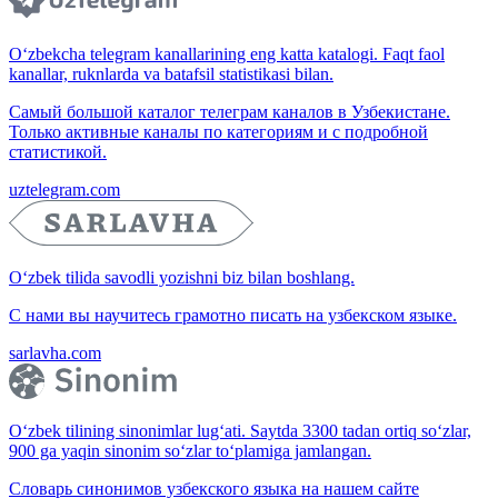
O‘zbekcha telegram kanallarining eng katta katalogi. Faqt faol
kanallar, ruknlarda va batafsil statistikasi bilan.
Самый большой каталог телеграм каналов в Узбекистане.
Только активные каналы по категориям и с подробной
статистикой.
uztelegram.com
O‘zbek tilida savodli yozishni biz bilan boshlang.
С нами вы научитесь грамотно писать на узбекском языке.
sarlavha.com
O‘zbek tilining sinonimlar lug‘ati. Saytda 3300 tadan ortiq so‘zlar,
900 ga yaqin sinonim so‘zlar to‘plamiga jamlangan.
Словарь синонимов узбекского языка на нашем сайте