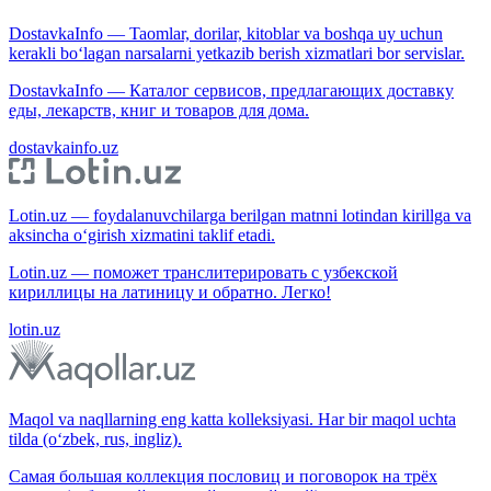
DostavkaInfo — Taomlar, dorilar, kitoblar va boshqa uy uchun
kerakli bo‘lagan narsalarni yetkazib berish xizmatlari bor servislar.
DostavkaInfo — Каталог сервисов, предлагающих доставку
еды, лекарств, книг и товаров для дома.
dostavkainfo.uz
Lotin.uz — foydalanuvchilarga berilgan matnni lotindan kirillga va
aksincha o‘girish xizmatini taklif etadi.
Lotin.uz — поможет транслитерировать с узбекской
кириллицы на латиницу и обратно. Легко!
lotin.uz
Maqol va naqllarning eng katta kolleksiyasi. Har bir maqol uchta
tilda (o‘zbek, rus, ingliz).
Самая большая коллекция пословиц и поговорок на трёх