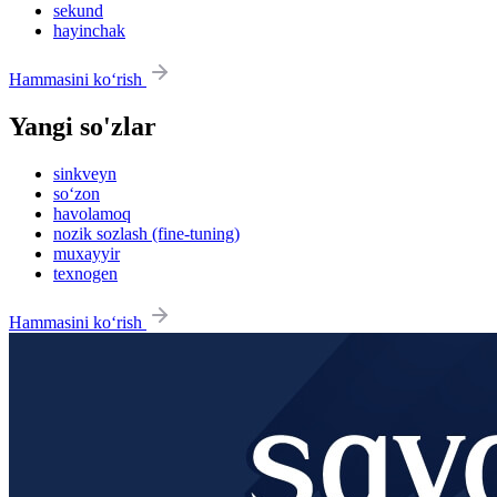
sekund
hayinchak
Hammasini ko‘rish
Yangi so'zlar
sinkveyn
so‘zon
havolamoq
nozik sozlash (fine-tuning)
muxayyir
texnogen
Hammasini ko‘rish