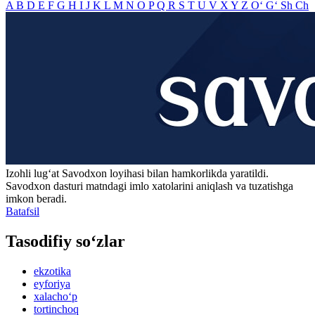
A
B
D
E
F
G
H
I
J
K
L
M
N
O
P
Q
R
S
T
U
V
X
Y
Z
O‘
G‘
Sh
Ch
Izohli lugʻat
Savodxon
loyihasi bilan hamkorlikda yaratildi.
Savodxon dasturi matndagi imlo xatolarini aniqlash va tuzatishga
imkon beradi.
Batafsil
Tasodifiy so‘zlar
ekzotika
eyforiya
xalacho‘p
tortinchoq