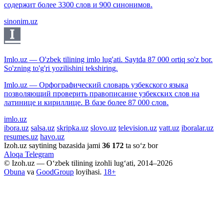
содержит более 3300 слов и 900 синонимов.
sinonim.uz
Imlo.uz — O'zbek tilining imlo lug'ati. Saytda 87 000 ortiq so'z bor.
So'zning to'g'ri yozilishini tekshiring.
Imlo.uz — Орфографический словарь узбекского языка
позволяющий проверить правописание узбекских слов на
латинице и кириллице. В базе более 87 000 слов.
imlo.uz
ibora.uz
salsa.uz
skripka.uz
slovo.uz
television.uz
vatt.uz
iboralar.uz
resumes.uz
havo.uz
Izoh.uz saytining bazasida jami
36 172
ta so‘z bor
Aloqa
Telegram
© Izoh.uz — O‘zbek tilining izohli lug‘ati, 2014–2026
Obuna
va
GoodGroup
loyihasi.
18+