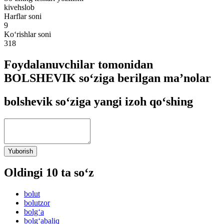
kivehslob
Harflar soni
9
Ko‘rishlar soni
318
Foydalanuvchilar tomonidan
BOLSHEVIK so‘ziga berilgan ma’nolar
bolshevik so‘ziga yangi izoh qo‘shing
Yuborish
Oldingi 10 ta so‘z
bolut
bolutzor
bolg‘a
bolg‘abaliq