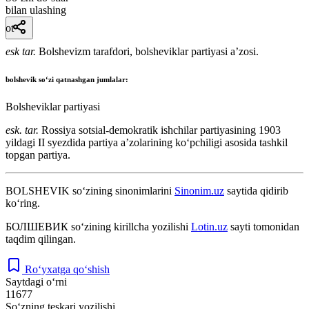
bilan ulashing
ot
esk tar.
Bolshevizm tarafdori, bolsheviklar partiyasi aʼzosi.
bolshevik
soʻzi qatnashgan jumlalar:
Bolsheviklar partiyasi
esk. tar.
Rossiya sotsial-demokratik ishchilar partiyasining 1903
yildagi II syezdida partiya aʼzolarining koʻpchiligi asosida tashkil
topgan partiya.
BOLSHEVIK
so‘zining sinonimlarini
Sinonim.uz
saytida qidirib
ko‘ring.
БОЛШЕВИК
so‘zining kirillcha yozilishi
Lotin.uz
sayti tomonidan
taqdim qilingan.
Ro‘yxatga qo‘shish
Saytdagi o‘rni
11677
So‘zning teskari yozilishi