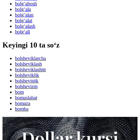
bolg‘abosh
bolg‘ala
bolg‘alan
bolg‘alat
bolg‘alash
bolg‘ali
Keyingi 10 ta so‘z
bolsheviklarcha
bolsheviklash
bolsheviklashtir
bolsheviklik
bolshevistik
bolshevizm
bom
bomaslahat
bomaza
bomba