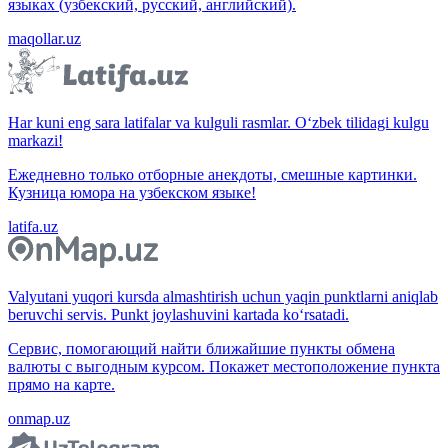
языках (узбекский, русский, английский).
maqollar.uz
Har kuni eng sara latifalar va kulguli rasmlar. O‘zbek tilidagi kulgu
markazi!
Ежедневно только отборные анекдоты, смешные картинки.
Кузница юмора на узбекском языке!
latifa.uz
Valyutani yuqori kursda almashtirish uchun yaqin punktlarni aniqlab
beruvchi servis. Punkt joylashuvini kartada ko‘rsatadi.
Сервис, помогающий найти ближайшие пункты обмена
валюты с выгодным курсом. Покажет местоположение пункта
прямо на карте.
onmap.uz