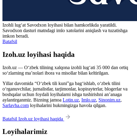
Izohli lugʻat
Savodxon
loyihasi bilan hamkorlikda yaratildi.
Savodxon dasturi matndagi imlo xatolarini aniqlash va tuzatishga
imkon beradi.
Batafsil
Izoh.uz loyihasi haqida
Izoh.uz — O‘zbek tilining xalqona izohli lug‘ati 35 000 dan ortiq
so‘zlarning ma’nolari ibora va misollar bilan keltirilgan.
Yillar davomida “O‘zbek tili kuni”ga bag‘ishlab, o‘zbek tilini
o‘rganuvchilar, jurnalistlar, tarjimonlar, kopirayterlar, blogerlar va
boshqalar uchun foydali loyihalarni ishga tushirishni an’anaga
aylantirganmiz. Bizning jamoa
Lotin.uz
,
Imlo.uz
,
Sinonim.uz
,
Sarlavha.com
loyihalarini hukmingizga havola qilgan.
Batafsil Izoh.uz loyihasi haqida
Loyihalarimiz