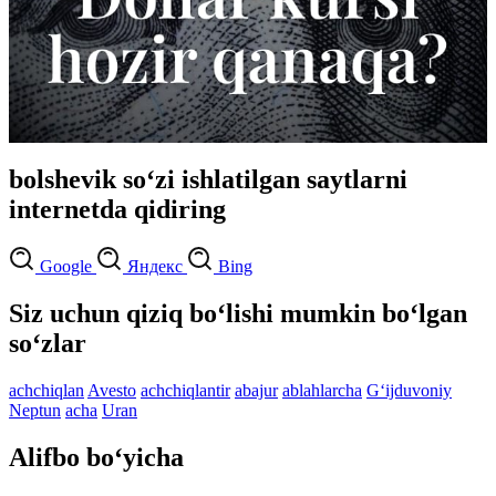
bolshevik so‘zi ishlatilgan saytlarni
internetda qidiring
Google
Яндекс
Bing
Siz uchun qiziq bo‘lishi mumkin bo‘lgan
so‘zlar
achchiqlan
Avesto
achchiqlantir
abajur
ablahlarcha
G‘ijduvoniy
Neptun
acha
Uran
Alifbo bo‘yicha