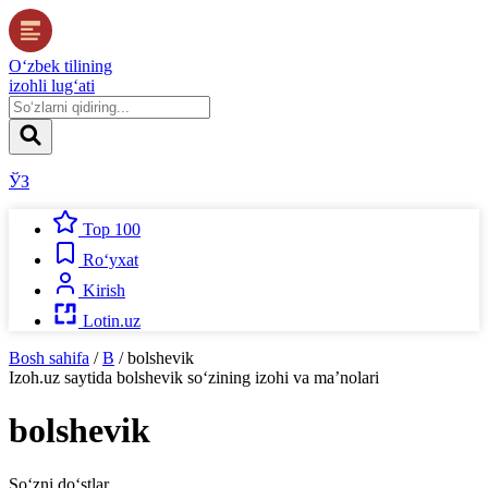
O‘zbek tilining
izohli lug‘ati
ЎЗ
Top 100
Ro‘yxat
Kirish
Lotin.uz
Bosh sahifa
/
B
/
bolshevik
Izoh.uz
saytida
bolshevik
so‘zining izohi va ma’nolari
bolshevik
So‘zni do‘stlar