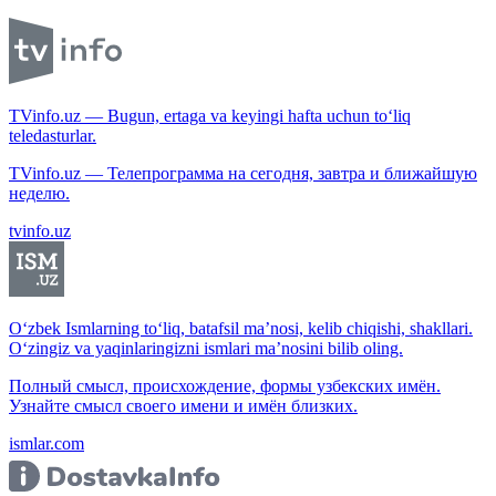
TVinfo.uz — Bugun, ertaga va keyingi hafta uchun to‘liq
teledasturlar.
TVinfo.uz — Телепрограмма на сегодня, завтра и ближайшую
неделю.
tvinfo.uz
O‘zbek Ismlarning to‘liq, batafsil ma’nosi, kelib chiqishi, shakllari.
O‘zingiz va yaqinlaringizni ismlari ma’nosini bilib oling.
Полный смысл, происхождение, формы узбекских имён.
Узнайте смысл своего имени и имён близких.
ismlar.com