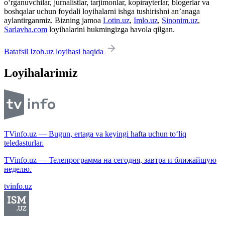
o‘rganuvchilar, jurnalistlar, tarjimonlar, kopirayterlar, blogerlar va
boshqalar uchun foydali loyihalarni ishga tushirishni an’anaga
aylantirganmiz. Bizning jamoa
Lotin.uz
,
Imlo.uz
,
Sinonim.uz
,
Sarlavha.com
loyihalarini hukmingizga havola qilgan.
Batafsil Izoh.uz loyihasi haqida
Loyihalarimiz
TVinfo.uz — Bugun, ertaga va keyingi hafta uchun to‘liq
teledasturlar.
TVinfo.uz — Телепрограмма на сегодня, завтра и ближайшую
неделю.
tvinfo.uz