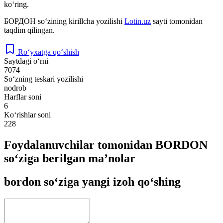
ko‘ring.
БОРДОН
so‘zining kirillcha yozilishi
Lotin.uz
sayti tomonidan
taqdim qilingan.
Ro‘yxatga qo‘shish
Saytdagi o‘rni
7074
So‘zning teskari yozilishi
nodrob
Harflar soni
6
Ko‘rishlar soni
228
Foydalanuvchilar tomonidan BORDON
so‘ziga berilgan ma’nolar
bordon so‘ziga yangi izoh qo‘shing