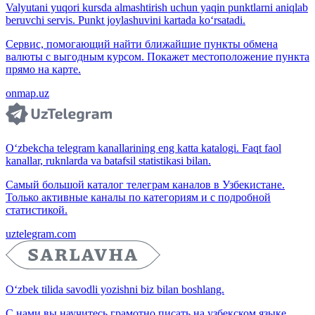
Valyutani yuqori kursda almashtirish uchun yaqin punktlarni aniqlab
beruvchi servis. Punkt joylashuvini kartada ko‘rsatadi.
Сервис, помогающий найти ближайшие пункты обмена
валюты с выгодным курсом. Покажет местоположение пункта
прямо на карте.
onmap.uz
O‘zbekcha telegram kanallarining eng katta katalogi. Faqt faol
kanallar, ruknlarda va batafsil statistikasi bilan.
Самый большой каталог телеграм каналов в Узбекистане.
Только активные каналы по категориям и с подробной
статистикой.
uztelegram.com
O‘zbek tilida savodli yozishni biz bilan boshlang.
С нами вы научитесь грамотно писать на узбекском языке.