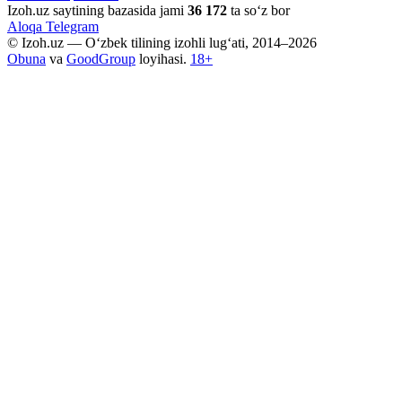
Izoh.uz saytining bazasida jami
36 172
ta so‘z bor
Aloqa
Telegram
© Izoh.uz — O‘zbek tilining izohli lug‘ati, 2014–2026
Obuna
va
GoodGroup
loyihasi.
18+