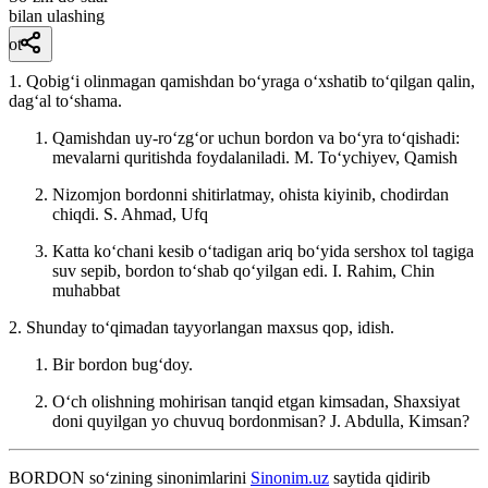
bilan ulashing
ot
1. Qobigʻi olinmagan qamishdan boʻyraga oʻxshatib toʻqilgan qalin,
dagʻal toʻshama.
Qamishdan uy-roʻzgʻor uchun bordon va boʻyra toʻqishadi:
mevalarni quritishda foydalaniladi.
M. Toʻychiyev, Qamish
Nizomjon bordonni shitirlatmay, ohista kiyinib, chodirdan
chiqdi.
S. Ahmad, Ufq
Katta koʻchani kesib oʻtadigan ariq boʻyida sershox tol tagiga
suv sepib, bordon toʻshab qoʻyilgan edi.
I. Rahim, Chin
muhabbat
2. Shunday toʻqimadan tayyorlangan maxsus qop, idish.
Bir bordon bugʻdoy.
Oʻch olishning mohirisan tanqid etgan kimsadan, Shaxsiyat
doni quyilgan yo chuvuq bordonmisan?
J. Abdulla, Kimsan?
BORDON
so‘zining sinonimlarini
Sinonim.uz
saytida qidirib