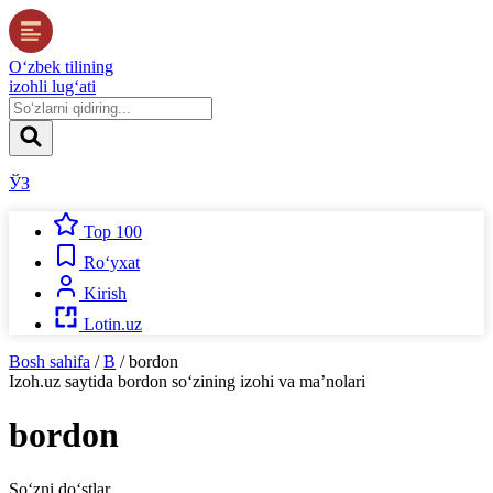
O‘zbek tilining
izohli lug‘ati
ЎЗ
Top 100
Ro‘yxat
Kirish
Lotin.uz
Bosh sahifa
/
B
/
bordon
Izoh.uz
saytida
bordon
so‘zining izohi va ma’nolari
bordon
So‘zni do‘stlar