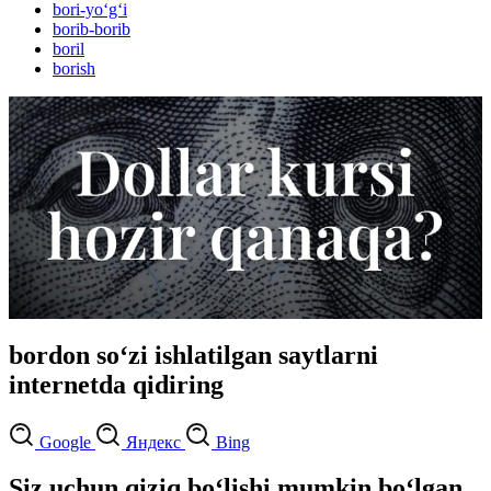
bori-yo‘g‘i
borib-borib
boril
borish
bordon so‘zi ishlatilgan saytlarni
internetda qidiring
Google
Яндекс
Bing
Siz uchun qiziq bo‘lishi mumkin bo‘lgan