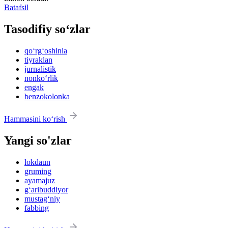
Batafsil
Tasodifiy so‘zlar
qo‘rg‘oshinla
tiyraklan
jurnalistik
nonko‘rlik
engak
benzokolonka
Hammasini ko‘rish
Yangi so'zlar
lokdaun
gruming
ayamajuz
g‘aribuddiyor
mustag‘niy
fabbing