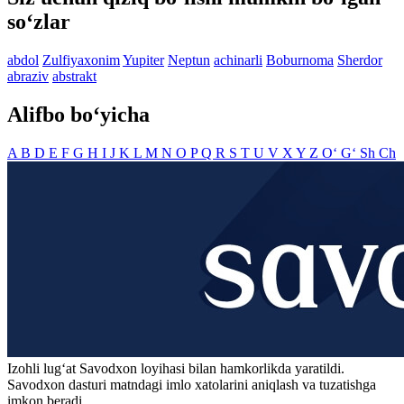
so‘zlar
abdol
Zulfiyaxonim
Yupiter
Neptun
achinarli
Boburnoma
Sherdor
abraziv
abstrakt
Alifbo bo‘yicha
A
B
D
E
F
G
H
I
J
K
L
M
N
O
P
Q
R
S
T
U
V
X
Y
Z
O‘
G‘
Sh
Ch
Izohli lugʻat
Savodxon
loyihasi bilan hamkorlikda yaratildi.
Savodxon dasturi matndagi imlo xatolarini aniqlash va tuzatishga
imkon beradi.