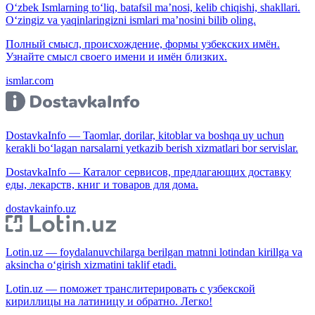
O‘zbek Ismlarning to‘liq, batafsil ma’nosi, kelib chiqishi, shakllari.
O‘zingiz va yaqinlaringizni ismlari ma’nosini bilib oling.
Полный смысл, происхождение, формы узбекских имён.
Узнайте смысл своего имени и имён близких.
ismlar.com
DostavkaInfo — Taomlar, dorilar, kitoblar va boshqa uy uchun
kerakli bo‘lagan narsalarni yetkazib berish xizmatlari bor servislar.
DostavkaInfo — Каталог сервисов, предлагающих доставку
еды, лекарств, книг и товаров для дома.
dostavkainfo.uz
Lotin.uz — foydalanuvchilarga berilgan matnni lotindan kirillga va
aksincha o‘girish xizmatini taklif etadi.
Lotin.uz — поможет транслитерировать с узбекской
кириллицы на латиницу и обратно. Легко!