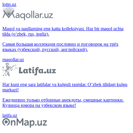
lotin.uz
Maqol va naqllarning eng katta kolleksiyasi. Har bir maqol uchta
tilda (o‘zbek, rus, ingliz).
Самая большая коллекция пословиц и поговорок на трёх
языках (узбекский, русский, английский).
maqollar.uz
Har kuni eng sara latifalar va kulguli rasmlar. O‘zbek tilidagi kulgu
markazi!
Ежедневно только отборные анекдоты, смешные картинки.
Кузница юмора на узбекском языке!
latifa.uz