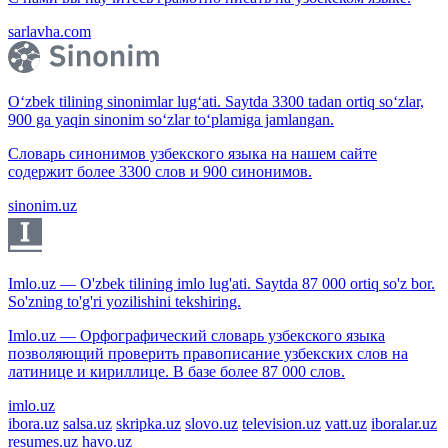
sarlavha.com
O‘zbek tilining sinonimlar lug‘ati. Saytda 3300 tadan ortiq so‘zlar,
900 ga yaqin sinonim so‘zlar to‘plamiga jamlangan.
Словарь синонимов узбекского языка на нашем сайте
содержит более 3300 слов и 900 синонимов.
sinonim.uz
Imlo.uz — O'zbek tilining imlo lug'ati. Saytda 87 000 ortiq so'z bor.
So'zning to'g'ri yozilishini tekshiring.
Imlo.uz — Орфографический словарь узбекского языка
позволяющий проверить правописание узбекских слов на
латинице и кириллице. В базе более 87 000 слов.
imlo.uz
ibora.uz
salsa.uz
skripka.uz
slovo.uz
television.uz
vatt.uz
iboralar.uz
resumes.uz
havo.uz