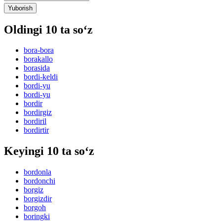
Yuborish
Oldingi 10 ta so‘z
bora-bora
borakallo
borasida
bordi-keldi
bordi-yu
bordi-yu
bordir
bordirgiz
bordiril
bordirtir
Keyingi 10 ta so‘z
bordonla
bordonchi
borgiz
borgizdir
borgoh
boringki