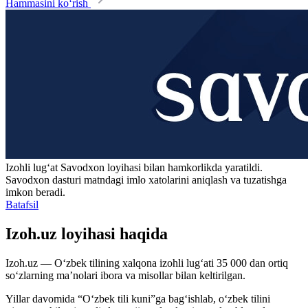
Hammasini ko‘rish
Izohli lugʻat
Savodxon
loyihasi bilan hamkorlikda yaratildi.
Savodxon dasturi matndagi imlo xatolarini aniqlash va tuzatishga
imkon beradi.
Batafsil
Izoh.uz loyihasi haqida
Izoh.uz — O‘zbek tilining xalqona izohli lug‘ati 35 000 dan ortiq
so‘zlarning ma’nolari ibora va misollar bilan keltirilgan.
Yillar davomida “O‘zbek tili kuni”ga bag‘ishlab, o‘zbek tilini