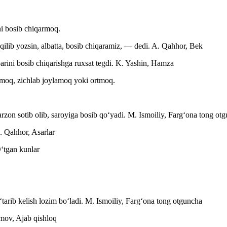
i bosib chiqarmoq.
lib yozsin, albatta, bosib chiqaramiz, — dedi.
A. Qahhor, Bek
rini bosib chiqarishga ruxsat tegdi.
K. Yashin, Hamza
ymoq, zichlab joylamoq yoki ortmoq.
zon sotib olib, saroyiga bosib qoʻyadi.
M. Ismoiliy, Fargʻona tong ot
. Qahhor, Asarlar
ʻtgan kunlar
tarib kelish lozim boʻladi.
M. Ismoiliy, Fargʻona tong otguncha
mov, Ajab qishloq