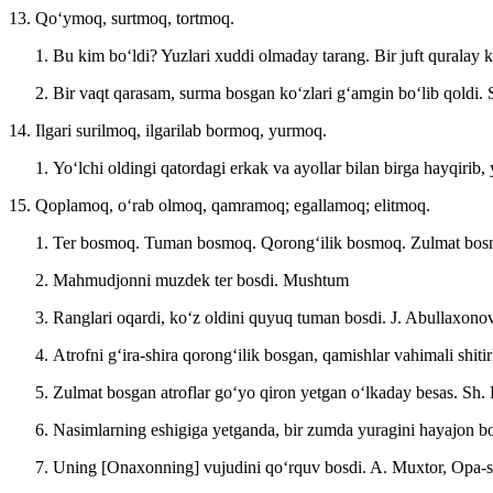
13. Qoʻymoq, surtmoq, tortmoq.
Bu kim boʻldi? Yuzlari xuddi olmaday tarang. Bir juft quralay
Bir vaqt qarasam, surma bosgan koʻzlari gʻamgin boʻlib qoldi.
14. Ilgari surilmoq, ilgarilab bormoq, yurmoq.
Yoʻlchi oldingi qatordagi erkak va ayollar bilan birga hayqirib
15. Qoplamoq, oʻrab olmoq, qamramoq; egallamoq; elitmoq.
Ter bosmoq. Tuman bosmoq. Qorongʻilik bosmoq. Zulmat bo
Mahmudjonni muzdek ter bosdi.
Mushtum
Ranglari oqardi, koʻz oldini quyuq tuman bosdi.
J. Abullaxonov
Atrofni gʻira-shira qorongʻilik bosgan, qamishlar vahimali shitir
Zulmat bosgan atroflar goʻyo qiron yetgan oʻlkaday besas. Sh.
Nasimlarning eshigiga yetganda, bir zumda yuragini hayajon b
Uning [Onaxonning] vujudini qoʻrquv bosdi.
A. Muxtor, Opa-si