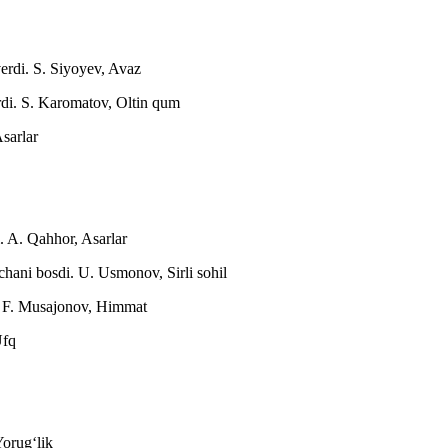
verdi.
S. Siyoyev, Avaz
rdi.
S. Karomatov, Oltin qum
sarlar
i.
A. Qahhor, Asarlar
chani bosdi.
U. Usmonov, Sirli sohil
.
F. Musajonov, Himmat
Ufq
Yorugʻlik