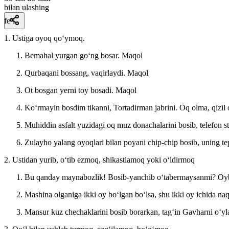
bilan ulashing
fe’l
1. Ustiga oyoq qoʻymoq.
Bemahal yurgan goʻng bosar.
Maqol
Qurbaqani bossang, vaqirlaydi.
Maqol
Ot bosgan yerni toy bosadi.
Maqol
Koʻrmayin bosdim tikanni, Tortadirman jabrini.
Oq olma, qizil
Muhiddin asfalt yuzidagi oq muz donachalarini bosib, telefon s
Zulayho yalang oyoqlari bilan poyani chip-chip bosib, uning te
2. Ustidan yurib, oʻtib ezmoq, shikastlamoq yoki oʻldirmoq
Bu qanday maynabozlik! Bosib-yanchib oʻtabermaysanmi?
Oyb
Mashina olganiga ikki oy boʻlgan boʻlsa, shu ikki oy ichida na
Mansur kuz chechaklarini bosib borarkan, tagʻin Gavharni oʻyl