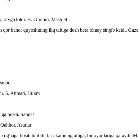
b, oʻyga toldi.
H. Gʻulom, Mashʼal
 qor bahor quyoshining iliq taftiga dosh bera olmay singib ketdi.
Gaze
ʻsmoq.
di.
S. Ahmad, Hukm
iga bosdi.
Saodat
 Qahhor, Asarlar
i ogʻziga bosib turibdi, bir akamning aftiga, bir oyoqlariga qaraydi.
M.