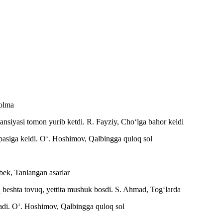
 olma
tansiyasi tomon yurib ketdi.
R. Fayziy, Choʻlga bahor keldi
pasiga keldi.
Oʻ. Hoshimov, Qalbingga quloq sol
ek, Tanlangan asarlar
q beshta tovuq, yettita mushuk bosdi.
S. Ahmad, Togʻlarda
adi.
Oʻ. Hoshimov, Qalbingga quloq sol