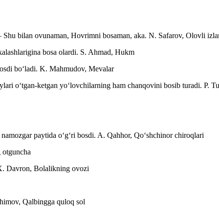
— Shu bilan ovunaman, Hovrimni bosaman, aka.
N. Safarov, Olovli izla
alashlarigina bosa olardi.
S. Ahmad, Hukm
osdi boʻladi.
K. Mahmudov, Mevalar
ari oʻtgan-ketgan yoʻlovchilarning ham chanqovini bosib turadi.
P. T
namozgar paytida oʻgʻri bosdi.
A. Qahhor, Qoʻshchinor chiroqlari
g otguncha
. Davron, Bolalikning ovozi
himov, Qalbingga quloq sol