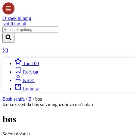
O‘zbek tilining
izohli lug‘ati
ЎЗ
Top 100
Ro‘yxat
Kirish
Lotin.uz
Bosh sahifa
/
B
/
bos
Izoh.uz
saytida
bos
so‘zining izohi va ma’nolari
bos
So‘zni do‘stlar