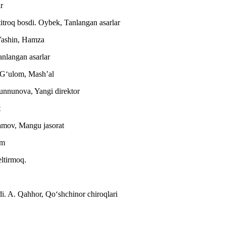
r
titroq bosdi.
Oybek, Tanlangan asarlar
Yashin, Hamza
nlangan asarlar
 Gʻulom, Mashʼal
unnunova, Yangi direktor
t
amov, Mangu jasorat
um
eltirmoq.
di.
A. Qahhor, Qoʻshchinor chiroqlari