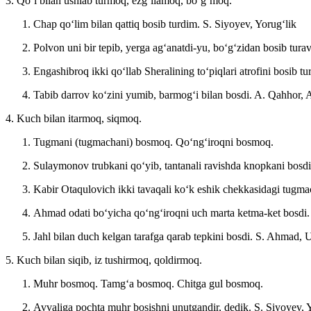
3. Qoʻl bilan ushlab turmoq, ezgʻilamoq, boʻgʻmoq.
Chap qoʻlim bilan qattiq bosib turdim.
S. Siyoyev, Yorugʻlik
Polvon uni bir tepib, yerga agʻanatdi-yu, boʻgʻzidan bosib tura
Engashibroq ikki qoʻllab Sheralining toʻpiqlari atrofini bosib tu
Tabib darrov koʻzini yumib, barmogʻi bilan bosdi.
A. Qahhor, A
4. Kuch bilan itarmoq, siqmoq.
Tugmani (tugmachani) bosmoq. Qoʻngʻiroqni bosmoq.
Sulaymonov trubkani qoʻyib, tantanali ravishda knopkani bosd
Kabir Otaqulovich ikki tavaqali koʻk eshik chekkasidagi tugma
Ahmad odati boʻyicha qoʻngʻiroqni uch marta ketma-ket bosdi
Jahl bilan duch kelgan tarafga qarab tepkini bosdi.
S. Ahmad, 
5. Kuch bilan siqib, iz tushirmoq, qoldirmoq.
Muhr bosmoq. Tamgʻa bosmoq. Chitga gul bosmoq.
Avvaliga pochta muhr bosishni unutgandir, dedik.
S. Siyoyev, 