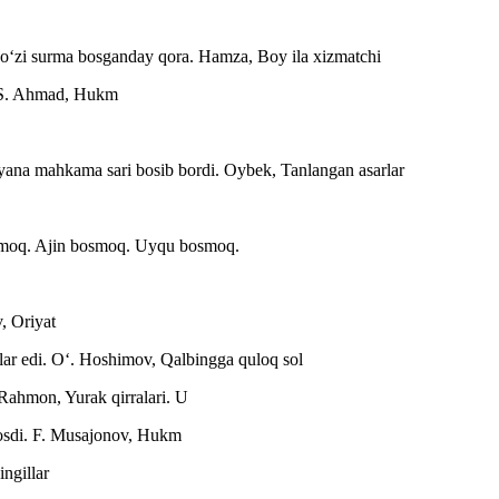
 koʻzi surma bosganday qora.
Hamza, Boy ila xizmatchi
S. Ahmad, Hukm
, yana mahkama sari bosib bordi.
Oybek, Tanlangan asarlar
smoq. Ajin bosmoq. Uyqu bosmoq.
, Oriyat
lar edi.
Oʻ. Hoshimov, Qalbingga quloq sol
 Rahmon, Yurak qirralari. U
osdi.
F. Musajonov, Hukm
ngillar