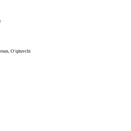
r
ursun, Oʻqituvchi