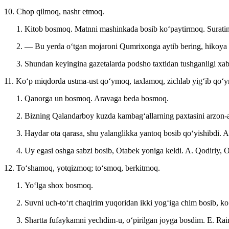
10. Chop qilmoq, nashr etmoq.
Kitob bosmoq. Matnni mashinkada bosib koʻpaytirmoq. Suratin
— Bu yerda oʻtgan mojaroni Qumrixonga aytib bering, hikoya qi
Shundan keyingina gazetalarda podsho taxtidan tushganligi xaba
11. Koʻp miqdorda ustma-ust qoʻymoq, taxlamoq, zichlab yigʻib qoʻ
Qanorga un bosmoq. Aravaga beda bosmoq.
Bizning Qalandarboy kuzda kambagʻallarning paxtasini arzon-ar
Haydar ota qarasa, shu yalanglikka yantoq bosib qoʻyishibdi.
A
Uy egasi oshga sabzi bosib, Otabek yoniga keldi.
A. Qodiriy, O
12. Toʻshamoq, yotqizmoq; toʻsmoq, berkitmoq.
Yoʻlga shox bosmoq.
Suvni uch-toʻrt chaqirim yuqoridan ikki yogʻiga chim bosib, koʻ
Shartta fufaykamni yechdim-u, oʻpirilgan joyga bosdim.
E. Rai