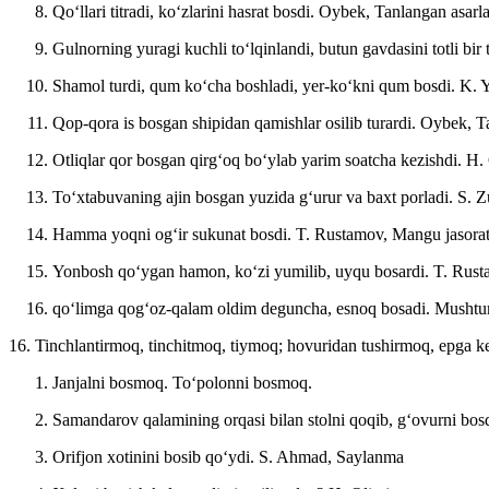
Qoʻllari titradi, koʻzlarini hasrat bosdi.
Oybek, Tanlangan asarla
Gulnorning yuragi kuchli toʻlqinlandi, butun gavdasini totli bir 
Shamol turdi, qum koʻcha boshladi, yer-koʻkni qum bosdi.
K. 
Qop-qora is bosgan shipidan qamishlar osilib turardi.
Oybek, Ta
Otliqlar qor bosgan qirgʻoq boʻylab yarim soatcha kezishdi.
H.
Toʻxtabuvaning ajin bosgan yuzida gʻurur va baxt porladi.
S. Z
Hamma yoqni ogʻir sukunat bosdi.
T. Rustamov, Mangu jasora
Yonbosh qoʻygan hamon, koʻzi yumilib, uyqu bosardi.
T. Rust
qoʻlimga qogʻoz-qalam oldim deguncha, esnoq bosadi.
Musht
16. Tinchlantirmoq, tinchitmoq, tiymoq; hovuridan tushirmoq, epga k
Janjalni bosmoq. Toʻpolonni bosmoq.
Samandarov qalamining orqasi bilan stolni qoqib, gʻovurni bos
Orifjon xotinini bosib qoʻydi.
S. Ahmad, Saylanma