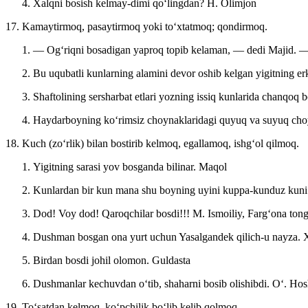
Xalqni bosish kelmay-dimi qoʻlingdan?
H. Olimjon
17. Kamaytirmoq, pasaytirmoq yoki toʻxtatmoq; qondirmoq.
— Ogʻriqni bosadigan yaproq topib kelaman, — dedi Majid. 
Bu uqubatli kunlarning alamini devor oshib kelgan yigitning erk
Shaftolining sersharbat etlari yozning issiq kunlarida chanqoq b
Haydarboyning koʻrimsiz choynaklaridagi quyuq va suyuq choyl
18. Kuch (zoʻrlik) bilan bostirib kelmoq, egallamoq, ishgʻol qilmoq.
Yigitning sarasi yov bosganda bilinar.
Maqol
Kunlardan bir kun mana shu boyning uyini kuppa-kunduz kuni 
Dod! Voy dod! Qaroqchilar bosdi!!!
M. Ismoiliy, Fargʻona ton
Dushman bosgan ona yurt uchun Yasalgandek qilich-u nayza.
X
Birdan bosdi johil olomon.
Guldasta
Dushmanlar kechuvdan oʻtib, shaharni bosib olishibdi.
Oʻ. Hos
19. Toʻsatdan kelmoq, koʻpchilik boʻlib kelib qolmoq.