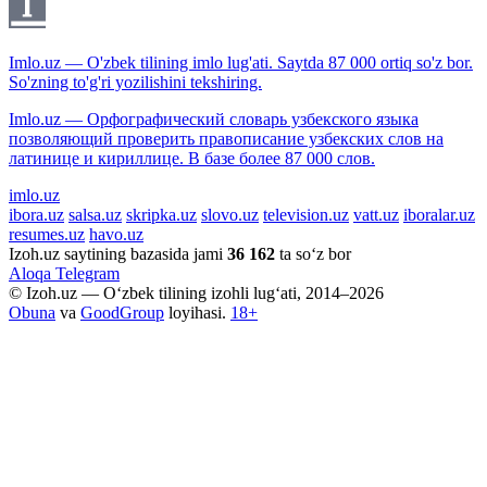
Imlo.uz — O'zbek tilining imlo lug'ati. Saytda 87 000 ortiq so'z bor.
So'zning to'g'ri yozilishini tekshiring.
Imlo.uz — Орфографический словарь узбекского языка
позволяющий проверить правописание узбекских слов на
латинице и кириллице. В базе более 87 000 слов.
imlo.uz
ibora.uz
salsa.uz
skripka.uz
slovo.uz
television.uz
vatt.uz
iboralar.uz
resumes.uz
havo.uz
Izoh.uz saytining bazasida jami
36 162
ta so‘z bor
Aloqa
Telegram
© Izoh.uz — O‘zbek tilining izohli lug‘ati, 2014–2026
Obuna
va
GoodGroup
loyihasi.
18+