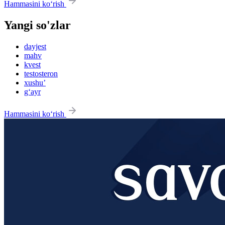
Hammasini ko‘rish
Yangi so'zlar
dayjest
mahv
kvest
testosteron
xushu’
g‘ayr
Hammasini ko‘rish