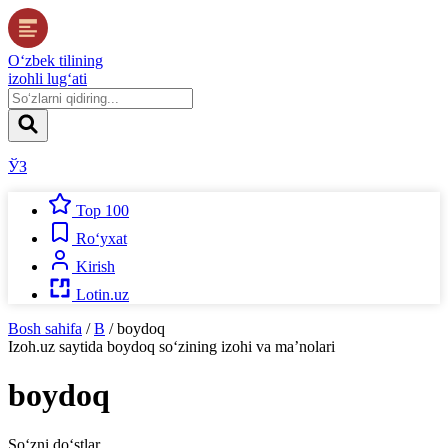
O‘zbek tilining
izohli lug‘ati
ЎЗ
Top 100
Ro‘yxat
Kirish
Lotin.uz
Bosh sahifa
/
B
/
boydoq
Izoh.uz
saytida
boydoq
so‘zining izohi va ma’nolari
boydoq
So‘zni do‘stlar