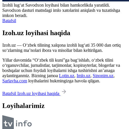
Izohli lugʻat
Savodxon
loyihasi bilan hamkorlikda yaratildi.
Savodxon dasturi matndagi imlo xatolarini aniqlash va tuzatishga
imkon beradi.
Batafsil
Izoh.uz loyihasi haqida
Izoh.uz — O‘zbek tilining xalqona izohli lug‘ati 35 000 dan ortiq
so‘zlarning ma’nolari ibora va misollar bilan keltirilgan.
Yillar davomida “O‘zbek tili kuni”ga bag‘ishlab, o‘zbek tilini
o‘rganuvchilar, jurnalistlar, tarjimonlar, kopirayterlar, blogerlar va
boshqalar uchun foydali loyihalarni ishga tushirishni an’anaga
aylantirganmiz. Bizning jamoa
Lotin.uz
,
Imlo.uz
,
Sinonim.uz
,
Sarlavha.com
loyihalarini hukmingizga havola qilgan.
Batafsil Izoh.uz loyihasi haqida
Loyihalarimiz