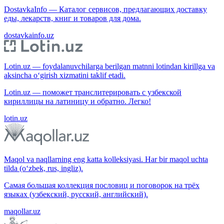
DostavkaInfo — Каталог сервисов, предлагающих доставку
еды, лекарств, книг и товаров для дома.
dostavkainfo.uz
Lotin.uz — foydalanuvchilarga berilgan matnni lotindan kirillga va
aksincha o‘girish xizmatini taklif etadi.
Lotin.uz — поможет транслитерировать с узбекской
кириллицы на латиницу и обратно. Легко!
lotin.uz
Maqol va naqllarning eng katta kolleksiyasi. Har bir maqol uchta
tilda (o‘zbek, rus, ingliz).
Самая большая коллекция пословиц и поговорок на трёх
языках (узбекский, русский, английский).
maqollar.uz