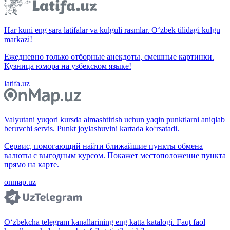
Har kuni eng sara latifalar va kulguli rasmlar. O‘zbek tilidagi kulgu
markazi!
Ежедневно только отборные анекдоты, смешные картинки.
Кузница юмора на узбекском языке!
latifa.uz
Valyutani yuqori kursda almashtirish uchun yaqin punktlarni aniqlab
beruvchi servis. Punkt joylashuvini kartada ko‘rsatadi.
Сервис, помогающий найти ближайшие пункты обмена
валюты с выгодным курсом. Покажет местоположение пункта
прямо на карте.
onmap.uz
O‘zbekcha telegram kanallarining eng katta katalogi. Faqt faol