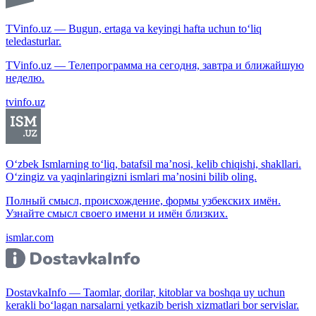
TVinfo.uz — Bugun, ertaga va keyingi hafta uchun to‘liq
teledasturlar.
TVinfo.uz — Телепрограмма на сегодня, завтра и ближайшую
неделю.
tvinfo.uz
O‘zbek Ismlarning to‘liq, batafsil ma’nosi, kelib chiqishi, shakllari.
O‘zingiz va yaqinlaringizni ismlari ma’nosini bilib oling.
Полный смысл, происхождение, формы узбекских имён.
Узнайте смысл своего имени и имён близких.
ismlar.com
DostavkaInfo — Taomlar, dorilar, kitoblar va boshqa uy uchun
kerakli bo‘lagan narsalarni yetkazib berish xizmatlari bor servislar.