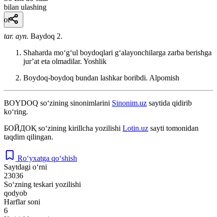
bilan ulashing
ot
tar. ayn.
Baydoq 2.
Shaharda moʻgʻul boydoqlari gʻalayonchilarga zarba berishga
jurʼat eta olmadilar.
Yoshlik
Boydoq-boydoq bundan lashkar boribdi.
Alpomish
BOYDOQ
so‘zining sinonimlarini
Sinonim.uz
saytida qidirib
ko‘ring.
БОЙДОҚ
so‘zining kirillcha yozilishi
Lotin.uz
sayti tomonidan
taqdim qilingan.
Ro‘yxatga qo‘shish
Saytdagi o‘rni
23036
So‘zning teskari yozilishi
qodyob
Harflar soni
6