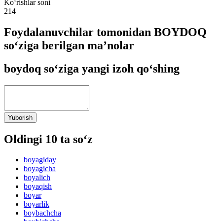
Ko‘rishlar soni
214
Foydalanuvchilar tomonidan BOYDOQ
so‘ziga berilgan ma’nolar
boydoq so‘ziga yangi izoh qo‘shing
Yuborish
Oldingi 10 ta so‘z
boyagiday
boyagicha
boyalich
boyaqish
boyar
boyarlik
boybachcha