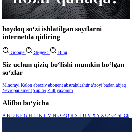
boydoq so‘zi ishlatilgan saytlarni
internetda qidiring
Google
Яндекс
Bing
Siz uchun qiziq bo‘lishi mumkin bo‘lgan
so‘zlar
Minorayi Kalon
abraziv
abonent
abstraktlashtir
aʼzoyi badan
abjaq
Yevroparlament
Yupiter
Zulfiyaxonim
Alifbo bo‘yicha
A
B
D
E
F
G
H
I
J
K
L
M
N
O
P
Q
R
S
T
U
V
X
Y
Z
O‘
G‘
Sh
Ch