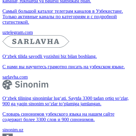
kanallar, ruknlarda va batafsil statistikasi bilan.
Самый большой каталог телеграм каналов в Узбекистане.
Только активные каналы по категориям и с подробной
статистикой.
uztelegram.com
O‘zbek tilida savodli yozishni biz bilan boshlang.
С нами вы научитесь грамотно писать на узбекском языке.
sarlavha.com
O‘zbek tilining sinonimlar lug‘ati. Saytda 3300 tadan ortiq so‘zlar,
900 ga yaqin sinonim so‘zlar to‘plamiga jamlangan.
Словарь синонимов узбекского языка на нашем сайте
содержит более 3300 слов и 900 синонимов.
sinonim.uz