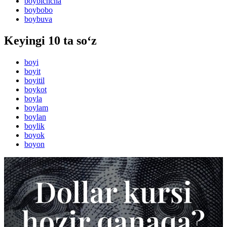
boybichcha
boybobo
boybuva
Keyingi 10 ta so‘z
boyi
boyit
boyitil
boykot
boyla
boylam
boylan
boylik
boyok
boyon