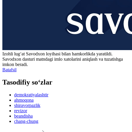
Izohli lugʻat
Savodxon
loyihasi bilan hamkorlikda yaratildi.
Savodxon dasturi matndagi imlo xatolarini aniqlash va tuzatishga
imkon beradi.
Batafsil
Tasodifiy so‘zlar
demokratiyalashtir
ahmoqona
shiravorpazlik
revizor
beandisha
chang-chung